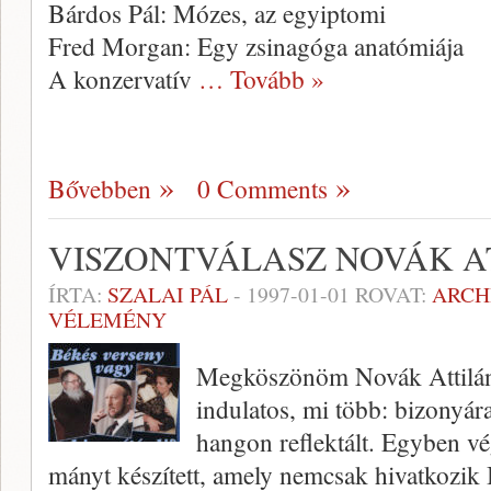
Bárdos Pál: Mózes, az egyiptomi
Fred Morgan: Egy zsinagóga anatómiája
A konzervatív
… Tovább »
Bővebben
0 Comments
VISZONTVÁLASZ NOVÁK A
ÍRTA:
SZALAI PÁL
-
1997-01-01
ROVAT:
ARCH
VÉLEMÉNY
Megköszönöm Novák Attilána
indulatos, mi több: bizonyár
hangon reflektált. Egyben vé
mányt készített, amely nemcsak hivatkozik 