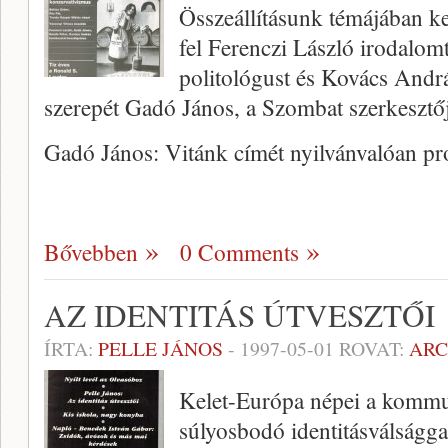
Összeállításunk témájában ke
fel Ferenczi László irodalom
politológust és Kovács Andrá
szerepét Gadó János, a Szombat szerkesztője
Gadó János: Vitánk címét nyilvánvalóan p
Bővebben
0 Comments
AZ IDENTITÁS ÚTVESZTŐI
ÍRTA:
PELLE JÁNOS
-
1997-05-01
ROVAT:
AR
Kelet-Európa népei a kommu
súlyosbodó identitásválság­