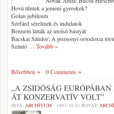
Novák Attila: Búcsú Hirsch
Hová tűntek a jemeni gyerekek?
Golan jubileum
Szefárd sérelmek és indulatok
Bennem látták az utolsó bástyát
Bacskai Sándor: A pozsonyi ortodoxia tört
Szántó
… Tovább »
Bővebben
0 Comments
„A ZSIDÓSÁG EURÓPÁBA
ÁT KONZERVATÍV VOLT”
ÍRTA:
ARCHÍVUM
-
1997-10-01
ROVAT:
ARCH