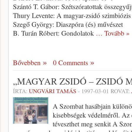
Szántó T. Gábor: Szétszóratottak összegyűj
Thury Levente: A magyar-zsidó szimbiózis 
Szegő György: Diaszpóra (és) művészet
B. Turán Róbert: Gondolatok
… Tovább »
Bővebben
0 Comments
„MAGYAR ZSIDÓ – ZSIDÓ 
ÍRTA:
UNGVÁRI TAMÁS
-
1997-03-01
ROVAT:
A Szombat hasábjain különös 
kisebbségek védelméről. Az 
téveszthet meg senkit A Szo