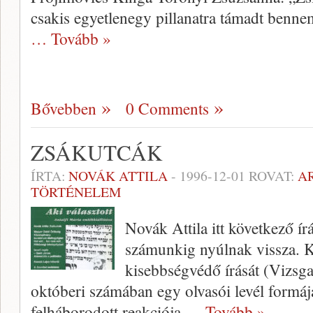
csakis egyetlenegy pillanatra támadt benn
… Tovább »
Bővebben
0 Comments
ZSÁKUTCÁK
ÍRTA:
NOVÁK ATTILA
-
1996-12-01
ROVAT:
A
TÖRTÉNELEM
Novák Attila itt következő í
számunkig nyúlnak vissza. Ka
kisebbségvédő írását (Vizsga
októberi számában egy olvasói levél formájá
felháborodott reakciója
… Tovább »