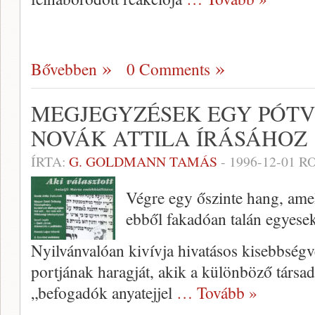
Bővebben
0 Comments
MEGJEGYZÉSEK EGY PÓTV
NOVÁK ATTILA ÍRÁSÁHOZ
ÍRTA:
G. GOLDMANN TAMÁS
-
1996-12-01
RO
Végre egy őszinte hang, amel
ebből fakadóan talán egyesek
Nyilvánvalóan kivívja hivatásos ki­sebbség
portjának haragját, akik a különböző társa
„befogadók anyatejjel
… Tovább »