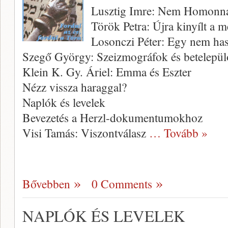
Lusztig Imre: Nem Homonn
Török Petra: Újra kinyílt a m
Losonczi Péter: Egy nem has
Szegő György: Szeizmográfok és betelepü
Klein K. Gy. Áriel: Emma és Eszter
Nézz vissza haraggal?
Naplók és levelek
Bevezetés a Herzl-dokumentumokhoz
Visi Tamás: Viszontválasz
… Tovább »
Bővebben
0 Comments
NAPLÓK ÉS LEVELEK