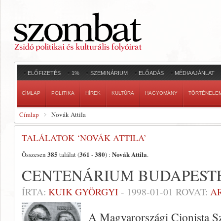
ELŐFIZETÉS
1%
SZEMINÁRIUM
ELŐADÁS
MÉDIAAJÁNLAT
CÍMLAP
POLITIKA
HÍREK
KULTÚRA
HAGYOMÁNY
TÖRTÉNELE
Címlap
Novák Attila
TALÁLATOK ‘NOVÁK ATTILA’
385
361
380
Novák Attila
Összesen
találat (
-
) :
.
CENTENÁRIUM BUDAPEST
ÍRTA:
KUIK GYÖRGYI
-
1998-01-01
ROVAT:
A
A Magyarországi Cionista Szö