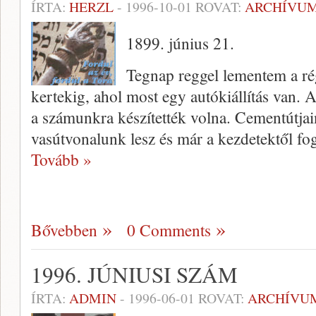
ÍRTA:
HERZL
-
1996-10-01
ROVAT:
ARCHÍVU
1899. június 21.
Tegnap reggel lementem a ré
kertekig, ahol most egy autókiállítás van.
a számunkra ké­szítették volna. Cementútja
vasútvonalunk lesz és már a kezdetektől fog
Tovább »
Bővebben
0 Comments
1996. JÚNIUSI SZÁM
ÍRTA:
ADMIN
-
1996-06-01
ROVAT:
ARCHÍVU