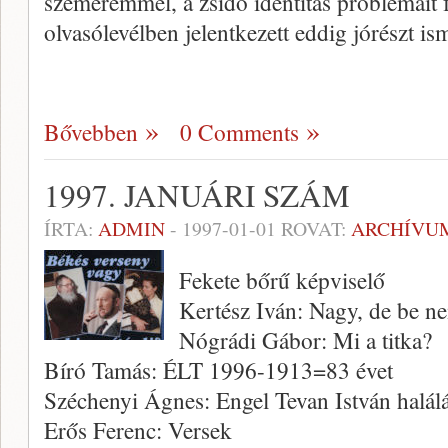
szeméremmel, a zsidó identitás problé­máit 
olvasólevélben jelentkezett eddig jórészt ism
Bővebben
0 Comments
1997. JANUÁRI SZÁM
ÍRTA:
ADMIN
-
1997-01-01
ROVAT:
ARCHÍVU
Fekete bőrű képviselő
Kertész Iván: Nagy, de be ne
Nógrádi Gábor: Mi a titka?
Bíró Tamás: ÉLT 1996-1913=83 évet
Széchenyi Ágnes: Engel Tevan István halál
Erős Ferenc: Versek