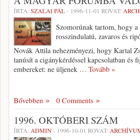
A MAGYAR FÓRUMBA VA
ÍRTA:
SZALAI PÁL
-
1996-11-01
ROVAT:
ARCH
Szomorúnak tartom, hogy a la
rosszindulatú, zava­ros és rip
Novák Attila nehezményezi, hogy Kartal Z
tanúsít a cigánykérdéssel kapcsolatban és f
embereket: ne üljenek
… Tovább »
Bővebben
0 Comments
1996. OKTÓBERI SZÁM
ÍRTA:
ADMIN
-
1996-10-01
ROVAT:
ARCHÍVU