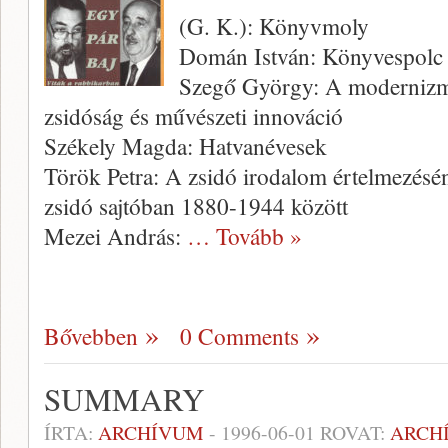
(G. K.): Könyvmoly
Domán István: Könyvespolc
Szegő György: A modernizmu
zsidóság és művészeti innováció
Székely Magda: Hatvanévesek
Török Petra: A zsidó irodalom értelmezésé
zsidó sajtóban 1880-1944 között
Mezei András:
… Tovább »
Bővebben
0 Comments
SUMMARY
ÍRTA:
ARCHÍVUM
-
1996-06-01
ROVAT:
ARCH