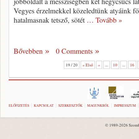
jobboldalt a messziségben két hegycsúcs lát
Vegyes érzelmekkel köze­ledtünk atyáink fö
hatalmasnak tetsző, sötét
… Tovább »
Bővebben
0 Comments
19 / 20
« Első
«
...
10
...
16
ELŐFIZETÉS
KAPCSOLAT
SZERKESZTŐK
MAGUNKRÓL
IMPRESSZUM
© 1989-2026 Szombat