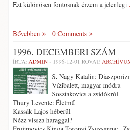
Ezt különö­sen fontosnak érzem a jelenlegi
Bővebben
0 Comments
1996. DECEMBERI SZÁM
ÍRTA:
ADMIN
-
1996-12-01
ROVAT:
ARCHÍVU
S. Nagy Katalin: Diaszpori
Vízibalett, magyar módra
Sosztakovics a zsidókról
Thury Levente: Életmű
Kassák Lajos héberül
Nézz vissza haraggal?
Frojimovics Kinga Toronyi Zsuzsanna: „Z