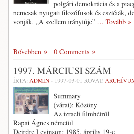
polgári demokrácia és a pia
nemcsak nyugati filozó­fusok és esztéták, de
vonják. „A szellem iránytűje”
… Tovább »
Bővebben
0 Comments
1997. MÁRCIUSI SZÁM
ÍRTA:
ADMIN
-
1997-03-01
ROVAT:
ARCHÍVU
Summary
(várai): Közöny
Az izraeli filmhétről
Rapai Ágnes németül
Deirdre Levinson: 1985. április 19-e