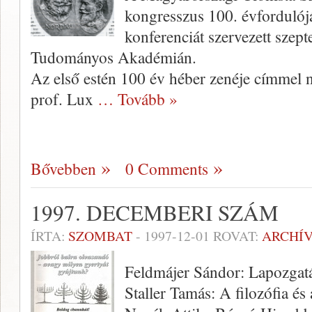
kongresszus 100. évforduló­
konferenciát szervezett szep
Tudományos Akadémián.
Az első estén 100 év héber zenéje címmel 
prof. Lux
… Tovább »
Bővebben
0 Comments
1997. DECEMBERI SZÁM
ÍRTA:
SZOMBAT
-
1997-12-01
ROVAT:
ARCHÍ
Feldmájer Sándor: Lapozgatá
Staller Tamás: A filozófia és