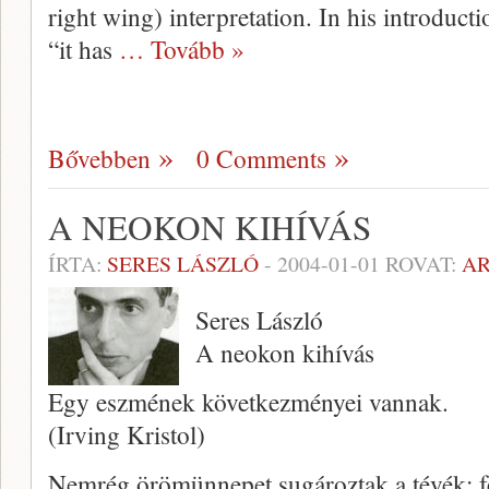
right wing) interpre­tation. In his introduct
“it has
… Tovább »
Bővebben
0 Comments
A NEOKON KIHÍVÁS
ÍRTA:
SERES LÁSZLÓ
-
2004-01-01
ROVAT:
A
Seres László
A neokon kihívás
Egy eszmének következményei vannak.
(Irving Kristol)
Nemrég örömünnepet sugároztak a té­vék: f