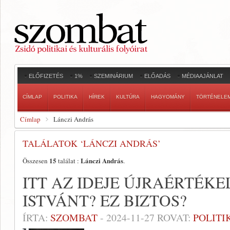
ELŐFIZETÉS
1%
SZEMINÁRIUM
ELŐADÁS
MÉDIAAJÁNLAT
CÍMLAP
POLITIKA
HÍREK
KULTÚRA
HAGYOMÁNY
TÖRTÉNELE
Címlap
Lánczi András
TALÁLATOK ‘LÁNCZI ANDRÁS’
15
Lánczi András
Összesen
találat :
.
ITT AZ IDEJE ÚJRAÉRTÉK
ISTVÁNT? EZ BIZTOS?
ÍRTA:
SZOMBAT
-
2024-11-27
ROVAT:
POLITI