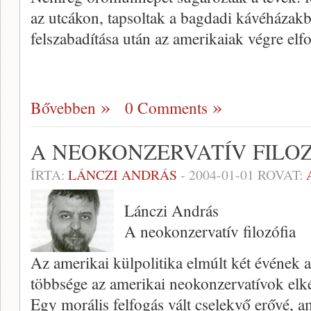
az utcákon, tapsoltak a bagdadi kávéhá­zak
felszabadí­tása után az amerikaiak végre el
Bővebben
0 Comments
A NEOKONZERVATÍV FILO
ÍRTA:
LÁNCZI ANDRÁS
-
2004-01-01
ROVAT:
Lánczi András
A neokonzervatív filozófia
Az amerikai külpolitika elmúlt két évé­nek 
többsé­ge az amerikai neokonzervatívok elkép
Egy morális felfogás vált cselekvő erővé, 