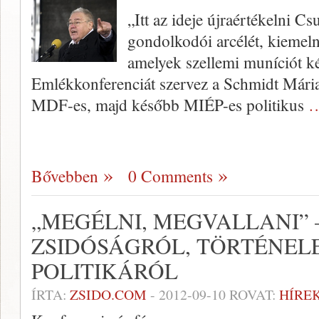
„Itt az ideje újraértékelni Csu
gondolkodói arcélét, kiemeln
amelyek szellemi muníciót k
Emlékkonferenciát szervez a Schmidt Mária
MDF-es, majd később MIÉP-es politikus
…
Bővebben
0 Comments
„MEGÉLNI, MEGVALLANI” 
ZSIDÓSÁGRÓL, TÖRTÉNEL
POLITIKÁRÓL
ÍRTA:
ZSIDO.COM
-
2012-09-10
ROVAT:
HÍRE