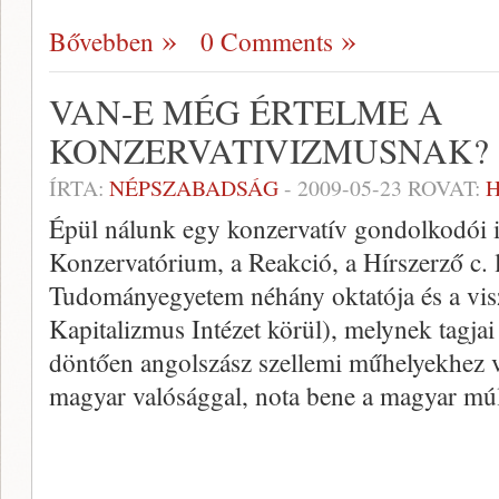
Bővebben
0 Comments
VAN-E MÉG ÉRTELME A
KONZERVATIVIZMUSNAK?
ÍRTA:
NÉPSZABADSÁG
-
2009-05-23
ROVAT:
H
Épül nálunk egy konzervatív gondolkodói is
Konzervatórium, a Reakció, a Hírszerző c.
Tudományegyetem néhány oktatója és a vis
Kapitalizmus Intézet körül), melynek tagjai 
döntően angolszász szellemi műhelyekhez v
magyar valósággal, nota bene a magyar múl