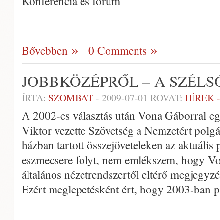
Konferencia és fórum
Bővebben
0 Comments
JOBBKÖZÉPRŐL – A SZÉL
ÍRTA:
SZOMBAT
-
2009-07-01
ROVAT:
HÍREK 
A 2002-es választás után Vona Gáborral egy
Viktor vezette Szövetség a Nemzetért polg
házban tartott összejöveteleken az aktuális 
eszmecsere folyt, nem emlékszem, hogy Vo
általános nézetrendszertől eltérő megjegyzé
Ezért meglepetésként ért, hogy 2003-ban pá