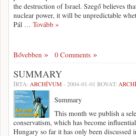
the destruction of Israel. Szegő believes th
nuclear power, it will be unpredictable wheth
Pál
… Tovább »
Bővebben
0 Comments
SUMMARY
ÍRTA:
ARCHÍVUM
-
2004-01-01
ROVAT:
ARCH
Summary
This month we publish a sele
conservatism, which has become influential 
Hungary so far it has only been discussed in