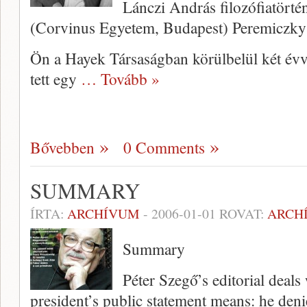
Lánczi András filozófiatörtén
(Corvinus Egyetem, Budapest) Peremiczky S
Ön a Hayek Társaságban körül­belül két évve
tett egy
… Tovább »
Bővebben
0 Comments
SUMMARY
ÍRTA:
ARCHÍVUM
-
2006-01-01
ROVAT:
ARCH
Summary
Péter Szegő’s editorial deals
president’s public statement means: he deni