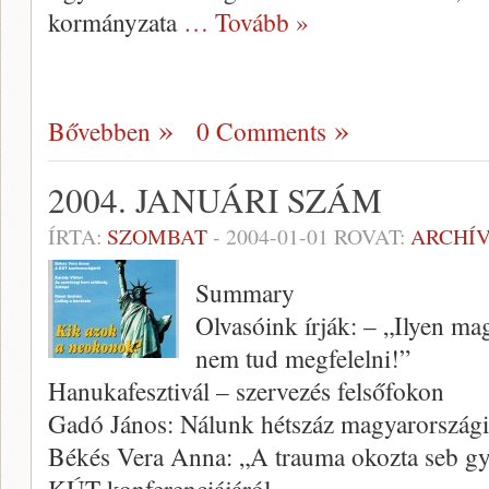
kormányzata
… Tovább »
Bővebben
0 Comments
2004. JANUÁRI SZÁM
ÍRTA:
SZOMBAT
-
2004-01-01
ROVAT:
ARCHÍ
Summary
Olvasóink írják: – „Ilyen 
nem tud megfelelni!”
Hanukafesztivál – szervezés felsőfokon
Gadó János: Nálunk hétszáz magyarországi
Békés Vera Anna: „A trauma okozta seb g