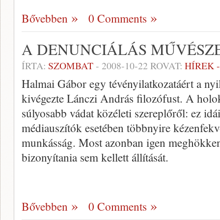
Bővebben
0 Comments
A DENUNCIÁLÁS MŰVÉSZ
ÍRTA:
SZOMBAT
-
2008-10-22
ROVAT:
HÍREK 
Halmai Gábor egy tévényilatkozatáért a nyi
kivégezte Lánczi András filozófust. A holo
súlyosabb vádat közéleti szereplőről: ez id
médiauszítók esetében többnyire kézenfekvő 
munkásság. Most azonban igen meghökkent
bizonyítania sem kellett állítását.
Bővebben
0 Comments