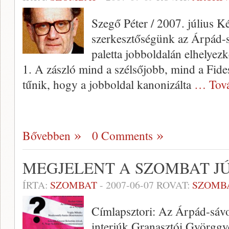
Szegő Péter / 2007. július Ké
szerkesztőségünk az Árpád-sá
paletta jobboldalán elhelyez
1. A zászló mind a szélsőjobb, mind a Fide
tűnik, hogy a jobboldal kanonizálta
… Tov
Bővebben
0 Comments
MEGJELENT A SZOMBAT J
ÍRTA:
SZOMBAT
-
2007-06-07
ROVAT:
SZOMB
Címlapsztori: Az Árpád-sávos
interjúk Granasztói Györggy