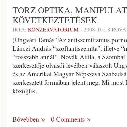
TORZ OPTIKA, MANIPULAT
KÖVETKEZTETÉSEK
ÍRTA:
KONZERVATÓRIUM
-
2008-10-18
ROVA
(Ungvári Tamás “Az antiszemitizmus pornográ
Lánczi András “szoftantiszemita”, illetve 
“rosszabb annál”. Novák Attila, a Szombat 
szerkesztője olvasói levélben válaszolt Ung
és az Amerikai Magyar Népszava Szabadság 
szerkesztett formában jelent meg. Mi most No
közöljük.
Bővebben
0 Comments