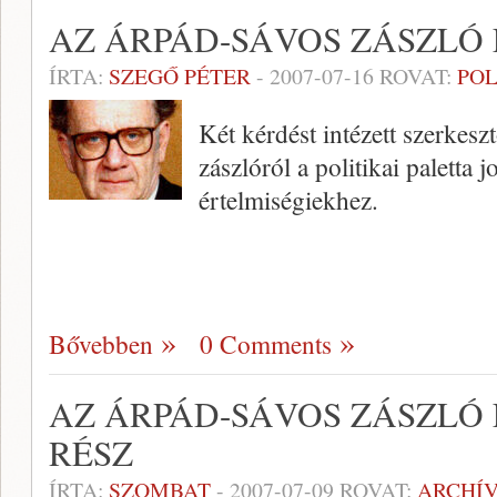
AZ ÁRPÁD-SÁVOS ZÁSZLÓ 
ÍRTA:
SZEGŐ PÉTER
-
2007-07-16
ROVAT:
POL
Két kérdést intézett szerkes
zászlóról a politikai paletta
értelmiségiekhez.
Bővebben
0 Comments
AZ ÁRPÁD-SÁVOS ZÁSZLÓ É
RÉSZ
ÍRTA:
SZOMBAT
-
2007-07-09
ROVAT:
ARCHÍ