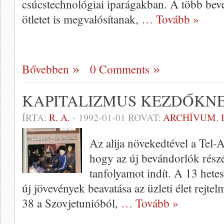
csúcstechnológiai iparágakban. A több bev
ötletet is megvalósítanak,
… Tovább »
Bővebben
0 Comments
KAPITALIZMUS KEZDŐKN
ÍRTA:
R. A.
-
1992-01-01
ROVAT:
ARCHÍVUM
,
Az alija növekedtével a Tel-
hogy az új bevándorlók részér
tanfolyamot in­dít. A 13 hete
új jövevények beavatása az üzleti élet rejtel
38 a Szovjetunió­ból,
… Tovább »