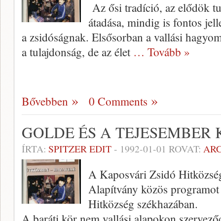
Az ősi tradíció, az elődök tu
átadása, mindig is fontos jell
a zsidóságnak. Elsősorban a vallási hagyo­
a tulajdonság, de az élet
… Tovább »
Bővebben
0 Comments
GOLDE ÉS A TEJESEMBER
ÍRTA:
SPITZER EDIT
-
1992-01-01
ROVAT:
AR
A Kaposvári Zsidó Hitközség
Alapítvány közös programot –
Hitközség székha­zában.
A baráti kör nem vallási alapo­kon szervez