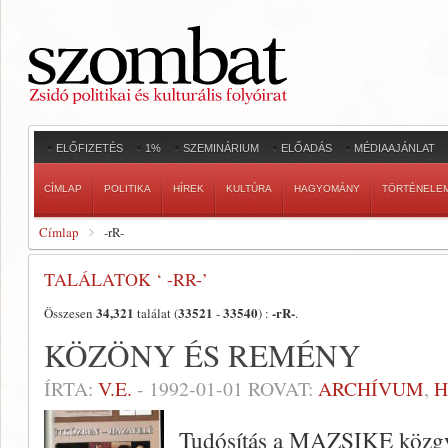
ELŐFIZETÉS
1%
SZEMINÁRIUM
ELŐADÁS
MÉDIAAJÁNLAT
CÍMLAP
POLITIKA
HÍREK
KULTÚRA
HAGYOMÁNY
TÖRTÉNELE
Címlap
-rR-
TALÁLATOK ‘ -RR-’
34,321
33521
33540
-rR-
Összesen
találat (
-
) :
.
KÖZÖNY ÉS REMÉNY
ÍRTA:
V.E.
-
1992-01-01
ROVAT:
ARCHÍVUM
,
H
Tudósítás a MAZSIKE közgy