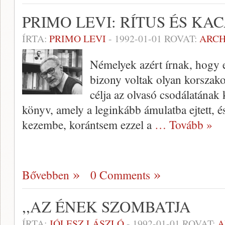
PRIMO LEVI: RÍTUS ÉS KA
ÍRTA:
PRIMO LEVI
-
1992-01-01
ROVAT:
ARC
Némelyek azért írnak, hogy el
bizony voltak olyan korszako
célja az olvasó csodálatának 
könyv, amely a leginkább ámulatba ejtett, és
kezembe, koránt­sem ezzel a
… Tovább »
Bővebben
0 Comments
,,AZ ÉNEK SZOMBATJA
ÍRTA:
JÓLESZ LÁSZLÓ
-
1992-01-01
ROVAT:
A