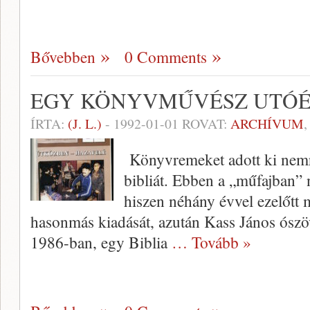
Bővebben
0 Comments
EGY KÖNYVMŰVÉSZ UTÓÉ
ÍRTA:
(J. L.)
-
1992-01-01
ROVAT:
ARCHÍVUM
Könyvremeket adott ki nemr
bibliát. Ebben a „műfajban” 
hiszen néhány évvel ezelőtt m
hasonmás kiadá­sát, azután Kass János ószöv
1986-ban, egy Bib­lia
… Tovább »