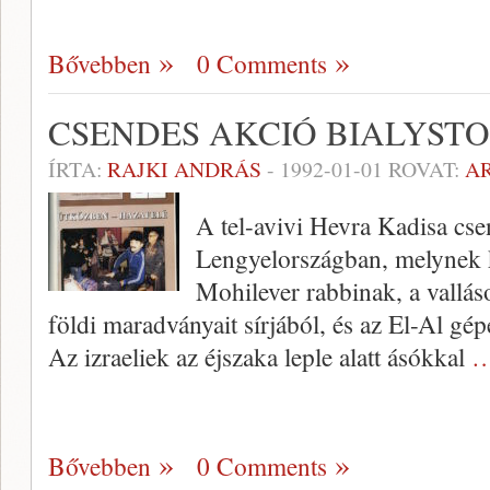
Bővebben
0 Comments
CSENDES AKCIÓ BIALYST
ÍRTA:
RAJKI ANDRÁS
-
1992-01-01
ROVAT:
A
A tel-avivi Hevra Kadisa csen
Lengyelországban, melynek k
Mohilever rabbinak, a vallás
földi maradványait sírjából, és az El-Al gépé
Az izraeliek az éj­szaka leple alatt ásókkal
…
Bővebben
0 Comments