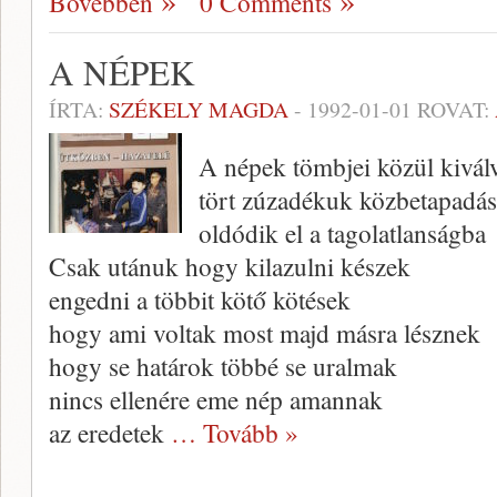
Bővebben
0 Comments
A NÉPEK
ÍRTA:
SZÉKELY MAGDA
-
1992-01-01
ROVAT:
A népek tömbjei közül kivál
tört zúzadékuk közbetapadá
oldódik el a tagolatlanságba
Csak utánuk hogy kilazulni készek
engedni a többit kötő kötések
hogy ami voltak most majd másra lésznek
hogy se határok többé se uralmak
nincs ellenére eme nép amannak
az eredetek
… Tovább »