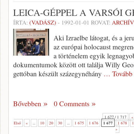
LEICA-GÉPPEL A VARSÓI 
ÍRTA:
(VADÁSZ)
-
1992-01-01
ROVAT:
ARCHÍ
Aki Izraelbe látogat, és a j
az európai holocaust megren
a történelem egyik legnagyo
dokumentu­mok között ott találja Willy Georg
gettóban készült százegynéhány
… Tovább
Bővebben
0 Comments
1 677 / 1 717
«
1 677
Első
«
...
10
20
30
...
1 675
1 676
1 678
1
»