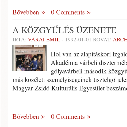
Bővebben
0 Comments
A KÖZGYŰLÉS ÜZENETE
ÍRTA:
VÁRAI EMIL
-
1992-01-01
ROVAT:
ARC
Hol van az alapításkori izg
Akadémia várbeli díszterméb
gólyavárbeli második közgyűl
más közéleti személyiségeinek tisztelgő je
Magyar Zsidó Kulturális Egyesület beszá
Bővebben
0 Comments