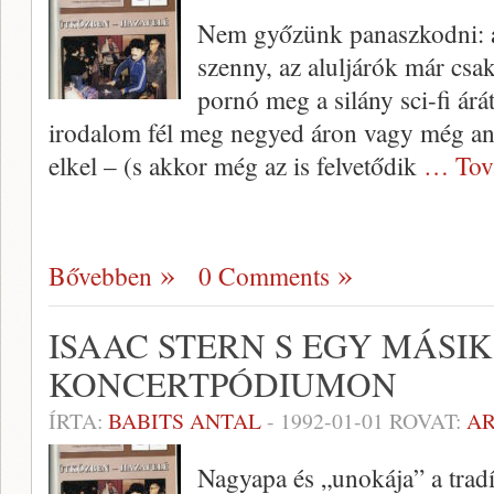
Nem győzünk panaszkodni: a 
szenny, az aluljárók már csa
pornó meg a silány sci-fi árá
iroda­lom fél meg negyed áron vagy még an­n
elkel – (s ak­kor még az is felvetődik
… Tov
Bővebben
0 Comments
ISAAC STERN S EGY MÁSIK
KONCERTPÓDIUMON
ÍRTA:
BABITS ANTAL
-
1992-01-01
ROVAT:
A
Nagyapa és „unokája” a tradí