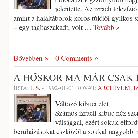
jelentette. Az izraeli televíz
amint a haláltáborok koros túlélői gyilkos 
– egy tagbaszakadt, volt
… Tovább »
Bővebben
0 Comments
A HŐSKOR MA MÁR CSAK
ÍRTA:
I. S.
-
1992-01-01
ROVAT:
ARCHÍVUM
,
I
Változó kibuci élet
Számos izraeli kibuc néz sz
válsággal, ezért sokuk elford
beruházásokat eszközöl a sokkal na­gyobb n