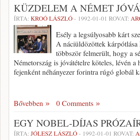
KÜZDELEM A NÉMET JÓVÁ
ÍRTA:
KROÓ LÁSZLÓ
-
1992-01-01
ROVAT:
AR
Esély a legsúlyosabb kárt sz
A náciüldözöttek kárpótlása
többször felmerült, hogy a s
Németország is jóvátételre köteles, lévén a
fejenként néhányezer forintra rúgó globál k
Bővebben
0 Comments
EGY NOBEL-DÍJAS PRÓZAÍ
ÍRTA:
JÓLESZ LÁSZLÓ
-
1992-01-01
ROVAT:
A