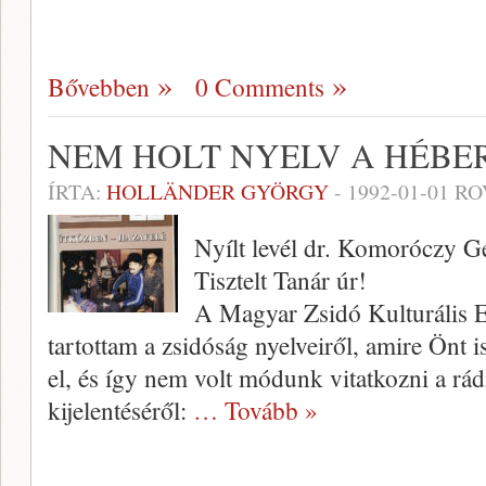
Bővebben
0 Comments
NEM HOLT NYELV A HÉBE
ÍRTA:
HOLLÄNDER GYÖRGY
-
1992-01-01
RO
Nyílt levél dr. Komoróczy 
Tisztelt Tanár úr!
A Magyar Zsidó Kulturális 
tartottam a zsidóság nyelveiről, amire Önt 
el, és így nem volt mó­dunk vitatkozni a rá
kije­lentéséről:
… Tovább »