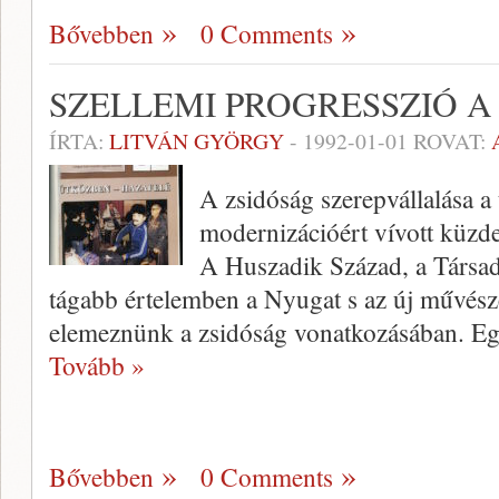
Bővebben
0 Comments
SZELLEMI PROGRESSZIÓ 
ÍRTA:
LITVÁN GYÖRGY
-
1992-01-01
ROVAT:
A zsidóság szerepvállalása a 
modernizációért vívott küz
A Huszadik Század, a Társa
tágabb értelemben a Nyugat s az új művészet
elemeznünk a zsidóság vonatko­zásában. E
Tovább »
Bővebben
0 Comments