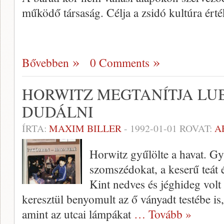
működő társaság. Célja a zsidó kultúra ért
Bővebben
0 Comments
HORWITZ MEGTANÍTJA LU
DUDÁLNI
ÍRTA:
MAXIM BILLER
-
1992-01-01
ROVAT:
A
Horwitz gyűlölte a havat. Gyű
szomszédokat, a keserű teát 
Kint nedves és jéghideg volt 
keresztül benyomult az ő ványadt testébe is, 
amint az utcai lámpákat
… Tovább »