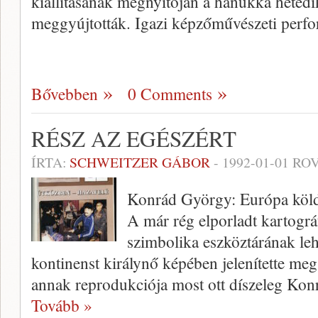
kiállításának megnyitó­ján a hánukká hetedi
meggyújtották. Igazi képzőművé­szeti per
Bővebben
0 Comments
RÉSZ AZ EGÉSZÉRT
ÍRTA:
SCHWEITZER GÁBOR
-
1992-01-01
ROV
Konrád György: Európa köl
A már rég elporladt kartográ
szimbolika eszköztárának le­h
kontinenst ki­rálynő képében jelenítette meg.
annak reprodukciója most ott díszeleg Kon
Tovább »