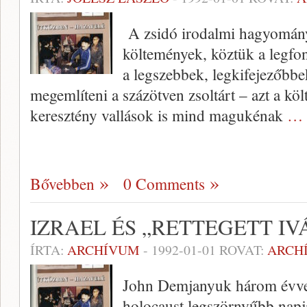
A zsidó irodalmi hagyomány
költemények, köztük a legfon
a legszebbek, legkifejezőbbek
megemlíteni a százötven zsol­tárt – azt a kö
keresz­tény vallások is mind magukénak
… 
Bővebben
0 Comments
IZRAEL ÉS „RETTEGETT IV
ÍRTA:
ARCHÍVUM
-
1992-01-01
ROVAT:
ARCH
John Demjanyuk három évvel 
holocaust legszörnyűbb napja