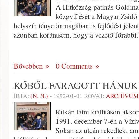
A Hitközség patinás Goldmar
közgyű­lését a Magyar Zsidó 
helyszín ténye önmagá­ban is fejlődést jelen
azonban koránt­sem, hogy a vezető főrabbit 
Bővebben
0 Comments
KŐBŐL FARAGOTT HÁNU
ÍRTA:
(N. N.)
-
1992-01-01
ROVAT:
ARCHÍVUM
Ritkán látni kiállításon akko
1991. december 7-én a Vízivá
Sokan az utcán rekedtek, am