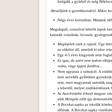
kirúgták a gyárból és még Békéscsa
-Beszéljünk a gyerekkorodról. Mikor kez
Négy éves koromban. Mutatok néhá
Megsárgult, ceruzával telerótt lapok ke
katonák vonulnak, lovasok, gyalogosok,
Meglepőek ezek a rajzok. Úgy tűni
az oldalon áll, amelyik ki akar ir
Egy 4-5 éves kisgyerek nem foglal
Ez igaz, de azért nem tudom elkép
volna, vagy ép
pen
fordítva…
Nem ugyanaz a szituáció. A zsidók
nem nevelték gyűlöletre gyerekeik
sem, mert magyarnak tartották magu
a tehertől, melyet zsidókérdésnek 
Az Auschwitzba érkező magyar zsi
akik Mengele előtt így demonstrá
A Bocskai-sapka az iskolák kötele
előírtak. A Bocskai-sapka viselésétő