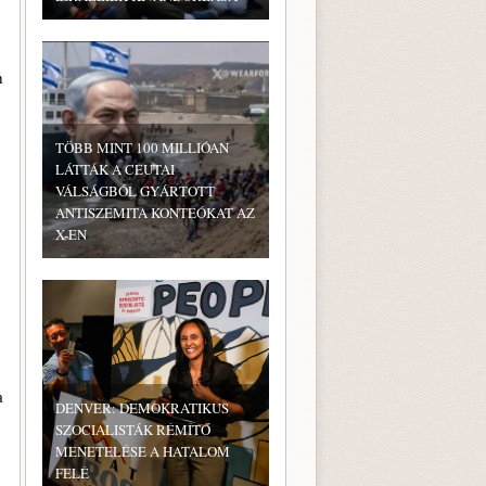
n
TÖBB MINT 100 MILLIÓAN
LÁTTÁK A CEUTAI
VÁLSÁGBÓL GYÁRTOTT
ANTISZEMITA KONTEÓKAT AZ
X-EN
a
DENVER: DEMOKRATIKUS
SZOCIALISTÁK RÉMÍTŐ
MENETELÉSE A HATALOM
FELÉ