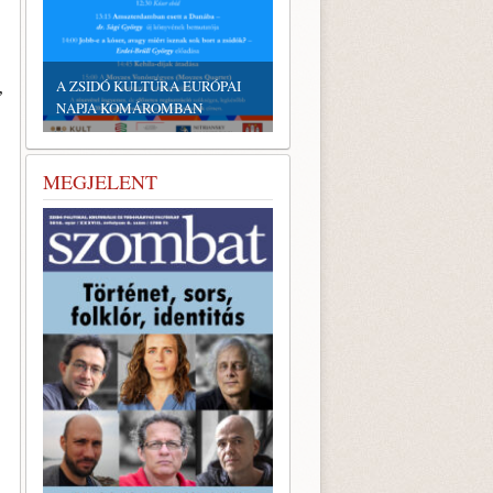
EMLÉKTÁBLÁT ÁLLÍTOTTAK
A KÖRÖSTARCSÁRÓL
ELHURCOLT ZSIDÓSÁG
,
TISZTELETÉRE
MEGJELENT