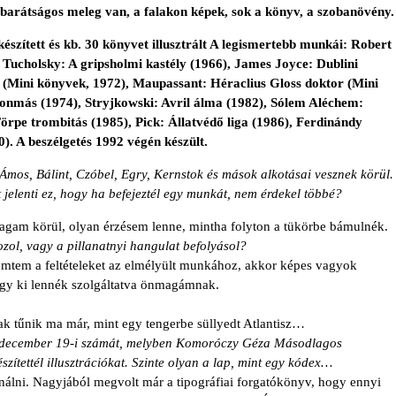
 barátságos meleg van, a falakon képek, sok a könyv, a szobanövény.
észített és kb. 30 könyvet illusztrált A legismertebb munkái:
Robert
t Tucholsky: A gripsholmi kastély (1966), James Joyce: Dublini
e (Mini könyvek, 1972),
Maupassant:
Héraclius
Gloss
doktor (Mini
sonmás (1974), Stryjkowski: Avril álma (1982), Sólem Aléchem:
örpe trombitás (1985),
Pick:
Állatvédő liga (1986), Ferdinándy
). A beszélgetés 1992 végén készült.
 Ámos, Bálint, Czóbel,
Egry, Kerns
tok és mások alkotásai vesznek körül.
jelenti ez, hogy ha befejeztél egy munkát, nem érdekel többé?
am körül, olyan érzésem lenne, mintha folyton a tükörbe bámulnék.
zol, vagy a pillanatnyi hangulat befolyásol?
mtem a feltételeket az elmélyült munkához, akkor képes vagyok
ogy ki lennék szolgáltatva önmagámnak.
ak tűnik ma már, mint egy tengerbe süllyedt Atlantisz…
 december 19-i számát, melyben Komoróczy Géza Másodlagos
zítettél illusztrációkat. Szinte olyan a lap, mint egy kódex…
sinálni. Nagyjából megvolt már a tipográfiai forgatókönyv, hogy ennyi