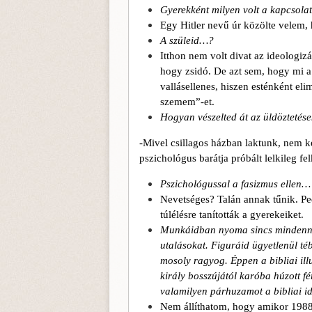
Gyerekként milyen volt a kapcsola
Egy Hitler nevű úr közölte velem,
A szüleid…?
Itthon nem volt divat az ideologiz
hogy zsidó. De azt sem, hogy mi 
vallásellenes, hiszen esténként el
szemem”-et.
Hogyan vészelted át az üldöztetése
-Mivel csillagos házban laktunk, nem k
pszichológus barátja próbált lelkileg fel
Pszichológussal a fasizmus ellen…
Nevetséges? Talán annak tűnik. Pe
túlélésre tanították a gyerekeiket.
Munkáidban nyoma sincs mindennek,
utalásokat. Figuráid ügyetlenül t
mosoly ragyog. Éppen a bibliai ill
király bosszújától karóba húzott fé
valamilyen párhuzamot a bibliai i
Nem állíthatom, hogy amikor 1988