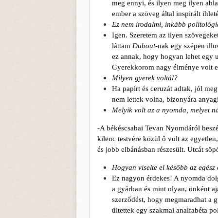
meg ennyi, és ilyen meg ilyen abla
ember a szöveg által inspirált ihlet
Ez nem irodalmi, inkább politológi
Igen. Szeretem az ilyen szövegek
láttam
Dubout-
nak egy szépen illus
ez annak, hogy hogyan lehet egy una
Gyerekkorom nagy élménye volt e
Milyen gyerek voltál?
Ha papírt és ceruzát adtak, jól m
nem lettek volna, bizonyára anyag
Melyik volt az a nyomda, melyet 
-A békéscsabai Tevan Nyomdáról beszé
kilenc testvére közül ő volt az egyetlen
és jobb elbánás
ban
részesült. Utcát s
Hogyan viselte el később az egész
Ez nagyon érdekes! A nyomda dolg
a gyárban és mint olyan, önként aj
szerződést, hogy megmaradhat a gy
ültettek egy szakmai analfabéta po