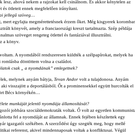
k lesz, ahová nekem a rajzokat kell csinálnom. És akkor kénytelen az
ét és ötleteit ennek megfelelően irányítani.
ai jellegű szöveg…
et, mert egyfajta megmérettetésnek érzem őket. Még kisgyerek koromba
ztrált könyvét, amely a franciaországi kreszt tartalmazta. Szép példája
lmas szöveget rengeteg ötlettel és fantáziával illusztrálni.
z a könyv.
egvoltam. A nyomdából rendszeresen küldték a szélpapírokat, melyek ha
i romlásba döntöttem volna a családot.
nálatok csak „ a nyomdának” emlegetnek?
lek, melynek anyám bátyja,
Tevan Andor
volt a tulajdonosa. Anyám
, aki visszajött a deportálásból. Őt a prominensekkel együtt hurcolták el
öpört Bécs környékén…
 élete munkáját jelentő nyomdája államosítását?
ozói jobbára szociáldemokraták voltak. Ő volt az egyetlen kommunist
ánlotta fel a nyomdáját az államnak. Ennek fejében készítettek egy
ár igazgatói székében. A szerződést úgy szegték meg, hogy mellé
litikai referenst, akivel mindennaposak voltak a konfliktusai. Végül