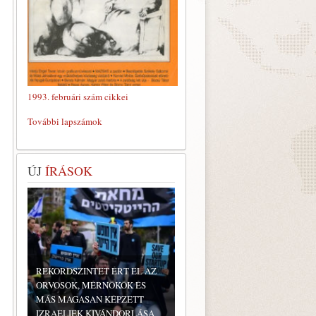
1993. februári szám cikkei
További lapszámok
ÚJ
ÍRÁSOK
REKORDSZINTET ÉRT EL AZ
ORVOSOK, MÉRNÖKÖK ÉS
MÁS MAGASAN KÉPZETT
IZRAELIEK KIVÁNDORLÁSA