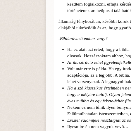
kezdtem foglalkozni, effajta kérdé
történetének archetípusai találhat
államiság fénykorában, későbbi korok t
alakjából tükröződik és az, hogy gyar
-Bibliaolvasó ember vagy?
Ha ez alatt azt érted, hogy a bib
olvasok. Hozzászoktam ahhoz, hog
Az illusztráció lehet figyelemfelkelt
Volt már erre is példa. Ha egy ir
adaptációja, az a legjobb. A bibli
lehet versenyezni. A legnagyobbak 
Ha a szó klasszikus értelmében ne
hogy a mélyére hatolj. Olyan jelene
éves múltba és egy fekete-fehér fil
Nekem ez nem tűnik ilyen bonyolult
Felülmúlhatatlan istenszeretetben,
Éreztél valamiféle nosztalgiát az ő
Ilyesmire én nem vagyok vevő…