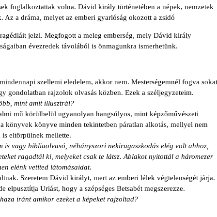
sek foglalkoztattak volna. Dávid király történetében a népek, nemzetek
ók. Az a dráma, melyet az emberi gyarlóság okozott a zsidó
ragédiáit jelzi. Megfogott a meleg emberség, mely Dávid király
lóságaiban évezredek távolából is önmagunkra ismerhetünk.
lia mindennapi szellemi eledelem, akkor nem. Mesterségemnél fogva soka
y gondolatban rajzolok olvasás közben. Ezek a széljegyzeteim.
őbb, mint amit illusztrál?
odalmi mű körülbelül ugyanolyan hangsúlyos, mint képzőművészeti
a, a könyvek könyve minden tekintetben páratlan alkotás, mellyel nem
is eltörpülnek mellette.
m is vagy bibliaolvasó, néhányszori nekirugaszkodás elég volt ahhoz,
teket ragadtál ki, melyeket csak te látsz. Ablakot nyitottál a háromezer
men elénk vetíted látomásaidat.
nak. Szeretem Dávid királyt, mert az emberi lélek végtelenségét járja.
 de elpusztítja Uriást, hogy a szépséges Betsabét megszerezze.
shaza iránt amikor ezeket a képeket rajzoltad?