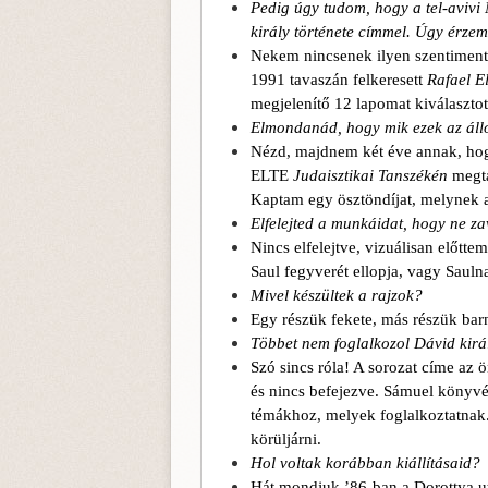
Pedig úgy tudom, hogy a tel-aviv
király története címmel. Úgy érze
Nekem nincsenek ilyen szentimentá
1991 tavaszán felkeresett
Rafael E
megjelenítő 12 lapomat kiválasztot
Elmondanád, hogy mik ezek az ál
Nézd, majdnem két éve annak, hog
ELTE
Judaisztikai Tanszékén
megta
Kaptam egy ösztöndíjat, melynek a
Elfelejted a munkáidat, hogy ne z
Nincs elfelejtve, vizuálisan előtt
Saul fegyverét ellopja, vagy Sauln
Mivel készültek a rajzok?
Egy részük fekete, más részük bar
Többet nem foglalkozol Dávid királ
Szó sincs róla! A sorozat címe az 
és nincs befejezve. Sámuel könyvé
témákhoz, melyek foglalkoztatnak.
körüljárni.
Hol voltak korábban kiállításaid?
Hát mondjuk ’86-ban a Dorottya ut