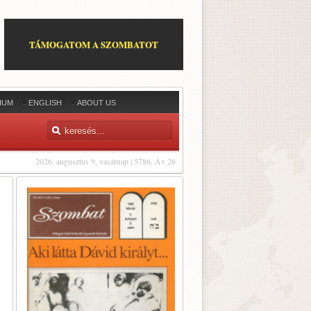
TÁMOGATOM A SZOMBATOT
IUM
ENGLISH
ABOUT US
2026. augusztus 9, vasárnap | 5786. Áv 26