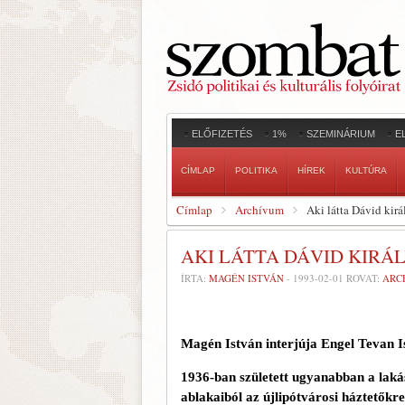
ELŐFIZETÉS
1%
SZEMINÁRIUM
E
CÍMLAP
POLITIKA
HÍREK
KULTÚRA
Címlap
Archívum
Aki látta Dávid kir
AKI LÁTTA DÁVID KIRÁ
ÍRTA:
MAGÉN ISTVÁN
-
1993-02-01
ROVAT:
ARC
Magén István interjúja
Engel
Tevan I
1936-ban született ugyanabban a lak
ablakaiból az újlipótvárosi háztetőkre