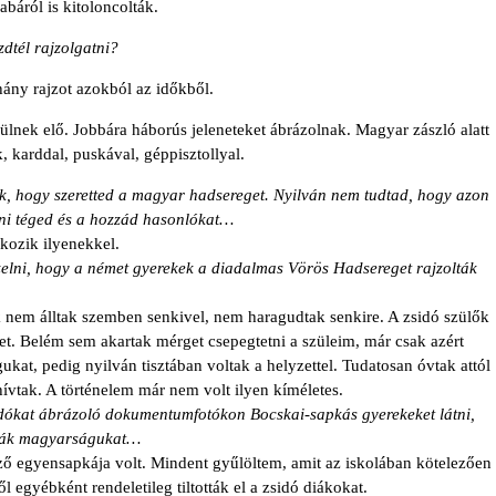
báról is kitoloncolták.
dtél rajzolgatni?
ny rajzot azokból az időkből.
rülnek elő. Jobbára háborús jeleneteket ábrázolnak. Magyar zászló alatt
 karddal, puskával, géppisztollyal.
k, hogy szeretted a magyar hadsereget. Nyilván nem tudtad, hogy azon
tani téged és a hozzád hasonlókat…
kozik ilyenekkel.
zelni, hogy a német gyerekek a diadalmas Vörös Hadsereget rajzolták
 nem álltak szemben senkivel, nem haragudtak senkire. A zsidó szülők
et. Belém sem akartak mérget csepegtetni a szüleim, már csak azért
kat, pedig nyilván tisztában voltak a helyzettel. Tudatosan óvtak attól
hívtak. A történelem már nem volt ilyen kíméletes.
dókat ábrázoló dokumentumfotókon Bocskai-sapkás gyerekeket látni,
lták magyarságukat…
ző egyensapkája volt. Mindent gyűlöltem, amit az iskolában kötelezően
l egyébként rendeletileg tiltották el a zsidó diákokat.