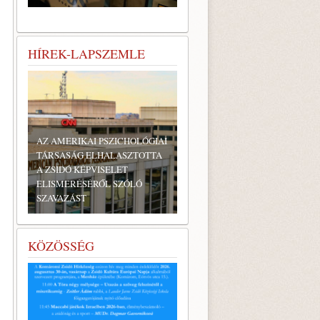
HÍREK-LAPSZEMLE
AZ AMERIKAI PSZICHOLÓGIAI
TÁRSASÁG ELHALASZTOTTA
A ZSIDÓ KÉPVISELET
ELISMERÉSÉRŐL SZÓLÓ
SZAVAZÁST
KÖZÖSSÉG