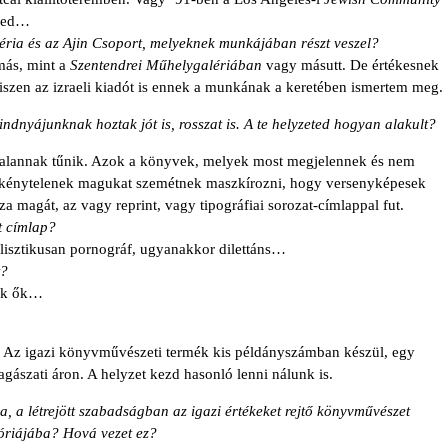
led…
éria és az Ajin Csoport, melyeknek munkájában részt veszel?
más, mint a
Szentendrei Műhelygalériában
vagy másutt. De értékesnek
hiszen az izraeli kiadót is ennek a munkának a keretében ismertem meg.
indnyájunknak hoztak jót is, rosszat is. A te helyzeted hogyan alakult?
stalannak tűnik. Azok a könyvek, melyek most megjelennek és nem
l, kénytelenek magukat szemétnek maszkírozni, hogy versenyképesek
za magát, az vagy
reprint,
vagy tipográfiai sorozat-címlappal fut.
t címlap?
alisztikusan pornográf, ugyanakkor dilettáns…
t?
ják ők…
n. Az igazi könyvművészeti termék kis példányszámban készül, egy
lagászati áron. A helyzet kezd hasonló lenni nálunk is.
 a létrejött szabadságban az igazi értékeket rejtő könyvművészet
góriájába? Hová vezet ez?