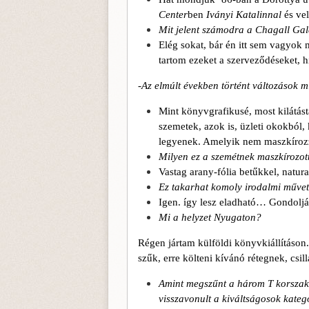
Center
ben
Iványi Katalinnal
és ve
Mit jelent számodra a Chagall Gal
Elég sokat, bár én itt sem vagyok 
tartom ezeket a szerveződéseket, 
-Az elmúlt években történt változások m
Mint könyvgrafikusé, most kilátá
szemetek, azok is, üzleti okokbó
legyenek. Amelyik nem maszkíroz
Milyen ez a szemétnek maszkírozot
Vastag arany-fólia betűkkel, natur
Ez takarhat komoly irodalmi műve
Igen. így lesz eladható… Gondol
Mi a helyzet Nyugaton?
Régen jártam külföldi könyvkiállításo
szűk, erre költeni kívánó rétegnek, csil
Amint megszűnt a három T korszaka,
visszavonult a kiváltságosok kate