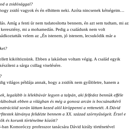
tod a zsidósággal?
 hogy zsidó vagyok és én elhittem neki. Azóta nincsenek kétségeim…
álás. Amíg a fenti úr nem tudatosította bennem, én azt sem tudtam, mi az
a keresztény, mi a mohamedán. Pedig a családunk nem volt
imádkoztatták velem az „Én istenem, jó istenem, lecsukódik már a
ket?
ellett kiköltöznünk. Ebben a lakásban voltam végig. A család egyik
készíteni a sárga csillag
vise
lésére.
?
dig világos példája
an
nak, hogy a zsidók nem gyűlöletre, hanem a
 legalább is lélekbúvár legyen a talpán, aki felfedez bennük efféle
éblábolnak ebben a világban és még a gonosz arcán is bocsánatkérő
usztrációid során láttam kezed alól kiröppenni a rettenetét. A Dávid
rfitestek látványa felidézte bennem
a
XX. század szörnyűsége
it.
Érzel e
dők és korunk történelme között?
-ban Komoróczy professzor tanácsára Dávid király történetével