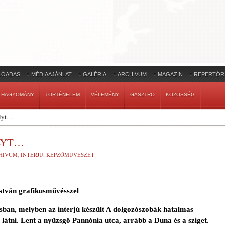
LŐADÁS
MÉDIAAJÁNLAT
GALÉRIA
ARCHÍVUM
MAGAZIN
REPERTÓR
HAGYOMÁNY
TÖRTÉNELEM
VÉLEMÉNY
GASZTRO
KÖZÖSSÉG
ályt…
LYT…
HÍVUM
,
INTERJÚ
,
KÉPZŐMŰVÉSZET
stván grafikusművésszel
ásban, melyben az
inter
jú készült A dolgozószobák hatalmas
 látni. Lent a nyüzsgő Pannónia utca, arrább a Duna és a sziget.