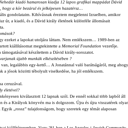
i Nehedár kiadó hamarosan kiadja 12 lapos grafikai mappádat Dávid
m, hogy a kör bezárul és jelképesen hazatérsz…
lis gondolataim. Kihívásnak éreztem megjelenni Izraelben, amikor
luz
úr, a kiadó, és a Dávid király életének különféle állomásait
ta.
lomások?
y ezeket a lapokat utoljára láttam. Nem emlékszem… 1989-ben az
rtott kiállításomat megtekintette
a
Memorial
Foundation
vezetője.
 támogatásával készítettem a Dávid király-sorozatot.
avarjanak újabb munkák elkészítésében ?
em van, legalábbis egy-kettő… A Jonatánnal való barátságáról, meg ahog
ak a jósok közötti tébolyult viselkedése, ha jól emlékszem.
na ceruzával.
y életével?
önkényesen kiválasztott 12 lapnak szól. De ennél sokkal több lapból áll
n és a Királyok könyvén ma is dolgozom. Újra és újra visszatérek olya
 Egyik „rossz” tulajdonságom, hogy szeretek egy témát alaposan
cai kiállítóteremben. Vagy ’91-ben a Los Angeles-i
Jewish Community