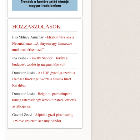
HOZZÁSZÓLÁSOK
Eva Mihály Amichay
-
Elrabolt túsz anyja
Netanjahunak: „A lányom egy hamaszos
unokával térhet haza”
t
sós csaba
-
Szakály Sándor: Horthy a
budapesti zsidóság megmentője volt
Domotor Laslo
-
Az IDF gyanúja szerint a
Hamász tüzérsége okozta a halálos tüzet
Rafahban
Domotor Laslo
-
Belgium: palesztinpárti
tömeg rátámadt egy izraeli turistára, eltörték
az állkapcsát
Gavriel Zeevi
-
Sáptól a gízai piramisokig –
125 éve született Benamy Sándor