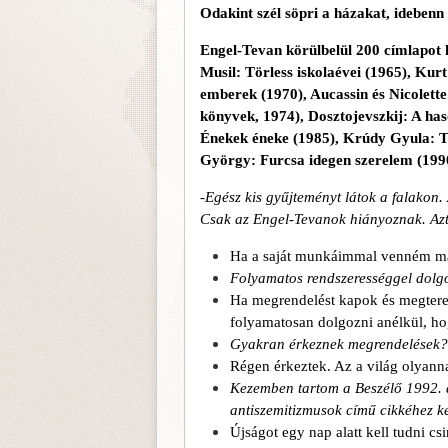
Odakint szél söpri a házakat, idebenn
Engel-Tevan körülbelül 200 címlapot k
Musil: Törless iskolaévei (1965), Kur
emberek (1970), Aucassin és Nicolett
könyvek, 1974), Dosztojevszkij: A ha
Énekek éneke (1985), Krúdy Gyula: T
György: Furcsa idegen szerelem (1990
-Egész kis gyűjteményt látok a falakon.
Csak az Engel-Tevanok hiányoznak. Azt 
Ha a saját munkáimmal venném mag
Folyamatos rendszerességgel dolgo
Ha megrendelést kapok és megtere
folyamatosan dolgozni anélkül, h
Gyakran érkeznek megrendelések?
Régen érkeztek. Az a világ olyann
Kezemben tartom a Beszélő 1992.
antiszemitizmusok című cikkéhez kés
Újságot egy nap alatt kell tudni c