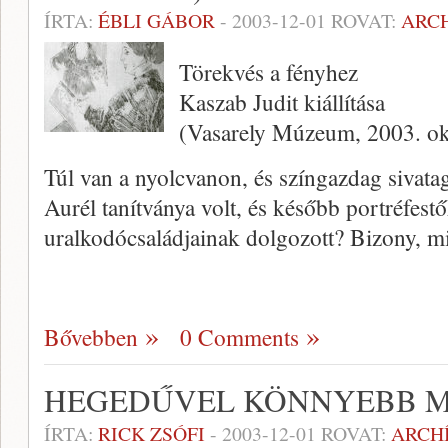
ÍRTA:
ÉBLI GÁBOR
-
2003-12-01
ROVAT:
ARC
Törekvés a fényhez
Kaszab Judit kiállítása
(Vasarely Múzeum, 2003. ok
Túl van a nyolcvanon, és színgazdag siva­tag
Aurél tanít­ványa volt, és később portréfest
uralkodócsaládjainak dolgozott? Bizony, m
Bővebben
0 Comments
HEGEDŰVEL KÖNNYEBB 
ÍRTA:
RICK ZSÓFI
-
2003-12-01
ROVAT:
ARCH