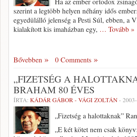
Ha az ember ortodox zsinagóg
szerint a legtöbb he­lyen néhány idős emberre
egyedülálló jelenség a Pesti Súl, ebben, a Vi
kialakított kis imaházban egy,
… Tovább »
Bővebben
0 Comments
„FIZETSÉG A HALOTTAKNA
BRAHAM 80 ÉVES
ÍRTA:
KÁDÁR GÁBOR - VÁGI ZOLTÁN
-
2003-
„Fizetség a halottaknak” Ra
„E két kötet nem csak könyv