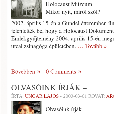
Holocaust Múzeum
Mikor nyit, miről szól?
2002. április 15-én a Gundel étteremben ün
jelentették be, hogy a Holocaust Dokument
Emlékgyűjtemény 2004. április 15-én megnyit
utcai zsinagóga épületében.
… Tovább »
Bővebben
0 Comments
OLVASÓINK ÍRJÁK –
ÍRTA:
UNGÁR LAJOS
-
2003-03-01
ROVAT:
AR
Olvasóink írják