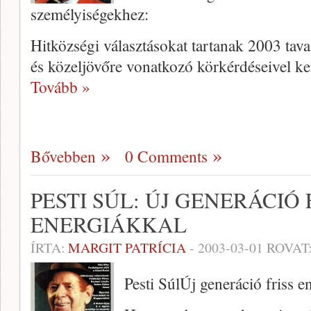
személyiségekhez:
Hitközségi választásokat tartanak 2003 ta
és kö­zeljövőre vonatkozó körkérdéseivel k
Tovább »
Bővebben
0 Comments
PESTI SÚL: ÚJ GENERÁCIÓ 
ENERGIÁKKAL
ÍRTA:
MARGIT PATRÍCIA
-
2003-03-01
ROVAT
Pesti SúlÚj generáció friss e