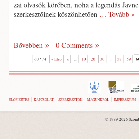
zai olvasók körében, noha a legendás Javn
szerkesztőinek köszönhetően
… Tovább »
Bővebben
0 Comments
6
60 / 74
« Első
«
...
10
20
30
...
58
59
ELŐFIZETÉS
KAPCSOLAT
SZERKESZTŐK
MAGUNKRÓL
IMPRESSZUM
© 1989-2026 Szombat