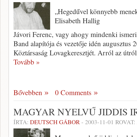
„Hegedűvel könnyebb menek
Elisabeth Hallig
Jávori Ferenc, vagy ahogy mindenki ismer
Band alapítója és vezetője idén augusztus
Köztársaság Lovag­keresztjét. Arról az útró
Tovább »
Bővebben
0 Comments
MAGYAR NYELVŰ JIDDIS 
ÍRTA:
DEUTSCH GÁBOR
-
2003-11-01
ROVAT: