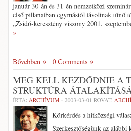
január 30-án és 31-én nem­zetközi szeminár
első pillanatban egymástól távolinak tűnő t
„Zsidó-keresztény viszony 2001. szeptembe
»
Bővebben
0 Comments
MEG KELL KEZDŐDNIE A T
STRUKTÚRA ÁTALAKÍTÁS
ÍRTA:
ARCHÍVUM
-
2003-03-01
ROVAT:
ARCH
Körkérdés a hitközségi válas
Szerkesztőségünk az alábbi kö