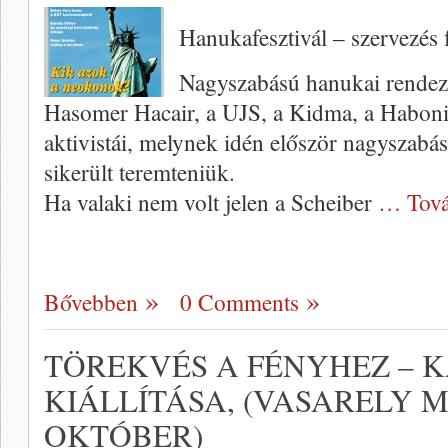
Hanukafesztivál – szervezés 
Nagyszabású hanukai rendezv
Hasomer Hacair, a UJS, a Kidma, a Haboni
aktivistái, melynek idén először nagyszabá
sikerült teremteniük.
Ha valaki nem volt jelen a Scheiber
… Tová
Bővebben
0 Comments
TÖREKVÉS A FÉNYHEZ – K
KIÁLLÍTÁSA, (VASARELY M
OKTÓBER)