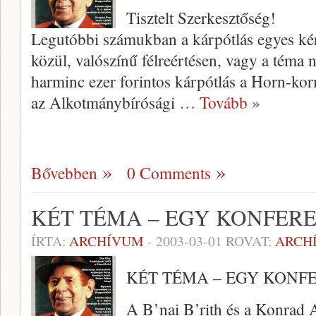
Tisztelt Szerkesztőség!
Legutóbbi számukban a kárpótlás egyes kér
közül, való­színű félreértésen, vagy a téma 
harminc ezer forintos kárpótlás a Horn-ko
az Alkotmánybírósági
… Tovább »
Bővebben
0 Comments
KÉT TÉMA – EGY KONFER
ÍRTA:
ARCHÍVUM
-
2003-03-01
ROVAT:
ARCH
KÉT TÉMA – EGY KONF
A B’nai B’rith és a Konrad 