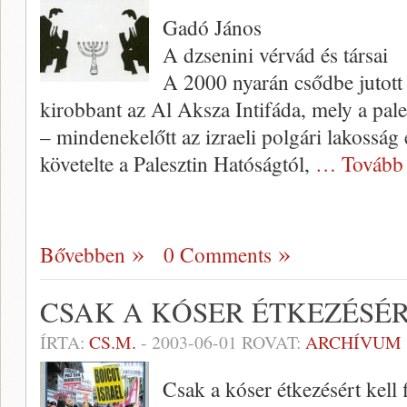
Gadó János
A dzsenini vérvád és társai
A 2000 nyarán csődbe jutott
kirobbant az Al Aksza Intifáda, mely a pale
– mindenekelőtt az izraeli polgári lakosság 
követelte a Palesztin Hatóság­tól,
… Tovább
Bővebben
0 Comments
CSAK A KÓSER ÉTKEZÉSÉR
ÍRTA:
CS.M.
-
2003-06-01
ROVAT:
ARCHÍVUM
Csak a kóser étkezésért kell f