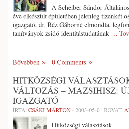
A Scheiber Sándor Általáno
éve elkészült épületében jelenleg tizenkét o
igazgató, dr. Réz Gáborné elmondta, legfo
tanítványok zsidó iden­titástudatának
… Tov
Bővebben
0 Comments
HITKÖZSÉGI VÁLASZTÁSOK
VÁLTOZÁS – MAZSIHISZ: Ú
IGAZGATÓ
ÍRTA:
CSÁKI MÁRTON
-
2003-05-01
ROVAT:
A
Hitközségi választások