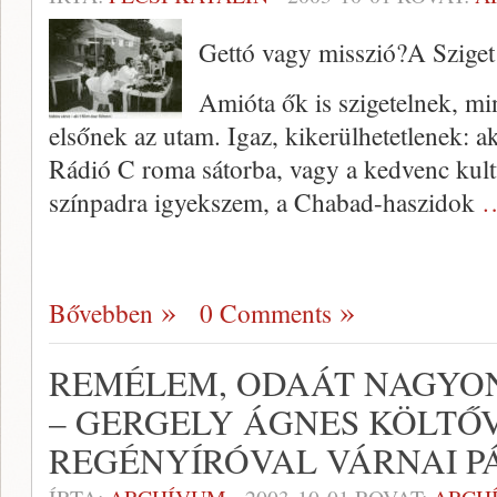
Gettó vagy misszió?A Sziget
Amióta ők is szigetelnek, mi
elsőnek az utam. Igaz, kikerülhetetlenek: a
Rádió C roma sátorba, vagy a kedvenc kult
színpadra igyekszem, a Chabad-haszidok
…
Bővebben
0 Comments
REMÉLEM, ODAÁT NAGYON
– GERGELY ÁGNES KÖLTŐV
REGÉNYÍRÓVAL VÁRNAI PÁ