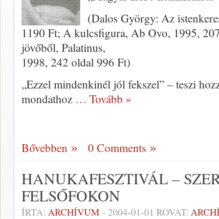
(Dalos György: Az istenkere
1190 Ft; A kulcsfigura, Ab Ovo, 1995, 207
jövőből, Palatinus,
1998, 242 oldal 996 Ft)
„Ezzel mindenkinél jól fek­szel” – teszi hoz
mondathoz
… Tovább »
Bővebben
0 Comments
HANUKAFESZTIVÁL – SZE
FELSŐFOKON
ÍRTA:
ARCHÍVUM
-
2004-01-01
ROVAT:
ARCH