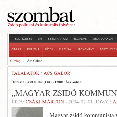
ELŐFIZETÉS
1%
SZEMINÁRIUM
ELŐADÁS
MÉDIAAJÁNLAT
CÍMLAP
POLITIKA
HÍREK
KULTÚRA
HAGYOMÁNY
TÖRTÉNELE
Címlap
Ács Gábor
TALÁLATOK ‘ ÁCS GÁBOR’
1,470
1181
1200
Ács Gábor
Összesen
találat (
-
) :
.
„MAGYAR ZSIDÓ KOMMUNI
ÍRTA:
CSÁKI MÁRTON
-
2004-02-01
ROVAT:
A
„Magyar zsidó kommunista 