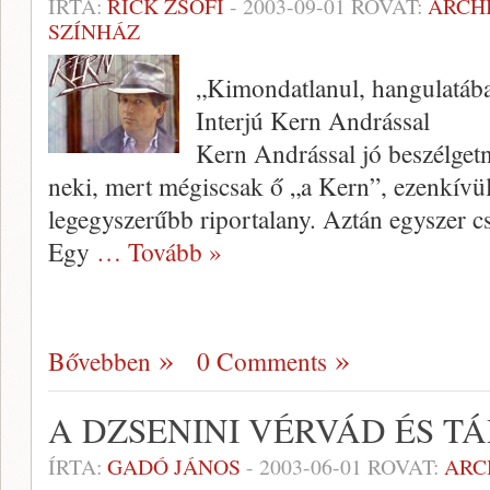
ÍRTA:
RICK ZSÓFI
-
2003-09-01
ROVAT:
ARCH
SZÍNHÁZ
„Kimondatlanul, hangulatáb
Interjú Kern Andrással
Kern Andrással jó beszélgetn
neki, mert mégiscsak ő „a Kern”, ezenkív
legegyszerűbb riportalany. Aztán egyszer c
Egy
… Tovább »
Bővebben
0 Comments
A DZSENINI VÉRVÁD ÉS TÁ
ÍRTA:
GADÓ JÁNOS
-
2003-06-01
ROVAT:
ARC