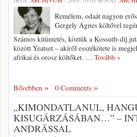
ÍRTA:
ARCHÍVUM
-
2003-10-01
ROVAT:
ARCH
Remélem, odaát nagyon erős 
Gergely Ágnes költővel regén
Számos kitüntetés, köztük a Kossuth-díj jut
között Yeatset – akiről esszéköte­te is megj
afrikai és orosz költőket.
… Tovább »
Bővebben
0 Comments
„KIMONDATLANUL, HANG
KISUGÁRZÁSÁBAN…” – IN
ANDRÁSSAL