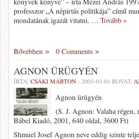
könyvek könyve” – írta Mezei András 19
professzor „A népirtás politiká­ja” című mu
mondatának igazát vitatni.
… Tovább »
Bővebben
0 Comments
AGNON ÜRÜGYÉN
ÍRTA:
CSÁKI MÁRTON
-
2003-03-01
ROVAT:
A
Agnon ürügyén
(S. J. Agnon: Valaha ré­gen, 
Bábel Kiadó, 2001, 640 oldal, 3600 Ft)
Shmuel Josef Agnon neve eddig szinte telje