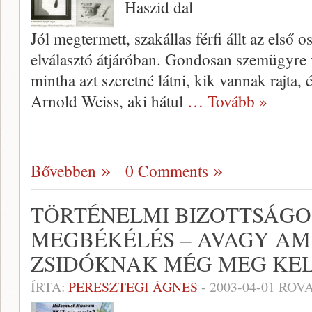
Haszid dal
Jól megtermett, szakállas férfi állt az el­ső os
elválasz­tó átjáróban. Gondosan szemügyre ve
mintha azt sze­retné látni, kik vannak rajta
Arnold Weiss, aki hátul
… Tovább »
Bővebben
0 Comments
TÖRTÉNELMI BIZOTTSÁGO
MEGBÉKÉLÉS – AVAGY AM
ZSIDÓKNAK MÉG MEG KE
ÍRTA:
PERESZTEGI ÁGNES
-
2003-04-01
ROVA