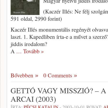
Magyar nyelvű jiddis irodal
(Kaczér Illés: Ne félj szolg
591 oldal, 2990 forint)
Kaczér Illés monumentális regényét olvasva
laszt. 1. Kapedliben írta-e a művet a szerz
jid­dis irodalom?
A
… Tovább »
Bővebben
0 Comments
GETTÓ VAGY MISSZIÓ? – A
ARCAI (2003)
ÍRTA:
PÉCSI KATALIN
-
2003-10-01
ROVAT:
A