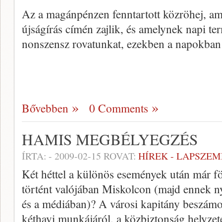
Az a magánpénzen fenntartott közröhej, am
újságírás címén zajlik, és amelynek napi te
nonszensz rovatunkat, ezekben a napokban é
Bővebben
0 Comments
HAMIS MEGBÉLYEGZÉS
ÍRTA:
-
2009-02-15
ROVAT:
HÍREK - LAPSZEM
Két héttel a különös események után már föl 
történt valójában Miskolcon (majd ennek n
és a médiában)? A városi kapitány beszámol
kéthavi munkájáról, a közbiztonság helyzet