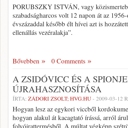
PORUBSZKY ISTVÁN, vagy közismertebb 
szabadságharcos volt 12 napon át az 1956-
évszázaddal később élt hívei azt is hozzátet
ellenállás vezéralakja”.
Bővebben
0 Comments
A ZSIDÓVICC ÉS A SPIONJ
ÚJRAHASZNOSÍTÁSA
ÍRTA:
ZÁDORI ZSOLT; HVG.HU
-
2009-03-12
R
Hogyan lesz az egykori viccből kordokument
hogyan alakul át kacagtató írássá, arról áru
folyóirattermésből. A múltat végképp szétr