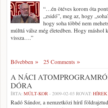
“…én ötéves korom óta pont
„zsidó”, meg az, hogy „soha”,
hogy soha többé nem mehets
múlttá válsz még életedben. Hogy máshol k
vissza….”
Bővebben
25 Comments
A NÁCI ATOMPROGRAMRÓL
DÓRA
ÍRTA:
MÚLT-KOR
-
2009-02-03
ROVAT:
HÍREK
Radó Sándor, a nemzetközi hírű földrajztud