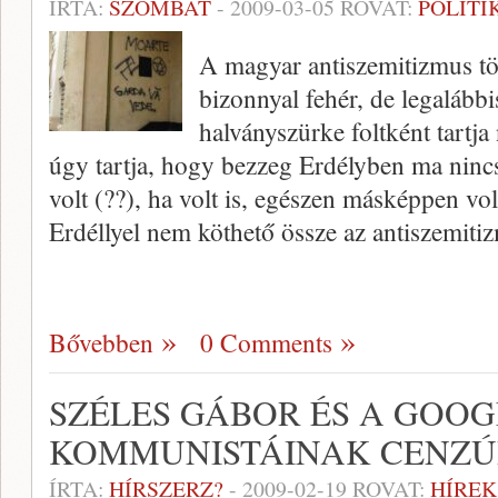
ÍRTA:
SZOMBAT
-
2009-03-05
ROVAT:
POLITI
A magyar antiszemitizmus tör
bizonnyal fehér, de legalább
halványszürke foltként tartj
úgy tartja, hogy bezzeg Erdélyben ma nincs
volt (??), ha volt is, egészen másképpen vol
Erdéllyel nem köthető össze az antiszemit
Bővebben
0 Comments
SZÉLES GÁBOR ÉS A GOOG
KOMMUNISTÁINAK CENZÚ
ÍRTA:
HÍRSZERZ?
-
2009-02-19
ROVAT:
HÍREK