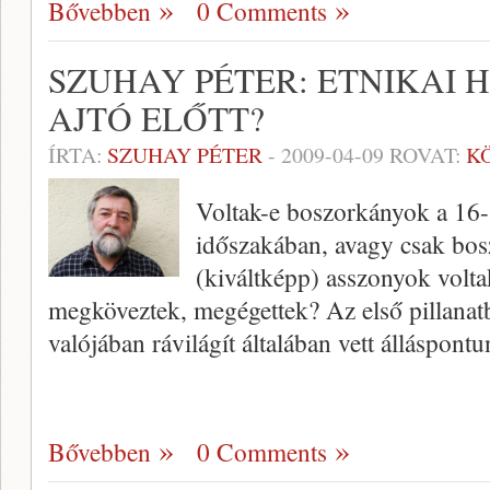
Bővebben
0 Comments
SZUHAY PÉTER: ETNIKAI 
AJTÓ ELŐTT?
ÍRTA:
SZUHAY PÉTER
-
2009-04-09
ROVAT:
K
Voltak-e boszorkányok a 16-
időszakában, avagy csak bo
(kiváltképp) asszonyok volta
megköveztek, megégettek? Az első pillanat
valójában rávilágít általában vett álláspont
Bővebben
0 Comments