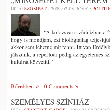
„MINŐSÉGET KELL TEREM
ÍRTA:
SZOMBAT
-
2009-02-08
ROVAT:
POLITI
“A kolozsvári színházban a 2
hogy is mondjam, ezt biológiailag teljesítj
akkor sem lehetne mit tenni. Itt van Erdély
játszunk, a repertoár pedig az egyetemes sz
kultúrát közvetíti.”
Bővebben
0 Comments
SZEMÉLYES SZÍNHÁZ
ÍRTA:
SZÁNTÓ T. GÁBOR
-
2009-02-08
ROVAT