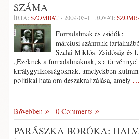
SZÁMA
ÍRTA:
SZOMBAT
-
2009-03-11
ROVAT:
SZOMB
Forradalmak és zsidók:
márciusi számunk tartalmáb
Szalai Miklós: Zsidóság és 
„Ezeknek a forradalmaknak, s a törvénnyel s
királygyilkosságoknak, amelyekben kulminál
politikai hatalom deszakralizálása, amely
…
Bővebben
0 Comments
PARÁSZKA BORÓKA: HALV