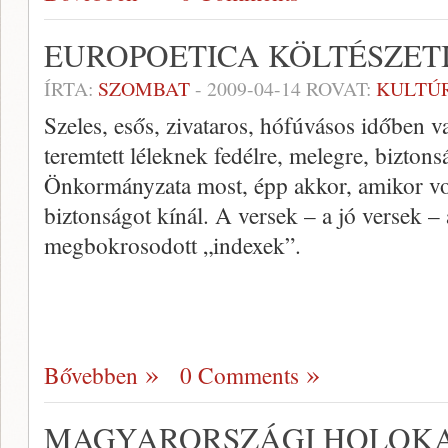
EUROPOETICA KÖLTÉSZETI
ÍRTA:
SZOMBAT
-
2009-04-14
ROVAT:
KULTÚ
Szeles, esős, zivataros, hófúvásos időben 
teremtett léleknek fedélre, melegre, bizton
Önkormányzata most, épp akkor, amikor vol
biztonságot kínál. A versek – a jó versek –
megbokrosodott „indexek”.
Bővebben
0 Comments
MAGYARORSZÁGI HOLOKA