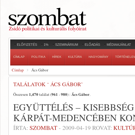
ELŐFIZETÉS
1%
SZEMINÁRIUM
ELŐADÁS
MÉDIAAJÁNLAT
CÍMLAP
POLITIKA
HÍREK
KULTÚRA
HAGYOMÁNY
TÖRTÉNELE
Címlap
Ács Gábor
TALÁLATOK ‘ ÁCS GÁBOR’
1,470
961
980
Ács Gábor
Összesen
találat (
-
) :
.
EGYÜTTÉLÉS – KISEBBSÉG
KÁRPÁT-MEDENCÉBEN KO
ÍRTA:
SZOMBAT
-
2009-04-19
ROVAT:
KULTÚ