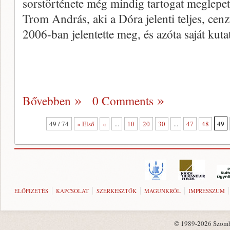
sorstörténete még mindig tartogat meglepetése
Trom András, aki a Dóra jelenti teljes, cenz
2006-ban jelentette meg, és azóta saját kuta
Bővebben
0 Comments
49
49 / 74
« Első
«
...
10
20
30
...
47
48
ELŐFIZETÉS
KAPCSOLAT
SZERKESZTŐK
MAGUNKRÓL
IMPRESSZUM
© 1989-2026 Szombat