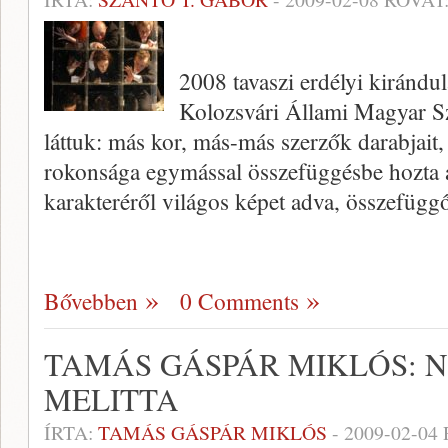
2008 tavaszi erdélyi kiránd
Kolozsvári Állami Magyar Sz
láttuk: más kor, más-más szerzők darabjait,
rokonsága egymással összefüggésbe hozta a
karakteréről világos képet adva, összefüggő 
Bővebben
0 Comments
TAMÁS GÁSPÁR MIKLÓS: 
MELITTA
ÍRTA:
TAMÁS GÁSPÁR MIKLÓS
-
2009-02-04