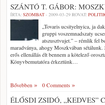
SZÁNTÓ T. GÁBOR: MOSZK
ÍRTA:
SZOMBAT
-
2009-03-29
ROVAT:
POLITI
„Tovaris ucsityelnyica, ja da
gruppi voszemnadszaty ucsen
atszusztvujet.” – rémlik fel
maradványa, ahogy Moszkvában sétálunk. 
erős ellenállás élt bennem a kötelező orosz
Könyvbemutatóra érkeztünk…
Bővebben
0 Comments
ÉLŐSDI ZSIDÓ, „KEDVES” 