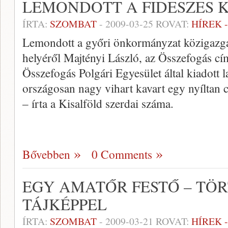
LEMONDOTT A FIDESZES 
ÍRTA:
SZOMBAT
-
2009-03-25
ROVAT:
HÍREK 
Lemondott a győri önkormányzat közigazgat
helyéről Majtényi László, az Összefogás cí
Összefogás Polgári Egyesület által kiadott 
országosan nagy vihart kavart egy nyíltan c
– írta a Kisalföld szerdai száma.
Bővebben
0 Comments
EGY AMATŐR FESTŐ – TÖ
TÁJKÉPPEL
ÍRTA:
SZOMBAT
-
2009-03-21
ROVAT:
HÍREK 