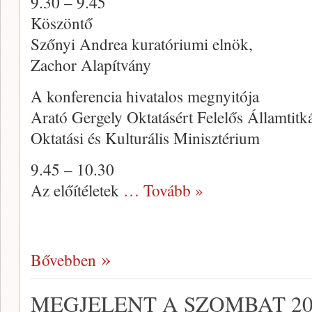
9.30 – 9.45
Köszöntő
Szőnyi Andrea kuratóriumi elnök,
Zachor Alapítvány
A konferencia hivatalos megnyitója
Arató Gergely Oktatásért Felelős Államtitká
Oktatási és Kulturális Minisztérium
9.45 – 10.30
Az előítéletek
… Tovább »
Bővebben
MEGJELENT A SZOMBAT 20