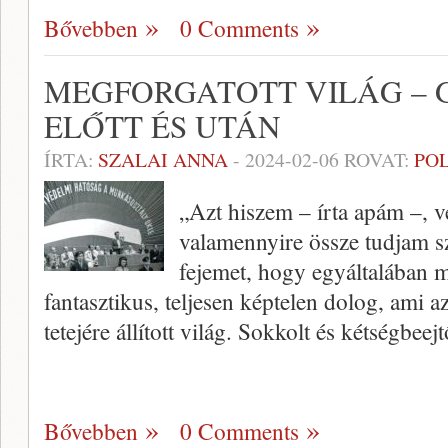
Bővebben
0 Comments
MEGFORGATOTT VILÁG – 
ELŐTT ÉS UTÁN
ÍRTA:
SZALAI ANNA
-
2024-02-06
ROVAT:
PO
„Azt hiszem – írta apám –, 
valamennyire össze tudjam sz
fejemet, hogy egyáltalában mi
fantasztikus, teljesen képtelen dolog, ami az
tetejére állított világ. Sokkolt és kétségbeej
Bővebben
0 Comments