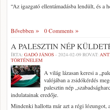
“Az igazgató ellentámadásba lendült, és a h
Bővebben
0 Comments
A PALESZTIN NÉP KÜLDET
ÍRTA:
GADÓ JÁNOS
-
2024-02-09
ROVAT:
ANT
TÖRTÉNELEM
A világ lázasan keresi a „pa
valójában a zsidókérdés mego
palesztin nép „szabadságharca
indulatainak eredője.
Mindenki hallotta már azt a régi lózungot, 