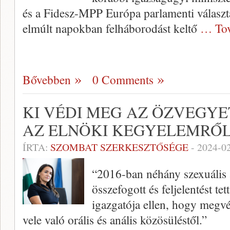
és a Fidesz-MPP Európa parlamenti választás
elmúlt napokban felháborodást keltő
… Tov
Bővebben
0 Comments
KI VÉDI MEG AZ ÖZVEGYET
AZ ELNÖKI KEGYELEMRŐ
ÍRTA:
SZOMBAT SZERKESZTŐSÉGE
-
2024-0
“2016-ban néhány szexuális 
összefogott és feljelentést te
igazgatója ellen, hogy megvéd
vele való orális és anális közösüléstől.”