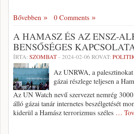
Bővebben
0 Comments
A HAMASZ ÉS AZ ENSZ-
BENSŐSÉGES KAPCSOLAT
ÍRTA:
SZOMBAT
-
2024-02-06
ROVAT:
POLITI
Az UNRWA, a palesztinokat 
gázai részlege teljesen a Hama
Az UN Watch nevű szervezet nemrég 300
álló gázai tanár internetes beszélgetését mo
kiderül a Hamász terrorizmus széles
… Tov