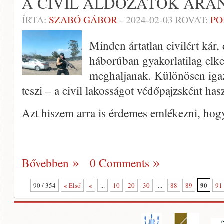
A CIVIL ÁLDOZATOK ARÁ
ÍRTA:
SZABÓ GÁBOR
-
2024-02-03
ROVAT:
PO
Minden ártatlan civilért kár,
háborúban gyakorlatilag elke
meghaljanak. Különösen igaz
teszi – a civil lakosságot védőpajzsként has
Azt hiszem arra is érdemes emlékezni, hog
Bővebben
0 Comments
90
90 / 354
« Első
«
...
10
20
30
...
88
89
91