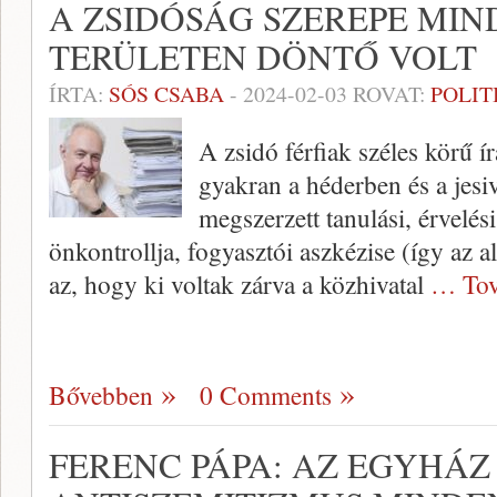
A ZSIDÓSÁG SZEREPE MIN
TERÜLETEN DÖNTŐ VOLT
ÍRTA:
SÓS CSABA
-
2024-02-03
ROVAT:
POLIT
A zsidó férfiak széles körű í
gyakran a héderben és a jes
megszerzett tanulási, érvelés
önkontrollja, fogyasztói aszkézise (így az
az, hogy ki voltak zárva a közhivatal
… Tov
Bővebben
0 Comments
FERENC PÁPA: AZ EGYHÁZ