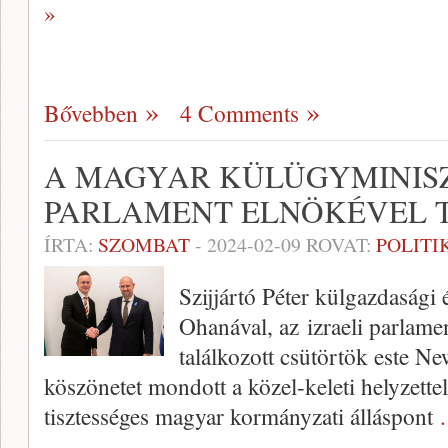
»
Bővebben
4 Comments
A MAGYAR KÜLÜGYMINISZ
PARLAMENT ELNÖKÉVEL 
ÍRTA:
SZOMBAT
-
2024-02-09
ROVAT:
POLITI
Szijjártó Péter külgazdasági
Ohanával, az izraeli parlame
találkozott csütörtök este Ne
köszönetet mondott a közel-keleti helyzette
tisztességes magyar kormányzati álláspont