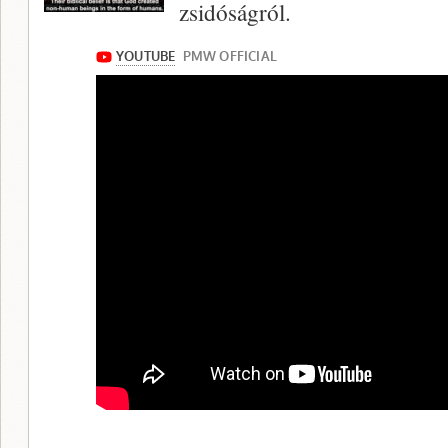
zsidóságról.