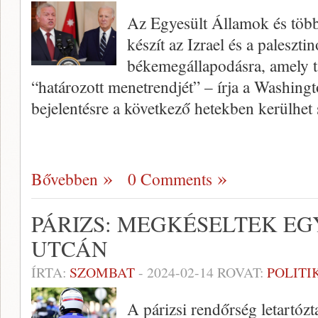
Az Egyesült Államok és több 
készít az Izrael és a paleszti
békemegállapodásra, amely ta
“határozott menetrendjét” – írja a Washingt
bejelentésre a következő hetekben kerülhet
Bővebben
0 Comments
PÁRIZS: MEGKÉSELTEK EGY
UTCÁN
ÍRTA:
SZOMBAT
-
2024-02-14
ROVAT:
POLITI
A párizsi rendőrség letartóztat