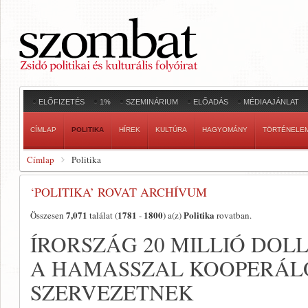
ELŐFIZETÉS
1%
SZEMINÁRIUM
ELŐADÁS
MÉDIAAJÁNLAT
CÍMLAP
POLITIKA
HÍREK
KULTÚRA
HAGYOMÁNY
TÖRTÉNELE
Címlap
Politika
‘POLITIKA’ ROVAT ARCHÍVUM
7,071
1781
1800
Politika
Összesen
találat (
-
) a(z)
rovatban.
ÍRORSZÁG 20 MILLIÓ DO
A HAMASSZAL KOOPERÁLÓ
SZERVEZETNEK