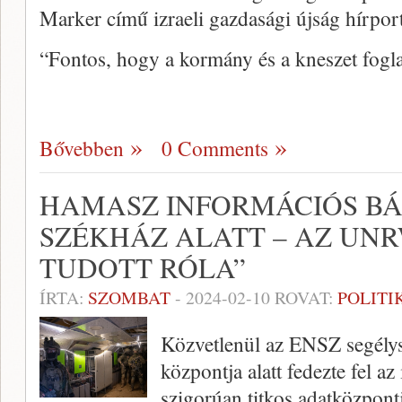
Marker című izraeli gazdasági újság hírport
“Fontos, hogy a kormány és a kneszet fog
Bővebben
0 Comments
HAMASZ INFORMÁCIÓS BÁ
SZÉKHÁZ ALATT – AZ UN
TUDOTT RÓLA”
ÍRTA:
SZOMBAT
-
2024-02-10
ROVAT:
POLITI
Közvetlenül az ENSZ segély
központja alatt fedezte fel az
szigorúan titkos adatközpontj