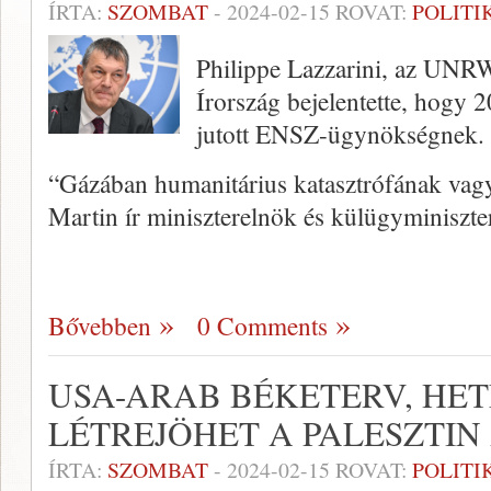
ÍRTA:
SZOMBAT
-
2024-02-15
ROVAT:
POLITI
Philippe Lazzarini, az UNRW
Írország bejelentette, hogy 20
jutott ENSZ-ügynökségnek.
“Gázában humanitárius katasztrófának vag
Martin ír miniszterelnök és külügyminiszt
Bővebben
0 Comments
USA-ARAB BÉKETERV, HE
LÉTREJÖHET A PALESZTI
ÍRTA:
SZOMBAT
-
2024-02-15
ROVAT:
POLITI