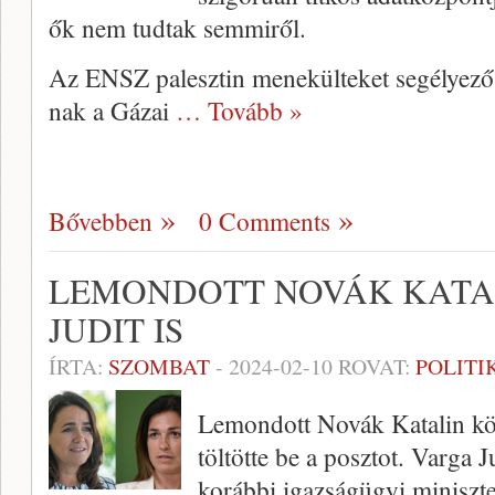
ők nem tudtak semmiről.
Az ENSZ palesztin menekülteket segélye
nak a Gázai
… Tovább »
Bővebben
0 Comments
LEMONDOTT NOVÁK KATAL
JUDIT IS
ÍRTA:
SZOMBAT
-
2024-02-10
ROVAT:
POLITI
Lemondott Novák Katalin köz
töltötte be a posztot. Varga J
korábbi igazságügyi miniszt