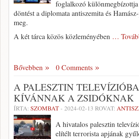
foglalkozó különmegbízottja 
döntést a diplomata antiszemita és Hamász-p
meg.
A két tárca közös közleményében
… Továb
Bővebben
0 Comments
A PALESZTIN TELEVÍZIÓBA
KÍVÁNNAK A ZSIDÓKNAK
ÍRTA:
SZOMBAT
-
2024-02-13
ROVAT:
ANTIS
A hivatalos palesztin televí
elítélt terrorista apjának gyűl