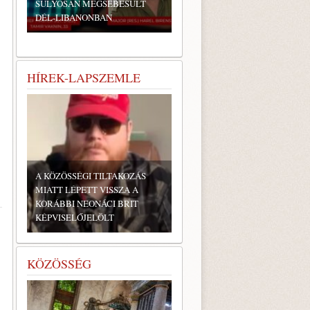
SÚLYOSAN MEGSEBESÜLT
DÉL-LIBANONBAN
HÍREK-LAPSZEMLE
A KÖZÖSSÉGI TILTAKOZÁS
MIATT LÉPETT VISSZA A
KORÁBBI NEONÁCI BRIT
KÉPVISELŐJELÖLT
KÖZÖSSÉG