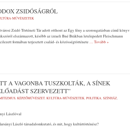
TODOX ZSIDÓSÁGRÓL
ULTÚRA-MŰVÉSZETEK
városi Zsidó Történeti Tár adott otthont az Egy fény a szorongatásban című könyv
kszóról elszármazott, később az izraeli Bné Brákban letelepedett Fleischmann
cilezett formában terjesztett család- és közösségtörténete
… Tovább »
TT A VAGONBA TUSZKOLTÁK, A SÍNEK
LŐADÁST SZERVEZETT”
MITIZMUS
,
KÉPZŐMŰVÉSZET
,
KULTÚRA-MŰVÉSZETEK
,
POLITIKA
,
SZÍNHÁZ
,
ányi Lászlóval
Harsányi László társadalomkutató, és mit, hogy kultúrtörténész?