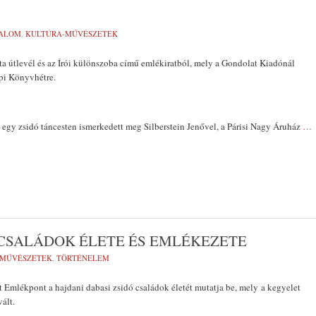
DALOM
,
KULTÚRA-MŰVÉSZETEK
a útlevél és az Írói különszoba című emlékiratból, mely a Gondolat Kiadónál
pi Könyvhétre.
n egy zsidó táncesten ismerkedett meg Silberstein Jenővel, a Párisi Nagy Áruház
…
 CSALÁDOK ÉLETE ÉS EMLÉKEZETE
-MŰVÉSZETEK
,
TÖRTÉNELEM
 Emlékpont a hajdani dabasi zsidó családok életét mutatja be, mely a kegyelet
ált.