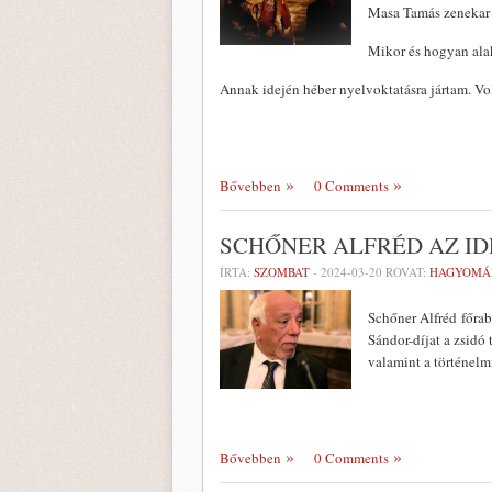
Masa Tamás zenekar 
Mikor és hogyan alak
Annak idején héber nyelvoktatásra jártam. Vo
Bővebben
0 Comments
SCHŐNER ALFRÉD AZ ID
ÍRTA:
SZOMBAT
-
2024-03-20
ROVAT:
HAGYOMÁ
Schőner Alfréd főrab
Sándor-díjat a zsidó
valamint a történelm
Bővebben
0 Comments