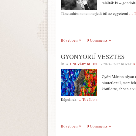
találták ki – gondo
Tánctudásom nem terjedt túl az egyetemi
… T
Bővebben
0 Comments
GYÖNYÖRŰ VESZTES
ÍRTA:
UNGVÁRY RUDOLF
-
2024-03-22
ROVAT:
K
Győri Márton olyan m
büntetlenül, mert fe
körülötte, abban a v
Képeinek
… Tovább »
Bővebben
0 Comments