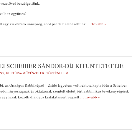
vezetővel beszélgettünk.
ult az együttes?
lt egy kis évzáró ünnepség, ahol pár dalt elénekeltünk
… Tovább »
EI SCHEIBER SÁNDOR-DÍJ KITÜNTETETTJE
NY
,
KULTÚRA-MŰVÉSZETEK
,
TÖRTÉNELEM
bi, az Országos Rabbiképző – Zsidó Egyetem volt rektora kapta idén a Scheiber
 tudományosságnak és oktatásnak szentelt életútjáért, rabbinikus tevékenységéért,
i egyházak közötti dialógus kialakításáért végzett
… Tovább »