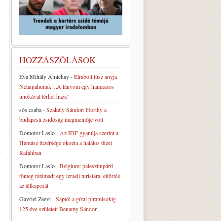
HOZZÁSZÓLÁSOK
Eva Mihály Amichay
-
Elrabolt túsz anyja
Netanjahunak: „A lányom egy hamaszos
unokával térhet haza”
sós csaba
-
Szakály Sándor: Horthy a
budapesti zsidóság megmentője volt
Domotor Laslo
-
Az IDF gyanúja szerint a
Hamász tüzérsége okozta a halálos tüzet
Rafahban
Domotor Laslo
-
Belgium: palesztinpárti
tömeg rátámadt egy izraeli turistára, eltörték
az állkapcsát
Gavriel Zeevi
-
Sáptól a gízai piramisokig –
125 éve született Benamy Sándor