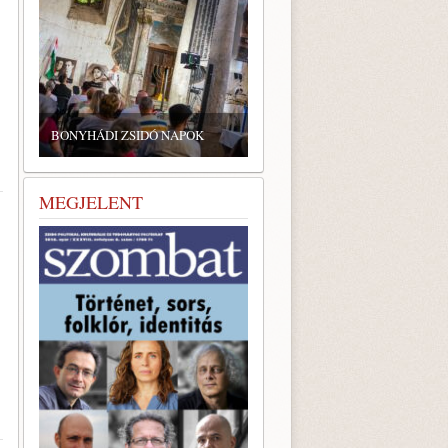
ZSIDÓ GASZTRONÓMIAI
TALÁLKOZÓ A BONYHÁDI
BONYHÁDI ZSIDÓ NAPOK
ZSINAGÓGÁBAN
MEGJELENT