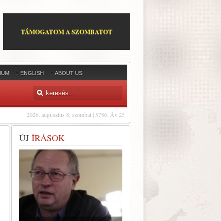
TÁMOGATOM A SZOMBATOT
IUM
ENGLISH
ABOUT US
2026. augusztus 8, szombat | 5786. Áv 25
ÚJ
ÍRÁSOK