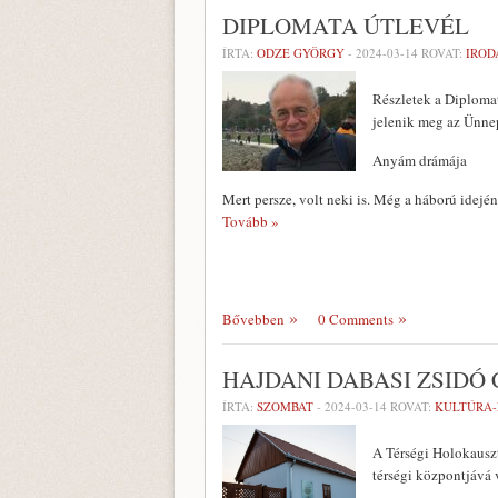
DIPLOMATA ÚTLEVÉL
ÍRTA:
ODZE GYÖRGY
-
2024-03-14
ROVAT:
IRO
Részletek a Diplomat
jelenik meg az Ünne
Anyám drámája
Mert persze, volt neki is. Még a háború idejé
Tovább »
Bővebben
0 Comments
HAJDANI DABASI ZSIDÓ
ÍRTA:
SZOMBAT
-
2024-03-14
ROVAT:
KULTÚRA
A Térségi Holokauszt
térségi központjává v