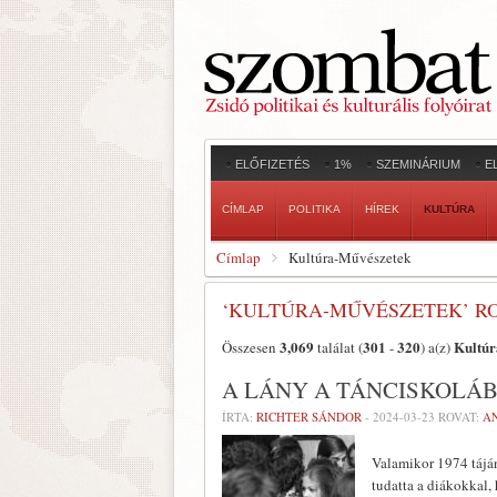
ELŐFIZETÉS
1%
SZEMINÁRIUM
E
CÍMLAP
POLITIKA
HÍREK
KULTÚRA
Címlap
Kultúra-Művészetek
‘KULTÚRA-MŰVÉSZETEK’ R
3,069
301
320
Kultúr
Összesen
találat (
-
) a(z)
A LÁNY A TÁNCISKOLÁ
ÍRTA:
RICHTER SÁNDOR
-
2024-03-23
ROVAT:
A
Valamikor 1974 táján
tudatta a diákokkal,