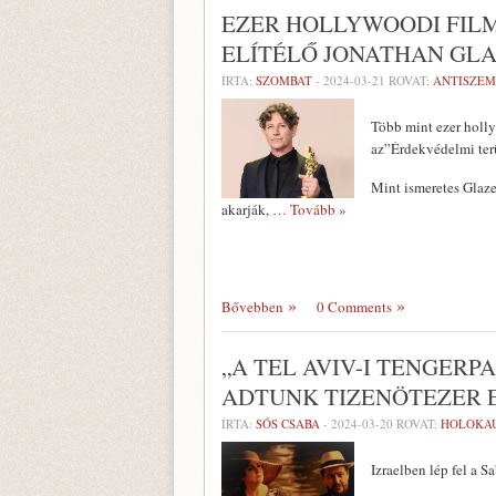
EZER HOLLYWOODI FILM
ELÍTÉLŐ JONATHAN GL
ÍRTA:
SZOMBAT
-
2024-03-21
ROVAT:
ANTISZEM
Több mint ezer hollyw
az”Érdekvédelmi terü
Mint ismeretes Glaze
akarják,
… Tovább »
Bővebben
0 Comments
„A TEL AVIV-I TENGER
ADTUNK TIZENÖTEZER 
ÍRTA:
SÓS CSABA
-
2024-03-20
ROVAT:
HOLOKA
Izraelben lép fel a 