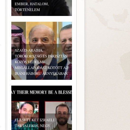
EMBER, HATALOM,
TÖRTÉNELEM
SZAÚD-ARÁBIA,
TÖRÖKORSZÁG ÉS PAKISZTÁN
KÖZÖS VÉDELMI
MEGÁLLAPODÁST KÖTÖTT AZ
IRÁNI HÁBORÚ ÁRNYÉKÁBAN
ELESETT KÉT IZRAELI
TARTALÉKOS, NÉGY