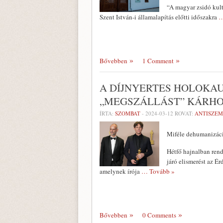
“A magyar zsidó kul
Szent István-i államalapítás előtti időszakra
…
Bővebben
1 Comment
A DÍJNYERTES HOLOKAU
„MEGSZÁLLÁST” KÁRHO
ÍRTA:
SZOMBAT
-
2024-03-12
ROVAT:
ANTISZEM
Miféle dehumanizáci
Hétfő hajnalban rend
járó elismerést az É
amelynek írója
… Tovább »
Bővebben
0 Comments