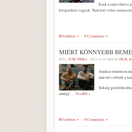
Ezek a sajtó illetve
közgazdász vagyok. Nem lett volna szerencsé
Bővebben
0 Comments
MIÉRT KÖNNYEBB BEMEN
ÍRTA:
TURI TÍMEA
-
2024-03-05
ROVAT:
FILM
,
K
Amikor elmentem meg
már túl voltunk a tem
Sokáig gondolkodtam,
amúgy
… Tovább »
Bővebben
0 Comments