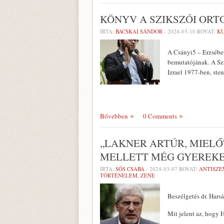
KÖNYV A SZIKSZÓI OR
ÍRTA:
BACSKAI SÁNDOR
-
2024-03-10
ROVAT:
K
A Csányi5 – Erzsébet
bemutatójának. A Szi
Izrael 1977-ben, sten
Bővebben
0 Comments
„LAKNER ARTÚR, MIELŐ
MELLETT MÉG GYEREKE
ÍRTA:
SÓS CSABA
-
2024-03-07
ROVAT:
ANTISZE
TÖRTÉNELEM
,
ZENE
Beszélgetés dr. Hars
Mit jelent az, hogy 