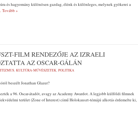
túra és hagyomány különösen gazdag, élénk és különleges, melynek gyökerei a
 Tovább »
SZT-FILM RENDEZŐJE AZ IZRAELI
ZTATTA AZ OSCAR-GÁLÁN
ITIZMUS
,
KULTÚRA-MŰVÉSZETEK
,
POLITIKA
óról beszélt Jonathan Glazer?
ezték a 96. Oscar-átadót, avagy az Academy Awardot. A legjobb külföldi filmnek
rdekvédelmi terület (Zone of Interest) című Holokauszt-témájú alkotás érdemelte ki,