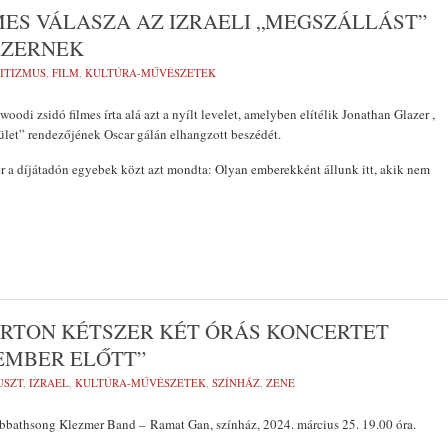
ES VÁLASZA AZ IZRAELI „MEGSZÁLLÁST”
AZERNEK
ITIZMUS
,
FILM
,
KULTÚRA-MŰVÉSZETEK
oodi zsidó filmes írta alá azt a nyílt levelet, amelyben elítélik Jonathan Glazer ,
let” rendezőjének Oscar gálán elhangzott beszédét.
r a díjátadón egyebek közt azt mondta: Olyan emberekként állunk itt, akik nem
PARTON KÉTSZER KÉT ÓRÁS KONCERTET
EMBER ELŐTT”
USZT
,
IZRAEL
,
KULTÚRA-MŰVÉSZETEK
,
SZÍNHÁZ
,
ZENE
Sabbathsong Klezmer Band – Ramat Gan, színház, 2024. március 25. 19.00 óra.