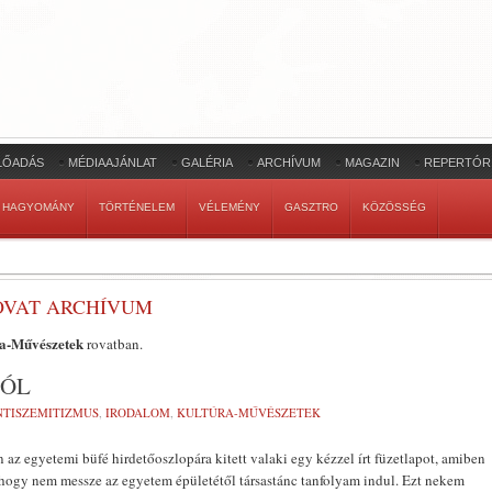
LŐADÁS
MÉDIAAJÁNLAT
GALÉRIA
ARCHÍVUM
MAGAZIN
REPERTÓR
HAGYOMÁNY
TÖRTÉNELEM
VÉLEMÉNY
GASZTRO
KÖZÖSSÉG
OVAT ARCHÍVUM
a-Művészetek
rovatban.
BÓL
NTISZEMITIZMUS
,
IRODALOM
,
KULTÚRA-MŰVÉSZETEK
 az egyetemi büfé hirdetőoszlopára kitett valaki egy kézzel írt füzetlapot, amiben
 hogy nem messze az egyetem épületétől társastánc tanfolyam indul. Ezt nekem