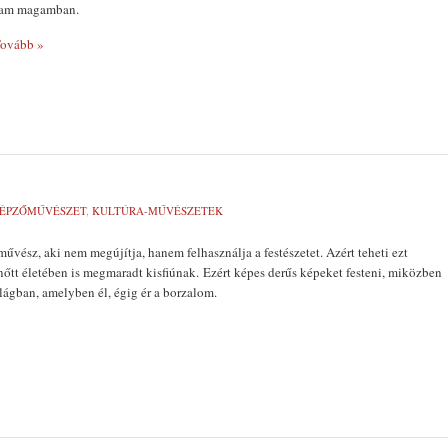
ltam magamban.
ovább »
ÉPZŐMŰVÉSZET
,
KULTÚRA-MŰVÉSZETEK
űvész, aki nem megújítja, hanem felhasználja a festészetet. Azért teheti ezt
lnőtt életében is megmaradt kisfiúnak. Ezért képes derűs képeket festeni, miközben
ilágban, amelyben él, égig ér a borzalom.