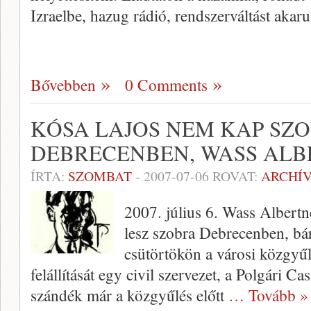
Izraelbe, hazug rádió, rendszerváltást aka
Bővebben
0 Comments
KÓSA LAJOS NEM KAP SZ
DEBRECENBEN, WASS ALB
ÍRTA:
SZOMBAT
-
2007-07-06
ROVAT:
ARCHÍ
2007. július 6. Wass Albert
lesz szobra Debrecenben, bár
csütörtökön a városi közgyű
felállítását egy civil szervezet, a Polgári 
szándék már a közgyűlés előtt
… Tovább »