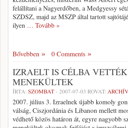
felállítani a Nagyerdőben, a Medgyessy sét
SZDSZ, majd az MSZP által tartott sajtótáj
ilyen
… Tovább »
Bővebben
0 Comments
IZRAELT IS CÉLBA VETTÉK
MENEKÜLTEK
ÍRTA:
SZOMBAT
-
2007-07-03
ROVAT:
ARCHÍ
2007. július 3. Izraelnek újabb komoly gon
válság, Ciszjordánia és Libanon mellett mos
védhető közös határon át, egyre nagyobb s
menekültek okoznak fejfájást a jeruzsálem