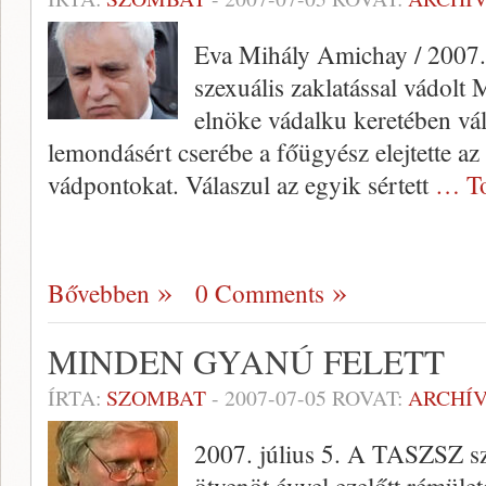
Eva Mihály Amichay / 2007. 
szexuális zaklatással vádolt 
elnöke vádalku keretében vált
lemondásért cserébe a főügyész elejtette az
vádpontokat. Válaszul az egyik sértett
… To
Bővebben
0 Comments
MINDEN GYANÚ FELETT
ÍRTA:
SZOMBAT
-
2007-07-05
ROVAT:
ARCHÍ
2007. július 5. A TASZSZ szo