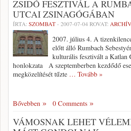
ZSIDÓ FESZTIVÁL A RUMB
UTCAI ZSINAGÓGÁBAN
ÍRTA:
SZOMBAT
-
2007-07-04
ROVAT:
ARCHÍ
2007. július 4. A tizenkilenc
előtt álló Rumbach Sebestyé
kulturális fesztivált a Ka
honlokzata A szeptemberben kezdődő ese
megközelítését tűzte
… Tovább »
Bővebben
0 Comments
VÁMOSNAK LEHET VÉLEMÉ