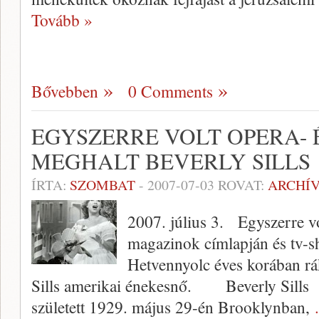
Tovább »
Bővebben
0 Comments
EGYSZERRE VOLT OPERA- 
MEGHALT BEVERLY SILLS
ÍRTA:
SZOMBAT
-
2007-07-03
ROVAT:
ARCHÍ
2007. július 3. Egyszerre vo
magazinok címlapján és tv-s
Hetvennyolc éves korában r
Sills amerikai énekesnő. Beverly Sills 
született 1929. május 29-én Brooklynban,