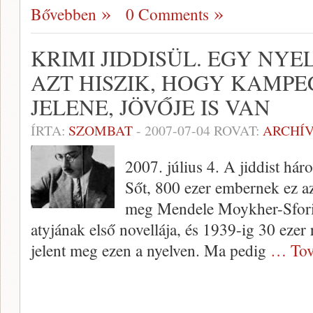
Bővebben
0 Comments
KRIMI JIDDISÜL. EGY NYE
AZT HISZIK, HOGY KAMPE
JELENE, JÖVŐJE IS VAN
ÍRTA:
SZOMBAT
-
2007-07-04
ROVAT:
ARCHÍ
2007. július 4. A jiddist hár
Sőt, 800 ezer embernek ez az
meg Mendele Moykher-Sfori
atyjának első novellája, és 1939-ig 30 ezer
jelent meg ezen a nyelven. Ma pedig
… Tov