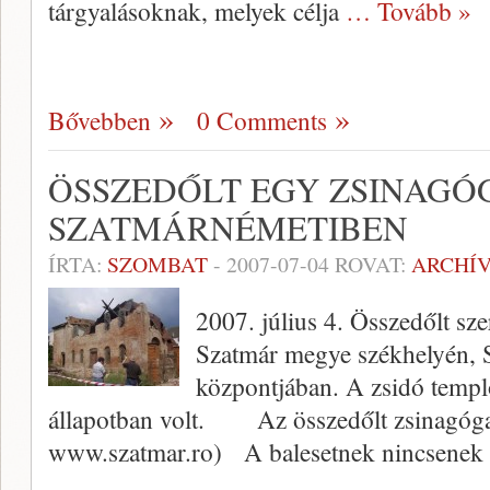
tárgyalásoknak, melyek célja
… Tovább »
Bővebben
0 Comments
ÖSSZEDŐLT EGY ZSINAGÓ
SZATMÁRNÉMETIBEN
ÍRTA:
SZOMBAT
-
2007-07-04
ROVAT:
ARCHÍ
2007. július 4. Összedőlt sz
Szatmár megye székhelyén, 
központjában. A zsidó temp
állapotban volt. Az összedőlt zsinagóga
www.szatmar.ro) A balesetnek nincsenek 