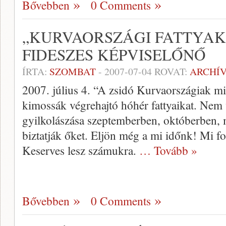
Bővebben
0 Comments
„KURVAORSZÁGI FATTYAK
FIDESZES KÉPVISELŐNŐ
ÍRTA:
SZOMBAT
-
2007-07-04
ROVAT:
ARCHÍ
2007. július 4. “A zsidó Kurvaországiak 
kimossák végrehajtó hóhér fattyaikat. Nem
gyilkolászása szeptemberben, októberben, 
biztatják őket. Eljön még a mi időnk! Mi fo
Keserves lesz számukra.
… Tovább »
Bővebben
0 Comments