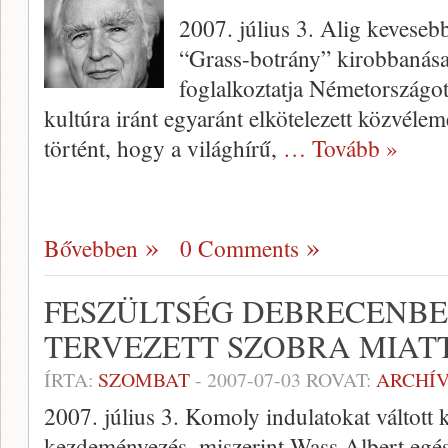
2007. július 3. Alig kevesebb
“Grass-botrány” kirobbanása
foglalkoztatja Németországot,
kultúra iránt egyaránt elkötelezett közvél
történt, hogy a világhírű,
… Tovább »
Bővebben
0 Comments
FESZÜLTSÉG DEBRECENBE
TERVEZETT SZOBRA MIAT
ÍRTA:
SZOMBAT
-
2007-07-03
ROVAT:
ARCHÍ
2007. július 3. Komoly indulatokat váltott 
kezdeményezés, miszerint Wass Albert egés