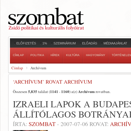
ELŐFIZETÉS
1%
SZEMINÁRIUM
ELŐADÁS
MÉDIAAJÁNLAT
CÍMLAP
POLITIKA
HÍREK
KULTÚRA
HAGYOMÁNY
TÖRTÉNELE
Címlap
Archívum
‘ARCHÍVUM’ ROVAT ARCHÍVUM
5,835
1141
1160
Archívum
Összesen
találat (
-
) a(z)
rovatban.
IZRAELI LAPOK A BUDAPE
ÁLLÍTÓLAGOS BOTRÁNYA
ÍRTA:
SZOMBAT
-
2007-07-06
ROVAT:
ARCHÍ