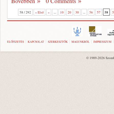
Bővebben
0 Comments
58
58 / 292
« Első
«
...
10
20
30
...
56
57
5
ELŐFIZETÉS
KAPCSOLAT
SZERKESZTŐK
MAGUNKRÓL
IMPRESSZUM
© 1989-2026 Szombat