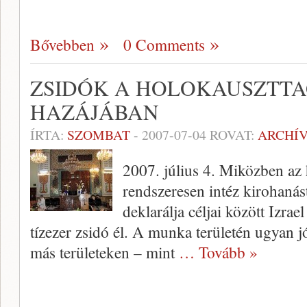
Bővebben
0 Comments
ZSIDÓK A HOLOKAUSZTT
HAZÁJÁBAN
ÍRTA:
SZOMBAT
-
2007-07-04
ROVAT:
ARCHÍ
2007. július 4. Miközben az 
rendszeresen intéz kirohanást
deklarálja céljai között Izra
tízezer zsidó él. A munka területén ugyan j
más területeken – mint
… Tovább »