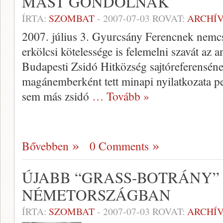
MÁST GONDOLNAK
ÍRTA:
SZOMBAT
-
2007-07-03
ROVAT:
ARCHÍ
2007. július 3. Gyurcsány Ferencnek nemcs
erkölcsi kötelessége is felemelni szavát az a
Budapesti Zsidó Hitközség sajtóreferensé
magánemberként tett minapi nyilatkozata p
sem más zsidó
… Tovább »
Bővebben
0 Comments
ÚJABB “GRASS-BOTRÁNY”
NÉMETORSZÁGBAN
ÍRTA:
SZOMBAT
-
2007-07-03
ROVAT:
ARCHÍ