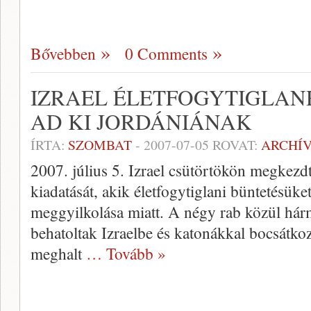
Bővebben
0 Comments
IZRAEL ÉLETFOGYTIGLAN
AD KI JORDÁNIÁNAK
ÍRTA:
SZOMBAT
-
2007-07-05
ROVAT:
ARCHÍ
2007. július 5. Izrael csütörtökön megkezdt
kiadatását, akik életfogytiglani büntetésüke
meggyilkolása miatt. A négy rab közül h
behatoltak Izraelbe és katonákkal bocsátko
meghalt
… Tovább »