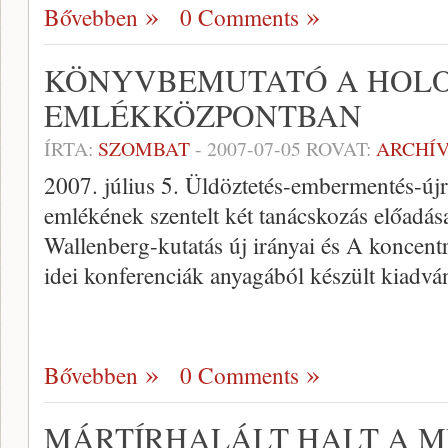
Bővebben
0 Comments
KÖNYVBEMUTATÓ A HOL
EMLÉKKÖZPONTBAN
ÍRTA:
SZOMBAT
-
2007-07-05
ROVAT:
ARCHÍ
2007. július 5. Üldöztetés-embermentés-új
emlékének szentelt két tanácskozás előadás
Wallenberg-kutatás új irányai és A koncent
idei konferenciák anyagából készült kiadv
Bővebben
0 Comments
MÁRTÍRHALÁLT HALT A M