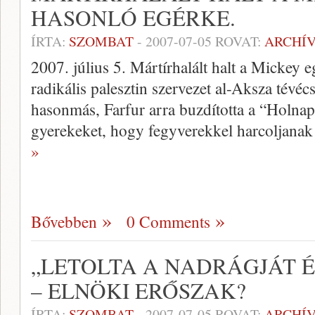
HASONLÓ EGÉRKE.
ÍRTA:
SZOMBAT
-
2007-07-05
ROVAT:
ARCHÍ
2007. július 5. Mártírhalált halt a Mickey
radikális palesztin szervezet al-Aksza tévéc
hasonmás, Farfur arra buzdította a “Holnap
gyerekeket, hogy fegyverekkel harcoljanak 
»
Bővebben
0 Comments
„LETOLTA A NADRÁGJÁT É
– ELNÖKI ERŐSZAK?
ÍRTA:
SZOMBAT
-
2007-07-05
ROVAT:
ARCHÍ