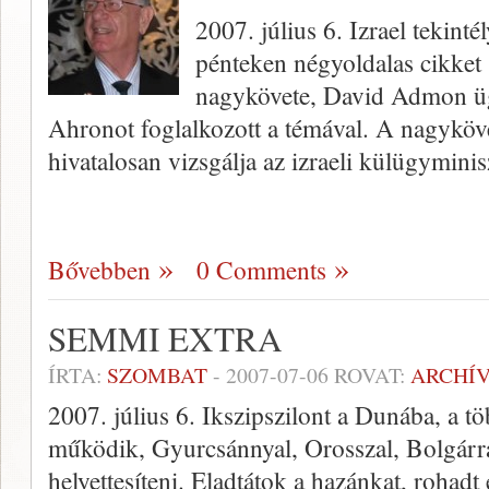
2007. július 6. Izrael tekint
pénteken négyoldalas cikket 
nagykövete, David Admon üg
Ahronot foglalkozott a témával. A nagyköve
hivatalosan vizsgálja az izraeli külügymini
Bővebben
0 Comments
SEMMI EXTRA
ÍRTA:
SZOMBAT
-
2007-07-06
ROVAT:
ARCHÍ
2007. július 6. Ikszipszilont a Dunába, a t
működik, Gyurcsánnyal, Orosszal, Bolgárral,
helyettesíteni. Eladtátok a hazánkat, rohadt