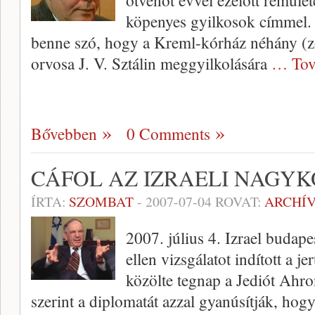
ötvenöt évvel ezelőtt rémület
köpenyes gyilkosok címme
benne szó, hogy a Kreml-kórház néhány (
orvosa J. V. Sztálin meggyilkolására
… Tov
Bővebben
0 Comments
CÁFOL AZ IZRAELI NAGY
ÍRTA:
SZOMBAT
-
2007-07-04
ROVAT:
ARCHÍ
2007. július 4. Izrael buda
ellen vizsgálatot indított a 
közölte tegnap a Jediót Ahron
szerint a diplomatát azzal gyanúsítják, hog