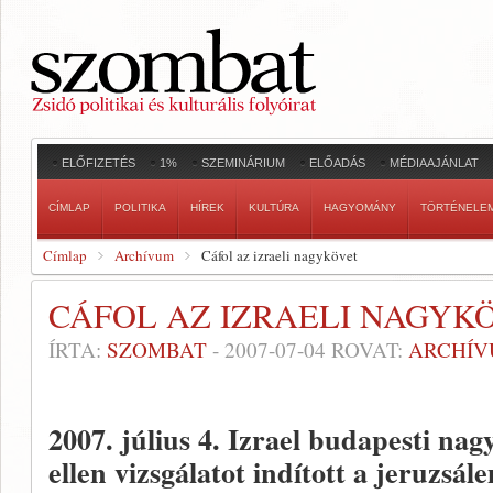
ELŐFIZETÉS
1%
SZEMINÁRIUM
ELŐADÁS
MÉDIAAJÁNLAT
CÍMLAP
POLITIKA
HÍREK
KULTÚRA
HAGYOMÁNY
TÖRTÉNELE
Címlap
Archívum
Cáfol az izraeli nagykövet
CÁFOL AZ IZRAELI NAGYK
ÍRTA:
SZOMBAT
-
2007-07-04
ROVAT:
ARCHÍ
2007. július 4.
Izrael budapesti na
ellen vizsgálatot indított a jeruzsá