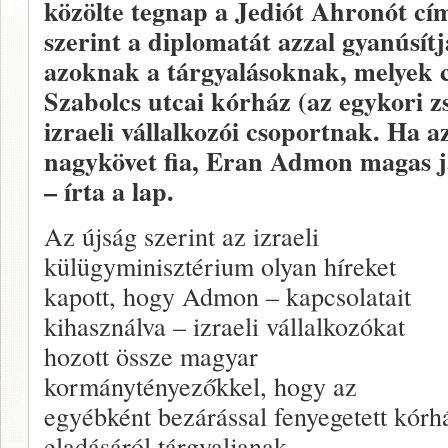
közölte tegnap a Jediót Ahronót című
szerint a diplomatát azzal gyanúsítj
azoknak a tárgyalásoknak, melyek c
Szabolcs ­utcai kórház (az egykori 
izraeli vállalkozói csoportnak. Ha az
nagykövet fia, Eran Admon magas j
– írta a lap.
Az újság szerint az izraeli
külügyminisztérium olyan híreket
kapott, hogy Admon – kapcsolatait
kihasználva – izraeli vállalkozókat
hozott össze magyar
kormánytényezőkkel, hogy az
egyébként bezárással fenyegetett kórh
eladásáról tárgyaljanak.