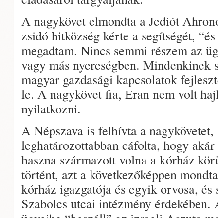
A nagykövet elmondta a Jediót Ahronó
zsidó hitközség kérte a segítségét, “
megadtam. Nincs semmi részem az ügyl
vagy más nyereségben. Mindenkinek seg
magyar gazdasági kapcsolatok fejleszt
le. A nagykövet fia, Eran nem volt ha
nyilatkozni.
A Népszava is felhívta a nagykövetet, a
leghatározottabban cáfolta, hogy akár 
haszna származott volna a kórház kör
történt, azt a következőképpen mondta
kórház igazgatója és egyik orvosa, és s
Szabolcs utcai intézmény érdekében. 
ügyeibe “beszáll” az izraeli Aszuta m