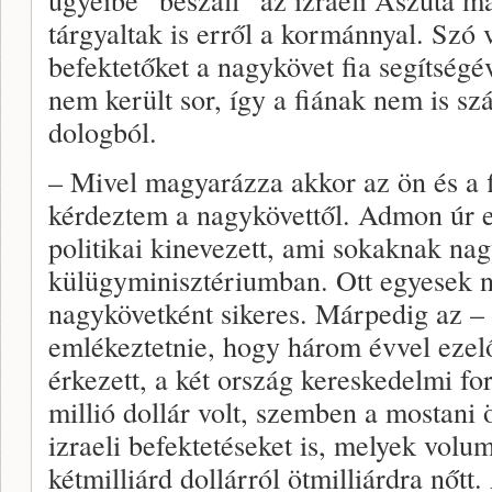
tárgyaltak is erről a kormánnyal. Szó 
befektetőket a nagykövet fia segítségé
nem került sor, így a fiának nem is s
dologból.
– Mivel magyarázza akkor az ön és a f
kérdeztem a nagykövettől. Admon úr em
politikai kinevezett, ami sokaknak nag
külügyminisz­tériumban. Ott egyesek n
nagykövetként sikeres. Márpedig az – 
emlékeztetnie, hogy három évvel ezel
érkezett, a két ország kereskedelmi f
millió dollár volt, szemben a mostani 
izraeli befektetéseket is, melyek volu
kétmilliárd dollárról ötmilliárdra nőtt