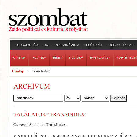
ELŐFIZETÉS
1%
SZEMINÁRIUM
ELŐADÁS
MÉDIAAJÁNLAT
CÍMLAP
POLITIKA
HÍREK
KULTÚRA
HAGYOMÁNY
TÖRTÉNELE
Címlap
TransIndex
ARCHÍVUM
Szerző:
TALÁLATOK ‘TRANSINDEX’
8
TransIndex
Összesen
találat :
.