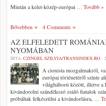
Miután a kelet-közép-európai
… Tovább »
Bővebben
4 Comments
AZ ELFELEDETT ROMÁNIA
NYOMÁBAN
ÍRTA:
CZINGEL SZILVIA/TRANSINDEX.RO
-
A cionista mozgalmakról, va
európai történetéről szinte a
világháború között, illetve a
kivándorolni szándékozó zsidó fiatalok szá
próbáltak felkészülni a kivándorlásra,
… To