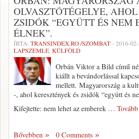
ORBÁN: MAGYARORSZÁG 
OLVASZTÓTÉGELYE, AHOL
ZSIDÓK “EGYÜTT ÉS NEM
ÉLNEK”.
ÍRTA:
TRANSINDEX.RO /SZOMBAT
-
2016-02
LAPSZEMLE
,
KÜLFÖLD
Orbán Viktor a Bild című ném
kiállt a bevándorlással kapcs
mellett. Magyarország a kult
-, ahol keresztények és zsidók “együtt és 
Kifejtette: nem lehet az emberek
… Tovább
Bővebben
0 Comments