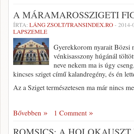
A MÁRAMAROSSZIGETI FI
ÍRTA:
LÁNG ZSOLT/TRANSINDEX.RO
-
2014-
LAPSZEMLE
Gyerekkorom nyarait Bözsi 
vénkisasszony húgánál töltö
neve nekem ma is úgy cseng, 
kincses sziget című kalandregény, és én let
Az a Sziget természetesen ma már nincs m
Bővebben
1 Comment
ROMSICS: A HOLOKAUSZT 