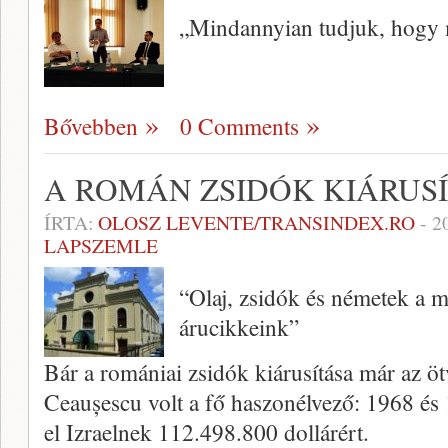
„Mindannyian tudjuk, hogy m
Bővebben
0 Comments
A ROMÁN ZSIDÓK KIÁRUS
ÍRTA:
OLOSZ LEVENTE/TRANSINDEX.RO
-
2
LAPSZEMLE
“Olaj, zsidók és németek a m
árucikkeink”
Bár a romániai zsidók kiárusítása már az ö
Ceaușescu volt a fő haszonélvező: 1968 és 
el Izraelnek 112.498.800 dollárért.