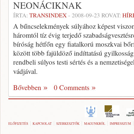
NEONÁCIKNAK
ÍRTA:
TRANSINDEX
-
2008-09-23
ROVAT:
HÍR
A bűncselekmények súlyához képest viszon
háromtól tíz évig terjedő szabadságvesztésre
bíróság hétfőn egy fiatalkorú moszkvai bőr
között több fajüldöző indíttatású gyilkosság
rendbeli súlyos testi sértés és a nemzetisége
vádjával.
Bővebben
0 Comments
ELŐFIZETÉS
KAPCSOLAT
SZERKESZTŐK
MAGUNKRÓL
IMPRESSZUM