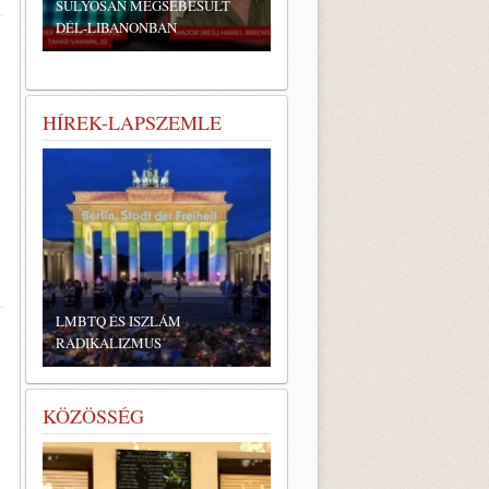
SÚLYOSAN MEGSEBESÜLT
DÉL-LIBANONBAN
HÍREK-LAPSZEMLE
LMBTQ ÉS ISZLÁM
RADIKALIZMUS
KÖZÖSSÉG