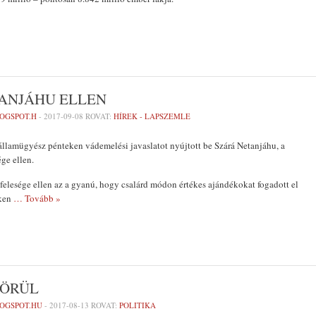
ANJÁHU ELLEN
OGSPOT.H
-
2017-09-08
ROVAT:
HÍREK - LAPSZEMLE
llamügyész pénteken vádemelési javaslatot nyújtott be Szárá Netanjáhu, a
ge ellen.
elesége ellen az a gyanú, hogy csalárd módon értékes ajándékokat fogadott el
eken
… Tovább »
KÖRÜL
LOGSPOT.HU
-
2017-08-13
ROVAT:
POLITIKA