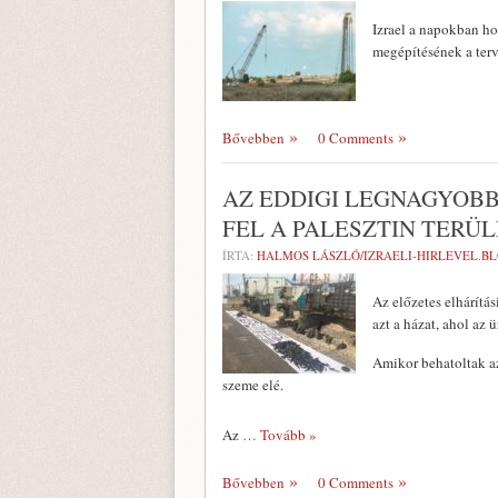
Izrael a napokban ho
megépítésének a terv
Bővebben
0 Comments
AZ EDDIGI LEGNAGYOB
FEL A PALESZTIN TERÜ
ÍRTA:
HALMOS LÁSZLÓ/IZRAELI-HIRLEVEL.B
Az előzetes elhárítá
azt a házat, ahol az
Amikor behatoltak az
szeme elé.
Az
… Tovább »
Bővebben
0 Comments