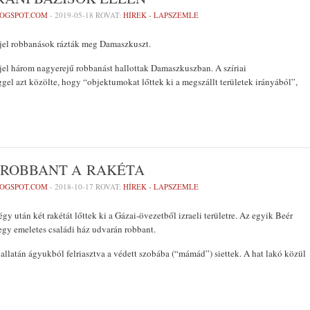
LOGSPOT.COM
-
2019-05-18
ROVAT:
HÍREK - LAPSZEMLE
jjel robbanások rázták meg Damaszkuszt.
jel három nagyerejű robbanást hallottak Damaszkuszban. A szíriai
gel azt közölte, hogy “objektumokat lőttek ki a megszállt területek irányából”,
 ROBBANT A RAKÉTA
LOGSPOT.COM
-
2018-10-17
ROVAT:
HÍREK - LAPSZEMLE
égy után két rakétát lőttek ki a Gázai-övezetből izraeli területre. Az egyik Beér
egy emeletes családi ház udvarán robbant.
hallatán ágyukból felriasztva a védett szobába (“mámád”) siettek. A hat lakó közül