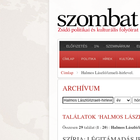
ELŐFIZETÉS
1%
SZEMINÁRIUM
E
CÍMLAP
POLITIKA
HÍREK
KULTÚRA
Címlap
Halmos László/izraeli-hirlevel.
ARCHÍVUM
Szerző:
TALÁLATOK ‘HALMOS LÁSZL
29
1
20
Halmos László/iz
Összesen
találat (
-
) :
SZÍRIA: LÉGITÁMADÁS I