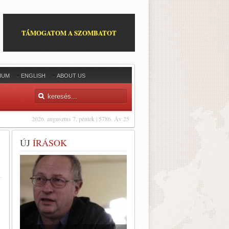
TÁMOGATOM A SZOMBATOT
IUM
ENGLISH
ABOUT US
2026. augusztus 7, péntek | 5786. Áv 25
ÚJ
ÍRÁSOK