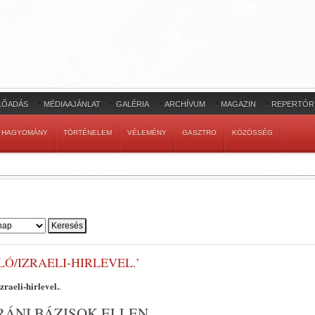
LŐADÁS
MÉDIAAJÁNLAT
GALÉRIA
ARCHÍVUM
MAGAZIN
REPERTÓR
HAGYOMÁNY
TÖRTÉNELEM
VÉLEMÉNY
GASZTRO
KÖZÖSSÉG
Ó/IZRAELI-HIRLEVEL.’
raeli-hirlevel.
.
RÁNI BÁZISOK ELLEN