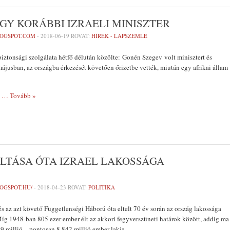
Y KORÁBBI IZRAELI MINISZTER
LOGSPOT.COM
-
2018-06-19
ROVAT:
HÍREK - LAPSZEMLE
lbiztonsági szolgálata hétfő délután közölte: Gonén Szegev volt minisztert és
ájusban, az országba érkezését követően őrizetbe vették, miután egy afrikai állam
n
… Tovább »
LTÁSA ÓTA IZRAEL LAKOSSÁGA
OGSPOT.HU/
-
2018-04-23
ROVAT:
POLITIKA
és az azt követő Függetlenségi Háború óta eltelt 70 év során az ország lakossága
íg 1948-ban 805 ezer ember élt az akkori fegyverszüneti határok között, addig ma
l 9 millió – pontosan 8.842 millió ember lakja.