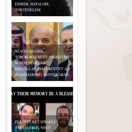
EMBER, HATALOM,
TÖRTÉNELEM
SZAÚD-ARÁBIA,
TÖRÖKORSZÁG ÉS PAKISZTÁN
KÖZÖS VÉDELMI
MEGÁLLAPODÁST KÖTÖTT AZ
IRÁNI HÁBORÚ ÁRNYÉKÁBAN
ELESETT KÉT IZRAELI
TARTALÉKOS, NÉGY