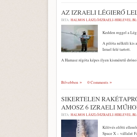
AZ IZRAELI LÉGIERŐ L
ÍRTA:
HALMOS LÁSZLÓ/IZRAELI-HIRLEVEL.BL
Kedden reggel a Légi
A pilóta nélküli kis 
Izrael felé tartott.
A Hamasz régóta képes ilyen kisméretű drónok
Bővebben
0 Comments
SIKERTELEN RAKÉTAPR
AMOSZ 6 IZRAELI MŰH
ÍRTA:
HALMOS LÁSZLÓ/IZRAELI-HIRLEVEL.B
Kilövés előtti ellen
Space X – vállalat F