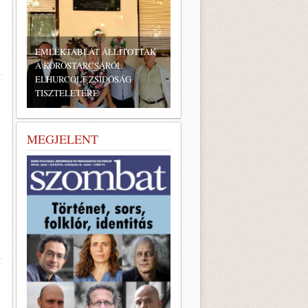
EMLÉKTÁBLÁT ÁLLÍTOTTAK
A KÖRÖSTARCSÁRÓL
ELHURCOLT ZSIDÓSÁG
TISZTELETÉRE
BONYHÁDI ZSIDÓ NAPOK
MEGJELENT