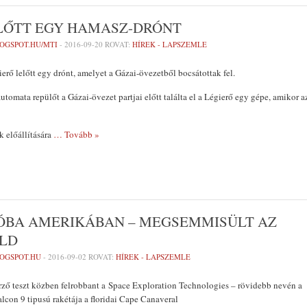
ELŐTT EGY HAMASZ-DRÓNT
OGSPOT.HU/MTI
-
2016-09-20
ROVAT:
HÍREK - LAPSZEMLE
erő lelőtt egy drónt, amelyet a Gázai-övezetből bocsátottak fel.
automata repülőt a Gázai-övezet partjai előtt találta el a Légierő egy gépe, amikor a
 előállítására
… Tovább »
ÓBA AMERIKÁBAN – MEGSEMMISÜLT AZ
OLD
LOGSPOT.HU
-
2016-09-02
ROVAT:
HÍREK - LAPSZEMLE
őrző teszt közben felrobbant a Space Exploration Technologies – rövidebb nevén a
alcon 9 tipusú rakétája a floridai Cape Canaveral