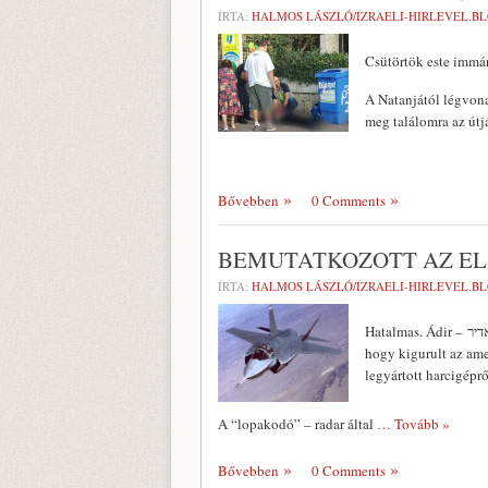
ÍRTA:
HALMOS LÁSZLÓ/IZRAELI-HIRLEVEL.B
Csütörtök este immár 
A Natanjától légvona
meg találomra az útjá
Bővebben
0 Comments
BEMUTATKOZOTT AZ ELS
ÍRTA:
HALMOS LÁSZLÓ/IZRAELI-HIRLEVEL.B
Hatalmas. Ádir – אדיר. Ez az izraeli fantázianeve az F35-ös vadászgépnek, amely, némi túlzással, éppen,
hogy kigurult az ame
legyártott harcigéprő
A “lopakodó” – radar által
… Tovább »
Bővebben
0 Comments