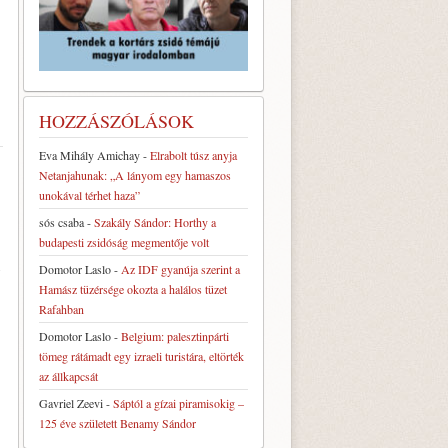
HOZZÁSZÓLÁSOK
Eva Mihály Amichay
-
Elrabolt túsz anyja
Netanjahunak: „A lányom egy hamaszos
unokával térhet haza”
sós csaba
-
Szakály Sándor: Horthy a
budapesti zsidóság megmentője volt
Domotor Laslo
-
Az IDF gyanúja szerint a
g
Hamász tüzérsége okozta a halálos tüzet
Rafahban
Domotor Laslo
-
Belgium: palesztinpárti
tömeg rátámadt egy izraeli turistára, eltörték
az állkapcsát
Gavriel Zeevi
-
Sáptól a gízai piramisokig –
125 éve született Benamy Sándor