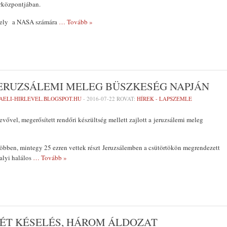
rközpontjában.
amely a NASA számára
… Tovább »
JERUZSÁLEMI MELEG BÜSZKESÉG NAPJÁN
RAELI-HIRLEVEL.BLOGSPOT.HU
-
2016-07-22
ROVAT:
HÍREK - LAPSZEMLE
vővel, megerősített rendőri készültség mellett zajlott a jeruzsálemi meleg
öbben, mintegy 25 ezren vettek részt Jeruzsálemben a csütörtökön megrendezett
alyi halálos
… Tovább »
KÉT KÉSELÉS, HÁROM ÁLDOZAT