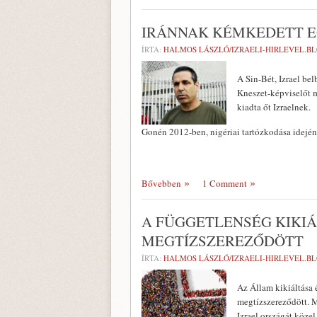
IRÁNNAK KÉMKEDETT EG
ÍRTA:
HALMOS LÁSZLÓ/IZRAELI-HIRLEVEL.B
A Sin-Bét, Izrael be
Kneszet-képviselőt m
kiadta őt Izraelnek.
Gonén 2012-ben, nigériai tartózkodása idejé
Bővebben
1 Comment
A FÜGGETLENSÉG KIKIÁ
MEGTÍZSZEREZŐDÖTT
ÍRTA:
HALMOS LÁSZLÓ/IZRAELI-HIRLEVEL.BL
Az Állam kikiáltása 
megtízszereződött. M
Izrael országát köze