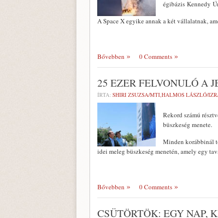
égibázis Kennedy Ű
A Space X egyike annak a két vállalatnak, 
Bővebben
0 Comments
25 EZER FELVONULÓ A 
ÍRTA:
SHIRI ZSUZSA/MTI,HALMOS LÁSZLÓ/IZ
Rekord számú résztve
büszkeség menete.
Minden korábbinál t
idei meleg büszkeség menetén, amely egy tav
Bővebben
0 Comments
CSÜTÖRTÖK: EGY NAP, 