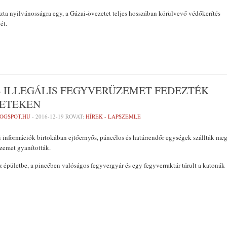
zta nyilvánosságra egy, a Gázai-övezetet teljes hosszában körülvevő védőkerítés
ét.
B ILLEGÁLIS FEGYVERÜZEMET FEDEZTÉK
LETEKEN
LOGSPOT.HU
-
2016-12-19
ROVAT:
HÍREK - LAPSZEMLE
si információk birtokában ejtőernyős, páncélos és határrendőr egységek szállták me
 üzemet gyanították.
 épületbe, a pincében valóságos fegyvergyár és egy fegyverraktár tárult a katonák