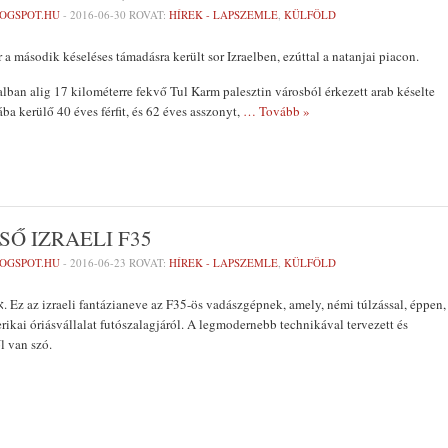
LOGSPOT.HU
-
2016-06-30
ROVAT:
HÍREK - LAPSZEMLE
,
KÜLFÖLD
a második késeléses támadásra került sor Izraelben, ezúttal a natanjai piacon.
lban alig 17 kilométerre fekvő Tul Karm palesztin városból érkezett arab késelte
ba kerülő 40 éves férfit, és 62 éves asszonyt,
… Tovább »
Ő IZRAELI F35
LOGSPOT.HU
-
2016-06-23
ROVAT:
HÍREK - LAPSZEMLE
,
KÜLFÖLD
rikai óriásvállalat futószalagjáról. A legmodernebb technikával tervezett és
l van szó.