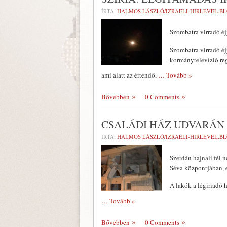
ÍRTA:
HALMOS LÁSZLÓ/IZRAELI-HIRLEVEL.B
Szombatra virradó é
Szombatra virradó éj
kormánytelevízió reg
ami alatt az értendő,
… Tovább »
Bővebben
0 Comments
CSALÁDI HÁZ UDVARÁN
ÍRTA:
HALMOS LÁSZLÓ/IZRAELI-HIRLEVEL.B
Szerdán hajnali fél n
Séva központjában, 
A lakók a légiriadó 
… Tovább »
Bővebben
0 Comments