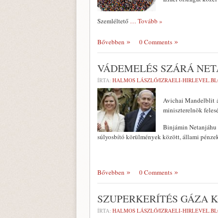
Szemléltető
… Tovább »
Bővebben
0 Comments
VÁDEMELÉS SZÁRÁ NET
ÍRTA:
HALMOS LÁSZLÓ/IZRAELI-HIRLEVEL.BL
Avichai Mandelblit á
miniszterelnök felesé
Binjámin Netanjáhu f
súlyosbító körülmények között, állami pénz
Bővebben
0 Comments
SZUPERKERÍTÉS GÁZA 
ÍRTA:
HALMOS LÁSZLÓ/IZRAELI-HIRLEVEL.B