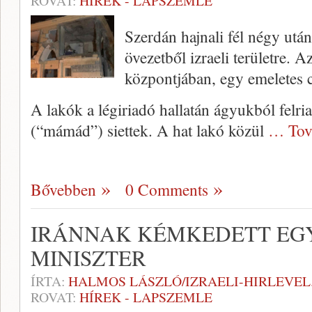
ROVAT:
HÍREK - LAPSZEMLE
Szerdán hajnali fél négy után 
övezetből izraeli területre. 
központjában, egy emeletes 
A lakók a légiriadó hallatán ágyukból felri
(“mámád”) siettek. A hat lakó közül
… Tov
Bővebben
0 Comments
IRÁNNAK KÉMKEDETT EGY
MINISZTER
ÍRTA:
HALMOS LÁSZLÓ/IZRAELI-HIRLEVE
ROVAT:
HÍREK - LAPSZEMLE