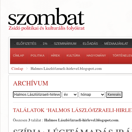
ELŐFIZETÉS
1%
SZEMINÁRIUM
ELŐADÁS
MÉDIAAJÁNLAT
CÍMLAP
POLITIKA
HÍREK
KULTÚRA
HAGYOMÁNY
TÖRTÉNELE
Címlap
Halmos László/izraeli-hirlevel.blogspot.com
ARCHÍVUM
Szerző:
TALÁLATOK ‘HALMOS LÁSZLÓ/IZRAELI-HIRL
3
Halmos László/izraeli-hirlevel.blogspot.com
Összesen
találat :
.