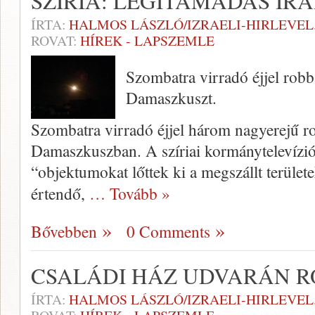
SZÍRIA: LÉGITÁMADÁS IRÁ
ÍRTA:
HALMOS LÁSZLÓ/IZRAELI-HIRLEVE
ROVAT:
HÍREK - LAPSZEMLE
Szombatra virradó éjjel rob
Damaszkuszt.
Szombatra virradó éjjel három nagyerejű ro
Damaszkuszban. A szíriai kormánytelevízió 
“objektumokat lőttek ki a megszállt területe
értendő,
… Tovább »
Bővebben
0 Comments
CSALÁDI HÁZ UDVARÁN R
ÍRTA:
HALMOS LÁSZLÓ/IZRAELI-HIRLEVE