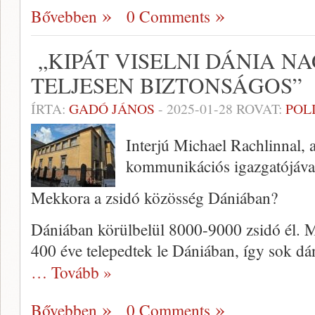
Bővebben
0 Comments
„KIPÁT VISELNI DÁNIA N
TELJESEN BIZTONSÁGOS”
ÍRTA:
GADÓ JÁNOS
-
2025-01-28
ROVAT:
POL
Interjú Michael Rachlinnal, 
kommunikációs igazgatójáva
Mekkora a zsidó közösség Dániában?
Dániában körülbelül 8000-9000 zsidó él. M
400 éve telepedtek le Dániában, így sok dá
… Tovább »
Bővebben
0 Comments