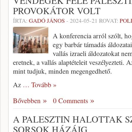
VENDÉGEK FELE PALESZTI
PROVOKÁTOR VOLT
ÍRTA:
GADÓ JÁNOS
-
2024-05-21
ROVAT:
POL
A konferencia arról szólt, ho
egy barbár támadás áldozatai
vallás izraeli áldozatokat ne
eretnek, a vallás alaptételeit veszélyezteti.
mint tudjuk, minden megengedhető.
Az
… Tovább »
Bővebben
0 Comments
A PALESZTIN HALOTTAK 
SORSOK HÁZÁIG