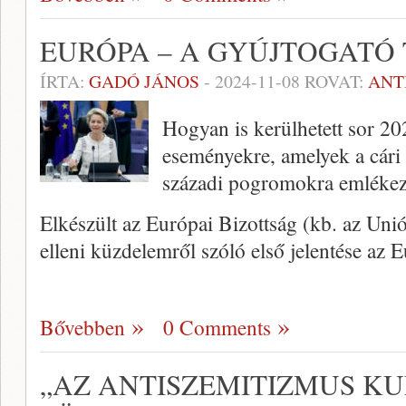
EURÓPA – A GYÚJTOGATÓ
ÍRTA:
GADÓ JÁNOS
-
2024-11-08
ROVAT:
ANT
Hogyan is kerülhetett sor 
eseményekre, amelyek a cári 
századi pogromokra emlékez
Elkészült az Európai Bizottság (kb. az Un
elleni küzdelemről szóló első jelentése az
Bővebben
0 Comments
„AZ ANTISZEMITIZMUS KU