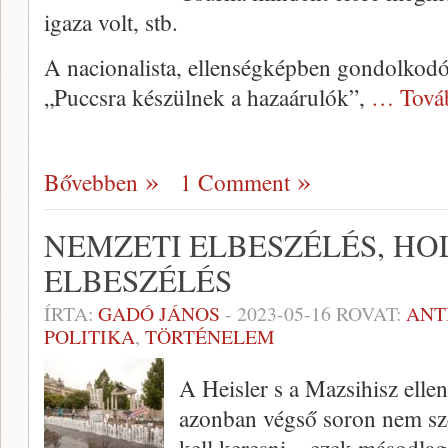
igaza volt, stb.
A nacionalista, ellenségképben gondolkodó 
„Puccsra készülnek a hazaárulók”,
… Tová
Bővebben
1 Comment
NEMZETI ELBESZÉLÉS, H
ELBESZÉLÉS
ÍRTA:
GADÓ JÁNOS
-
2023-05-16
ROVAT:
ANT
POLITIKA
,
TÖRTÉNELEM
A Heisler s a Mazsihisz ellen
azonban végső soron nem sze