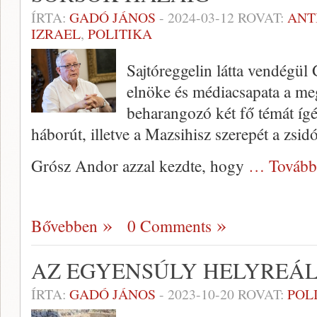
ÍRTA:
GADÓ JÁNOS
-
2024-03-12
ROVAT:
ANT
IZRAEL
,
POLITIKA
Sajtóreggelin látta vendégül
elnöke és médiacsapata a meg
beharangozó két fő témát ígért
háborút, illetve a Mazsihisz szerepét a zsi
Grósz Andor azzal kezdte, hogy
… Tovább
Bővebben
0 Comments
AZ EGYENSÚLY HELYREÁL
ÍRTA:
GADÓ JÁNOS
-
2023-10-20
ROVAT:
POL