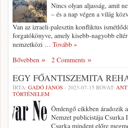
Nincs olyan aljasság, amit ne
– és a nap végen a világ köz
Van az izraeli-palesztin konfliktus ismétlőd
forgatókönyve, amely kisebb-nagyobb eltér
nemzetközi
… Tovább »
Bővebben
2 Comments
EGY FŐANTISZEMITA REH
ÍRTA:
GADÓ JÁNOS
-
2023-07-15
ROVAT:
ANT
TÖRTÉNELEM
Ömlengő cikkben áradozik 
Nemzet publicistája Csurka I
Csurka mindent előre megm