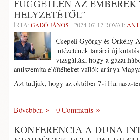
FÜGGETLEN AZ EMBEREK
HELYZETÉTŐL”
ÍRTA:
GADÓ JÁNOS
-
2024-07-12
ROVAT:
ANT
Csepeli György és Örkény An
intézetének tanárai új kutatá
vizsgálták, hogy a gázai há
antiszemita előítélteket vallók aránya Mag
Azt tudjuk, hogy az október 7-i Hamasz-t
Bővebben
0 Comments
KONFERENCIA A DUNA INT