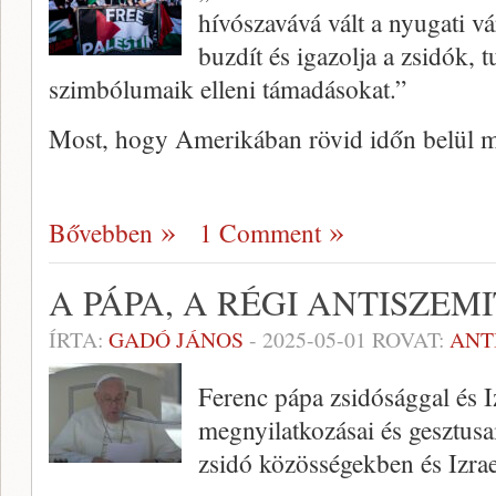
hívószavává vált a nyugati v
buzdít és igazolja a zsidók, t
szimbólumaik elleni támadásokat.”
Most, hogy Amerikában rövid időn belül 
Bővebben
1 Comment
A PÁPA, A RÉGI ANTISZEMI
ÍRTA:
GADÓ JÁNOS
-
2025-05-01
ROVAT:
ANT
Ferenc pápa zsidósággal és I
megnyilatkozásai és gesztusai
zsidó közösségekben és Izra