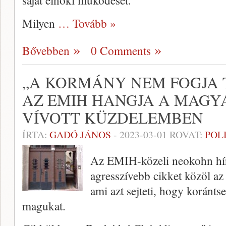
saját elnöki működését.
Milyen
… Tovább »
Bővebben
0 Comments
„A KORMÁNY NEM FOGJA 
AZ EMIH HANGJA A MAGY
VÍVOTT KÜZDELEMBEN
ÍRTA:
GADÓ JÁNOS
-
2023-03-01
ROVAT:
POL
Az EMIH-közeli neokohn hírp
agresszívebb cikket közöl az 
ami azt sejteti, hogy koránt
magukat.