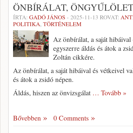
ÖNBÍRÁLAT, ÖNGYŰLÖLE
ÍRTA:
GADÓ JÁNOS
-
2025-11-13
ROVAT:
ANT
POLITIKA
,
TÖRTÉNELEM
Az önbírálat, a saját hibáiva
egyszerre áldás és átok a zs
Zoltán cikkére.
Az önbírálat, a saját hibáival és vétkeivel 
és átok a zsidó népen.
Áldás, hiszen az önvizsgálat
… Tovább »
Bővebben
0 Comments