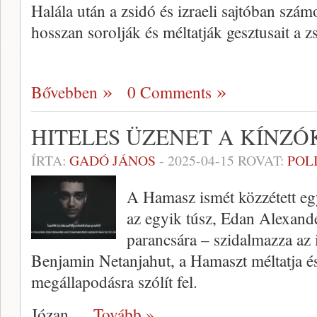
Halála után a zsidó és izraeli sajtóban szám
hosszan sorolják és méltatják gesztusait a 
Bővebben
0 Comments
HITELES ÜZENET A KÍNZ
ÍRTA:
GADÓ JÁNOS
-
2025-04-15
ROVAT:
POL
A Hamasz ismét közzétett e
az egyik túsz, Edan Alexand
parancsára – szidalmazza az 
Benjamin Netanjahut, a Hamaszt méltatja és 
megállapodásra szólít fel.
Józan
… Tovább »