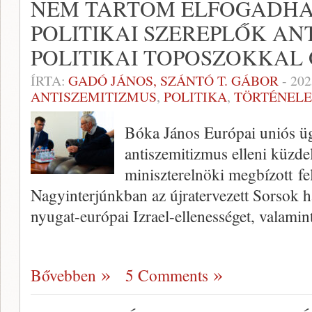
NEM TARTOM ELFOGADHA
POLITIKAI SZEREPLŐK AN
POLITIKAI TOPOSZOKKAL
ÍRTA:
GADÓ JÁNOS, SZÁNTÓ T. GÁBOR
-
202
ANTISZEMITIZMUS
,
POLITIKA
,
TÖRTÉNEL
Bóka János Európai uniós ügy
antiszemitizmus elleni küzde
miniszterelnöki megbízott fela
Nagyinterjúnkban az újratervezett Sorsok há
nyugat-európai Izrael-ellenességet, valamin
Bővebben
5 Comments