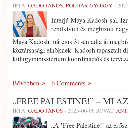
ÍRTA:
GADÓ JÁNOS, POLGÁR GYÖRGY
-
202
Interjú Maya Kadosh-sal, Iz
rendkívüli és megbízott nagy
Maya Kadosh március 31-én adta át megbíz
köztársasági elnöknek. Kadosh tapasztalt di
külügyminisztérium koordinációs és tervez
Bővebben
6 Comments
„FREE PALESTINE!” – MI A
ÍRTA:
GADÓ JÁNOS
-
2025-06-06
ROVAT:
ANT
„A ’Free Palestine!’ az erős