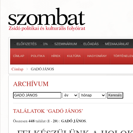
ELŐFIZETÉS
1%
SZEMINÁRIUM
ELŐADÁS
MÉDIAAJÁNLAT
CÍMLAP
POLITIKA
HÍREK
KULTÚRA
HAGYOMÁNY
TÖRTÉNELE
Címlap
GADÓ JÁNOS
ARCHÍVUM
Szerző:
TALÁLATOK ‘GADÓ JÁNOS’
448
1
20
GADÓ JÁNOS
Összesen
találat (
-
) :
.