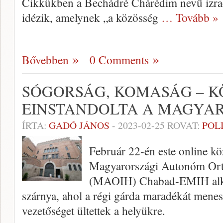
Cikkükben a Bechádré Chárédim nevű izrael
idézik, amelynek „a közösség
… Tovább »
Bővebben
0 Comments
SÓGORSÁG, KOMASÁG – K
EINSTANDOLTA A MAGYA
ÍRTA:
GADÓ JÁNOS
-
2023-02-25
ROVAT:
POL
Február 22-én este online köz
Magyarországi Autonóm Orth
(MAOIH) Chabad-EMIH alkal
szárnya, ahol a régi gárda maradékát menes
vezetőséget ültettek a helyükre.