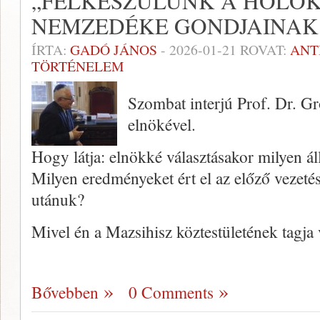
„FELKÉSZÜLÜNK A HOLO
NEMZEDÉKE GONDJAINAK 
ÍRTA:
GADÓ JÁNOS
-
2026-01-21
ROVAT:
ANT
TÖRTÉNELEM
Szombat interjú Prof. Dr. G
elnökével.
Hogy látja: elnökké választásakor milyen ál
Milyen eredményeket ért el az előző vezeté
utánuk?
Mivel én a Mazsihisz köztestületének tagj
Bővebben
0 Comments