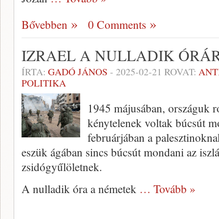
Bővebben
0 Comments
IZRAEL A NULLADIK ÓRÁ
ÍRTA:
GADÓ JÁNOS
-
2025-02-21
ROVAT:
ANT
POLITIKA
1945 májusában, országuk ro
kénytelenek voltak búcsút 
februárjában a palesztinokna
eszük ágában sincs búcsút mondani az isz
zsidógyűlöletnek.
A nulladik óra a németek
… Tovább »