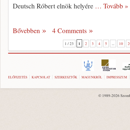
Deutsch Róbert elnök helyére
… Tovább »
Bővebben
4 Comments
1
1 / 23
2
3
4
5
...
10
2
ELŐFIZETÉS
KAPCSOLAT
SZERKESZTŐK
MAGUNKRÓL
IMPRESSZUM
© 1989-2026 Szombat