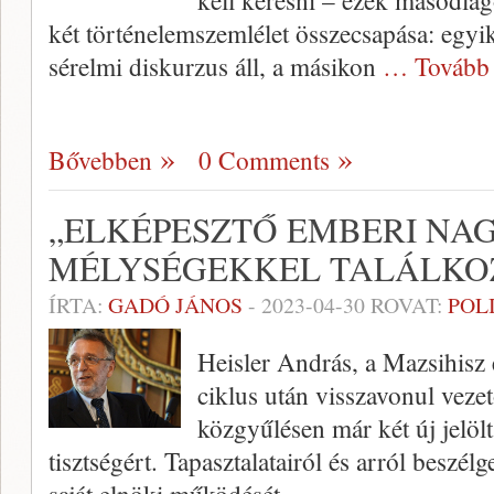
kell keresni – ezek másodla
két történelemszemlélet összecsapása: egyi
sérelmi diskurzus áll, a másikon
… Tovább
Bővebben
0 Comments
„ELKÉPESZTŐ EMBERI NA
MÉLYSÉGEKKEL TALÁLKO
ÍRTA:
GADÓ JÁNOS
-
2023-04-30
ROVAT:
POL
Heisler András, a Mazsihisz e
ciklus után visszavonul veze
közgyűlésen már két új jelölt
tisztségért. Tapasztalatairól és arról beszél