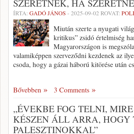
SZERETNÉK, HA SZERETN
ÍRTA:
GADÓ JÁNOS
-
2025-09-02
ROVAT:
POL
Miután szerte a nyugati vilá
kritikus” zsidó értelmiség ha
Magyarországon is megszóla
valamiképpen szerveződni kezdenek az ilye
csoda, hogy a gázai háború kitörése után
Bővebben
3 Comments
„ÉVEKBE FOG TELNI, MIRE
KÉSZEN ÁLL ARRA, HOGY
PALESZTINOKKAL”