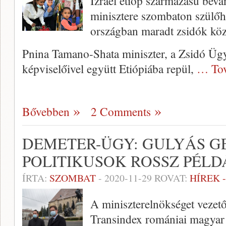
Izrael etióp származású bevá
minisztere szombaton szülőha
országban maradt zsidók közü
Pnina Tamano-Shata miniszter, a Zsidó Ü
képviselőivel együtt Etiópiába repül,
… Tov
Bővebben
2 Comments
DEMETER-ÜGY: GULYÁS GE
POLITIKUSOK ROSSZ PÉLD
ÍRTA:
SZOMBAT
-
2020-11-29
ROVAT:
HÍREK 
A miniszterelnökséget vezető
Transindex romániai magyar 