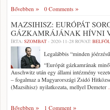
Bővebben
0 Comments
MAZSIHISZ: EURÓPÁT SOR
GÁZKAMRÁJÁNAK HÍVNI 
ÍRTA:
SZOMBAT
-
2020-11-28
ROVAT:
BELFÖ
Legalábbis “minden jóérzés
“Európát gázkamrának minősít
Auschwitz után egy állami intézmény vezet
– fogalmaz a Magyarországi Zsidó Hitközs
(Mazsihisz) nyilatkozata, mellyel Demeter
Bővebben
1 Comment