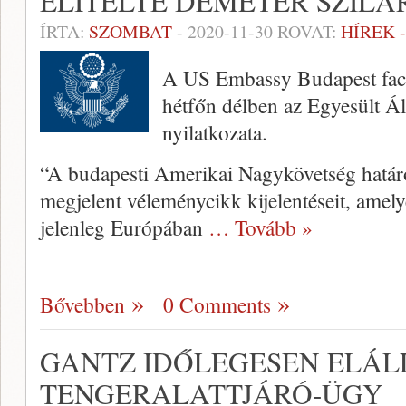
ELÍTÉLTE DEMETER SZILÁ
ÍRTA:
SZOMBAT
-
2020-11-30
ROVAT:
HÍREK 
A US Embassy Budapest face
hétfőn délben az Egyesült 
nyilatkozata.
“A budapesti Amerikai Nagykövetség határoz
megjelent véleménycikk kijelentéseit, amely
jelenleg Európában
… Tovább »
Bővebben
0 Comments
GANTZ IDŐLEGESEN ELÁL
TENGERALATTJÁRÓ-ÜGY