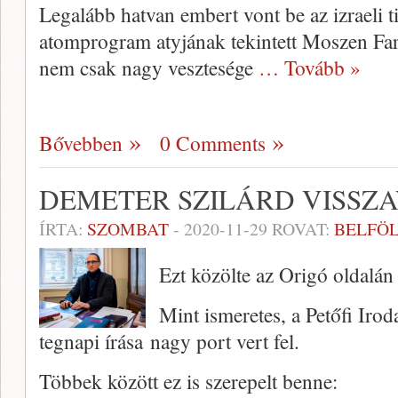
Legalább hatvan embert vont be az izraeli ti
atomprogram atyjának tekintett Moszen Far
nem csak nagy vesztesége
… Tovább »
Bővebben
0 Comments
DEMETER SZILÁRD VISSZ
ÍRTA:
SZOMBAT
-
2020-11-29
ROVAT:
BELFÖ
Ezt közölte az Origó oldalán
Mint ismeretes, a Petőfi Ir
tegnapi írása nagy port vert fel.
Többek között ez is szerepelt benne: