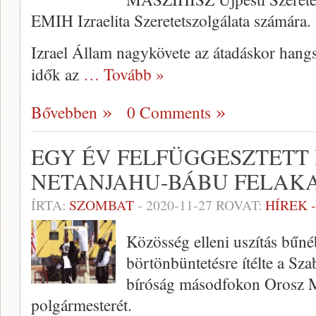
EMIH Izraelita Szeretetszolgálata számára.
Izrael Állam nagykövete az átadáskor hang
idők az
… Tovább »
Bővebben
0 Comments
EGY ÉV FELFÜGGESZTETT
NETANJAHU-BÁBU FELAK
ÍRTA:
SZOMBAT
-
2020-11-27
ROVAT:
HÍREK 
Közösség elleni uszítás bűné
börtönbüntetésre ítélte a S
bíróság másodfokon Orosz M
polgármesterét.