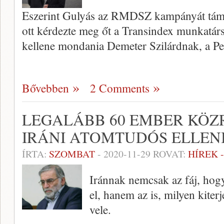
Eszerint Gulyás az RMDSZ kampányát támog
ott kérdezte meg őt a Transindex munkatár
kellene mondania Demeter Szilárdnak, a Pe
Bővebben
2 Comments
LEGALÁBB 60 EMBER KÖ
IRÁNI ATOMTUDÓS ELLEN
ÍRTA:
SZOMBAT
-
2020-11-29
ROVAT:
HÍREK 
Iránnak nemcsak az fáj, hogy
el, hanem az is, milyen kiterj
vele.