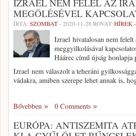
IZRAEL NEM FELEL AZ IR
MEGÖLÉSÉVEL KAPCSOLA
ÍRTA:
SZOMBAT
-
2020-11-28
ROVAT:
HÍREK 
Izrael hivatalosan nem felel
meggyilkolásával kapcsolatos 
Háárec című újság honlapja 
Izrael nem válaszolt a teheráni gyilkosságga
vádakra, amiben szerepe lehet annak is, h
Bővebben
0 Comments
EURÓPA: ANTISZEMITA AT
KI A GYŰLÖLET-BŰNCSLE