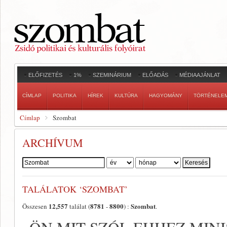
ELŐFIZETÉS
1%
SZEMINÁRIUM
ELŐADÁS
MÉDIAAJÁNLAT
CÍMLAP
POLITIKA
HÍREK
KULTÚRA
HAGYOMÁNY
TÖRTÉNELE
Címlap
Szombat
ARCHÍVUM
Szerző:
TALÁLATOK ‘SZOMBAT’
12,557
8781
8800
Szombat
Összesen
találat (
-
) :
.