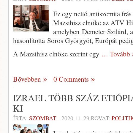
Ez egy nettó antiszemita írás
Mazsihisz elnöke az ATV Hír
amelyben Demeter Szilárd, a
hasonlította Soros Györgyöt, Európát pedi
A Mazsihisz elnöke szerint egy
… Tovább 
Bővebben
0 Comments
IZRAEL TÖBB SZÁZ ETIÓPI
KI
ÍRTA:
SZOMBAT
-
2020-11-29
ROVAT:
POLITI