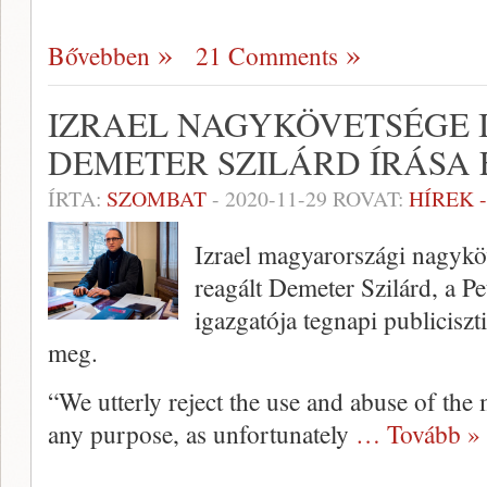
Bővebben
21 Comments
IZRAEL NAGYKÖVETSÉGE I
DEMETER SZILÁRD ÍRÁSA
ÍRTA:
SZOMBAT
-
2020-11-29
ROVAT:
HÍREK 
Izrael magyarországi nagykö
reagált Demeter Szilárd, a 
igazgatója tegnapi publiciszt
meg.
“We utterly reject the use and abuse of th
any purpose, as unfortunately
… Tovább »