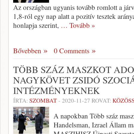
Az országban ugyanis tovább romlott a járv
1,8-ról egy nap alatt a pozitív tesztek ará
honlapja szerint,
… Tovább »
Bővebben
0 Comments
TÖBB SZÁZ MASZKOT ADOT
NAGYKÖVET ZSIDÓ SZOCIÁ
INTÉZMÉNYEKNEK
ÍRTA:
SZOMBAT
-
2020-11-27
ROVAT:
KÖZÖS
A napokban Több száz maszk
Handelsman, Izrael Állam m
MASZIHISZ Újpesti Szeretet