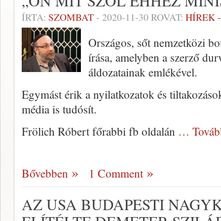
„ÖN MIT SZÓL EHHEZ MIN
ÍRTA:
SZOMBAT
-
2020-11-30
ROVAT:
HÍREK 
Országos, sőt nemzetközi bo
írása, amelyben a szerző dur
áldozatainak emlékével.
Egymást érik a nyilatkozatok és tiltakozáso
média is tudósít.
Frölich Róbert főrabbi fb oldalán
… Továb
Bővebben
1 Comment
AZ USA BUDAPESTI NAGYK