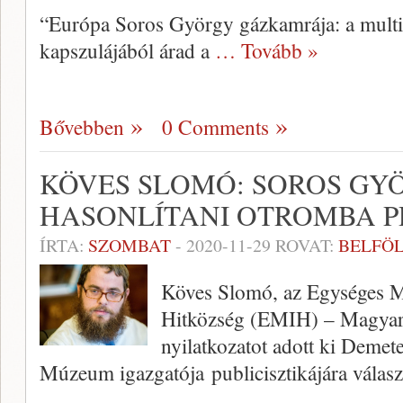
“Európa Soros György gázkamrája: a multiku
kapszulájából árad a
… Tovább »
Bővebben
0 Comments
KÖVES SLOMÓ: SOROS GY
HASONLÍTANI OTROMBA 
ÍRTA:
SZOMBAT
-
2020-11-29
ROVAT:
BELFÖ
Köves Slomó, az Egységes Ma
Hitközség (EMIH) – Magyar 
nyilatkozatot adott ki Demete
Múzeum igazgatója publicisztikájára válasz