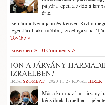
pályára lépett a zsidó államba
érte.
Benjámin Netanjahu és Reuven Rivlin megem
legendáról, akit utóbbi „Izrael igazi barátj
Tovább »
Bővebben
0 Comments
JÖN A JÁRVÁNY HARMAD
IZRAELBEN?
ÍRTA:
SZOMBAT
-
2020-11-27
ROVAT:
HÍREK 
Már a koronavírus-járvány 
készülnek Izraelben – jelente