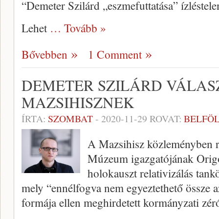
“Demeter Szilárd „eszmefuttatása” ízléstelen
Lehet
… Tovább »
Bővebben
1 Comment
DEMETER SZILÁRD VÁLAS
MAZSIHISZNEK
ÍRTA:
SZOMBAT
-
2020-11-29
ROVAT:
BELFÖ
A Mazsihisz közleményben re
Múzeum igazgatójának Origó
holokauszt relativizálás tank
mely “ennélfogva nem egyeztethető össze 
formája ellen meghirdetett kormányzati zéró