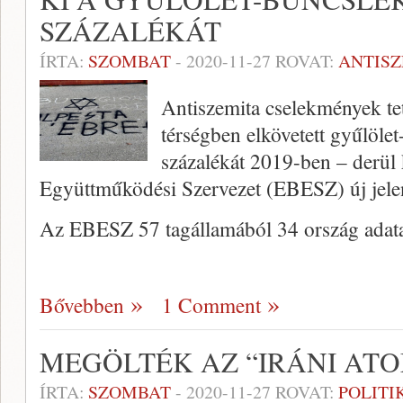
SZÁZALÉKÁT
ÍRTA:
SZOMBAT
-
2020-11-27
ROVAT:
ANTIS
Antiszemita cselekmények te
térségben elkövetett gyűlöl
százalékát 2019-ben – derül 
Együttműködési Szervezet (EBESZ) új jele
Az EBESZ 57 tagállamából 34 ország adata
Bővebben
1 Comment
MEGÖLTÉK AZ “IRÁNI AT
ÍRTA:
SZOMBAT
-
2020-11-27
ROVAT:
POLITI