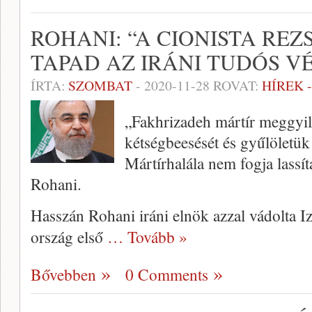
ROHANI: “A CIONISTA REZ
TAPAD AZ IRÁNI TUDÓS V
ÍRTA:
SZOMBAT
-
2020-11-28
ROVAT:
HÍREK 
„Fakhrizadeh mártír meggyil
kétségbeesését és gyűlöletü
Mártírhalála nem fogja lassít
Rohani.
Hasszán Rohani iráni elnök azzal vádolta Izr
ország első
… Tovább »
Bővebben
0 Comments