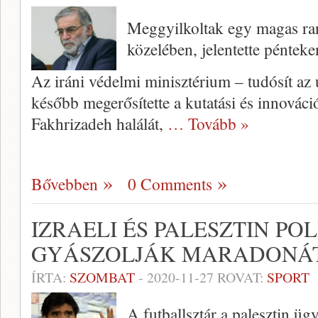
Meggyilkoltak egy magas ra
közelében, jelentette pénteke
Az iráni védelmi minisztérium – tudósít az 
később megerősítette a kutatási és innovác
Fakhrizadeh halálát,
… Tovább »
Bővebben
0 Comments
IZRAELI ÉS PALESZTIN PO
GYÁSZOLJÁK MARADONÁ
ÍRTA:
SZOMBAT
-
2020-11-27
ROVAT:
SPORT
A futballsztár a palesztin üg