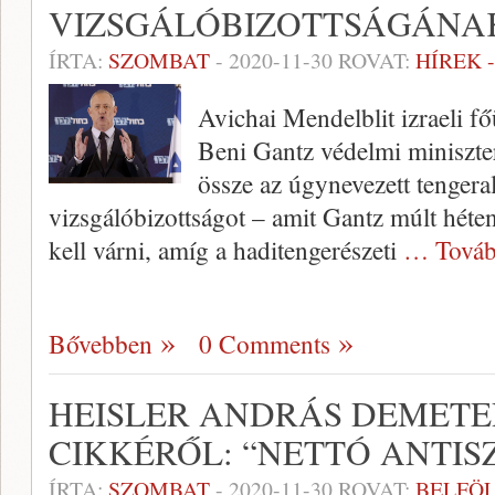
VIZSGÁLÓBIZOTTSÁGÁNA
ÍRTA:
SZOMBAT
-
2020-11-30
ROVAT:
HÍREK 
Avichai Mendelblit izraeli f
Beni Gantz védelmi miniszte
össze az úgynevezett tengera
vizsgálóbizottságot – amit Gantz múlt héte
kell várni, amíg a haditengerészeti
… Továb
Bővebben
0 Comments
HEISLER ANDRÁS DEMETE
CIKKÉRŐL: “NETTÓ ANTIS
ÍRTA:
SZOMBAT
-
2020-11-30
ROVAT:
BELFÖ