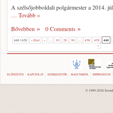
A szélsőjobboldali polgármester a 2014. jú
… Tovább »
Bővebben
0 Comments
440
440 / 628
« Első
«
...
10
20
30
...
438
439
»
ELŐFIZETÉS
KAPCSOLAT
SZERKESZTŐK
MAGUNKRÓL
IMPRESSZUM
© 1989-2026 Szombat