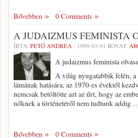
Bővebben
0 Comments
A JUDAIZMUS FEMINISTA 
ÍRTA:
PETŐ ANDREA
-
1999-03-01
ROVAT:
AR
A judaizmus feminista olvasa
A világ nyugatabbik felén, 
lámának hatására, az 1970-es évektől kezdv
nemcsak betöltötte azt az űrt, hogy az ember
nőknek a történetéről nem tud­tunk addig
…
Bővebben
0 Comments