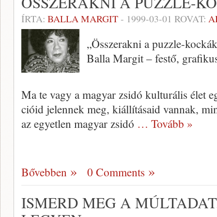
ÖSSZERAKNI A PUZZLE-K
ÍRTA:
BALLA MARGIT
-
1999-03-01
ROVAT:
A
„Összerakni a puzzle-kockák
Balla Margit – festő, grafiku
Ma te vagy a magyar zsidó kulturá­lis élet e
cióid jelennek meg, kiállításaid van­nak, mi
az egyetlen magyar zsidó
… Tovább »
Bővebben
0 Comments
ISMERD MEG A MÚLTADAT