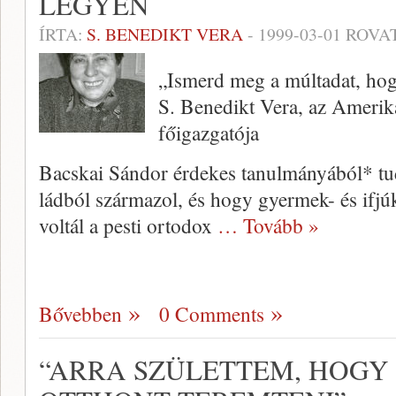
LEGYEN
ÍRTA:
S. BENEDIKT VERA
-
1999-03-01
ROVA
„Ismerd meg a múltadat, hog
S. Benedikt Vera, az Amerika
főigazgatója
Bacskai Sándor érdekes tanulmá­nyából* tu
ládból származol, és hogy gyermek- és ifj
voltál a pesti ortodox
… Tovább »
Bővebben
0 Comments
“ARRA SZÜLETTEM, HOGY