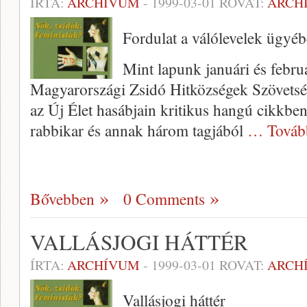
ÍRTA:
ARCHÍVUM
-
1999-03-01
ROVAT:
ARCH
Fordulat a válólevelek ügyé
Mint lapunk januári és februá
Magyarországi Zsidó Hitközségek Szövetség
az Új Élet hasáb­jain kritikus hangú cikkbe
rabbikar és annak három tagjából
… Továb
Bővebben
0 Comments
VALLÁSJOGI HÁTTÉR
ÍRTA:
ARCHÍVUM
-
1999-03-01
ROVAT:
ARCH
Vallásjogi háttér