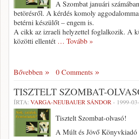
A Szombat januári számában
betörésről. A kérdés komoly ag­godalommal 
betérni készülőt – engem is.
A cikk az izraeli helyzettel foglalkozik. A 
közötti el­lentét
… Tovább »
Bővebben
0 Comments
TISZTELT SZOMBAT-OLVAS
ÍRTA:
VARGA-NEUBAUER SÁNDOR
-
1999-03
Tisztelt Szombat-olvasó!
A Múlt és Jövő Könyvkiadó te