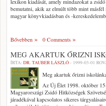
lexikon kiadását, amely mindazokat a zsidó 
bemutatni, akik az el­múlt több mint másfé
magyar könyvkiadásban és -kereskedelemb
Bővebben
0 Comments
MEG AKARTUK ŐRIZNI IS
ÍRTA:
DR. TAUBER LÁSZLÓ
-
1999-03-01
ROV
Meg akartuk őrizni iskolánk
Az Új Élet 1998. október 15
Magyarországi Zsidó Hitközségek Szövetsé
járadékával kapcsolatos sike­res tárgyalásai