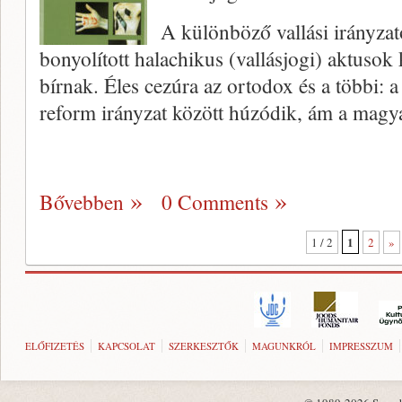
A különböző vallási irányzat
bonyolított halachikus (vallásjogi) aktusok
bírnak. Éles cezú­ra az ortodox és a többi: a
reform irányzat között húzódik, ám a magy
Bővebben
0 Comments
1
1 / 2
2
»
ELŐFIZETÉS
KAPCSOLAT
SZERKESZTŐK
MAGUNKRÓL
IMPRESSZUM