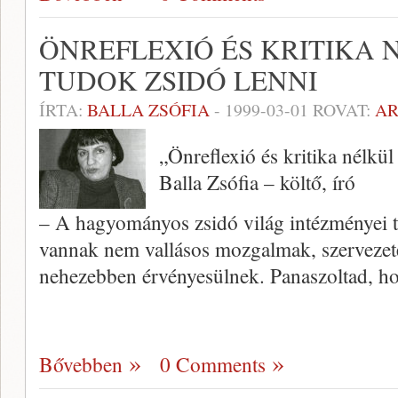
ÖNREFLEXIÓ ÉS KRITIKA
TUDOK ZSIDÓ LENNI
ÍRTA:
BALLA ZSÓFIA
-
1999-03-01
ROVAT:
A
„Önreflexió és kritika nélkü
Balla Zsófia – költő, író
– A hagyományos zsidó világ intézmé­nyei t
van­nak nem vallásos mozgalmak, szerveze­t
nehezebben érvényesülnek. Panaszoltad, 
Bővebben
0 Comments