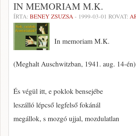
IN MEMORIAM M.K.
ÍRTA:
BENEY ZSUZSA
-
1999-03-01
ROVAT:
A
In memoriam M.K.
(Meghalt Auschwitzban, 1941. aug. 14-én)
És végül itt, e poklok bensejébe
leszálló lépcső legfelső fokánál
megállok, s mozgó ujjal, mozdulatlan