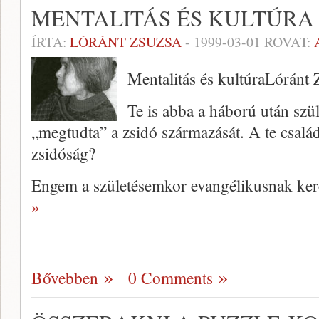
MENTALITÁS ÉS KULTÚRA
ÍRTA:
LÓRÁNT ZSUZSA
-
1999-03-01
ROVAT:
Mentalitás és kultúraLóránt 
Te is abba a háború után szül
„megtudta” a zsidó származását. A te csalá
zsidóság?
Engem a születésemkor evangéli­kusnak ker
»
Bővebben
0 Comments