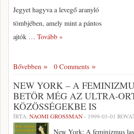
Jegyet hagyva a levegő aranyló
tömbjében, amely mint a pántos
ajtók
… Tovább »
Bővebben
0 Comments
NEW YORK – A FEMINIZM
BETÖR MÉG AZ ULTRA-O
KÖZÖSSÉGEKBE IS
ÍRTA:
NAOMI GROSSMAN
-
1999-03-01
ROVA
New York: A feminizmus lass