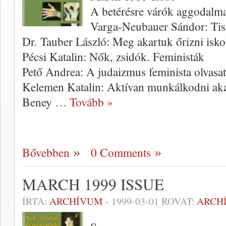
A betérésre várók aggodalm
Varga-Neubauer Sándor: Tis
Dr. Tauber László: Meg akartuk őrizni isko
Pécsi Katalin: Nők, zsidók. Feministák
Pető Andrea: A judaizmus feminista olvasa
Kelemen Katalin: Aktívan munkálkodni aka
Beney
… Tovább »
Bővebben
0 Comments
MARCH 1999 ISSUE
ÍRTA:
ARCHÍVUM
-
1999-03-01
ROVAT:
ARCH