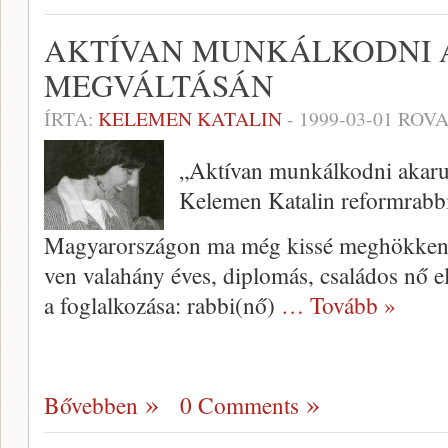
AKTÍVAN MUNKÁLKODNI 
MEGVÁLTÁSÁN
ÍRTA:
KELEMEN KATALIN
-
1999-03-01
ROVA
„Aktívan munkálkodni akaru
Kelemen Katalin reformrabb
Magyarországon ma még kissé meghökkent
ven valahány éves, dip­lomás, családos nő el
a foglal­kozása: rabbi(nő)
… Tovább »
Bővebben
0 Comments