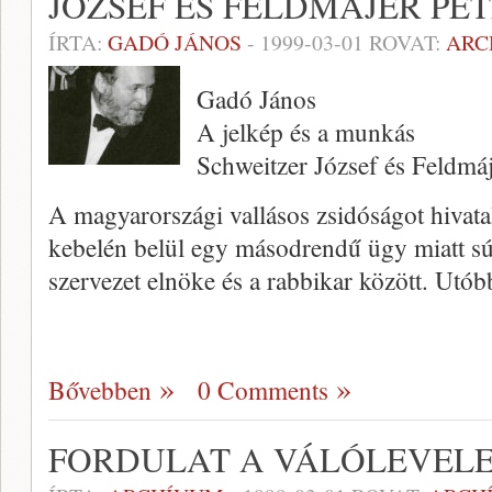
JÓZSEF ÉS FELDMÁJER PÉ
ÍRTA:
GADÓ JÁNOS
-
1999-03-01
ROVAT:
ARC
Gadó János
A jelkép és a munkás
Schweitzer József és Feldmáj
A magyarországi vallásos zsidóságot hivata
kebelén belül egy másodrendű ügy miatt súl
szervezet elnöke és a rabbikar között. Utó
Bővebben
0 Comments
FORDULAT A VÁLÓLEVEL