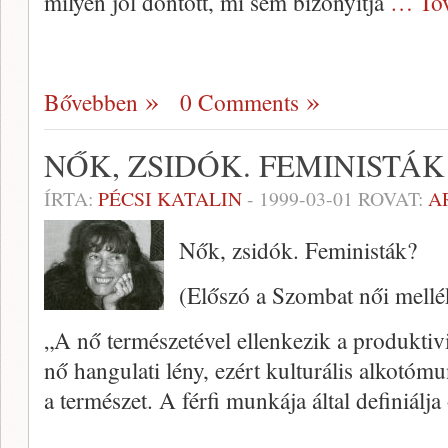
milyen jól döntött, mi sem bizonyítja
… Tov
Bővebben
0 Comments
NŐK, ZSIDÓK. FEMINISTÁK
ÍRTA:
PÉCSI KATALIN
-
1999-03-01
ROVAT:
A
Nők, zsidók. Feministák?
(Előszó a Szombat női mellé
„A nő természetével ellenkezik a pro­duktivi
nő hangulati lény, ezért kulturális al­ko
a természet. A férfi munkája által definiálj