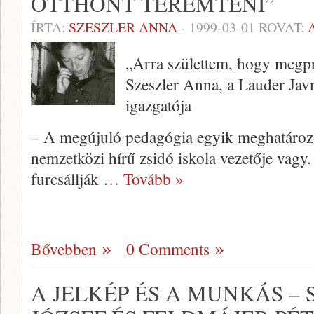
OTTHONT TEREMTENI”
ÍRTA:
SZESZLER ANNA
-
1999-03-01
ROVAT:
„Arra születtem, hogy megpr
Szeszler Anna, a Lauder Jav
igazgatója
– A megújuló pedagógia egyik megha­tároz
nemzetközi hírű zsidó iskola vezetője vagy
furcsállják
… Tovább »
Bővebben
0 Comments
A JELKÉP ÉS A MUNKÁS –