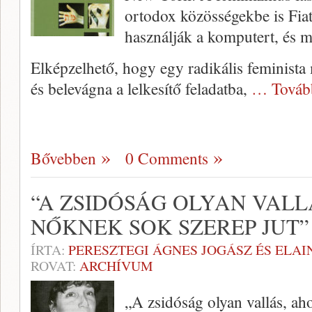
ortodox közösségekbe is Fiat
használják a komputert, és m
Elképzelhető, hogy egy radi­kális feminista m
és belevágna a lelkesítő fel­adatba,
… Továb
Bővebben
0 Comments
“A ZSIDÓSÁG OLYAN VALL
NŐKNEK SOK SZEREP JUT”
ÍRTA:
PERESZTEGI ÁGNES JOGÁSZ ÉS ELAI
ROVAT:
ARCHÍVUM
„A zsidóság olyan vallás, ah