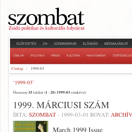
ELŐFIZETÉS
1%
SZEMINÁRIUM
ELŐADÁS
MÉDIAAJÁNLAT
CÍMLAP
POLITIKA
HÍREK
KULTÚRA
HAGYOMÁNY
TÖRTÉNELE
Címlap
1999-03
‘1999-03’
35
1
20
1999-03
Összesen
találat (
-
)
cimkével.
1999. MÁRCIUSI SZÁM
ÍRTA:
SZOMBAT
-
1999-03-01
ROVAT:
ARCHÍ
March 1999 Issue