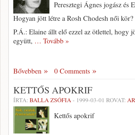
Peresztegi Ágnes jogász és E
Hogyan jött létre a Rosh Chodesh női kör? 
P.Á.: Elaine állt elő ezzel az ötlettel, hogy 
együtt,
… Tovább »
Bővebben
0 Comments
KETTŐS APOKRIF
ÍRTA:
BALLA ZSÓFIA
-
1999-03-01
ROVAT:
A
Kettős apokrif