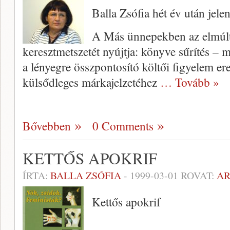
Balla Zsófia hét év után jelen
A Más ünnepekben az elmúl
keresztmetszetét nyújtja: könyve sűrítés –
a lényegre összpontosító költői figyelem 
külsődleges márkajelzetéhez
… Tovább »
Bővebben
0 Comments
KETTŐS APOKRIF
ÍRTA:
BALLA ZSÓFIA
-
1999-03-01
ROVAT:
A
Kettős apokrif