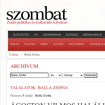
ELŐFIZETÉS
1%
SZEMINÁRIUM
ELŐADÁS
MÉDIAAJÁNLAT
CÍMLAP
POLITIKA
HÍREK
KULTÚRA
HAGYOMÁNY
TÖRTÉNELE
Címlap
Balla Zsófia
ARCHÍVUM
Szerző:
TALÁLATOK ‘BALLA ZSÓFIA’
5
Balla Zsófia
Összesen
találat :
.