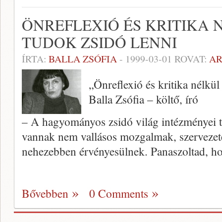
ÖNREFLEXIÓ ÉS KRITIKA
TUDOK ZSIDÓ LENNI
ÍRTA:
BALLA ZSÓFIA
-
1999-03-01
ROVAT:
A
„Önreflexió és kritika nélkü
Balla Zsófia – költő, író
– A hagyományos zsidó világ intézmé­nyei t
van­nak nem vallásos mozgalmak, szerveze­t
nehezebben érvényesülnek. Panaszoltad, 
Bővebben
0 Comments