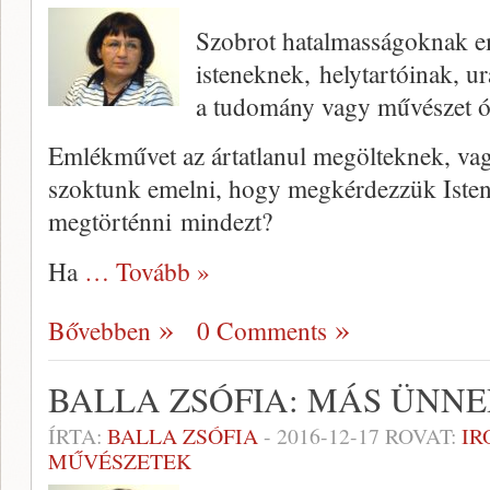
Szobrot hatalmasságoknak e
isteneknek, helytartóinak, 
a tudomány vagy művészet ó
Emlékművet az ártatlanul megölteknek, va
szoktunk emelni, hogy megkérdezzük Isten
megtörténni mindezt?
Ha
… Tovább »
Bővebben
0 Comments
BALLA ZSÓFIA: MÁS ÜNN
ÍRTA:
BALLA ZSÓFIA
-
2016-12-17
ROVAT:
IR
MŰVÉSZETEK