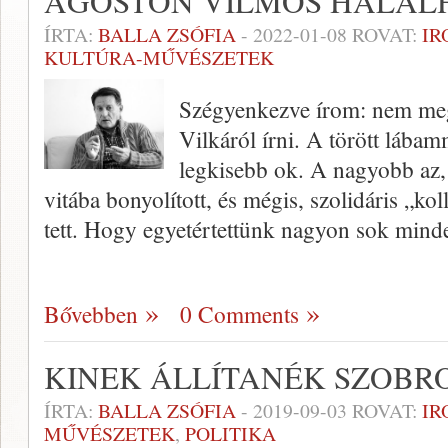
ÁGOSTON VILMOS HALÁL
ÍRTA:
BALLA ZSÓFIA
-
2022-01-08
ROVAT:
IR
KULTÚRA-MŰVÉSZETEK
Szégyenkezve írom: nem me
Vilkáról írni. A törött lába
legkisebb ok. A nagyobb az
vitába bonyolított, és mégis, szolidáris „k
tett. Hogy egyetértettünk nagyon sok min
Bővebben
0 Comments
KINEK ÁLLÍTANÉK SZOBR
ÍRTA:
BALLA ZSÓFIA
-
2019-09-03
ROVAT:
IR
MŰVÉSZETEK
,
POLITIKA