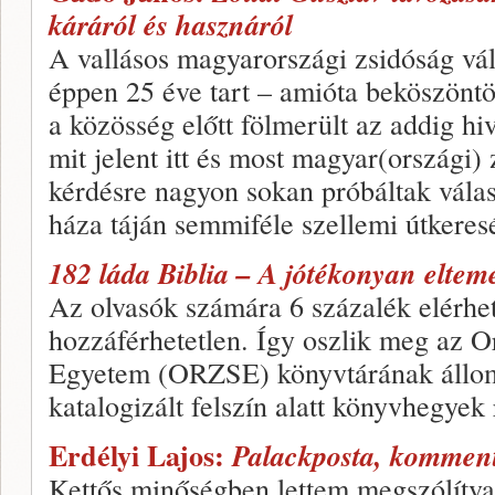
káráról és hasznáról
A vallásos magyarországi zsidóság vál
éppen 25 éve tart – amióta beköszöntö
a közösség előtt fölmerült az addig hi
mit jelent itt és most magyar(országi) 
kérdésre nagyon sokan próbáltak vála
háza táján semmiféle szellemi útkeresé
182 láda Biblia – A jótékonyan elteme
Az olvasók számára 6 százalék elérhe
hozzáférhetetlen. Így oszlik meg az 
Egyetem (ORZSE) könyvtárának állom
katalogizált felszín alatt könyvhegyek 
Erdélyi Lajos:
Palackposta, komment
Kettős minőségben lettem megszólítva: 