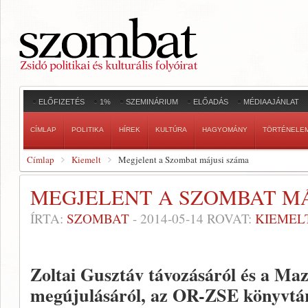
ELŐFIZETÉS
1%
SZEMINÁRIUM
ELŐADÁS
MÉDIAAJÁNLAT
CÍMLAP
POLITIKA
HÍREK
KULTÚRA
HAGYOMÁNY
TÖRTÉNELE
Címlap
Kiemelt
Megjelent a Szombat májusi száma
MEGJELENT A SZOMBAT M
ÍRTA:
SZOMBAT
-
2014-05-14
ROVAT:
KIEMEL
Zoltai Gusztáv távozásáról és a Maz
megújulásáról, az OR-ZSE könyvtár