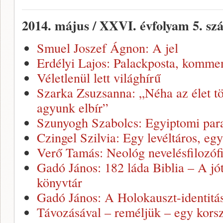
2014. május / XXVI. évfolyam 5. sz
Smuel Joszef Ágnon: A jel
Erdélyi Lajos: Palackposta, kommen
Véletlenül lett világhírű
Szarka Zsuzsanna: „Néha az élet t
agyunk elbír”
Szunyogh Szabolcs: Egyiptomi para
Czingel Szilvia: Egy levéltáros, egy
Verő Tamás: Neológ nevelésfilozóf
Gadó János: 182 láda Biblia – A jó
könyvtár
Gadó János: A Holokauszt-identitás
Távozásával – reméljük – egy korsz