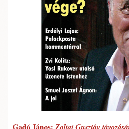
Gadó János:
Zoltai Gusztáv távozásá