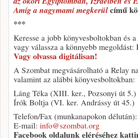
az ókori Egyiptomban, Izraelben és
című kö
Amíg a nagymami megkerül
***
Keresse a jobb könyvesboltokban és a
vagy válassza a könnyebb megoldást:
Vagy olvassa digitálisan!
A Szombat megvásárolható a Relay na
valamint az alábbi könyvesboltokban:
Láng Téka (XIII. ker., Pozsonyi út 5.)
Írók Boltja (VI. ker. Andrássy út 45.)
Telefon/Fax (munkanapokon délután)
E-mail:
info@szombat.org
Facebook oldalunk eléréséhez katt