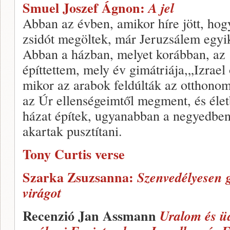
Smuel Joszef Ágnon:
A jel
Abban az évben, amikor híre jött, ho
zsidót megöltek, már Jeruzsálem egyi
Abban a házban, melyet korábban, az
építtettem, mely év gimátriája,„Izrael
mikor az arabok feldúlták az otthono
az Úr ellenségeimtől megment, és élet
házat építek, ugyanabban a negyedben
akartak pusztítani.
Tony Curtis verse
Szarka Zsuzsanna:
Szenvedélyesen g
virágot
Recenzió Jan Assmann
Uralom és üd