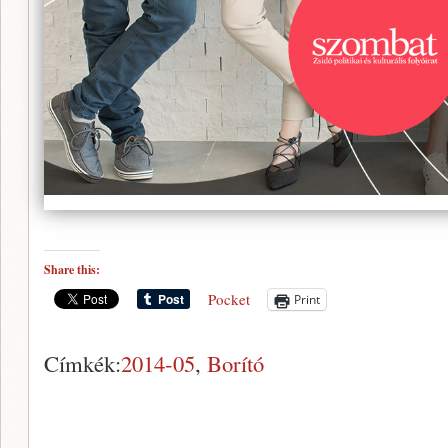
Share this:
Pocket
Print
Címkék:
2014-05
,
Borító