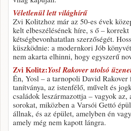
Véletlenül lett világhírű
Zvi Kolitzhoz már az 50-es évek közepé
kelt elbeszélésének híre, s ő – korrekt
kétségbevonhatatlan szerzőségét. Hoss
küszködnie: a modernkori Jób könyvét
nem akarta elhinni, hogy egyszerű nov
Zvi Kolitz:
Yosl Rakover utolsó üzene
Én, Yosl – a tarnopoli David Rakover 
tanítványa, az istenfélő, művelt és jo
családok leszármazottja – vagyok az, 
sorokat, miközben a Varsói Gettó épü
állnak, és az épület, amelyben én vag
amely még nem kapott lángra.