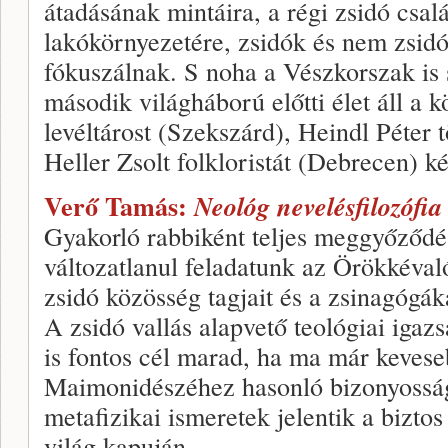
átadásának mintáira, a régi zsidó csalá
lakókörnyezetére, zsidók és nem zsidó
fókuszálnak. S noha a Vészkorszak is 
második világháború előtti élet áll a
levéltárost (Szekszárd), Heindl Péter 
Heller Zsolt folkloristát (Debrecen) k
Verő Tamás:
Neológ nevelésfilozófia 
Gyakorló rabbiként teljes meggyőződé
változatlanul feladatunk az Örökkévaló
zsidó közösség tagjait és a zsinagógák
A zsidó vallás alapvető teológiai iga
is fontos cél marad, ha ma már keve
Maimonidészéhez hasonló bizonyosságg
metafizikai ismeretek jelentik a biztos
világ kapuján.