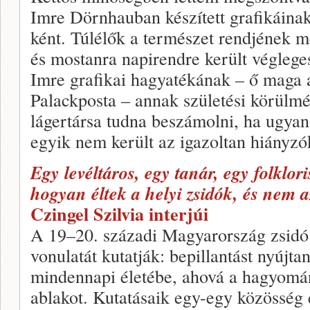
Imre Dörnhauban készített grafikáinak
ként. Túlélők a természet rendjének 
és mostanra napirendre került véglege
Imre grafikai hagyatékának – ő maga 
Palackposta – annak születési körülmé
lágertársa tudna beszámolni, ha ugya
egyik nem került az igazoltan hiányzó
Egy levéltáros, egy tanár, egy folklori
hogyan éltek a helyi zsidók, és nem 
Czingel Szilvia interjúi
A 19–20. századi Magyarország zsidó
vonulatát kutatják: bepillantást nyújt
mindennapi életébe, ahová a hagyomán
ablakot. Kutatásaik egy-egy közösség