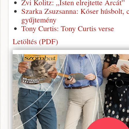
Zvi Kolitz: „Isten elrejtette Arcát”
Szarka Zsuzsanna: Kóser húsbolt, 
gyűjtemény
Tony Curtis: Tony Curtis verse
Letöltés (PDF)