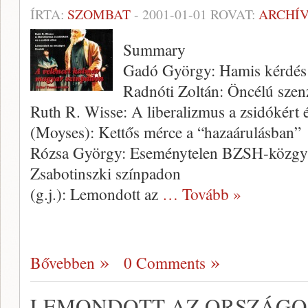
ÍRTA:
SZOMBAT
-
2001-01-01
ROVAT:
ARCHÍ
Summary
Gadó György: Hamis kérdés
Radnóti Zoltán: Öncélú szen
Ruth R. Wisse: A liberalizmus a zsidókért és
(Moyses): Kettős mérce a “hazaárulásban”
Rózsa György: Eseménytelen BZSH-közgy
Zsabotinszki színpadon
(g.j.): Lemondott az
… Tovább »
Bővebben
0 Comments
LEMONDOTT AZ ORSZÁGOS