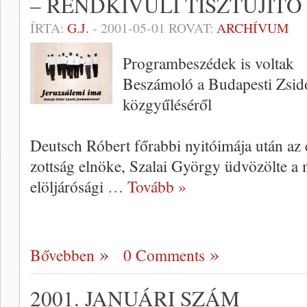
– RENDKÍVÜLI TISZTÚJÍT
ÍRTA:
G.J.
-
2001-05-01
ROVAT:
ARCHÍVUM
Programbeszédek is voltak
Beszámoló a Budapesti Zsidó 
közgyűléséről
Deutsch Róbert főrabbi nyitóimája után az 
zottság elnöke, Szalai György üdvö­zölte a 
elöljárósági
… Tovább »
Bővebben
0 Comments
2001. JANUÁRI SZÁM