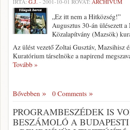
ÍRTA:
G.J.
-
2001-10-01
ROVAT:
ARCHÍVUM
„Ez itt nem a Hitközség!”
Augusztus 30-án ülésezett 
Közalapítvány (Mazsök) kur
Az ülést vezető Zoltai Gusztáv, Mazsihisz 
Kuratórium társelnöke a napirend megszava
Tovább »
Bővebben
0 Comments
PROGRAMBESZÉDEK IS VO
BESZÁMOLÓ A BUDAPESTI