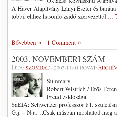
Oktatási Közhasznú Alapítvá
A Haver Alapítvány Lányi Eszter és barátai
többi, ehhez hasonló zsidó szervezet­től
… T
Bővebben
1 Comment
2003. NOVEMBERI SZÁM
ÍRTA:
SZOMBAT
-
2003-11-01
ROVAT:
ARCHÍ
Summary
Robert Wistrich / Erős Fere
Freud zsidósága
SalátA: Schweitzer professzor 81. születés
G.j. – N.a.: „Csak másban moshatod meg 