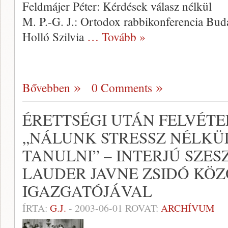
Feldmájer Péter: Kérdések válasz nélkül
M. P.-G. J.: Ortodox rabbikonferencia Bud
Holló Szilvia
… Tovább »
Bővebben
0 Comments
ÉRETTSÉGI UTÁN FELVÉTEL
„NÁLUNK STRESSZ NÉLKÜL
TANULNI” – INTERJÚ SZE
LAUDER JAVNE ZSIDÓ KÖZ
IGAZGATÓJÁVAL
ÍRTA:
G.J.
-
2003-06-01
ROVAT:
ARCHÍVUM