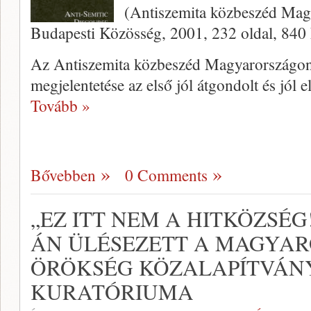
(Antiszemita közbeszéd Magy
Budapesti Kö­zösség, 2001, 232 oldal, 840 
Az Antiszemita közbeszéd Magyaror­szágo
meg­jelentetése az első jól átgondolt és jól 
Tovább »
Bővebben
0 Comments
„EZ ITT NEM A HITKÖZSÉG!
ÁN ÜLÉSEZETT A MAGYAR
ÖRÖKSÉG KÖZALAPÍTVÁN
KURATÓRIUMA