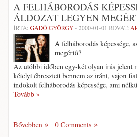
A FELHÁBORODÁS KÉPESS
ÁLDOZAT LEGYEN MEGÉR
ÍRTA:
GADÓ GYÖRGY
-
2000-01-01
ROVAT:
A
A felháborodás képessége, a
megértő?
Az utóbbi időben egy-két olyan írás je­len
kételyt éb­resztett bennem az iránt, vajon fi
indokolt felháboro­dás képessége, ami nélkü
Tovább »
Bővebben
0 Comments