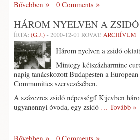
Bővebben
0 Comments
HÁROM NYELVEN A ZSIDÓ
ÍRTA:
(G.J.)
-
2000-12-01
ROVAT:
ARCHÍVUM
Három nyelven a zsidó oktat
Mintegy kétszázharminc eur
napig tanácskozott Budapesten a European
Communities szervezésében.
A százezres zsidó népességű Kijevben három
ugyanennyi óvoda, egy zsidó
… Tovább »
Bővebben
0 Comments