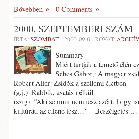
Bővebben
0 Comments
2000. SZEPTEMBERI SZÁM
ÍRTA:
SZOMBAT
-
2000-09-01
ROVAT:
ARCHÍ
Summary
Miért tartják a temető élén e
Sebes Gábor,: A magyar zsid
Robert Alter: Zsidók a szellemi életben
(g.j.): Rabbik, avatás nélkül
(sztg): “Aki semmit nem tesz azért, hogy is
kultúrát, az ellene tesz…” – Beszélgetés
… 