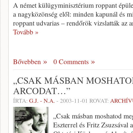
A német külügyminisz­térium roppant épület
a nagyközönség elől: minden kapunál és m
roppant udvarias – rendőrök vizslatták az a
Tovább »
Bővebben
0 Comments
„CSAK MÁSBAN MOSHATO
ARCODAT…”
ÍRTA:
G.J. - N.A.
-
2003-11-01
ROVAT:
ARCHÍ
„Csak másban moshatod meg
Eszterrel és Fritz Zsuzsával 