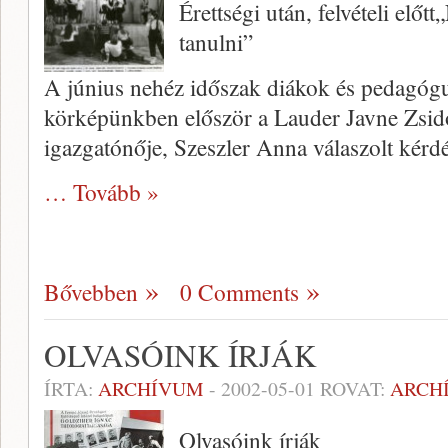
Érettségi után, felvételi előtt
tanulni”
A június nehéz időszak diákok és peda­gógu
kör­képünkben először a Lauder Javne Zsi­d
igazgatónője, Szeszler Anna válaszolt kérd
… Tovább »
Bővebben
0 Comments
OLVASÓINK ÍRJÁK
ÍRTA:
ARCHÍVUM
-
2002-05-01
ROVAT:
ARCH
Olvasóink írják