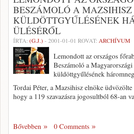
BESZÁMOLÓ A MAZSIHISZ
KÜLDÖTTGYŰLÉSÉNEK H
ÜLÉSÉRŐL
ÍRTA:
(G.J.)
-
2001-01-01
ROVAT:
ARCHÍVUM
Lemondott az országos főra
Beszámoló a Magyarországi 
küldöttgyűlésének háromnegy
Tordai Péter, a Mazsihisz elnöke üd­vözölte 
hogy a 119 szavazásra jogosultból 68-an v
Bővebben
0 Comments