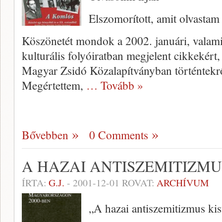
Elszomorított, amit olvastam
Köszönetét mondok a 2002. januári, valami
kul­turális folyóiratban megjelent cikkekért
Magyar Zsidó Közalapítványban történtekről
Megértettem,
… Tovább »
Bővebben
0 Comments
A HAZAI ANTISZEMITIZMU
ÍRTA:
G.J.
-
2001-12-01
ROVAT:
ARCHÍVUM
„A hazai antiszemitizmus kis