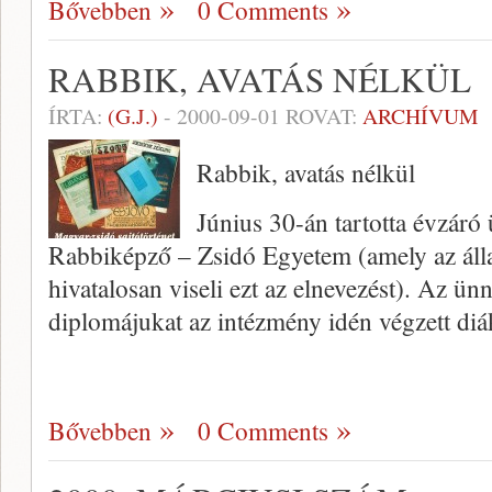
Bővebben
0 Comments
RABBIK, AVATÁS NÉLKÜL
ÍRTA:
(G.J.)
-
2000-09-01
ROVAT:
ARCHÍVUM
Rabbik, avatás nélkül
Június 30-án tartotta évzáró
Rabbiképző – Zsidó Egyetem (amely az áll
hivatalosan viseli ezt az el­nevezést). Az ün
diplomájukat az intézmény idén végzett diá
Bővebben
0 Comments