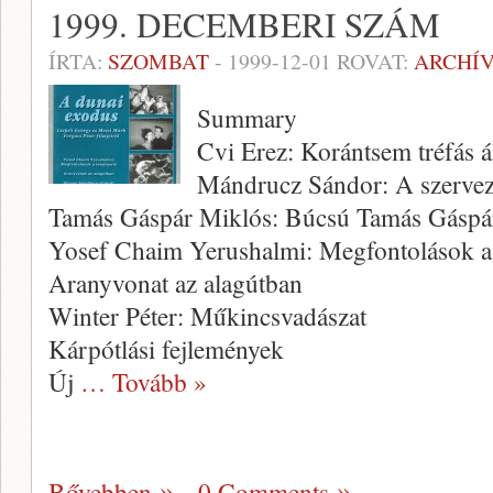
1999. DECEMBERI SZÁM
ÍRTA:
SZOMBAT
-
1999-12-01
ROVAT:
ARCHÍ
Summary
Cvi Erez: Korántsem tréfás ál
Mándrucz Sándor: A szervez
Tamás Gáspár Miklós: Búcsú Tamás Gáspár
Yosef Chaim Yerushalmi: Megfontolások a f
Aranyvonat az alagútban
Winter Péter: Műkincsvadászat
Kárpótlási fejlemények
Új
… Tovább »
Bővebben
0 Comments