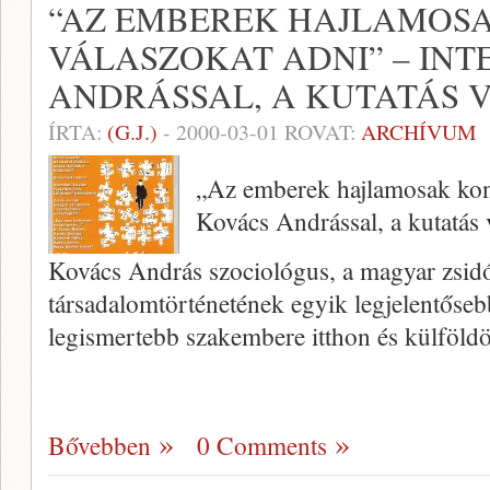
“AZ EMBEREK HAJLAMOS
VÁLASZOKAT ADNI” – INT
ANDRÁSSAL, A KUTATÁS 
ÍRTA:
(G.J.)
-
2000-03-01
ROVAT:
ARCHÍVUM
„Az emberek hajlamosak kon
Kovács Andrással, a kutatás 
Kovács András szociológus, a magyar zsid
társadalomtörténe­tének egyik legjelentősebb
legismertebb szakembere itthon és külföld
Bővebben
0 Comments