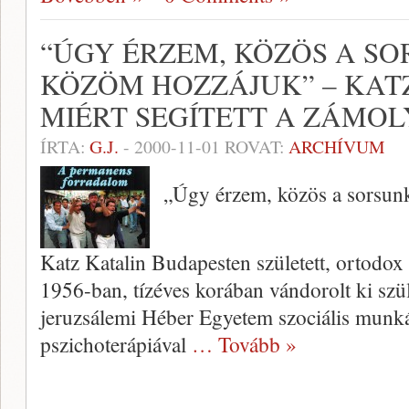
“ÚGY ÉRZEM, KÖZÖS A SO
KÖZÖM HOZZÁJUK” – KAT
MIÉRT SEGÍTETT A ZÁMO
ÍRTA:
G.J.
-
2000-11-01
ROVAT:
ARCHÍVUM
„Úgy érzem, közös a sorsun
Katz Katalin Budapesten született, ortodox
1956-ban, tízéves korában vándorolt ki szüle
jeruzsálemi Héber Egyetem szociális munká
pszichoterápiával
… Tovább »