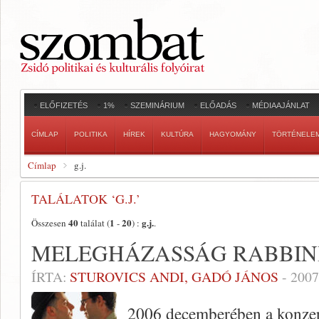
ELŐFIZETÉS
1%
SZEMINÁRIUM
ELŐADÁS
MÉDIAAJÁNLAT
CÍMLAP
POLITIKA
HÍREK
KULTÚRA
HAGYOMÁNY
TÖRTÉNELE
Címlap
g.j.
TALÁLATOK ‘G.J.’
40
1
20
g.j.
Összesen
találat (
-
) :
.
MELEGHÁZASSÁG RABBIN
ÍRTA:
STUROVICS ANDI, GADÓ JÁNOS
-
2007
2006 decemberében a konzer