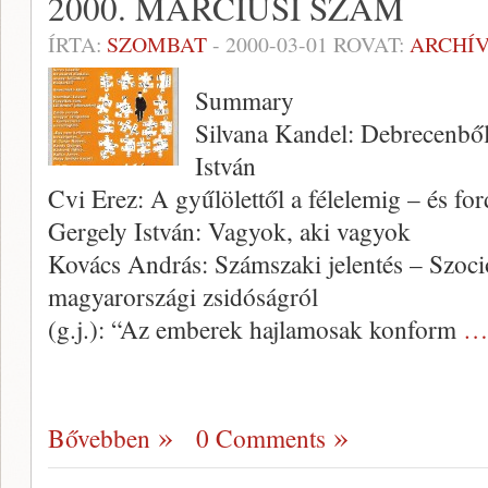
2000. MÁRCIUSI SZÁM
ÍRTA:
SZOMBAT
-
2000-03-01
ROVAT:
ARCHÍ
Summary
Silvana Kandel: Debrecenből
István
Cvi Erez: A gyűlölettől a félelemig – és for
Gergely István: Vagyok, aki vagyok
Kovács András: Számszaki jelentés – Szocio
magyarországi zsidóságról
(g.j.): “Az emberek hajlamosak konform
… 
Bővebben
0 Comments