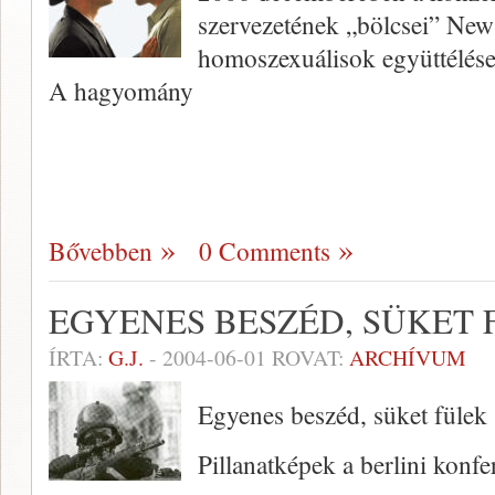
szervezetének „bölcsei” New
homoszexuálisok együttélése 
A hagyomány
Bővebben
0 Comments
EGYENES BESZÉD, SÜKET 
ÍRTA:
G.J.
-
2004-06-01
ROVAT:
ARCHÍVUM
Egyenes beszéd, süket fülek
Pillanatképek a berlini konfe