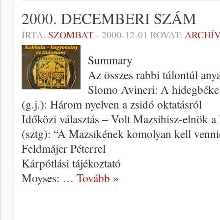
2000. DECEMBERI SZÁM
ÍRTA:
SZOMBAT
-
2000-12-01
ROVAT:
ARCHÍ
Summary
Az összes rabbi túlontúl anya
Slomo Avineri: A hidegbéke
(g.j.): Három nyelven a zsidó oktatásról
Időközi választás – Volt Mazsihisz-elnök a
(sztg): “A Mazsikének komolyan kell vennie 
Feldmájer Péterrel
Kárpótlási tájékoztató
Moyses:
… Tovább »