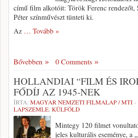
című film alkotóit: Török Ferenc rendezőt,
Péter színművészt tünteti ki.
Az
… Tovább »
Bővebben
0 Comments
HOLLANDIAI “FILM ÉS IR
FŐDÍJ AZ 1945-NEK
ÍRTA:
MAGYAR NEMZETI FILMALAP / MTI
-
LAPSZEMLE
,
KÜLFÖLD
Mintegy 120 filmet vonultato
jeles kulturális eseménye, a