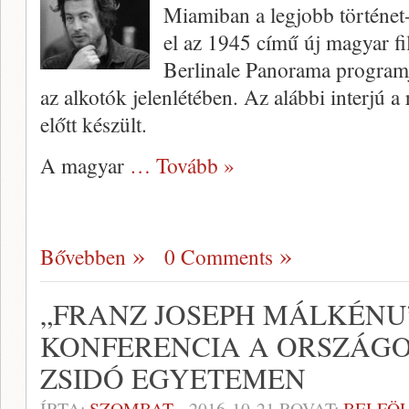
Miamiban a legjobb történet-
el az 1945 című új magyar fi
Berlinale Panorama programj
az alkotók jelenlétében. Az alábbi interjú a
előtt készült.
A magyar
… Tovább »
Bővebben
0 Comments
„FRANZ JOSEPH MÁLKÉNU”
KONFERENCIA A ORSZÁGO
ZSIDÓ EGYETEMEN
ÍRTA:
SZOMBAT
-
2016-10-21
ROVAT:
BELFÖ