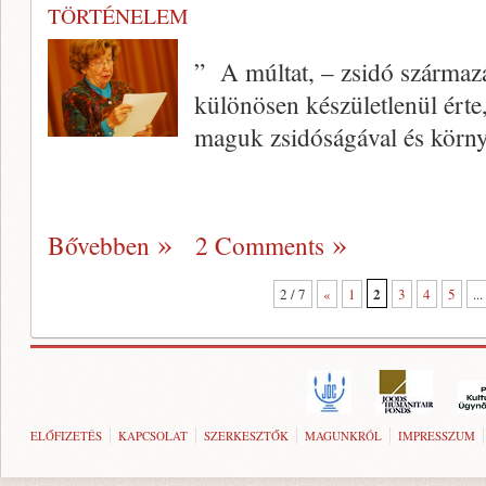
TÖRTÉNELEM
” A múltat, – zsidó származ
különösen készületlenül érte
maguk zsidóságával és körny
Bővebben
2 Comments
2
2 / 7
«
1
3
4
5
...
ELŐFIZETÉS
KAPCSOLAT
SZERKESZTŐK
MAGUNKRÓL
IMPRESSZUM