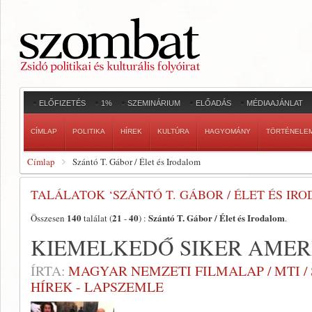
ELŐFIZETÉS
1%
SZEMINÁRIUM
ELŐADÁS
MÉDIAAJÁNLAT
CÍMLAP
POLITIKA
HÍREK
KULTÚRA
HAGYOMÁNY
TÖRTÉNELE
Címlap
Szántó T. Gábor / Élet és Irodalom
TALÁLATOK ‘SZÁNTÓ T. GÁBOR / ÉLET ÉS IR
140
21
40
Szántó T. Gábor / Élet és Irodalom
Összesen
találat (
-
) :
.
KIEMELKEDŐ SIKER AMER
ÍRTA:
MAGYAR NEMZETI FILMALAP / MTI /
HÍREK - LAPSZEMLE