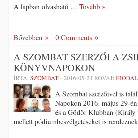
A lapban olvasható
… Tovább »
Bővebben
0 Comments
A SZOMBAT SZERZŐI A ZS
KÖNYVNAPOKON
ÍRTA:
SZOMBAT
-
2016-05-24
ROVAT:
IRODA
A Szombat szerzőivel is talá
Napokon 2016. május 29-én 
és a Gödör Klubban (Király u
mellett pódiumbeszélgetéseket is rendeznek