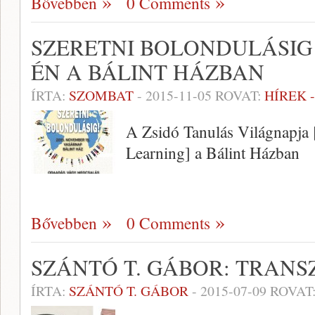
Bővebben
0 Comments
SZERETNI BOLONDULÁSIG!
ÉN A BÁLINT HÁZBAN
ÍRTA:
SZOMBAT
-
2015-11-05
ROVAT:
HÍREK 
A Zsidó Tanulás Világnapja 
Learning] a Bálint Házban
Bővebben
0 Comments
SZÁNTÓ T. GÁBOR: TRANS
ÍRTA:
SZÁNTÓ T. GÁBOR
-
2015-07-09
ROVAT