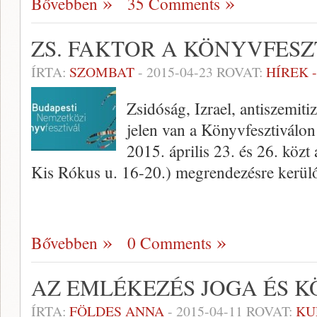
Bővebben
35 Comments
ZS. FAKTOR A KÖNYVFES
ÍRTA:
SZOMBAT
-
2015-04-23
ROVAT:
HÍREK 
Zsidóság, Izrael, antiszemiti
jelen van a Könyvfesztiválon
2015. április 23. és 26. köz
Kis Rókus u. 16-20.) megrendezésre kerülő
Bővebben
0 Comments
AZ EMLÉKEZÉS JOGA ÉS K
ÍRTA:
FÖLDES ANNA
-
2015-04-11
ROVAT:
KU