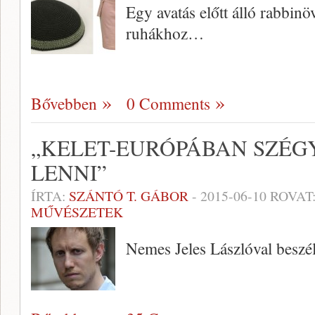
Egy avatás előtt álló rabbin
ruhákhoz…
Bővebben
0 Comments
„KELET-EURÓPÁBAN SZÉG
LENNI”
ÍRTA:
SZÁNTÓ T. GÁBOR
-
2015-06-10
ROVAT
MŰVÉSZETEK
Nemes Jeles Lászlóval beszé