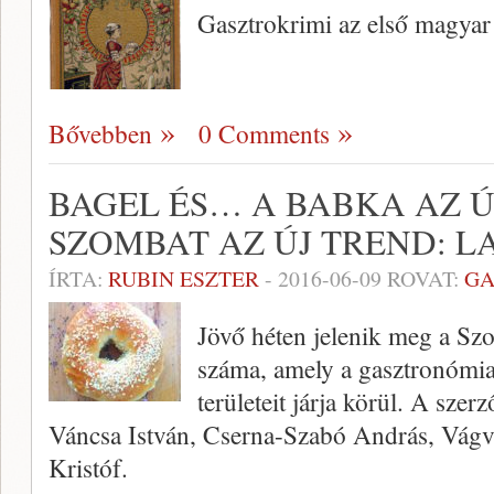
Gasztrokrimi az első magyar
Bővebben
0 Comments
BAGEL ÉS… A BABKA AZ ÚJ
SZOMBAT AZ ÚJ TREND: 
ÍRTA:
RUBIN ESZTER
-
2016-06-09
ROVAT:
GA
Jövő héten jelenik meg a Sz
száma, amely a gasztronómia
területeit járja körül. A szer
Váncsa István, Cserna-Szabó András, Vágvö
Kristóf.