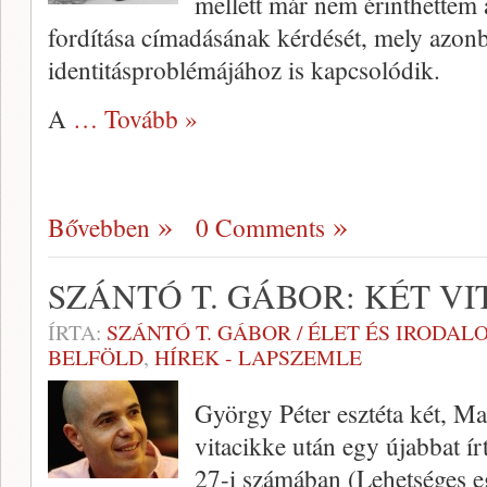
mellett már nem érinthettem 
fordítása címadásának kérdését, mely azon
identitásproblémájához is kapcsolódik.
A
… Tovább »
Bővebben
0 Comments
SZÁNTÓ T. GÁBOR: KÉT V
ÍRTA:
SZÁNTÓ T. GÁBOR / ÉLET ÉS IRODAL
BELFÖLD
,
HÍREK - LAPSZEMLE
György Péter esztéta két, M
vitacikke után egy újabbat í
27-i számában (Lehetséges e