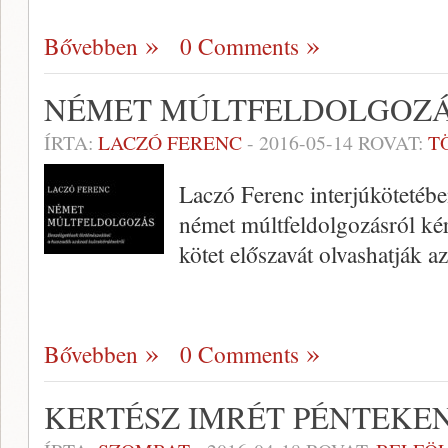
Bővebben
0 Comments
NÉMET MÚLTFELDOLGOZ
ÍRTA:
LACZÓ FERENC
-
2016-05-14
ROVAT:
T
Laczó Ferenc interjúkötetébe
német múltfeldolgozásról kér
kötet előszavát olvashatják a
Bővebben
0 Comments
KERTÉSZ IMRÉT PÉNTEKE