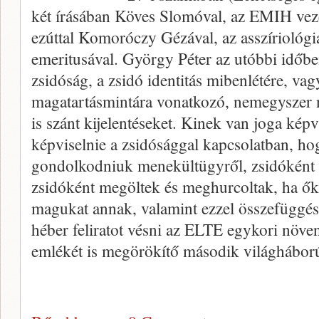
két írásában Köves Slomóval, az EMIH vezet
ezúttal Komoróczy Gézával, az asszíriológia
emeritusával. György Péter az utóbbi időbe
zsidóság, a zsidó identitás mibenlétére, vagy
magatartásmintára vonatkozó, nemegyszer 
is szánt kijelentéseket. Kinek van joga képv
képviselnie a zsidósággal kapcsolatban, ho
gondolkodniuk menekültügyről, zsidóként 
zsidóként megöltek és meghurcoltak, ha ők 
magukat annak, valamint ezzel összefüggés
héber feliratot vésni az ELTE egykori növe
emlékét is megörökítő második világhábor