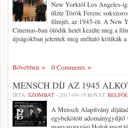
New Yorktól Los Angeles-ig
tűzte Török Ferenc sokszoros
filmjét, az 1945-öt. A New 
Cinemas-ban ötödik hetét kezdte meg a fil
újságokban jelentek meg méltató kritikák
Bővebben
0 Comments
MENSCH DÍJ AZ 1945 ALK
ÍRTA:
SZOMBAT
-
2017-09-19
ROVAT:
BELFÖ
A Mensch Alapítvány díjátadá
egybekötött adománygyűjtő ve
magyarországi Holokauszt tú