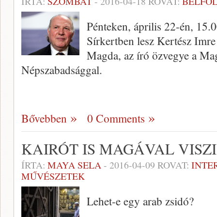
ÍRTA:
SZOMBAT
-
2016-04-18
ROVAT:
BELFÖ
Pénteken, április 22-én, 15.
Sírkertben lesz Kertész Imre
Magda, az író özvegye a Mag
Népszabadsággal.
Bővebben
0 Comments
KAIRÓT IS MAGÁVAL VISZI
ÍRTA:
MAYA SELA
-
2016-04-09
ROVAT:
INTE
MŰVÉSZETEK
Lehet-e egy arab zsidó?