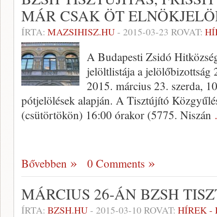
MÁR CSAK ÖT ELNÖKJELÖ
ÍRTA:
MAZSIHISZ.HU
-
2015-03-23
ROVAT:
HÍ
A Budapesti Zsidó Hitközség 
jelöltlistája a jelölőbizottsá
2015. március 23. szerda, 10
pótjelölések alapján. A Tisztújító Közgyűlé
(csütörtökön) 16:00 órakor (5775. Niszán
Bővebben
0 Comments
MÁRCIUS 26-ÁN BZSH TIS
ÍRTA:
BZSH.HU
-
2015-03-10
ROVAT:
HÍREK -