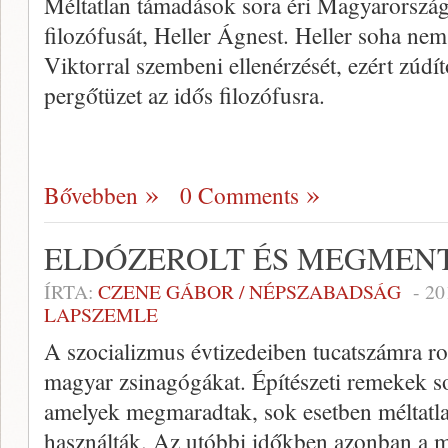
Méltatlan támadások sora éri Magyarország
filozófusát, Heller Ágnest. Heller soha nem
Viktorral szembeni ellenérzését, ezért zúdí
pergőtüzet az idős filozófusra.
Bővebben
0 Comments
ELDÓZEROLT ÉS MEGMEN
ÍRTA:
CZENE GÁBOR / NÉPSZABADSÁG
-
20
LAPSZEMLE
A szocializmus évtizedeiben tucatszámra r
magyar zsinagógákat. Építészeti remekek sor
amelyek megmaradtak, sok esetben méltatla
használták. Az utóbbi időkben azonban a 