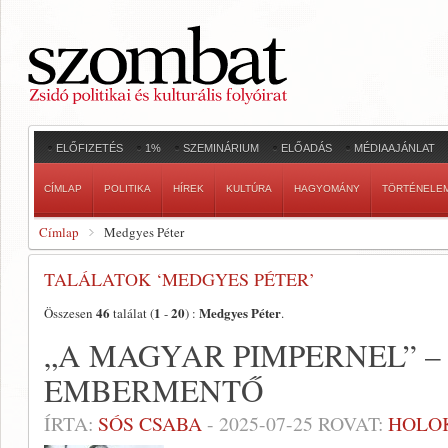
ELŐFIZETÉS
1%
SZEMINÁRIUM
ELŐADÁS
MÉDIAAJÁNLAT
CÍMLAP
POLITIKA
HÍREK
KULTÚRA
HAGYOMÁNY
TÖRTÉNELE
Címlap
Medgyes Péter
TALÁLATOK ‘MEDGYES PÉTER’
46
1
20
Medgyes Péter
Összesen
találat (
-
) :
.
„A MAGYAR PIMPERNEL” – 
EMBERMENTŐ
ÍRTA:
SÓS CSABA
-
2025-07-25
ROVAT:
HOLO