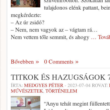
szuvenírbolton. Szokatlan 
tulajdonos elénk pattant, be
megkérdezte:
– Az úr zsidó?
– Nem, nem vagyok az – vágtam rá…
Nem vettem tőle semmit, és ahogy
… Tová
Bővebben
0 Comments
TITKOK ÉS HAZUGSÁGOK 7
ÍRTA:
MEDGYES PÉTER
-
2023-07-04
ROVAT:
MŰVÉSZETEK
,
TÖRTÉNELEM
“Anyu tehát megint füllentet