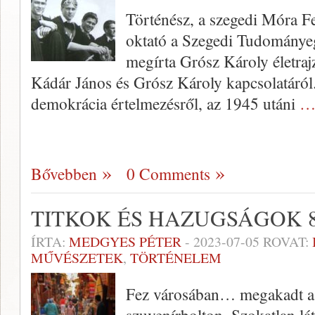
Történész, a szegedi Móra 
oktató a Szegedi Tudománye
megírta Grósz Károly életrajz
Kádár János és Grósz Károly kapcsolatáról.
demokrácia értelmezésről, az 1945 utáni
…
Bővebben
0 Comments
TITKOK ÉS HAZUGSÁGOK 8
ÍRTA:
MEDGYES PÉTER
-
2023-07-05
ROVAT:
MŰVÉSZETEK
,
TÖRTÉNELEM
Fez városában… megakadt a