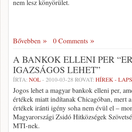
nem lesz könyörület.
Bővebben
0 Comments
A BANKOK ELLENI PER “E
IGAZSÁGOS LEHET”
ÍRTA:
NOL
-
2010-03-28
ROVAT:
HÍREK - LAP
Jogos lehet a magyar bankok elleni per, ame
értékek miatt indítanak Chicagóban, mert a j
értékek iránti igény soha nem évül el – mon
Magyarországi Zsidó Hitközségek Szövetsé
MTI-nek.