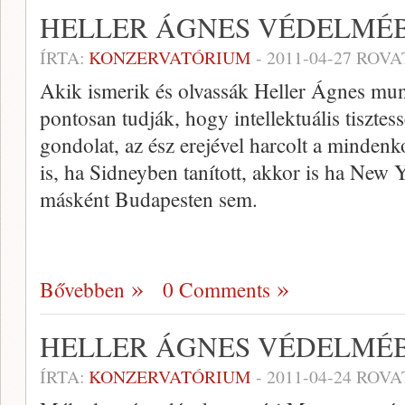
HELLER ÁGNES VÉDELMÉ
ÍRTA:
KONZERVATÓRIUM
-
2011-04-27
ROVA
Akik ismerik és olvassák Heller Ágnes mun
pontosan tudják, hogy intellektuális tisztes
gondolat, az ész erejével harcolt a minden
is, ha Sidneyben tanított, akkor is ha New 
másként Budapesten sem.
Bővebben
0 Comments
HELLER ÁGNES VÉDELMÉ
ÍRTA:
KONZERVATÓRIUM
-
2011-04-24
ROVA