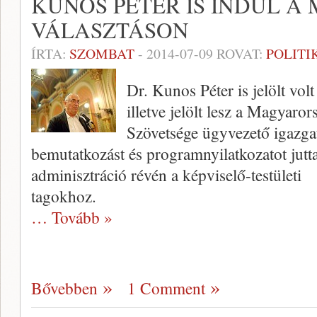
KUNOS PÉTER IS INDUL A 
VÁLASZTÁSON
ÍRTA:
SZOMBAT
-
2014-07-09
ROVAT:
POLITI
Dr. Kunos Péter is jelölt vol
illetve jelölt lesz a Magyaro
Szövetsége ügyvezető igazgat
bemutatkozást és programnyilatkozatot juttat
adminisztráció révén a képviselő-testületi
tago
… Tovább »
Bővebben
1 Comment