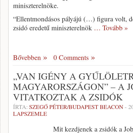
miniszterelnöke.
“Ellentmondásos pályájú (…) figura volt, d
zsidó eredetű miniszterelnök
… Tovább »
Bővebben
0 Comments
„VAN IGÉNY A GYŰLÖLET
MAGYARORSZÁGON” – A J
VITATKOZTAK A ZSIDÓK
ÍRTA:
SZEGŐ PÉTER/BUDAPEST BEACON
-
2
LAPSZEMLE
Mit kezdjenek a zsidók a Jobb