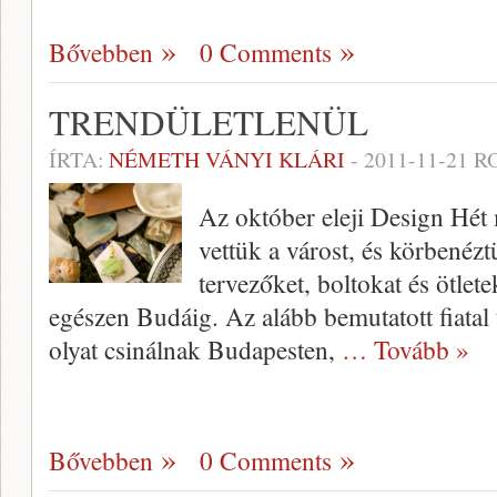
Bővebben
0 Comments
TRENDÜLETLENÜL
ÍRTA:
NÉMETH VÁNYI KLÁRI
-
2011-11-21
RO
Az október eleji Design Hét 
vettük a várost, és körbenézt
tervezőket, boltokat és ötlete
egészen Budáig. Az alább bemutatott fiatal 
olyat csinálnak Budapesten,
… Tovább »
Bővebben
0 Comments