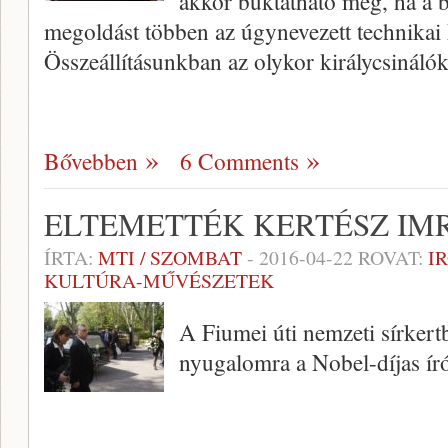
akkor buktatható meg, ha a b
megoldást többen az úgynevezett technikai k
Összeállításunkban az olykor királycsináló
Bővebben
6 Comments
ELTEMETTÉK KERTÉSZ IM
ÍRTA:
MTI / SZOMBAT
-
2016-04-22
ROVAT:
I
KULTÚRA-MŰVÉSZETEK
A Fiumei úti nemzeti sírkert
nyugalomra a Nobel-díjas ír