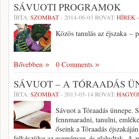
SÁVUOTI PROGRAMOK
ÍRTA:
SZOMBAT
-
2014-06-03
ROVAT:
HÍREK 
Közös tanulás az éjszaka – 
Bővebben
0 Comments
SÁVUOT – A TÓRAADÁS ÜN
ÍRTA:
SZOMBAT
-
2013-05-14
ROVAT:
HAGYO
Sávuot a Tóraadás ünnepe. Sz
fennmaradni, tanulni, emléke
őseink a Tóraadás éjszakáján
felkészülve az eseményre, és elaludtak. A