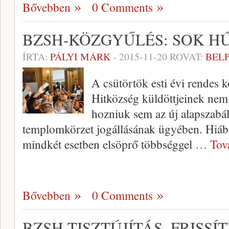
Bővebben
0 Comments
BZSH-KÖZGYŰLÉS: SOK H
ÍRTA:
PÁLYI MÁRK
-
2015-11-20
ROVAT:
BEL
A csütörtök esti évi rendes 
Hitközség küldöttjeinek nem
hozniuk sem az új alapszabál
templomkörzet jogállásának ügyében. Hiába
mindkét esetben elsöprő többséggel
… Tov
Bővebben
0 Comments
BZSH TISZTÚJÍTÁS, FRISSÍ