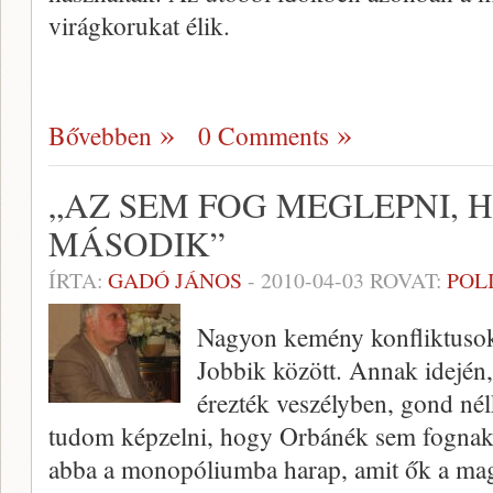
virágkorukat élik.
Bővebben
0 Comments
„AZ SEM FOG MEGLEPNI, H
MÁSODIK”
ÍRTA:
GADÓ JÁNOS
-
2010-04-03
ROVAT:
POL
Nagyon kemény konfliktusokr
Jobbik között. Annak idején
érezték veszélyben, gond nél
tudom képzelni, hogy Orbánék sem fognak 
abba a monopóliumba harap, amit ők a m