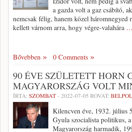
Izidor volt, nem pedig a svá
a gazda volt a gaz csábító, ak
nemcsak félig, hanem közel háromnegyed r
kellett várnom arra, hogy végre-valahára
…
Bővebben
0 Comments
90 ÉVE SZÜLETETT HORN 
MAGYARORSZÁG VOLT MI
ÍRTA:
SZOMBAT
-
2022-07-05
ROVAT:
BELPOL
Kilencven éve, 1932. július 
Gyula szocialista politikus, a
Magyarország harmadik, 199