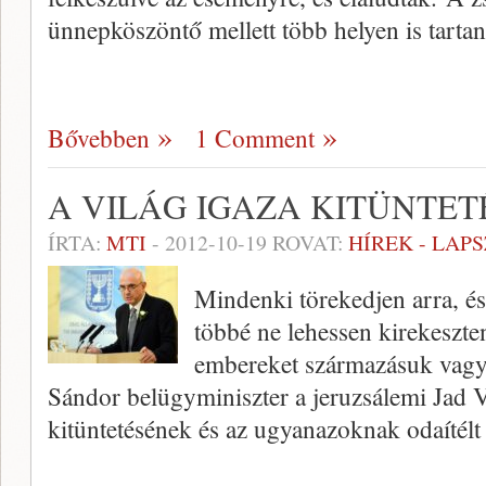
ünnepköszöntő mellett több helyen is tarta
Bővebben
1 Comment
A VILÁG IGAZA KITÜNTET
ÍRTA:
MTI
-
2012-10-19
ROVAT:
HÍREK - LAP
Mindenki törekedjen arra, é
többé ne lehessen kirekeszte
embereket származásuk vagy 
Sándor belügyminiszter a jeruzsálemi Jad 
kitüntetésének és az ugyanazoknak odaítél