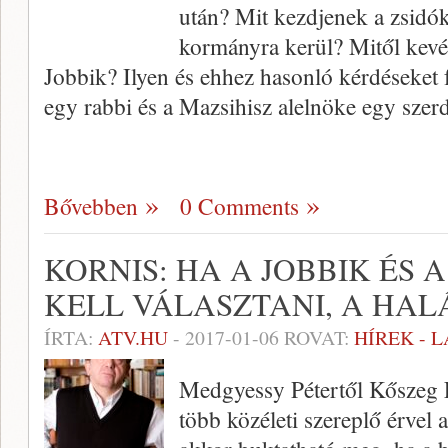
után? Mit kezdjenek a zsidók 
kormányra kerül? Mitől kevés
Jobbik? Ilyen és ehhez hasonló kérdéseket f
egy rabbi és a Mazsihisz alelnöke egy szerd
Bővebben
0 Comments
KORNIS: HA A JOBBIK ÉS 
KELL VÁLASZTANI, A HA
ÍRTA:
ATV.HU
-
2017-01-06
ROVAT:
HÍREK - 
Medgyessy Pétertől Kőszeg F
több közéleti szereplő érvel 