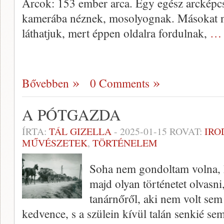
Arcok: 153 ember arca. Egy egész arcképc
kamerába néznek, mosolyognak. Másokat n
láthatjuk, mert éppen oldalra fordulnak,
… 
Bővebben
0 Comments
A PÓTGAZDA
ÍRTA:
TÁL GIZELLA
-
2025-01-15
ROVAT:
IRO
MŰVÉSZETEK
,
TÖRTÉNELEM
Soha nem gondoltam volna, 
majd olyan történetet olvasni
tanárnőről, aki nem volt sem
kedvence, s a szülein kívül talán senkié sem