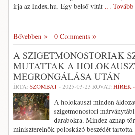
írja az Index.hu. Egy belső vitát
… Tovább
Bővebben
0 Comments
A SZIGETMONOSTORIAK S
MUTATTAK A HOLOKAUS
MEGRONGÁLÁSA UTÁN
ÍRTA:
SZOMBAT
-
2025-03-23
ROVAT:
HÍREK 
A holokauszt minden áldozat
szigetmonostori márványtábl
darabokra. Mindez aznap tör
miniszterelnök poloskázó beszédét tartotta.