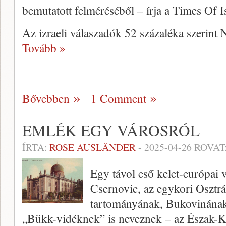
bemutatott felméréséből – írja a Times Of Is
Az izraeli válaszadók 52 százaléka szerin
Tovább »
Bővebben
1 Comment
EMLÉK EGY VÁROSRÓL
ÍRTA:
ROSE AUSLÄNDER
-
2025-04-26
ROVAT
Egy távol eső kelet-európai 
Csernovic, az egykori Oszt
tartományának, Bukovinának
„Bükk-vidéknek” is neveznek – az Észak-Kel