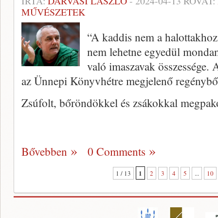
ÍRTA:
DARVASI LÁSZLÓ
-
2024-04-13
ROVAT:
MŰVÉSZETEK
“A kaddis nem a halottakhoz
nem lehetne egyedül mondani
való imaszavak összessége.
az Ünnepi Könyvhétre megjelenő regénybő
Zsúfolt, bőröndökkel és zsákokkal megpako
Bővebben
0 Comments
1
1 / 13
2
3
4
5
...
10