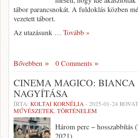
meséli, hogy ide akasztották
tábor parancsnokát. A fuldoklás közben még 
vezetett tábort.
Az utazásunk
… Tovább »
Bővebben
0 Comments
CINEMA MAGICO: BIANCA 
NAGYÍTÁSA
ÍRTA:
KOLTAI KORNÉLIA
-
2025-01-24
ROVAT
MŰVÉSZETEK
,
TÖRTÉNELEM
Három perc − hosszabbítás 
2021)