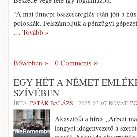
Beszéde vége felé így fogalmazott:
“A mai ünnepi összesereglés után jön a húsv
poloskák. Felszámoljuk a pénzügyi gépezet
… Tovább »
Bővebben
0 Comments
EGY HÉT A NÉMET EMLÉK
SZÍVÉBEN
ÍRTA:
PATÁK BALÁZS
-
2025-03-07
ROVAT:
PO
Akasztófa a híres „Arbeit mach
lengyel idegenvezető a szere