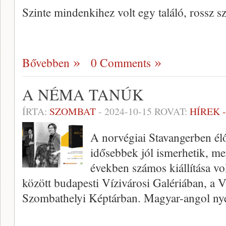
Szinte mindenkihez volt egy találó, rossz s
Bővebben
0 Comments
A NÉMA TANÚK
ÍRTA:
SZOMBAT
-
2024-10-15
ROVAT:
HÍREK 
A norvégiai Stavangerben élő
idősebbek jól ismerhetik, me
években számos kiállítása v
között budapesti Vízivárosi Galériában, a
Szombathelyi Képtárban. Magyar-angol ny