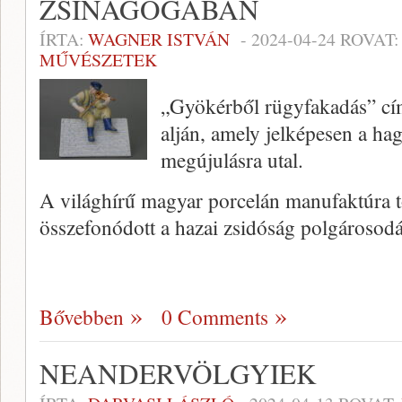
ZSINAGÓGÁBAN
ÍRTA:
WAGNER ISTVÁN
-
2024-04-24
ROVAT
MŰVÉSZETEK
„Gyökérből rügyfakadás” cím
alján, amely jelképesen a h
megújulásra utal.
A világhírű magyar porcelán manufaktúra t
összefonódott a hazai zsidóság polgároso
Bővebben
0 Comments
NEANDERVÖLGYIEK