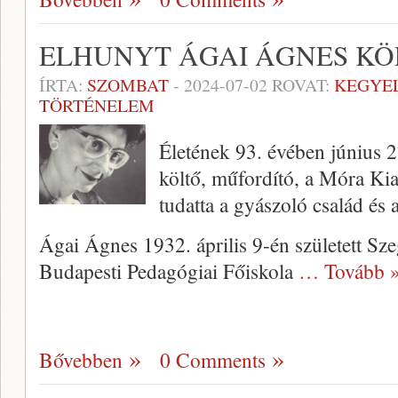
ELHUNYT ÁGAI ÁGNES KÖ
ÍRTA:
SZOMBAT
-
2024-07-02
ROVAT:
KEGYE
TÖRTÉNELEM
Életének 93. évében június 
költő, műfordító, a Móra Kia
tudatta a gyászoló család és
Ágai Ágnes 1932. április 9-én született Sz
Budapesti Pedagógiai Főiskola
… Tovább 
Bővebben
0 Comments