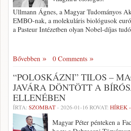
Ullmann Ágnes, a Magyar Tudományos Akad
EMBO-nak, a molekuláris biológusok európ
a Pasteur Intézetben olyan Nobel-díjas tud
Bővebben
0 Comments
“POLOSKÁZNI” TILOS – M
JAVÁRA DÖNTÖTT A BÍRÓ
ELLENÉBEN
ÍRTA:
SZOMBAT
-
2026-01-16
ROVAT:
HÍREK 
Magyar Péter pénteken a Fac