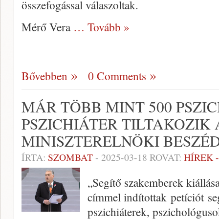
összefogással válaszoltak.
Mérő Vera
… Tovább »
Bővebben
0 Comments
MÁR TÖBB MINT 500 PSZI
PSZICHIÁTER TILTAKOZIK
MINISZTERELNÖKI BESZÉ
ÍRTA:
SZOMBAT
-
2025-03-18
ROVAT:
HÍREK 
„Segítő szakemberek kiállása
címmel indítottak petíciót s
pszichiáterek, pszichológuso