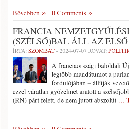
Bővebben
0 Comments
FRANCIA NEMZETGYŰLÉSI
(SZÉLSŐ)BAL ÁLL AZ ELS
ÍRTA:
SZOMBAT
-
2024-07-07
ROVAT:
POLITI
A franciaországi baloldali Új
legtöbb mandátumot a parlam
fordulójában – állítják vezet
ezzel váratlan győzelmet aratott a szélsőjo
(RN) párt felett, de nem jutott abszolút
… T
Bővebben
0 Comments