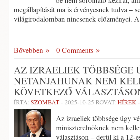
be nem sorolható kézirat, a
megállapítását ma is érvényesnek tudva – 
világirodalomban nincsenek előzményei. A
Bővebben
0 Comments
AZ IZRAELIEK TÖBBSÉGE 
NETANJAHUNAK NEM KELL
KÖVETKEZŐ VÁLASZTÁSO
ÍRTA:
SZOMBAT
-
2025-10-25
ROVAT:
HÍREK 
Az izraeliek többsége úgy v
miniszterelnöknek nem kelle
választáson – derül ki a 12-e