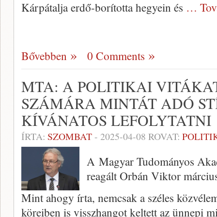
Kárpátalja erdő-borította hegyein és
… Tov
Bővebben
0 Comments
MTA: A POLITIKAI VITÁK
SZÁMÁRA MINTÁT ADÓ ST
KÍVÁNATOS LEFOLYTATNI
ÍRTA:
SZOMBAT
-
2025-04-08
ROVAT:
POLITI
A Magyar Tudományos Akadé
reagált Orbán Viktor március
Mint ahogy írta, nemcsak a széles közvé
köreiben is visszhangot keltett az ünnepi m