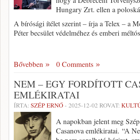
hogy a Debreceni Törvénysz
Hungary Zrt. ellen a polosk
A bírósági ítélet szerint – írja a Telex – 
Péter becsület védelméhez és emberi mélt
Bővebben
0 Comments
NEM – EGY FORDÍTOTT C
EMLÉKIRATAI
ÍRTA:
SZÉP ERNŐ
-
2025-12-02
ROVAT:
KULT
A napokban jelent meg Szép
Casanova emlékiratai. “A Ne