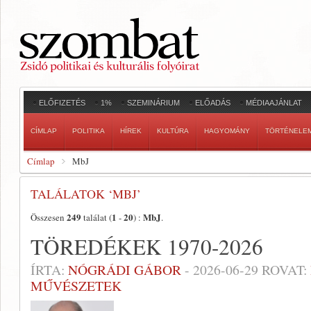
ELŐFIZETÉS
1%
SZEMINÁRIUM
ELŐADÁS
MÉDIAAJÁNLAT
CÍMLAP
POLITIKA
HÍREK
KULTÚRA
HAGYOMÁNY
TÖRTÉNELE
Címlap
MbJ
TALÁLATOK ‘MBJ’
249
1
20
MbJ
Összesen
találat (
-
) :
.
TÖREDÉKEK 1970-2026
ÍRTA:
NÓGRÁDI GÁBOR
-
2026-06-29
ROVAT:
MŰVÉSZETEK