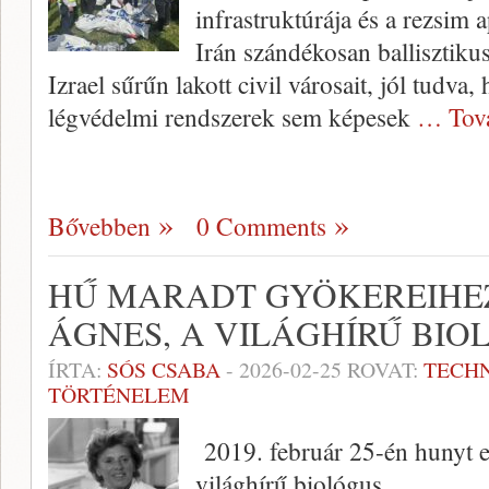
infrastruktúrája és a rezsim 
Irán szándékosan ballisztikus
Izrael sűrűn lakott civil városait, jól tudva
légvédelmi rendszerek sem képesek
… Tov
Bővebben
0 Comments
HŰ MARADT GYÖKEREIHE
ÁGNES, A VILÁGHÍRŰ BIO
ÍRTA:
SÓS CSABA
-
2026-02-25
ROVAT:
TECH
TÖRTÉNELEM
2019. február 25-én hunyt e
világhírű biológus.