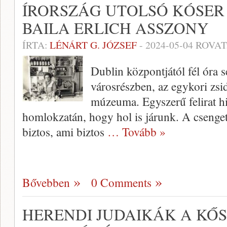
ÍRORSZÁG UTOLSÓ KÓSER
BAILA ERLICH ASSZONY
ÍRTA:
LÉNÁRT G. JÓZSEF
-
2024-05-04
ROVAT
Dublin központjától fél óra s
városrészben, az egykori zsid
múzeuma. Egyszerű felirat hi
homlokzatán, hogy hol is járunk. A csengetés
biztos, ami biztos
… Tovább »
Bővebben
0 Comments
HERENDI JUDAIKÁK A KŐS