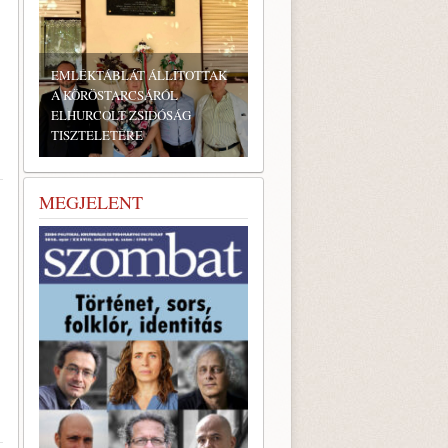
EMLÉKTÁBLÁT ÁLLÍTOTTAK
A KÖRÖSTARCSÁRÓL
ELHURCOLT ZSIDÓSÁG
TISZTELETÉRE
BONYHÁDI ZSIDÓ NAPOK
MEGJELENT