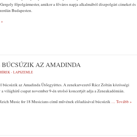
 Gergely főpolgármester, amikor a főváros napja alkalmából díszpolgári címeket és
szerdán Budapesten.
 »
L BÚCSÚZIK AZ AMADINDA
HÍREK - LAPSZEMLE
l búcsúzik az Amadinda Ütőegyüttes. A zenekarvezető Rácz Zoltán közösségi
gy a világhírű csapat november 9-én utolsó koncertjét adja a Zeneakadémián.
Reich Music for 18 Musicians című művének előadásával búcsúzik
… Tovább »