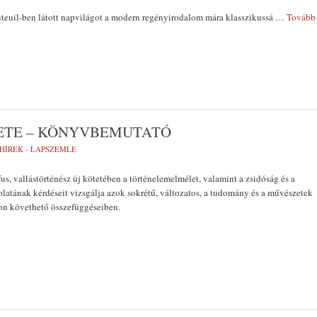
Auteuil-ben látott napvilágot a modern regényirodalom mára klasszikussá
… Tovább
ETE – KÖNYVBEMUTATÓ
HÍREK - LAPSZEMLE
us, vallástörténész új kötetében a történelemelmélet, valamint a zsidóság és a
latának kérdéseit vizsgálja azok sokrétű, változatos, a tudomány és a művészetek
on követhető összefüggéseiben.