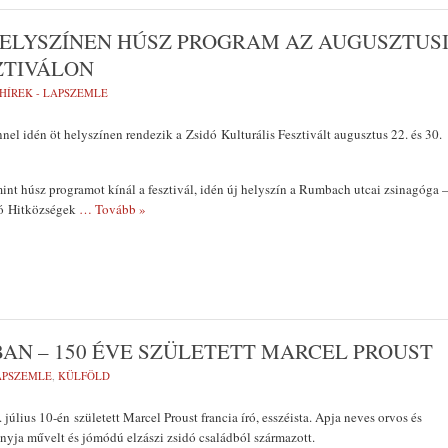
T HELYSZÍNEN HÚSZ PROGRAM AZ AUGUSZTUS
ZTIVÁLON
HÍREK - LAPSZEMLE
nnel idén öt helyszínen rendezik a Zsidó Kulturális Fesztivált augusztus 22. és 30.
int húsz programot kínál a fesztivál, idén új helyszín a Rumbach utcai zsinagóga 
dó Hitközségek
… Tovább »
AN – 150 ÉVE SZÜLETETT MARCEL PROUST
LAPSZEMLE
,
KÜLFÖLD
július 10-én született Marcel Proust francia író, esszéista. Apja neves orvos és
anyja művelt és jómódú elzászi zsidó családból származott.