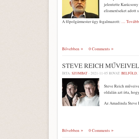
jelentette Karácsony
elismeréseket adott 
A főpolgármester úgy fogalmazott:
… Tovább
Bővebben
0 Comments
STEVE REICH MŰVEIVE
ÍRTA:
SZOMBAT
-
2021-11-05
ROVAT:
BELFÖLD
,
Steve Reich műveive
oldalán azt írta, ho
Az Amadinda Steve 
Bővebben
0 Comments