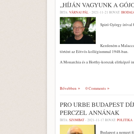
„HÍJÁN VAGYUNK A GÓJ
ÍRTA:
VÁRNAI PÁL
-
2021-11-21
ROVAT:
IRODA
Spiró György íróval 
Kezdeném a Malaccal 
történt az Eötvös kollégiummal 1948-ban.
A Monarchia és a Horthy-korszak elitképző i
Bővebben
0 Comments
PRO URBE BUDAPEST DÍ
PERCZEL ANNÁNAK
ÍRTA:
SZOMBAT
-
2021-11-17
ROVAT:
POLITIKA
Budapest a nemzet f