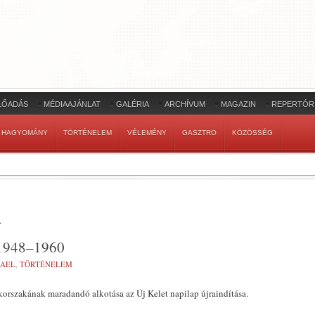
LŐADÁS
MÉDIAAJÁNLAT
GALÉRIA
ARCHÍVUM
MAGAZIN
REPERTÓR
HAGYOMÁNY
TÖRTÉNELEM
VÉLEMÉNY
GASZTRO
KÖZÖSSÉG
.
1948–1960
RAEL
,
TÖRTÉNELEM
korszakának maradandó alkotása az Új Kelet napilap újraindítása.