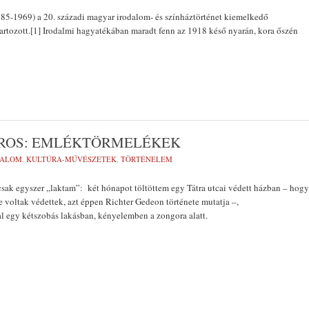
85-1969) a 20. századi magyar irodalom- és színháztörténet kiemelkedő
artozott.[1] Irodalmi hagyatékában maradt fenn az 1918 késő nyarán, kora őszén
ÁROS: EMLÉKTÖRMELÉKEK
DALOM
,
KULTÚRA-MŰVÉSZETEK
,
TÖRTÉNELEM
sak egyszer „laktam”: két hónapot töltöttem egy Tátra utcai védett házban – hogy
e voltak védettek, azt éppen Richter Gedeon története mutatja –,
gy kétszobás lakásban, kényelemben a zongora alatt.