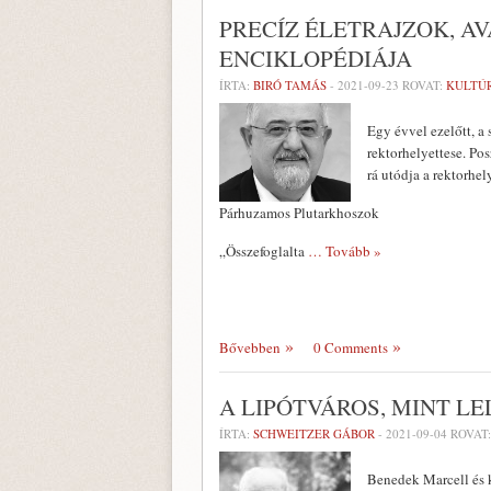
PRECÍZ ÉLETRAJZOK, A
ENCIKLOPÉDIÁJA
ÍRTA:
BIRÓ TAMÁS
-
2021-09-23
ROVAT:
KULTÚ
Egy évvel ezelőtt, 
rektorhelyettese. Po
rá utódja a rektorhe
Párhuzamos Plutarkhoszok
„Összefoglalta
… Tovább »
Bővebben
0 Comments
A LIPÓTVÁROS, MINT L
ÍRTA:
SCHWEITZER GÁBOR
-
2021-09-04
ROVAT
Benedek Marcell és k