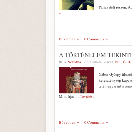
Párizs déli részén, 
»
Bővebben
0 Comments
A TÖRTÉNELEM TEKINT
ÍRTA:
SZOMBAT
-
2021-06-08
ROVAT:
BELFÖLD
,
Gábor György filozóf
kereszténység kapcso
terén egyaránt nyom
Mint írja:
… Tovább »
Bővebben
0 Comments