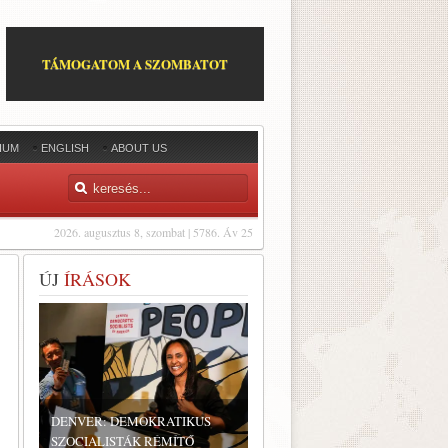
TÁMOGATOM A SZOMBATOT
IUM
ENGLISH
ABOUT US
2026. augusztus 8, szombat | 5786. Áv 25
ÚJ
ÍRÁSOK
DENVER: DEMOKRATIKUS
SZOCIALISTÁK RÉMÍTŐ