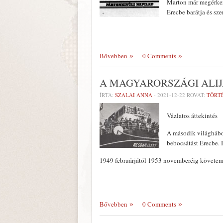
Marton már megérkezé
Erecbe barátja és sz
Bővebben
0 Comments
A MAGYARORSZÁGI ALIJA
ÍRTA:
SZALAI ANNA
-
2021-12-22
ROVAT:
TÖRT
Vázlatos áttekintés
A második világhábor
bebocsátást Erecbe. I
1949 februárjától 1953 novemberéig követe
Bővebben
0 Comments