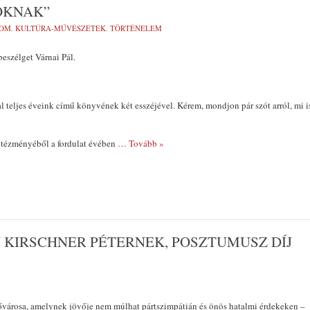
OKNAK”
LOM
,
KULTÚRA-MŰVÉSZETEK
,
TÖRTÉNELEM
beszélget Várnai Pál.
teljes éveink című könyvének két esszéjével. Kérem, mondjon pár szót arról, mi i
ntézményéből a fordulat évében
… Tovább »
J KIRSCHNER PÉTERNEK, POSZTUMUSZ DÍJ
ővárosa, amelynek jövője nem múlhat pártszimpátián és önös hatalmi érdekeken –