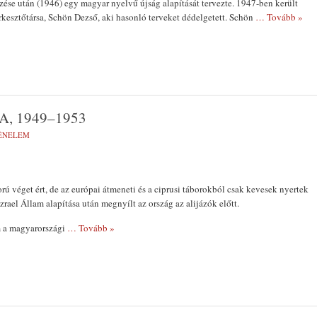
se után (1946) egy magyar nyelvű újság alapítását tervezte. 1947-ben került
erkesztőtársa, Schön Dezső, aki hasonló terveket dédelgetett. Schön
… Tovább »
, 1949–1953
ÉNELEM
ú véget ért, de az európai átmeneti és a ciprusi táborokból csak kevesek nyertek
zrael Állam alapítása után megnyílt az ország az alijázók előtt.
m a magyarországi
… Tovább »