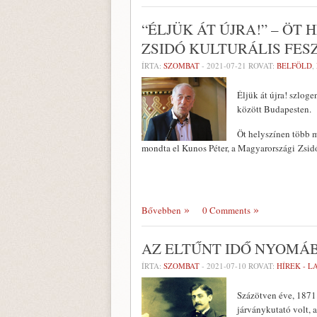
“ÉLJÜK ÁT ÚJRA!” – Ö
ZSIDÓ KULTURÁLIS FES
ÍRTA:
SZOMBAT
-
2021-07-21
ROVAT:
BELFÖLD
,
Éljük át újra! szloge
között Budapesten.
Öt helyszínen több m
mondta el Kunos Péter, a Magyarországi Zsi
Bővebben
0 Comments
AZ ELTŰNT IDŐ NYOMÁB
ÍRTA:
SZOMBAT
-
2021-07-10
ROVAT:
HÍREK - 
Százötven éve, 1871. 
járványkutató volt, 