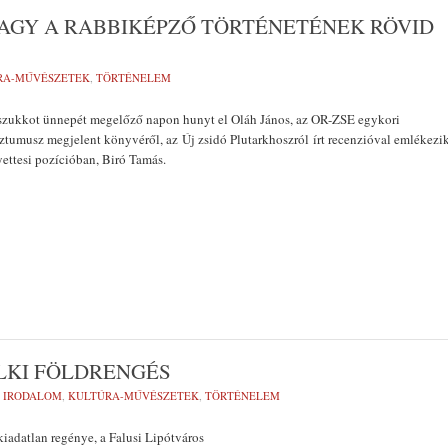
VAGY A RABBIKÉPZŐ TÖRTÉNETÉNEK RÖVID
RA-MŰVÉSZETEK
,
TÖRTÉNELEM
a szukkot ünnepét megelőző napon hunyt el Oláh János, az OR-ZSE egykori
sztumusz megjelent könyvéről, az Új zsidó Plutarkhoszról írt recenzióval emlékezi
lyettesi pozícióban, Biró Tamás.
ELKI FÖLDRENGÉS
:
IRODALOM
,
KULTÚRA-MŰVÉSZETEK
,
TÖRTÉNELEM
iadatlan regénye, a Falusi Lipótváros