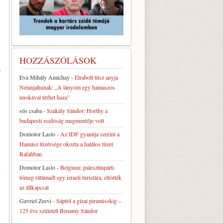
HOZZÁSZÓLÁSOK
k
Eva Mihály Amichay
-
Elrabolt túsz anyja
Netanjahunak: „A lányom egy hamaszos
unokával térhet haza”
sós csaba
-
Szakály Sándor: Horthy a
budapesti zsidóság megmentője volt
Domotor Laslo
-
Az IDF gyanúja szerint a
Hamász tüzérsége okozta a halálos tüzet
Rafahban
Domotor Laslo
-
Belgium: palesztinpárti
tömeg rátámadt egy izraeli turistára, eltörték
az állkapcsát
Gavriel Zeevi
-
Sáptól a gízai piramisokig –
125 éve született Benamy Sándor