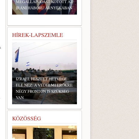
MEGÁLLAPODÁST KÖTÖTT AZ
IRÁNI HÁBORÚ ÁRNYÉKÁBAN
HÍREK-LAPSZEMLE
s
IZRAEL FESZÜLT HÉTVÉGE
ELÉ NÉZ: A VÉDELMI ERŐKRE
NÉGY FRONTON IS SZÜKSÉG
VAN
KÖZÖSSÉG