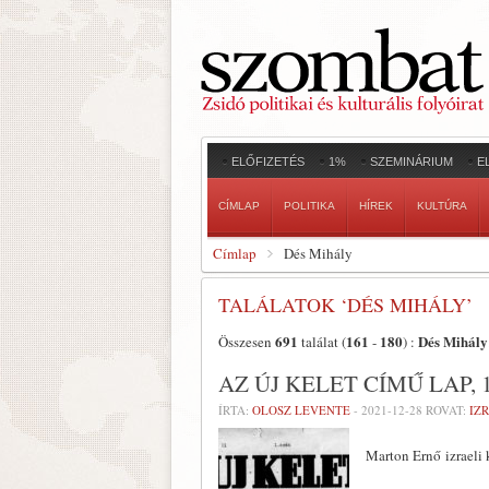
ELŐFIZETÉS
1%
SZEMINÁRIUM
E
CÍMLAP
POLITIKA
HÍREK
KULTÚRA
Címlap
Dés Mihály
TALÁLATOK ‘DÉS MIHÁLY’
691
161
180
Dés Mihály
Összesen
találat (
-
) :
AZ ÚJ KELET CÍMŰ LAP, 
ÍRTA:
OLOSZ LEVENTE
-
2021-12-28
ROVAT:
IZ
Marton Ernő izraeli 