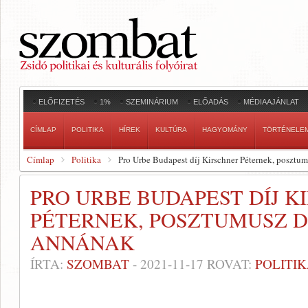
ELŐFIZETÉS
1%
SZEMINÁRIUM
ELŐADÁS
MÉDIAAJÁNLAT
CÍMLAP
POLITIKA
HÍREK
KULTÚRA
HAGYOMÁNY
TÖRTÉNELE
Címlap
Politika
Pro Urbe Budapest díj Kirschner Péternek, posztu
PRO URBE BUDAPEST DÍJ K
PÉTERNEK, POSZTUMUSZ D
ANNÁNAK
ÍRTA:
SZOMBAT
-
2021-11-17
ROVAT:
POLITI