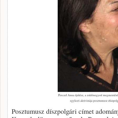
Perczel Anna építész, a zsidónegyed megmentésé
egykori aktivistája posztumusz díszpolg
Posztumusz díszpolgári címet adomá