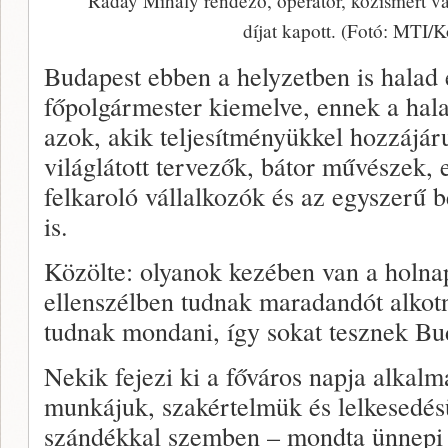
Ráday Mihály rendezõ, operatõr, közismert v
díjat kapott. (Fotó: MTI/K
Budapest ebben a helyzetben is halad e
főpolgármester kiemelve, ennek a hal
azok, akik teljesítményükkel hozzájár
világlátott tervezők, bátor művészek, e
felkaroló vállalkozók és az egyszerű
is.
Közölte: olyanok kezében van a holna
ellenszélben tudnak maradandót alkotn
tudnak mondani, így sokat tesznek Bu
Nekik fejezi ki a főváros napja alkalm
munkájuk, szakértelmük és lelkesedés
szándékkal szemben – mondta ünnepi