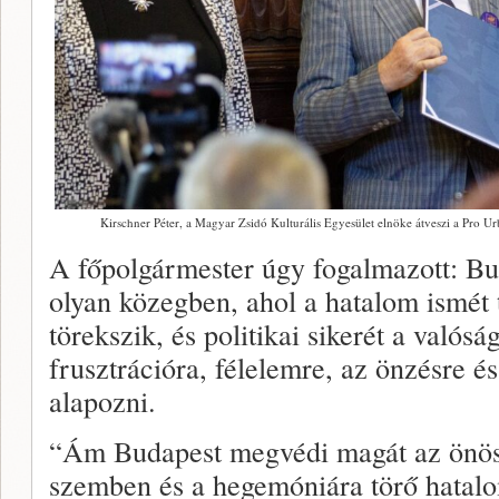
Kirschner Péter, a Magyar Zsidó Kulturális Egyesület elnöke átveszi a Pro U
A főpolgármester úgy fogalmazott: Bud
olyan közegben, ahol a hatalom ismét 
törekszik, és politikai sikerét a valóság
frusztrációra, félelemre, az önzésre é
alapozni.
“Ám Budapest megvédi magát az önös
szemben és a hegemóniára törő hatalo