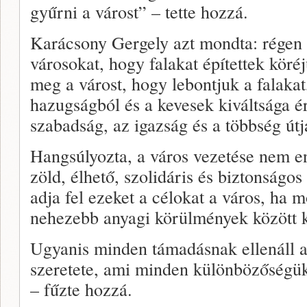
gyűrni a várost” – tette hozzá.
Karácsony Gergely azt mondta: régen
városokat, hogy falakat építettek kör
meg a várost, hogy lebontjuk a falakat
hazugságból és a kevesek kiváltsága 
szabadság, az igazság és a többség útj
Hangsúlyozta, a város vezetése nem e
zöld, élhető, szolidáris és biztonságo
adja fel ezeket a célokat a város, ha 
nehezebb anyagi körülmények között k
Ugyanis minden támadásnak ellenáll a
szeretete, ami minden különbözőségük 
– fűzte hozzá.