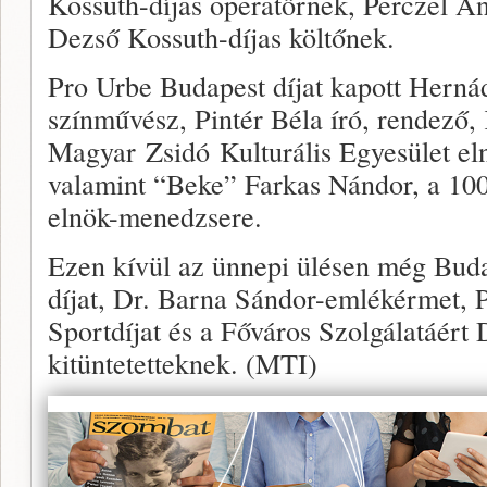
Kossuth-díjas operatőrnek, Perczel A
Dezső Kossuth-díjas költőnek.
Pro Urbe Budapest díjat kapott Herná
színművész, Pintér Béla író, rendező, 
Magyar Zsidó Kulturális Egyesület el
valamint “Beke” Farkas Nándor, a 10
elnök-menedzsere.
Ezen kívül az ünnepi ülésen még Buda
díjat, Dr. Barna Sándor-emlékérmet, 
Sportdíjat és a Főváros Szolgálatáért D
kitüntetetteknek. (MTI)