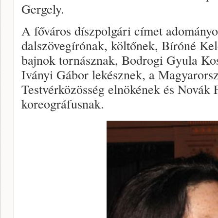
Gergely.
A főváros díszpolgári címet adomány
dalszövegírónak, költőnek, Bíróné Kel
bajnok tornásznak, Bodrogi Gyula Kos
Iványi Gábor lekésznek, a Magyarors
Testvérközösség elnökének és Novák F
koreográfusnak.