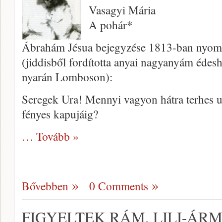
Vasagyi Mária
A pohár*
Ábrahám Jésua bejegyzése 1813-ban nyomt
(jiddisből fordította anyai nagy­anyám édes
nyarán Lomboson):
Seregek Ura! Mennyi vagyon hát­ra terhes 
fényes kapujáig?
… Tovább »
Bővebben
0 Comments
FIGYELTEK RÁM, LILI-ÁRM