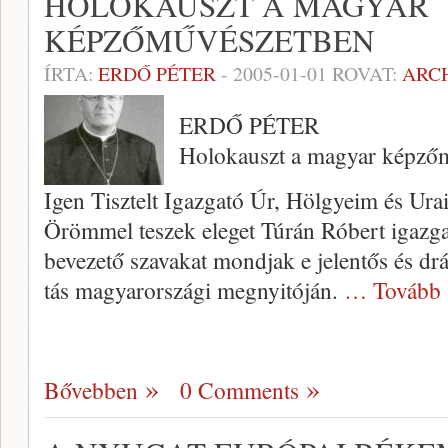
HOLOKAUSZT A MAGYAR
KÉPZŐMŰVÉSZETBEN
ÍRTA:
ERDŐ PÉTER
-
2005-01-01
ROVAT:
ARC
ERDŐ PÉTER
Holokauszt a magyar képző
Igen Tisztelt Igazgató Úr, Hölgyeim és Ura
Örömmel teszek eleget Túrán Ró­bert igazga
bevezető szavakat mondjak e jelentős és dr
tás magyarországi megnyitóján.
… Tovább 
Bővebben
0 Comments