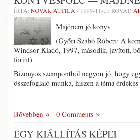
KÖNYVESPOLC — MAJDNE
ÍRTA:
NOVÁK ATTILA
-
1999-11-01
ROVAT:
A
Majdnem jó könyv
(Győri Szabó Róbert: A komm
Windsor Kiadó, 1997, második, javított, bőv
forint)
Bizonyos szempontból nagyon jó, hogy egyá
összefoglaló munka, hiszen a téma érde­kes
Bővebben
0 Comments
EGY KIÁLLÍTÁS KÉPEI