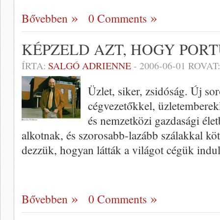
Bővebben
0 Comments
KÉPZELD AZT, HOGY POR
ÍRTA:
SALGÓ ADRIENNE
-
2006-06-01
ROVAT
Üzlet, siker, zsidóság. Új s
cégvezetőkkel, üzletemberekk
és nemzetközi gazdasági élet
alkotnak, és szorosabb-lazább szálakkal k
dezzük, hogyan látták a világot cégük indu
Bővebben
0 Comments