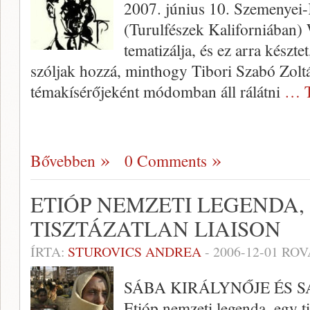
2007. június 10. Szemenyei-
(Turulfészek Kaliforniában)
tematizálja, és ez arra készt
szóljak hozzá, minthogy Tibori Szabó Zoltá
témakísérőjeként módomban áll rálátni
… T
Bővebben
0 Comments
ETIÓP NEMZETI LEGENDA,
TISZTÁZATLAN LIAISON
ÍRTA:
STUROVICS ANDREA
-
2006-12-01
ROV
SÁBA KIRÁLYNŐJE ÉS 
Etióp nemzeti legenda, egy ti