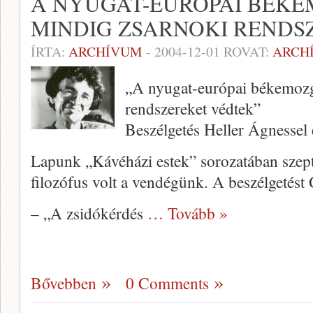
A NYUGAT-EURÓPAI BÉK
MINDIG ZSARNOKI RENDS
ÍRTA:
ARCHÍVUM
-
2004-12-01
ROVAT:
ARCH
„A nyugat-európai békemoz
rendszereket védtek”
Beszélgetés Heller Ágnessel
Lapunk „Kávéházi estek” sorozatá­ban szept
filozófus volt a vendégünk. A be­szélgetést
– „A zsidókérdés
… Tovább »
Bővebben
0 Comments