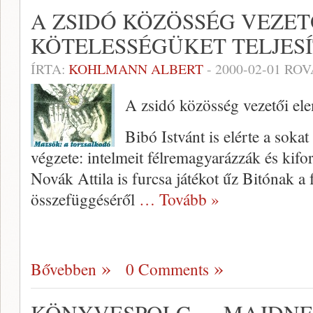
A ZSIDÓ KÖZÖSSÉG VEZET
KÖTELESSÉGÜKET TELJESÍ
ÍRTA:
KOHLMANN ALBERT
-
2000-02-01
ROV
A zsidó közösség vezetői elem
Bibó Istvánt is elérte a sokat 
végzete: intel­meit félremagyarázzák és kifo
Novák Attila is furcsa játékot űz Bitó­nak a
összefüg­géséről
… Tovább »
Bővebben
0 Comments