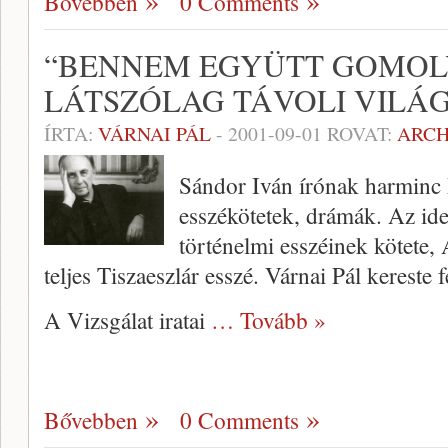
Bővebben
0 Comments
“BENNEM EGYÜTT GOMO
LÁTSZÓLAG TÁVOLI VILÁ
ÍRTA:
VÁRNAI PÁL
-
2001-09-01
ROVAT:
ARC
Sándor Iván írónak harminc 
esszékötetek, drámák. Az ide
történelmi esszéinek kötete,
teljes Tiszaeszlár esszé. Várnai Pál kereste f
A Vizsgálat iratai
… Tovább »
Bővebben
0 Comments