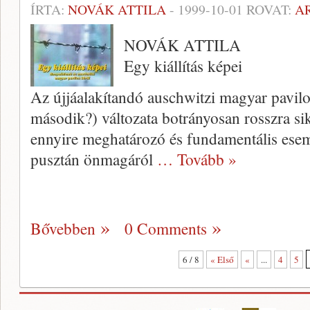
ÍRTA:
NOVÁK ATTILA
-
1999-10-01
ROVAT:
A
NOVÁK ATTILA
Egy kiállítás képei
Az újjáalakítandó auschwitzi magyar pavil
második?) változata botrányosan rossz­ra si
ennyire meghatározó és fundamentális ese­m
pusz­tán önmagáról
… Tovább »
Bővebben
0 Comments
6 / 8
« Első
«
...
4
5