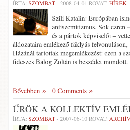
ÍRTA:
SZOMBAT
-
2008-04-01
ROVAT:
HÍREK 
Szili Katalin: Európában ismét
antiszemitizmus. Sok ezren 
és a pártok képviselői – vett
áldozataira emlékező fáklyás felvonuláson, 
Házánál tartottak megemlékezést: ezen a szoc
fideszes Balog Zoltán is beszédet mondott.
Bővebben
0 Comments
ŰRÖK A KOLLEKTÍV EML
ÍRTA:
SZOMBAT
-
2007-06-10
ROVAT:
ARCHÍ