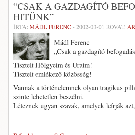
“CSAK A GAZDAGÍTÓ BEF
HITÜNK”
ÍRTA:
MÁDL FERENC
-
2002-03-01
ROVAT:
A
Mádl Ferenc
„Csak a gazdagító befogadás 
Tisztelt Hölgyeim és Uraim!
Tisztelt emlékező közösség!
Vannak a történelem­nek olyan tragikus pilla
szinte lehetetlen beszélni.
Léteznek ugyan szavak, amelyek leírják azt