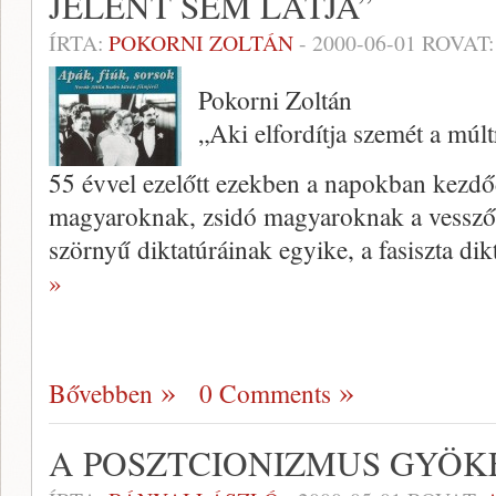
JELENT SEM LÁTJA”
ÍRTA:
POKORNI ZOLTÁN
-
2000-06-01
ROVAT
Pokorni Zoltán
„Aki elfordítja szemét a múltr
55 évvel ezelőtt ezekben a napok­ban kezd
magyaroknak, zsidó magyaroknak a vesszőfu
szörnyű diktatúráinak egyike, a fasiszta di
»
Bővebben
0 Comments
A POSZTCIONIZMUS GYÖK