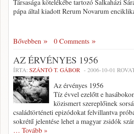
Társasága kötelékébe tartozó Salkaházi Sár
pápa által kiadott Rerum Novarum encikli
Bővebben
0 Comments
AZ ÉRVÉNYES 1956
ÍRTA:
SZÁNTÓ T. GÁBOR
-
2006-10-01
ROVA
Az érvényes 1956
Tíz évvel ezelőtt e ha­sáboko
közis­mert szereplőinek sorsá
családtörténeti epizódokat fel­villantva prób
sokrétű jelentése lehet a magyar zsidók s
… Tovább »