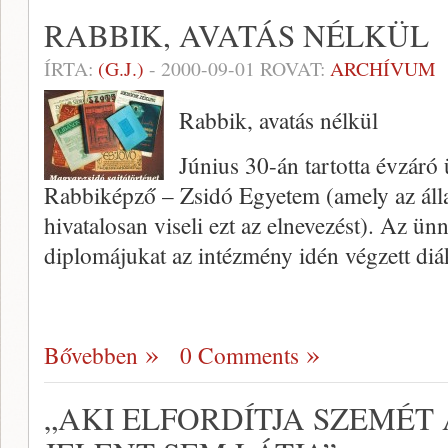
RABBIK, AVATÁS NÉLKÜL
ÍRTA:
(G.J.)
-
2000-09-01
ROVAT:
ARCHÍVUM
Rabbik, avatás nélkül
Június 30-án tartotta évzáró
Rabbiképző – Zsidó Egyetem (amely az áll
hivatalosan viseli ezt az el­nevezést). Az ün
diplomájukat az intézmény idén végzett diá
Bővebben
0 Comments
„AKI ELFORDÍTJA SZEMÉT 