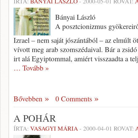
ÍRTA:
BÁNYAI LÁSZLÓ
-
2000-05-01
ROVAT:
Bányai László
A posztcionizmus gyökereir
Izrael – nem saját jószántából – az el­múlt
vívott meg arab szomszédaival. Bár a zsid
irt alá Egyiptommal, amiért visszaadta a telj
… Tovább »
Bővebben
0 Comments
A POHÁR
ÍRTA:
VASAGYI MÁRIA
-
2000-04-01
ROVAT: