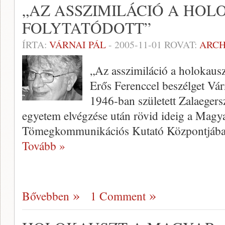
„AZ ASSZIMILÁCIÓ A HOL
FOLYTATÓDOTT”
ÍRTA:
VÁRNAI PÁL
-
2005-11-01
ROVAT:
ARC
„Az asszimiláció a holokauszt
Erős Ferenccel beszélget Vár
1946-ban született Zalae­ger
egyetem elvégzése után rövid ideig a Magya
Tömegkommu­nikációs Kutató Központjá­ba
Tovább »
Bővebben
1 Comment