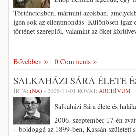
Történetekben, mármint azokban, amelyekb
igen sok az ellentmondás. Különösen igaz ez
történet szereplői, va­lamint az őket körül
Bővebben
0 Comments
SALKAHÁZI SÁRA ÉLETE 
ÍRTA:
(NA)
-
2006-11-01
ROVAT:
ARCHÍVUM
Salkaházi Sára élete és halála
2006. szeptember 17-én avatt
– boldoggá az 1899-ben, Kassán született s