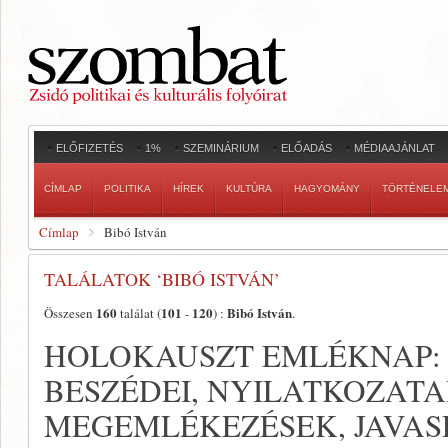
ELŐFIZETÉS
1%
SZEMINÁRIUM
ELŐADÁS
MÉDIAAJÁNLAT
CÍMLAP
POLITIKA
HÍREK
KULTÚRA
HAGYOMÁNY
TÖRTÉNELE
Címlap
Bibó István
TALÁLATOK ‘BIBÓ ISTVÁN’
160
101
120
Bibó István
Összesen
találat (
-
) :
.
HOLOKAUSZT EMLÉKNAP: 
BESZÉDEI, NYILATKOZATAI
MEGEMLÉKEZÉSEK, JAVA