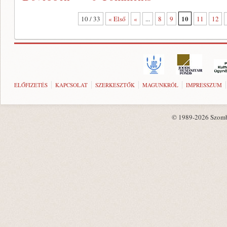
10
10 / 33
« Első
«
...
8
9
11
12
ELŐFIZETÉS
KAPCSOLAT
SZERKESZTŐK
MAGUNKRÓL
IMPRESSZUM
© 1989-2026 Szombat