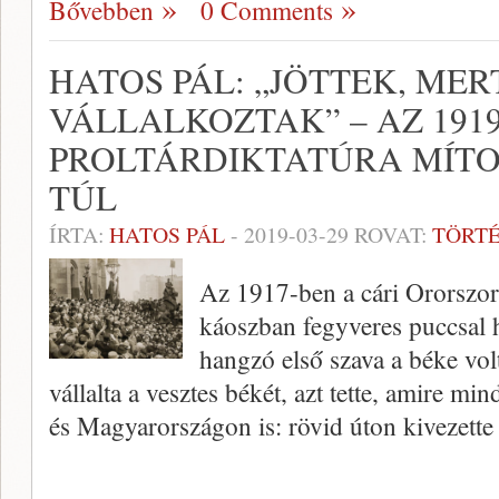
Bővebben
0 Comments
HATOS PÁL: „JÖTTEK, MER
VÁLLALKOZTAK” – AZ 1919
PROLTÁRDIKTATÚRA MÍTO
TÚL
ÍRTA:
HATOS PÁL
-
2019-03-29
ROVAT:
TÖRT
Az 1917-ben a cári Ororszor
káoszban fegyveres puccsal 
hangzó első szava a béke vo
vállalta a vesztes békét, azt tette, amire 
és Magyarországon is: rövid úton kivezett