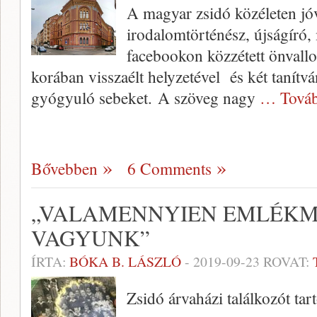
A magyar zsidó közéleten jóv
irodalomtörténész, újságíró,
facebookon közzétett önvallo
korában visszaélt helyzetével és két tanít
gyógyuló sebeket. A szöveg nagy
… Továb
Bővebben
6 Comments
„VALAMENNYIEN EMLÉKM
VAGYUNK”
ÍRTA:
BÓKA B. LÁSZLÓ
-
2019-09-23
ROVAT:
Zsidó árvaházi találkozót tar