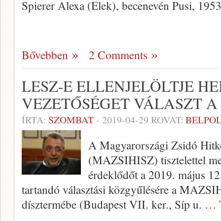
Spierer Alexa (Elek), becenevén Pusi, 195
Bővebben
2 Comments
LESZ-E ELLENJELÖLTJE HE
VEZETŐSÉGET VÁLASZT A
ÍRTA:
SZOMBAT
-
2019-04-29
ROVAT:
BELPOL
A Magyarországi Zsidó Hitk
(MAZSIHISZ) tisztelettel meg
érdeklődőt a 2019. május 12.
tartandó választási közgyűlésére a MAZSI
dísztermébe (Budapest VII. ker., Síp u.
… 