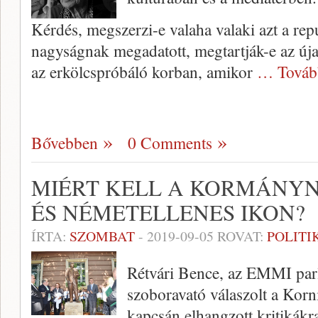
Kérdés, megszerzi-e valaha valaki azt a rep
nagyságnak megadatott, megtartják-e az új
az erkölcspróbáló korban, amikor
… Továb
Bővebben
0 Comments
MIÉRT KELL A KORMÁNYN
ÉS NÉMETELLENES IKON?
ÍRTA:
SZOMBAT
-
2019-09-05
ROVAT:
POLITI
Rétvári Bence, az EMMI parl
szoboravató válaszolt a Korni
kapcsán elhangzott kritikákr