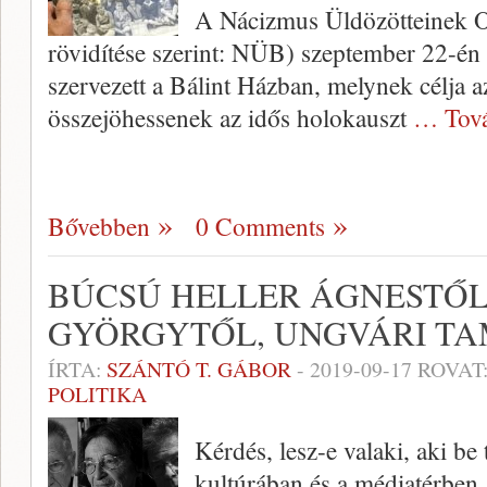
A Nácizmus Üldözötteinek O
rövidítése szerint: NÜB) szeptember 22-én 
szervezett a Bálint Házban, melynek célja a
összejöhessenek az idős holokauszt
… Tov
Bővebben
0 Comments
BÚCSÚ HELLER ÁGNESTŐL
GYÖRGYTŐL, UNGVÁRI T
ÍRTA:
SZÁNTÓ T. GÁBOR
-
2019-09-17
ROVAT
POLITIKA
Kérdés, lesz-e valaki, aki be 
kultúrában és a médiatérben.