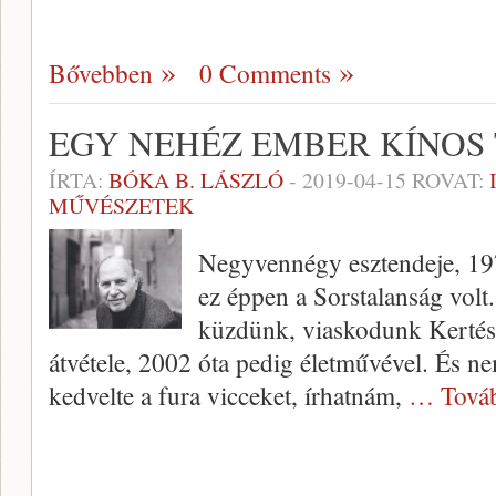
Bővebben
0 Comments
EGY NEHÉZ EMBER KÍNOS
ÍRTA:
BÓKA B. LÁSZLÓ
-
2019-04-15
ROVAT:
MŰVÉSZETEK
Negyvennégy esztendeje, 197
ez éppen a Sorstalanság vol
küzdünk, viaskodunk Kertés
átvétele, 2002 óta pedig életművével. És n
kedvelte a fura vicceket, írhatnám,
… Tová