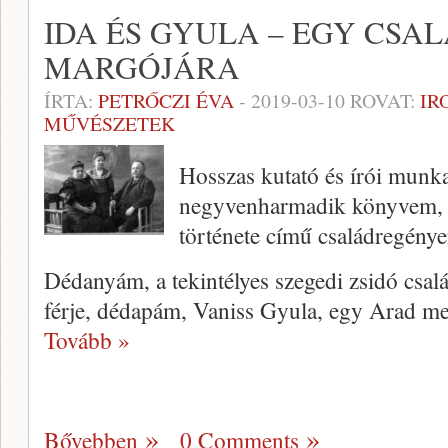
IDA ÉS GYULA – EGY CS
MARGÓJÁRA
ÍRTA:
PETRŐCZI ÉVA
-
2019-03-10
ROVAT:
IR
MŰVÉSZETEK
Hosszas kutató és írói munka
negyvenharmadik könyvem, I
története című családregény
Dédanyám, a tekintélyes szegedi zsidó csalá
férje, dédapám, Vaniss Gyula, egy Arad m
Tovább »
Bővebben
0 Comments