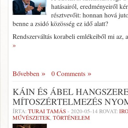
hatásairól, eredményeiről kér
résztvevőit: honnan hová jut
benne a zsidó közösség ez idő alatt?
Rendszerváltás korabeli emlékeiből mi az,
»
Bővebben
0 Comments
KÁIN ÉS ÁBEL HANGSZERE
MÍTOSZÉRTELMEZÉS NYO
ÍRTA:
TURAI TAMÁS
-
2020-05-14
ROVAT:
IR
MŰVÉSZETEK
,
TÖRTÉNELEM