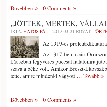
Bővebben
0 Comments
„JÖTTEK, MERTEK, VÁLL
ÍRTA:
HATOS PÁL
-
2019-03-21
ROVAT:
TÖRT
Az 1919-es proletárdiktatúra
Az 1917-ben a cári Ororszor
káoszban fegyveres puccsal hatalomra juto
szava a béke volt. Amikor Breszt-Litovszkban
tette, amire mindenki vágyott
… Tovább »
Bővebben
0 Comments