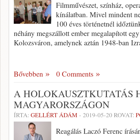
Filmművészet, színház, opera,
kínálatban. Mivel mindent 
100 éves történetnél időztü
néhány megszállott ember megalapított egy
Kolozsváron, amelynek aztán 1948-ban Iz
Bővebben
0 Comments
A HOLOKAUSZTKUTATÁS 
MAGYARORSZÁGON
ÍRTA:
GELLÉRT ÁDÁM
-
2019-05-20
ROVAT:
P
Reagálás Laczó Ferenc írásá