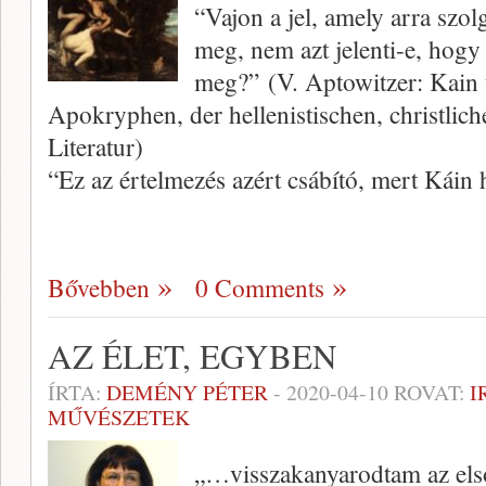
“Vajon a jel, amely arra szol
meg, nem azt jelenti-e, hogy
meg?” (V. Aptowitzer: Kain 
Apokryphen, der hellenistischen, christl
Literatur)
“Ez az értelmezés azért csábító, mert Káin 
Bővebben
0 Comments
AZ ÉLET, EGYBEN
ÍRTA:
DEMÉNY PÉTER
-
2020-04-10
ROVAT:
I
MŰVÉSZETEK
„…visszakanyarodtam az els