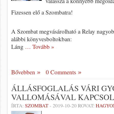
válassza a könnyebb megoldá
Fizessen elő a Szombatra!
A Szombat megvásárolható a Relay nagyobb 
alábbi könyvesboltokban:
Láng
… Tovább »
Bővebben
0 Comments
ÁLLÁSFOGLALÁS VÁRI GY
VALLOMÁSÁVAL KAPCSO
ÍRTA:
SZOMBAT
-
2019-10-20
ROVAT:
HAGYO