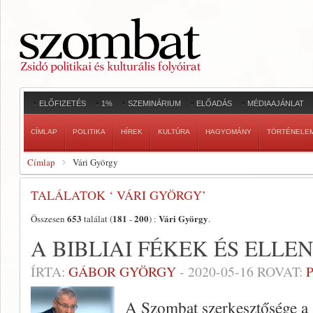
ELŐFIZETÉS
1%
SZEMINÁRIUM
ELŐADÁS
MÉDIAAJÁNLAT
CÍMLAP
POLITIKA
HÍREK
KULTÚRA
HAGYOMÁNY
TÖRTÉNELE
Címlap
Vári György
TALÁLATOK ‘ VÁRI GYÖRGY’
653
181
200
Vári György
Összesen
találat (
-
) :
.
A BIBLIAI FÉKEK ÉS ELL
ÍRTA:
GÁBOR GYÖRGY
-
2020-05-16
ROVAT:
A Szombat szerkesztősége a 3