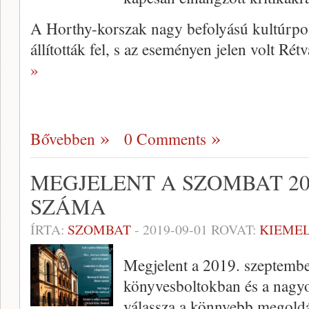
A Horthy-korszak nagy befolyású kultúrpo
állították fel, s az eseményen jelen volt Rét
»
Bővebben
0 Comments
MEGJELENT A SZOMBAT 20
SZÁMA
ÍRTA:
SZOMBAT
-
2019-09-01
ROVAT:
KIEME
Megjelent a 2019. szeptembe
könyvesboltokban és a nagy
válassza a könnyebb megoldá