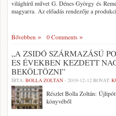
világhírű művet G. Dénes György és Remén
magyarra. Az előadás rendezője a produkc
Bővebben
0 Comments
„A ZSIDÓ SZÁRMAZÁSÚ PO
ES ÉVEKBEN KEZDETT N
BEKÖLTÖZNI”
ÍRTA:
BOLLA ZOLTÁN
-
2019-12-12
ROVAT:
K
Részlet Bolla Zoltán: Újlipót
könyvéből