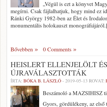
„Végül is ezt a könyvet Magy
megírni. Csak fájlalhatjuk, hogy mind ez i
Ránki György 1982-ben az Élet és Irodal
monumentális holokauszt monográfiájáról.
Bővebben
0 Comments
HEISLERT ELLENJELÖLT É
ÚJRAVÁLASZTOTTÁK
ÍRTA:
BÓKA B. LÁSZLÓ
-
2019-05-13
ROVAT:
Beszámoló a MAZSIHISZ tisz
Gyors, gördülékeny, az első t