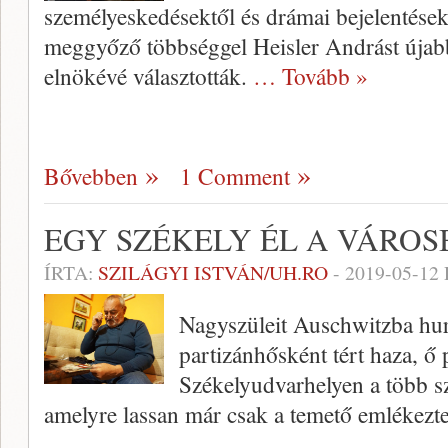
személyeskedésektől és drámai bejelentése
meggyőző többséggel Heisler Andrást új
elnökévé választották.
… Tovább »
Bővebben
1 Comment
EGY SZÉKELY ÉL A VÁROSB
ÍRTA:
SZILÁGYI ISTVÁN/UH.RO
-
2019-05-12
Nagyszüleit Auschwitzba hur
partizánhősként tért haza, ő
Székelyudvarhelyen a több s
amelyre lassan már csak a temető emlékezte