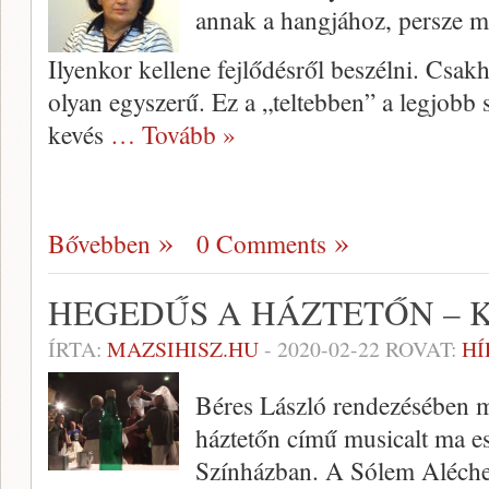
annak a hangjához, persze má
Ilyenkor kellene fejlődésről beszélni. Csa
olyan egyszerű. Ez a „teltebben” a legjobb s
kevés
… Tovább »
Bővebben
0 Comments
HEGEDŰS A HÁZTETŐN – 
ÍRTA:
MAZSIHISZ.HU
-
2020-02-22
ROVAT:
HÍ
Béres László rendezésében m
háztetőn című musicalt ma e
Színházban. A Sólem Aléchem