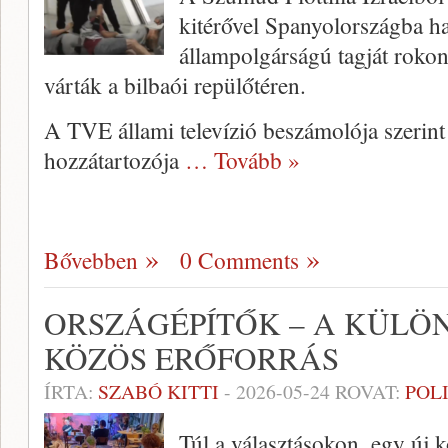
kitérővel Spanyolországba ha
állampolgárságú tagját roko
várták a bilbaói repülőtéren.
A TVE állami televízió beszámolója szerint 
hozzátartozója
… Tovább »
Bővebben
0 Comments
ORSZÁGÉPÍTŐK – A KÜLÖ
KÖZÖS ERŐFORRÁS
ÍRTA:
SZABÓ KITTI
-
2026-05-24
ROVAT:
POL
Túl a választásokon, egy új 