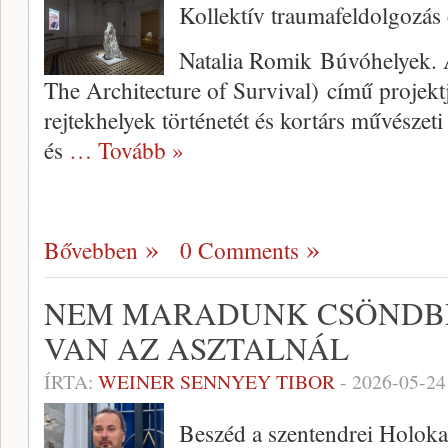
Kollektív traumafeldolgozás 
Natalia Romik Búvóhelyek. A 
The Architecture of Survival) című projektje
rejtekhelyek történetét és kortárs művészeti
és
… Tovább »
Bővebben
0 Comments
NEM MARADUNK CSÖNDBE
VAN AZ ASZTALNÁL
ÍRTA:
WEINER SENNYEY TIBOR
-
2026-05-24
Beszéd a szentendrei Holok