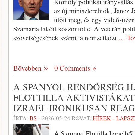
Komoly politikai irányváltás
az új miniszterelnök, Janez J
ütött meg, és egy videó-üzen
Szamária lakóit köszöntötte. A veterán pol
szövetségesének számít a nemzetközi
… To
Bővebben
0 Comments
A SPANYOL RENDŐRSÉG 
FLOTTILLA-AKTIVISTÁKAT
IZRAEL IRONIKUSAN REA
ÍRTA:
BS
-
2026-05-24
ROVAT:
HÍREK - LAPS
A Szumud Flottilla Izraelből 