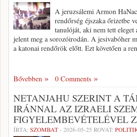
A jeruzsálemi Armon HaNaci
rendőrség éjszaka őrizetbe ve
tanulóját, aki nem tett elege
jelent meg a sorozóirodán. A jesivabóher 
a katonai rendőrök előtt. Ezt követően a r
Bővebben
0 Comments
NETANJAHU SZERINT A T
IRÁNNAL AZ IZRAELI SZ
FIGYELEMBEVÉTELÉVEL 
ÍRTA:
SZOMBAT
-
2026-05-25
ROVAT:
POLITI