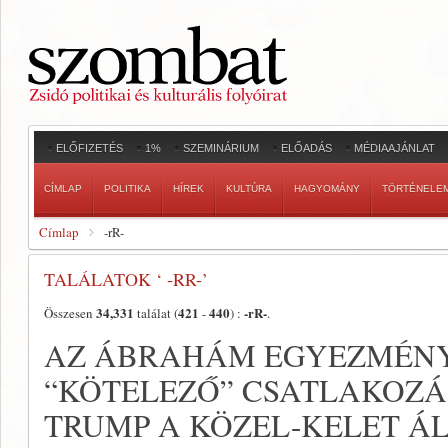
ELŐFIZETÉS
1%
SZEMINÁRIUM
ELŐADÁS
MÉDIAAJÁNLAT
CÍMLAP
POLITIKA
HÍREK
KULTÚRA
HAGYOMÁNY
TÖRTÉNELE
Címlap
-rR-
TALÁLATOK ‘ -RR-’
34,331
421
440
-rR-
Összesen
találat (
-
) :
.
AZ ÁBRAHÁM EGYEZMÉN
“KÖTELEZŐ” CSATLAKOZÁ
TRUMP A KÖZEL-KELET Á