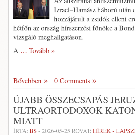
Az ausztráliai antiszemitizm
Izrael–Hamász háború után e
hozzájárult a zsidók elleni 
hétfőn az ország hírszerzési főnöke a Bon
vizsgáló meghallgatáson.
A
… Tovább »
Bővebben
0 Comments
ÚJABB ÖSSZECSAPÁS JER
ULTRAORTODOXOK KATON
MIATT
ÍRTA:
BS
-
2026-05-25
ROVAT:
HÍREK - LAPS