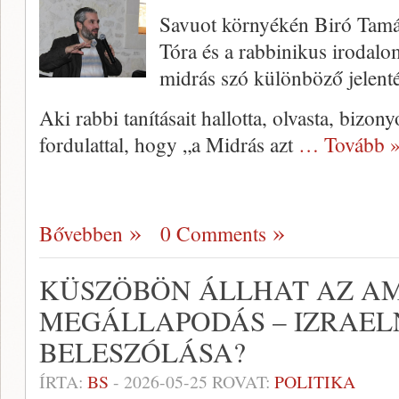
Savuot környékén Biró Tamás
Tóra és a rabbinikus irodalo
midrás szó különböző jelenté
Aki rabbi tanításait hallotta, olvasta, bizon
fordulattal, hogy „a Midrás azt
… Tovább 
Bővebben
0 Comments
KÜSZÖBÖN ÁLLHAT AZ AM
MEGÁLLAPODÁS – IZRAEL
BELESZÓLÁSA?
ÍRTA:
BS
-
2026-05-25
ROVAT:
POLITIKA