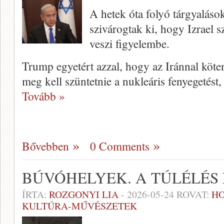
A hetek óta folyó tárgyaláso
szivárogtak ki, hogy Izrael 
veszi figyelembe.
Trump egyetért azzal, hogy az Iránnal kö
meg kell szüntetnie a nukleáris fenyegetést,
Tovább »
Bővebben
0 Comments
BÚVÓHELYEK. A TÚLÉLÉS 
ÍRTA:
ROZGONYI LIA
-
2026-05-24
ROVAT:
H
KULTÚRA-MŰVÉSZETEK