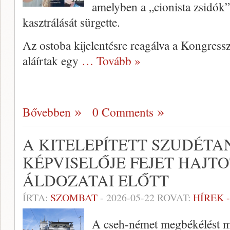
amelyben a „cionista zsidók”
kasztrálását sürgette.
Az ostoba kijelentésre reagálva a Kongress
aláírtak egy
… Tovább »
Bővebben
0 Comments
A KITELEPÍTETT SZUDÉT
KÉPVISELŐJE FEJET HAJT
ÁLDOZATAI ELŐTT
ÍRTA:
SZOMBAT
-
2026-05-22
ROVAT:
HÍREK 
A cseh-német megbékélést mél