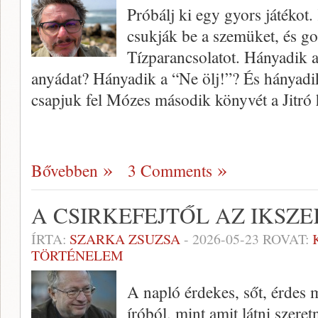
Próbálj ki egy gyors játékot
csukják be a szemüket, és g
Tízparancsolatot. Hányadik a
anyádat? Hányadik a “Ne ölj!”? És hányadi
csapjuk fel Mózes második könyvét a Jitró 
Bővebben
3 Comments
A CSIRKEFEJTŐL AZ IKSZE
ÍRTA:
SZARKA ZSUZSA
-
2026-05-23
ROVAT:
TÖRTÉNELEM
A napló érdekes, sőt, érdes m
íróból, mint amit látni szer