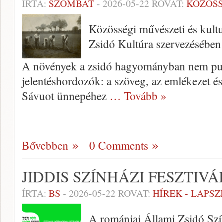
ÍRTA:
SZOMBAT
-
2026-05-22
ROVAT:
KÖZÖS
Közösségi művészeti és kult
Zsidó Kultúra szervezésében
A növények a zsidó hagyományban nem pusz
jelentéshordozók: a szöveg, az emlékezet és
Sávuot ünnepéhez
… Tovább »
Bővebben
0 Comments
JIDDIS SZÍNHÁZI FESZTI
ÍRTA:
BS
-
2026-05-22
ROVAT:
HÍREK - LAPS
A romániai Állami Zsidó Szín