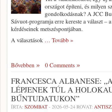
országot építeni, és milyen 
gondolkodásnak? A JCC Buda
Sávuot-programja erre kereste a választ – 
kérdéseinek metszéspontjában.
A választások
… Tovább »
Bővebben
0 Comments
FRANCESCA ALBANESE: „
LÉPJENEK TÚL A HOLOKAU
BŰNTUDATUKON”
ÍRTA:
SZOMBAT
-
2026-05-24
ROVAT:
ANTIS