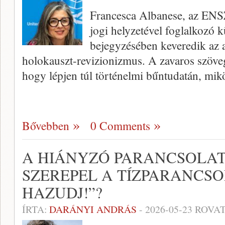
Francesca Albanese, az ENSZ
jogi helyzetével foglalkozó 
bejegyzésében keveredik az a
holokauszt-revizionizmus. A zavaros szöve
hogy lépjen túl történelmi bűntudatán, mi
Bővebben
0 Comments
A HIÁNYZÓ PARANCSOLAT
SZEREPEL A TÍZPARANCSO
HAZUDJ!”?
ÍRTA:
DARÁNYI ANDRÁS
-
2026-05-23
ROVAT