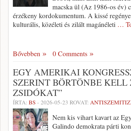
macska ül (Az 1986-os év) c
érzékeny kordokumentum. A kissé regénye
kulturális, közéleti és zilált magánéleti
… To
Bővebben
0 Comments
EGY AMERIKAI KONGRESSZ
SZERINT BÖRTÖNBE KELL 
ZSIDÓKAT”
ÍRTA:
BS
-
2026-05-23
ROVAT:
ANTISZEMITI
Nem kis vihart kavart az E
Galindo demokrata párti kong