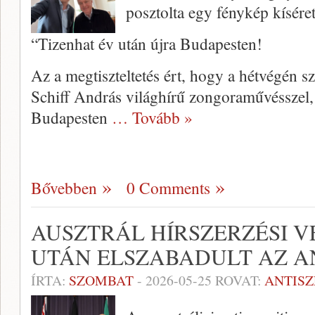
posztolta egy fénykép kísére
“Tizenhat év után újra Budapesten!
Az a megtiszteltetés ért, hogy a hétvégén s
Schiff András világhírű zongoraművésszel, 
Budapesten
… Tovább »
Bővebben
0 Comments
AUSZTRÁL HÍRSZERZÉSI V
UTÁN ELSZABADULT AZ A
ÍRTA:
SZOMBAT
-
2026-05-25
ROVAT:
ANTIS