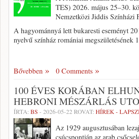
TES) 2026. május 25–30. kö
Nemzetközi Jiddis Színházi F
A hagyománnyá lett bukaresti eseményt 20
nyelvű színház romániai megszületésének 
Bővebben
0 Comments
100 ÉVES KORÁBAN ELHUN
HEBRONI MÉSZÁRLÁS UTO
ÍRTA:
BS
-
2026-05-22
ROVAT:
HÍREK - LAPS
Az 1929 augusztusában lezaj
csúcspontján az arab csőcsel