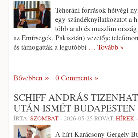
Teheráni források hétvégi nyi
egy szándéknyilatkozatot a h
több arab és muszlim ország
az Emírségek, Pakisztán) vezetője telefono
és támogatták a legutóbbi
… Tovább »
Bővebben
0 Comments
SCHIFF ANDRÁS TIZENHAT
UTÁN ISMÉT BUDAPESTEN
ÍRTA:
SZOMBAT
-
2026-05-25
ROVAT:
HÍREK 
A hírt Karácsony Gergely B