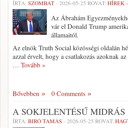
ÍRTA:
SZOMBAT
-
2026-05-25
ROVAT:
HÍREK 
Az Ábrahám Egyezményekhez 
vár el Donald Trump amerika
államaitól.
Az elnök Truth Social közösségi oldalán h
azzal érvelt, hogy a csatlakozás azoknak az
… Tovább »
Bővebben
0 Comments
A SOKJELENTÉSŰ MIDRÁS
ÍRTA:
BIRÓ TAMÁS
-
2026-05-25
ROVAT:
HAG