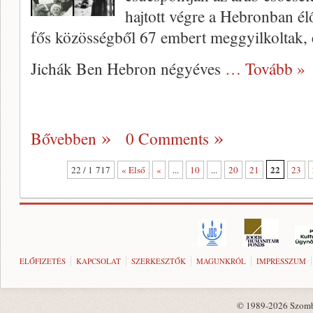
hajtott végre a Hebronban él
fős közösségből 67 embert meggyilkoltak, 
Jichák Ben Hebron négyéves
… Tovább »
Bővebben
0 Comments
22
22 / 1 717
« Első
«
...
10
...
20
21
23
ELŐFIZETÉS
KAPCSOLAT
SZERKESZTŐK
MAGUNKRÓL
IMPRESSZUM
© 1989-2026 Szombat