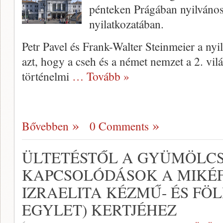
pénteken Prágában nyilvános
nyilatkozatában.
Petr Pavel és Frank-Walter Steinmeier a nyi
azt, hogy a cseh és a német nemzet a 2. vil
történelmi
… Tovább »
Bővebben
0 Comments
ÜLTETÉSTŐL A GYÜMÖLCS
KAPCSOLÓDÁSOK A MIKÉ
IZRAELITA KÉZMŰ- ÉS FÖ
EGYLET) KERTJÉHEZ