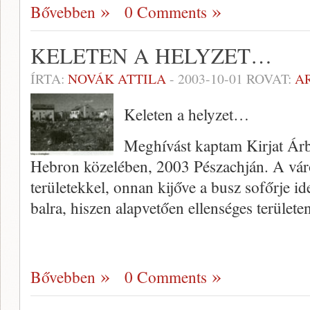
Bővebben
0 Comments
KELETEN A HELYZET…
ÍRTA:
NOVÁK ATTILA
-
2003-10-01
ROVAT:
A
Keleten a helyzet…
Meghívást kaptam Kirjat Árbá 
Hebron közelében, 2003 Pészachján. A város
területekkel, onnan kijőve a busz sofőrje id
balra, hiszen alapvetően ellenséges területe
Bővebben
0 Comments