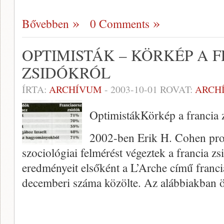
Bővebben
0 Comments
OPTIMISTÁK – KÖRKÉP A 
ZSIDÓKRÓL
ÍRTA:
ARCHÍVUM
-
2003-10-01
ROVAT:
ARCH
OptimistákKörkép a francia 
2002-ben Erik H. Cohen prof
szociológiai felmérést végeztek a francia z
eredményeit elsőként a L’Arche című franci
decemberi száma közölte. Az alábbiakban 