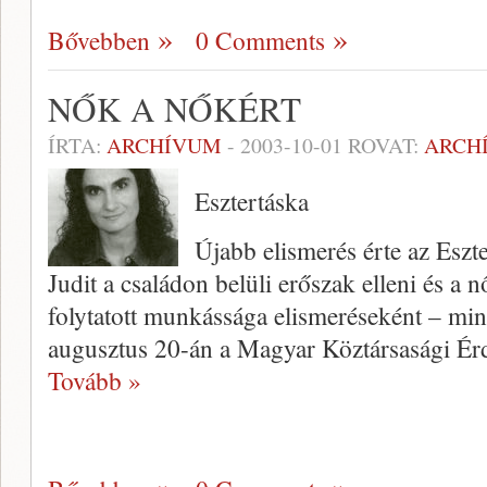
Bővebben
0 Comments
NŐK A NŐKÉRT
ÍRTA:
ARCHÍVUM
-
2003-10-01
ROVAT:
ARCH
Esztertáska
Újabb elismerés érte az Eszt
Judit a családon belüli erőszak elleni és a 
folytatott munkássága elismeréseként – m
augusztus 20-án a Magyar Köztársasági É
Tovább »