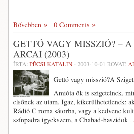
Bővebben
0 Comments
GETTÓ VAGY MISSZIÓ? – A
ARCAI (2003)
ÍRTA:
PÉCSI KATALIN
-
2003-10-01
ROVAT:
A
Gettó vagy misszió?A Sziget
Amióta ők is szigetelnek, mi
elsőnek az utam. Igaz, kikerülhetetlenek: a
Rádió C roma sátorba, vagy a kedvenc kult
színpadra igyekszem, a Chabad-haszidok
…