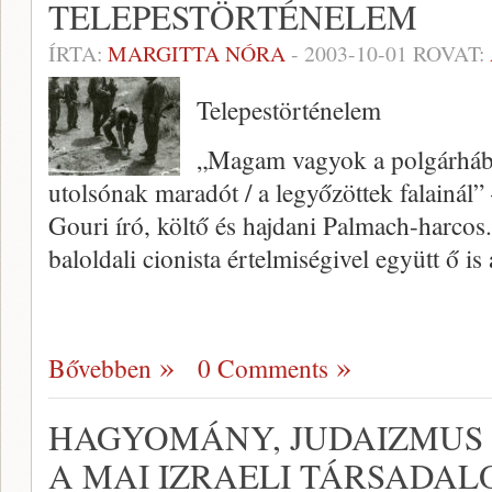
TELEPESTÖRTÉNELEM
ÍRTA:
MARGITTA NÓRA
-
2003-10-01
ROVAT:
Telepestörténelem
„Magam vagyok a polgárhábor
utolsónak maradót / a legyőzöttek falainál
Gouri író, költő és haj­dani Palmach-harco
baloldali cionista értelmi­ségivel együtt ő is 
Bővebben
0 Comments
HAGYOMÁNY, JUDAIZMUS 
A MAI IZRAELI TÁRSADA