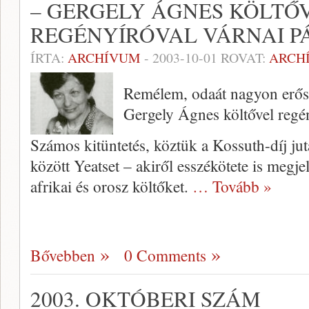
– GERGELY ÁGNES KÖLTŐV
REGÉNYÍRÓVAL VÁRNAI PÁ
ÍRTA:
ARCHÍVUM
-
2003-10-01
ROVAT:
ARCH
Remélem, odaát nagyon erős 
Gergely Ágnes költővel regén
Számos kitüntetés, köztük a Kossuth-díj jut
között Yeatset – akiről esszéköte­te is megj
afrikai és orosz költőket.
… Tovább »
Bővebben
0 Comments
2003. OKTÓBERI SZÁM