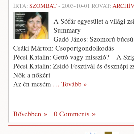
ÍRTA:
SZOMBAT
-
2003-10-01
ROVAT:
ARCHÍ
A Sófár egyesület a világi zs
Summary
Gadó János: Szomorú búcsú
Csáki Márton: Csoportgondolkodás
Pécsi Katalin: Gettó vagy misszió? – A Szig
Pécsi Katalin: Zsidó Fesztivál és össznépi z
Nők a nőkért
Az én mesém
… Tovább »
Bővebben
0 Comments