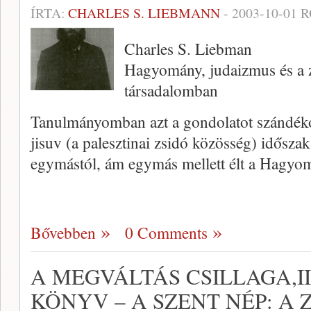
ÍRTA:
CHARLES S. LIEBMANN
-
2003-10-01
R
Charles S. Liebman
Hagyomány, judaizmus és a zs
társadalomban
Tanulmányomban azt a gondolatot szándéko
jisuv (a palesztinai zsidó közösség) idő­sz
egymástól, ám egymás mellett élt a Ha­gyo
Bővebben
0 Comments
A MEGVÁLTÁS CSILLAGA,III
KÖNYV – A SZENT NÉP: A 