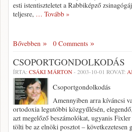
esti istentiszteletet a Rabbiképző zsinagóg
teljesre,
… Tovább »
Bővebben
0 Comments
CSOPORTGONDOLKODÁS
ÍRTA:
CSÁKI MÁRTON
-
2003-10-01
ROVAT:
A
Csoportgondolkodás
Amennyiben arra kíváncsi val
ortodoxia legutóbbi köz­gyűlésén, elegendő, 
azt megelőző beszámoló­kat, ugyanis Fixler
tölti be az elnöki posztot – kö­vetkezetesen