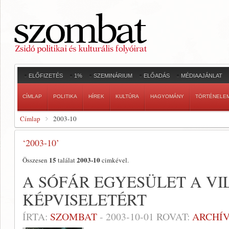
ELŐFIZETÉS
1%
SZEMINÁRIUM
ELŐADÁS
MÉDIAAJÁNLAT
CÍMLAP
POLITIKA
HÍREK
KULTÚRA
HAGYOMÁNY
TÖRTÉNELE
Címlap
2003-10
‘2003-10’
15
2003-10
Összesen
találat
cimkével.
A SÓFÁR EGYESÜLET A VI
KÉPVISELETÉRT
ÍRTA:
SZOMBAT
-
2003-10-01
ROVAT:
ARCHÍ