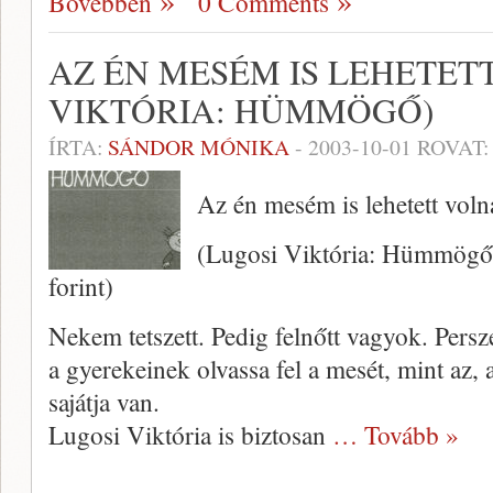
Bővebben
0 Comments
AZ ÉN MESÉM IS LEHETETT
VIKTÓRIA: HÜMMÖGŐ)
ÍRTA:
SÁNDOR MÓNIKA
-
2003-10-01
ROVAT
Az én mesém is lehetett voln
(Lugosi Viktória: Hümmögő.
forint)
Nekem tetszett. Pedig felnőtt vagyok. Persze
a gyerekeinek olvassa fel a mesét, mint az, 
sajátja van.
Lugosi Viktória is biztosan
… Tovább »