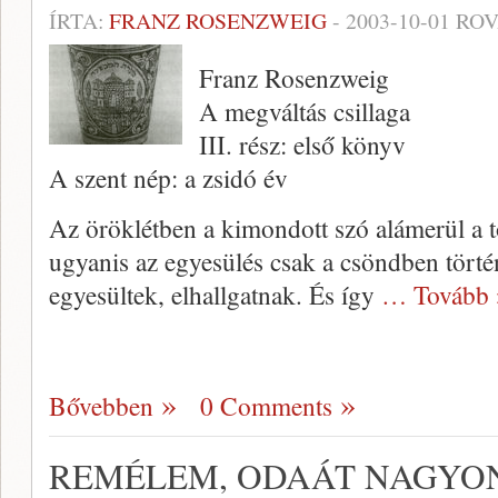
ÍRTA:
FRANZ ROSENZWEIG
-
2003-10-01
ROV
Franz Rosenzweig
A megváltás csillaga
III. rész: első könyv
A szent nép: a zsidó év
Az öröklétben a kimondott szó alámerül a t
ugyan­is az egyesülés csak a csöndben törté
egyesültek, elhallgatnak. És így
… Tovább 
Bővebben
0 Comments
REMÉLEM, ODAÁT NAGYON