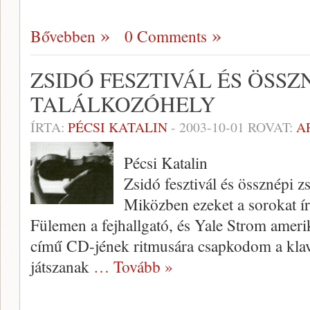
Bővebben
0 Comments
ZSIDÓ FESZTIVÁL ÉS ÖSSZ
TALÁLKOZÓHELY
ÍRTA:
PÉCSI KATALIN
-
2003-10-01
ROVAT:
A
Pécsi Katalin
Zsidó fesztivál és össznépi z
Miközben ezeket a sorokat í
Fülemen a fej­hallgató, és Yale Strom amer
című CD-jének rit­musára csapkodom a klav
játszanak
… Tovább »