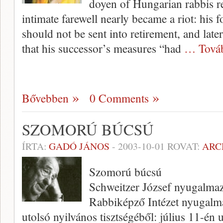
doyen of Hungarian rabbis re
intimate farewell nearly became a riot: his
should not be sent into retirement, and late
that his successor’s measures “had
… Tová
Bővebben
0 Comments
SZOMORÚ BÚCSÚ
ÍRTA:
GADÓ JÁNOS
-
2003-10-01
ROVAT:
ARC
Szomorú búcsú
Schweitzer József nyugalmazo
Rabbiképző Intézet nyugalma
utolsó nyilvános tisztségéből: július 11-én 