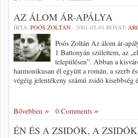
AZ ÁLOM ÁR-APÁLYA
ÍRTA:
POÓS ZOLTÁN
-
2001-05-01
ROVAT:
AR
Poós Zoltán Az álom ár-apál
1 Battonyán születtem, az „el
településen”. Abban a kisvár
harmonikusan él együtt a román, a szerb é
végéig jelentékeny számú zsi­dó kisebbség é
Bővebben
0 Comments
ÉN ÉS A ZSIDÓK, A ZSIDÓK