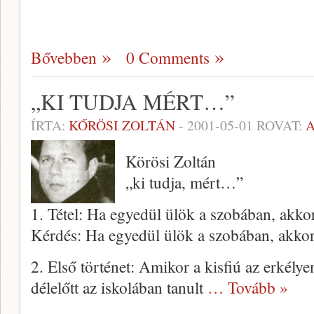
Bővebben
0 Comments
„KI TUDJA MÉRT…”
ÍRTA:
KŐRÖSI ZOLTÁN
-
2001-05-01
ROVAT:
Körösi Zoltán
„ki tudja, mért…”
1. Tétel: Ha egyedül ülök a szobá­ban, akko
Kérdés: Ha egyedül ülök a szobában, akkor
2. Első történet: Amikor a kisfiú az erkély
délelőtt az iskolában tanult
… Tovább »