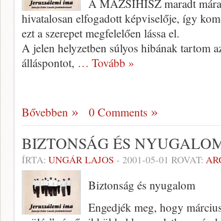
A MAZSIHISZ maradt mára a
hivatalosan elfoga­dott képviselője, így kom
ezt a szerepet megfe­lelően lássa el.
A jelen helyzetben súlyos hibának tartom az
álláspontot,
… Tovább »
Bővebben
0 Comments
BIZTONSÁG ÉS NYUGALO
ÍRTA:
UNGÁR LAJOS
-
2001-05-01
ROVAT:
AR
Biztonság és nyugalom
Engedjék meg, hogy március