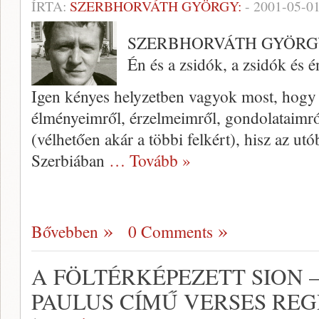
ÍRTA:
SZERBHORVÁTH GYÖRGY:
-
2001-05-0
SZERBHORVÁTH GYÖR
Én és a zsidók, a zsidók és é
Igen kényes helyzetben vagyok most, hogy 
élményeimről, érzelmeimről, gon­dolataimr
(vélhetően akár a többi felkért), hisz az ut
Szerbi­ában
… Tovább »
Bővebben
0 Comments
A FÖLTÉRKÉPEZETT SION –
PAULUS CÍMŰ VERSES RE