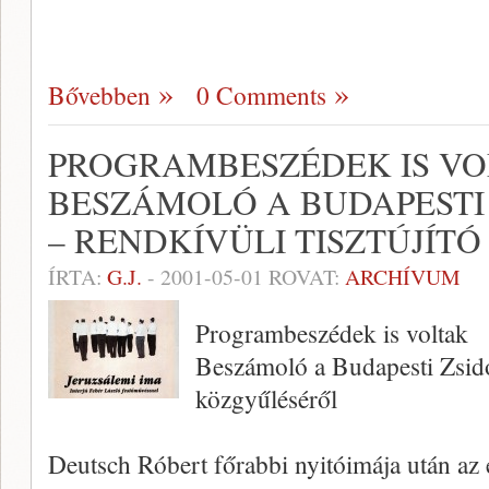
Bővebben
0 Comments
PROGRAMBESZÉDEK IS VO
BESZÁMOLÓ A BUDAPESTI
– RENDKÍVÜLI TISZTÚJÍT
ÍRTA:
G.J.
-
2001-05-01
ROVAT:
ARCHÍVUM
Programbeszédek is voltak
Beszámoló a Budapesti Zsidó 
közgyűléséről
Deutsch Róbert főrabbi nyitóimája után az 