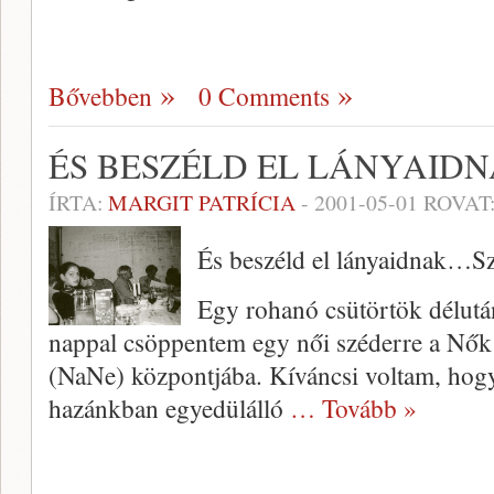
Bővebben
0 Comments
ÉS BESZÉLD EL LÁNYAID
ÍRTA:
MARGIT PATRÍCIA
-
2001-05-01
ROVAT
És beszéld el lányaidnak…Sz
Egy rohanó csütörtök délután
nappal csöppentem egy női széderre a Nők
(NaNe) központjába. Kí­váncsi voltam, hogy
hazánkban egyedülálló
… Tovább »