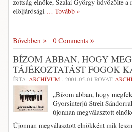
zottság elnöke, Szalai György üdvö­zölte a 
elöljárósági
… Tovább »
Bővebben
0 Comments
BÍZOM ABBAN, HOGY MEG
TÁJÉKOZTATÁST FOGOK K
ÍRTA:
ARCHÍVUM
-
2001-05-01
ROVAT:
ARCH
„Bízom abban, hogy megfelel
Gyorsinterjú Streit Sándorra
újonnan megválasztott elnök
Újonnan megválasztott elnökként mik leszne