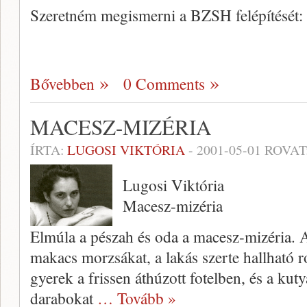
Szeretném megismerni a BZSH felépítését:
Bővebben
0 Comments
MACESZ-MIZÉRIA
ÍRTA:
LUGOSI VIKTÓRIA
-
2001-05-01
ROVAT
Lugosi Viktória
Macesz­-mizéria
Elmúla a pészah és oda a macesz-mi­zéria. A
ma­kacs morzsákat, a lakás szerte hallható r
gye­rek a frissen áthúzott fotelben, és a ku­t
darabo­kat
… Tovább »