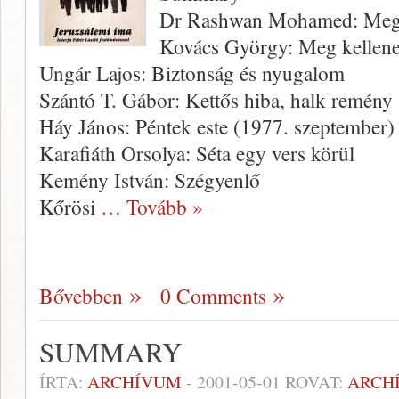
Dr Rashwan Mohamed: Meg
Kovács György: Meg kellene 
Ungár Lajos: Biztonság és nyugalom
Szántó T. Gábor: Kettős hiba, halk remény
Háy János: Péntek este (1977. szeptember)
Karafiáth Orsolya: Séta egy vers körül
Kemény István: Szégyenlő
Kőrösi
… Tovább »
Bővebben
0 Comments
SUMMARY
ÍRTA:
ARCHÍVUM
-
2001-05-01
ROVAT:
ARCH