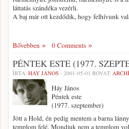
láttatás szándéka ve­zérli.
A baj már ott kezdődik, hogy felhí­vunk va
Bővebben
0 Comments
PÉNTEK ESTE (1977. SZEP
ÍRTA:
HÁY JÁNOS
-
2001-05-01
ROVAT:
ARCH
Háy János
Péntek este
(1977. szeptember)
Jött a Hold, én pedig mentem a bar­na lánn
templom felé. Mondjuk nem a templom volt 