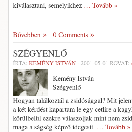
kiválasztani, semelyikhez
… Tovább »
Bővebben
0 Comments
SZÉGYENLŐ
ÍRTA:
KEMÉNY ISTVÁN
-
2001-05-01
ROVAT:
Kemény István
Szégyenlő
Hogyan találkoztál a zsidósággal? Mit jele
a két kérdést kapartam le egy cetlire a kag
körülbelül ezekre válaszol­jak mint nem zsid
maga a ságség képző idege­sít.
… Tovább »