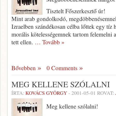
Tisztelt Főszerkesztő úr!
Mint arab gondolkodó, megdöbbe­nésemnek
Izraelben szándékosan célba lőttek egy tíz 
morá­lis kötelességemnek tartom felemelni a
tett ellen.
… Tovább »
Bővebben
0 Comments
MEG KELLENE SZÓLALNI
ÍRTA:
KOVÁCS GYÖRGY
-
2001-05-01
ROVAT:
Meg kellene szólalni!