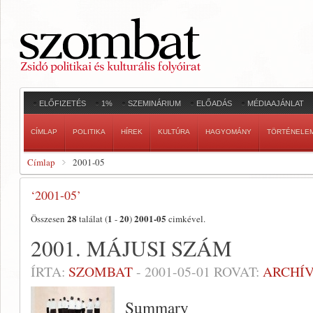
ELŐFIZETÉS
1%
SZEMINÁRIUM
ELŐADÁS
MÉDIAAJÁNLAT
CÍMLAP
POLITIKA
HÍREK
KULTÚRA
HAGYOMÁNY
TÖRTÉNELE
Címlap
2001-05
‘2001-05’
28
1
20
2001-05
Összesen
találat (
-
)
cimkével.
2001. MÁJUSI SZÁM
ÍRTA:
SZOMBAT
-
2001-05-01
ROVAT:
ARCHÍ
Summary