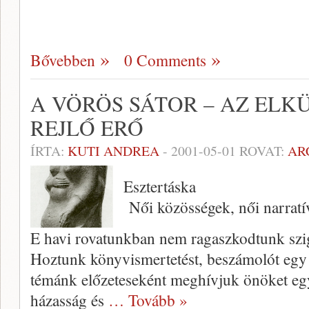
Bővebben
0 Comments
A VÖRÖS SÁTOR – AZ EL
REJLŐ ERŐ
ÍRTA:
KUTI ANDREA
-
2001-05-01
ROVAT:
AR
Esztertáska
Női közösségek, női narratí
E havi rovatunkban nem ragaszkodtunk szi
Hoztunk könyvismertetést, beszámolót egy 
témánk előzeteseként meghívjuk önöket egy
házasság és
… Tovább »