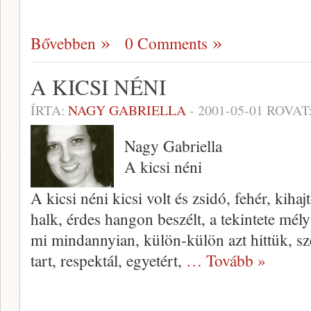
Bővebben
0 Comments
A KICSI NÉNI
ÍRTA:
NAGY GABRIELLA
-
2001-05-01
ROVAT
Nagy Gabriella
A kicsi néni
A kicsi néni kicsi volt és zsidó, fe­hér, kihajt
halk, érdes hangon beszélt, a tekintete mély
mi mindannyian, külön-külön azt hittük, sz
tart, respektál, egyetért,
… Tovább »