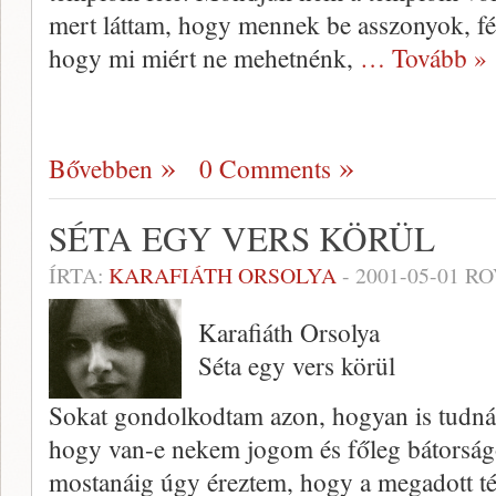
mert láttam, hogy mennek be asszonyok, fér
hogy mi miért ne mehetnénk,
… Tovább »
Bővebben
0 Comments
SÉTA EGY VERS KÖRÜL
ÍRTA:
KARAFIÁTH ORSOLYA
-
2001-05-01
RO
Karafiáth Orsolya
Séta egy vers körül
Sokat gondolkodtam azon, hogyan is tudnám 
hogy van-e nekem jogom és főleg bátorsá
mostanáig úgy éreztem, hogy a megadott t