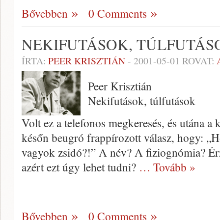
Bővebben
0 Comments
NEKIFUTÁSOK, TÚLFUTÁS
ÍRTA:
PEER KRISZTIÁN
-
2001-05-01
ROVAT:
Peer Krisztián
Nekifutások, túlfutások
Volt ez a telefonos megkeresés, és utána a 
későn beugró frappírozott válasz, hogy: 
vagyok zsidó?!” A név? A fiziognómia? É
azért ezt úgy lehet tudni?
… Tovább »
Bővebben
0 Comments