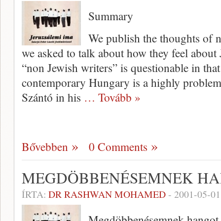
Summary
We publish the thoughts of 
we asked to talk about how they feel about J
“non Jewish writers” is questionable in that
contemporary Hungary is a highly problema
Szántó in his
… Tovább »
Bővebben
0 Comments
MEGDÖBBENÉSEMNEK HA
ÍRTA:
DR RASHWAN MOHAMED
-
2001-05-01
Megdöbbenésemnek hangot 