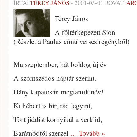
ÍRTA:
TÉREY JÁNOS
-
2001-05-01
ROVAT:
AR
Térey János
A föltérképezett Sion
(Részlet a Paulus című verses regényből)
Ma szeptember, hát boldog új év
A szomszédos naptár szerint.
Hány kapatosán megtanult név!
Ki hébert is bír, rád legyint,
Tört jiddist kornyikál a verklid,
Barátnődtől szerzel
… Tovább »