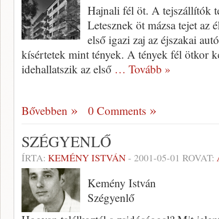
Hajnali fél öt. A tejszállítók
Letesznek öt mázsa tejet az é
első igazi zaj az éjszakai a
kísértetek mint tények. A tények fél ötkor
idehallatszik az első
… Tovább »
Bővebben
0 Comments
SZÉGYENLŐ
ÍRTA:
KEMÉNY ISTVÁN
-
2001-05-01
ROVAT:
Kemény István
Szégyenlő