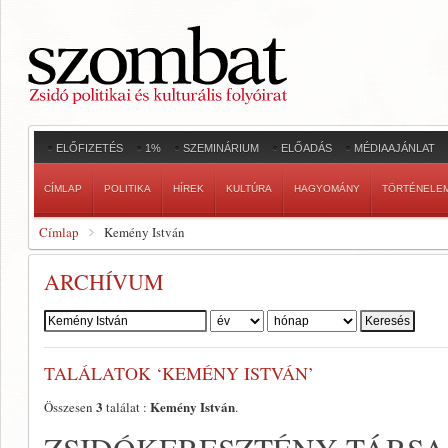
ELŐFIZETÉS
1%
SZEMINÁRIUM
ELŐADÁS
MÉDIAAJÁNLAT
CÍMLAP
POLITIKA
HÍREK
KULTÚRA
HAGYOMÁNY
TÖRTÉNELE
Címlap
Kemény István
ARCHÍVUM
Szerző:
TALÁLATOK ‘KEMÉNY ISTVÁN’
3
Kemény István
Összesen
találat :
.