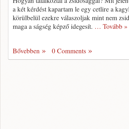
Hogyan találkoztál a zsidósággal? Mit jele
a két kérdést kapartam le egy cetlire a kag
körülbelül ezekre válaszol­jak mint nem zsid
maga a ságség képző idege­sít.
… Tovább »
Bővebben
0 Comments