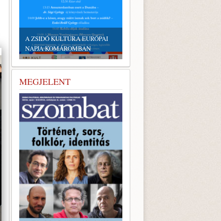
EMLÉKTÁBLÁT ÁLLÍTOTTAK
A KÖRÖSTARCSÁRÓL
A ZSIDÓ KULTÚRA EURÓPAI
ELHURCOLT ZSIDÓSÁG
NAPJA KOMÁROMBAN
TISZTELETÉRE
MEGJELENT