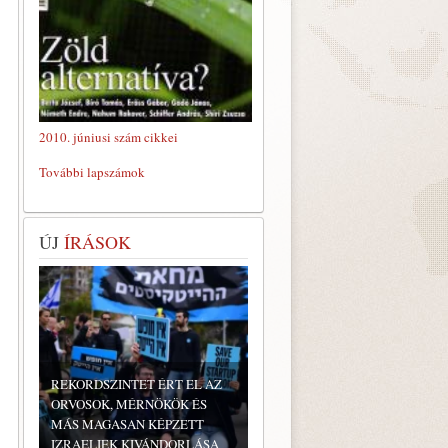
2010. júniusi szám cikkei
További lapszámok
ÚJ
ÍRÁSOK
REKORDSZINTET ÉRT EL AZ
ORVOSOK, MÉRNÖKÖK ÉS
MÁS MAGASAN KÉPZETT
IZRAELIEK KIVÁNDORLÁSA