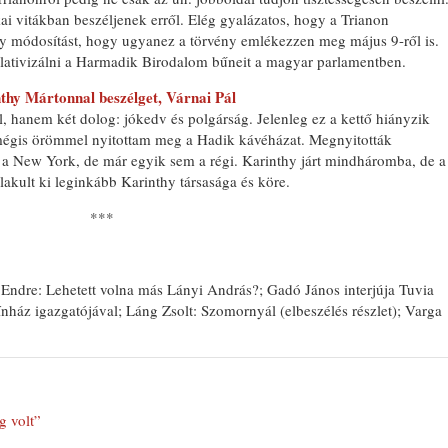
kai vitákban beszéljenek erről. Elég gyalázatos, hogy a Trianon
y módosítást, hogy ugyanez a törvény emlékezzen meg május 9-ről is.
elativizálni a Harmadik Birodalom bűneit a magyar parlamentben.
inthy Mártonnal beszélget, Várnai Pál
 hanem két dolog: jókedv és polgárság. Jelenleg ez a kettő hiányzik
égis örömmel nyitottam meg a Hadik kávéházat. Megnyitották
k a New York, de már egyik sem a régi. Karinthy járt mindháromba, de a
lakult ki leginkább Karinthy társasága és köre.
***
Endre: Lehetett volna más Lányi András?; Gadó János interjúja Tuvia
áz igazgatójával; Láng Zsolt: Szomornyál (elbeszélés részlet); Varga
g volt”