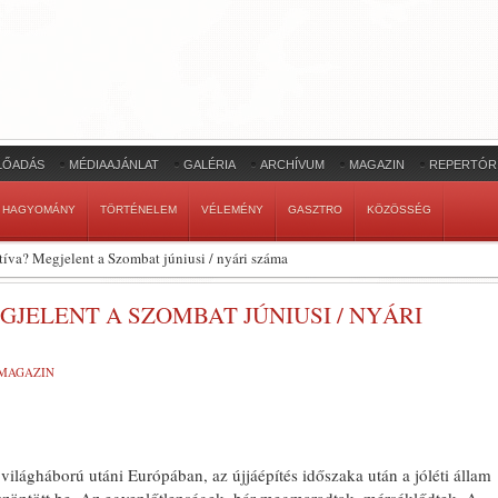
LŐADÁS
MÉDIAAJÁNLAT
GALÉRIA
ARCHÍVUM
MAGAZIN
REPERTÓR
HAGYOMÁNY
TÖRTÉNELEM
VÉLEMÉNY
GASZTRO
KÖZÖSSÉG
tíva? Megjelent a Szombat júniusi / nyári száma
GJELENT A SZOMBAT JÚNIUSI / NYÁRI
MAGAZIN
 világháború utáni Európában, az újjáépítés időszaka után a jóléti állam