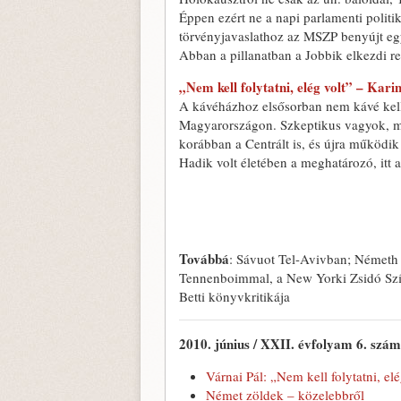
Éppen ezért ne a napi parlamenti politi
törvényjavaslathoz az MSZP benyújt eg
Abban a pillanatban a Jobbik elkezdi r
„Nem kell folytatni, elég volt” – Kar
A kávéházhoz elsősorban nem kávé kell,
Magyarországon. Szkeptikus vagyok, m
korábban a Centrált is, és újra működi
Hadik volt életében a meghatározó, itt a
Továbbá
: Sávuot Tel-Avivban; Németh 
Tennenboimmal, a New Yorki Zsidó Szính
Betti könyvkritikája
2010. június / XXII. évfolyam 6. szám
Várnai Pál: „Nem kell folytatni, elé
Német zöldek – közelebbről