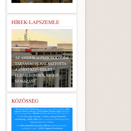
HÍREK-LAPSZEMLE
AZ AMERIKAI PSZICHOLÓGIAI
TÁRSASÁG ELHALASZTOTTA
A ZSIDÓ KÉPVISELET
ELISMERÉSÉRŐL SZÓLÓ
SZAVAZÁST
KÖZÖSSÉG