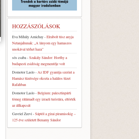
HOZZÁSZÓLÁSOK
Eva Mihály Amichay
-
Elrabolt túsz anyja
Netanjahunak: „A lányom egy hamaszos
unokával térhet haza”
sós csaba
-
Szakály Sándor: Horthy a
budapesti zsidóság megmentője volt
Domotor Laslo
-
Az IDF gyanúja szerint a
Hamász tüzérsége okozta a halálos tüzet
Rafahban
Domotor Laslo
-
Belgium: palesztinpárti
tömeg rátámadt egy izraeli turistára, eltörték
az állkapcsát
Gavriel Zeevi
-
Sáptól a gízai piramisokig –
125 éve született Benamy Sándor