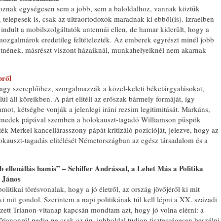
rtoznak egységesen sem a jobb, sem a baloldalhoz, vannak köztük
 telepesek is, csak az ultraortodoxok maradnak ki ebből(is). Izraelben
ult a mobilszolgáltatók antennái ellen, de hamar kiderült, hogy a
mozgalmárok eredetileg feltételezték. Az emberek egyrészt minél jobb
eretnének, másrészt viszont házaiknál, munkahelyeiknél nem akarnak
bről
agy szereplőihez, szorgalmazzák a közel-keleti béketárgyalásokat,
lül áll köreikben. A párt elítéli az erőszak bármely formáját, így
ramot, kétségbe vonják a jelenlegi iráni rezsim legitimitását. Markáns,
 Benedek pápával szemben a holokauszt-tagadó Williamson püspök
ték Merkel kancellárasszony pápát kritizáló pozícióját, jelezve, hogy az
olokauszt-tagadás elítélését Németországban az egész társadalom és a
ellenállás hamis” – Schiffer Andrással, a Lehet Más a Politika
ó János
tikai törésvonalak, hogy a jó életről, az ország jövőjéről ki mit
 mit gondol. Szerintem a napi politikának túl kell lépni a XX. századi
ett Trianon-vitanap kapcsán mondtam azt, hogy jó volna elérni: a
Trianonról pedig ne csak az ún. jobboldal tudjon tisztességesen beszélni