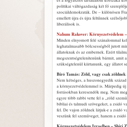
és a fogyasztói társadalom korszaka kö
politikai váltógazdaság két fő szereplőj
szociáldemokraták. De – különösen Fran
emellett újra és újra feltűnnek szélsőjo
liberálisok is.
Nahum Rakover: Környezetvédelem –
Minden elnyomott felé szánalommal kell
leghatalmasabb bölcsességből jutott mi
állatoknak és az embernek. Ezért tilal
megszentségtelenítenünk bármit, amit 
szükségtelenül kiirtanunk, egy állatot
Bíró Tamás: Zöld, vagy csak zöldnek 
Nem kétséges, a huszonegyedik század 
a környezetvédelemmel is. Márpedig új 
forrásokban keresendők meg. Nem meglep
egyre több rabbi vette fel a „zöld szem
bibliai és talmudi szövegeket, a zsidó 
fel. De vajon zöldnek látjuk-e a zsidó v
veszünk fel szemüveget, hanem a zsidó 
Környezetvédelem Izraelben – Shiri Zs