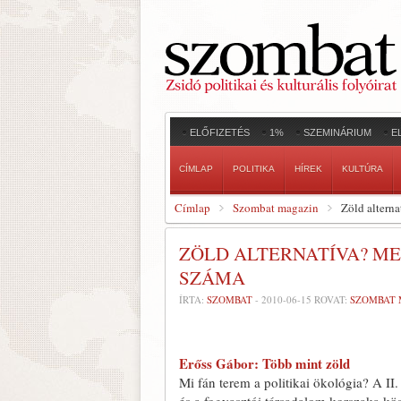
ELŐFIZETÉS
1%
SZEMINÁRIUM
E
CÍMLAP
POLITIKA
HÍREK
KULTÚRA
Címlap
Szombat magazin
Zöld alterna
ZÖLD ALTERNATÍVA? ME
SZÁMA
ÍRTA:
SZOMBAT
-
2010-06-15
ROVAT:
SZOMBAT 
Erőss Gábor: Több mint zöld
Mi fán terem a politikai ökológia? A II.