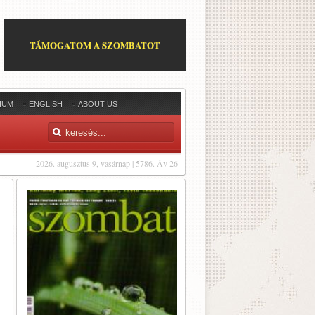
TÁMOGATOM A SZOMBATOT
IUM
ENGLISH
ABOUT US
2026. augusztus 9, vasárnap | 5786. Áv 26