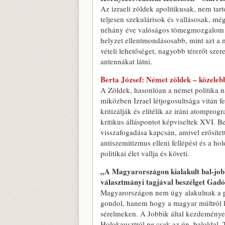
Az izraeli zöldek apolitikusak, nem ta
teljesen szekulárisok és vallásosak, még
néhány éve valóságos tömegmozgalom ind
helyzet ellentmondásosabb, mint azt a 
vételi lehetőséget, nagyobb térerőt sz
antennákat látni.
Berta József: Német zöldek – közeleb
A Zöldek, hasonlóan a német politika n
miközben Izrael létjogosultsága vitán fe
kritizálják és elítélik az iráni atomprog
kritikus álláspontot képviseltek XVI.
visszafogadása kapcsán, amivel erősítet
antiszemitizmus elleni fellépést és a h
politikai élet vallja és követi.
„A Magyarországon kialakult bal-jobb 
választmányi tagjával beszélget Gad
Magyarországon nem úgy alakulnak a poli
gondol, hanem hogy a magyar múltról ki
sérelmeken. A Jobbik által kezdeményez
Holokausztról ne csak az ún. baloldal, 