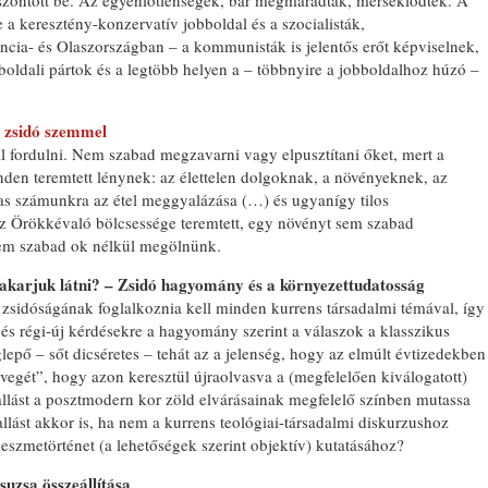
szöntött be. Az egyenlőtlenségek, bár megmaradtak, mérséklődtek. A
e a keresztény-konzervatív jobboldal és a szocialisták,
cia- és Olaszországban – a kommunisták is jelentős erőt képviselnek,
bboldali pártok és a legtöbb helyen a – többnyire a jobboldalhoz húzó –
 zsidó szemmel
 fordulni. Nem szabad megzavarni vagy elpusztítani őket, mert a
nden teremtett lénynek: az élettelen dolgoknak, a növényeknek, az
mas számunkra az étel meggyalázása (…) és ugyanígy tilos
az Örökkévaló bölcsessége teremtett, egy növényt sem szabad
 sem szabad ok nélkül megölnünk.
akarjuk látni? – Zsidó hagyomány és a környezettudatosság
zsidóságának foglalkoznia kell minden kurrens társadalmi témával, így
és régi-új kérdésekre a hagyomány szerint a válaszok a klasszikus
ő – sőt dicséretes – tehát az a jelenség, hogy az elmúlt évtizedekben
üvegét”, hogy azon keresztül újraolvasva a (megfelelően kiválogatott)
vallást a posztmodern kor zöld elvárásainak megfelelő színben mutassa
allást akkor is, ha nem a kurrens teológiai-társadalmi diskurzushoz
eszmetörténet (a lehetőségek szerint objektív) kutatásához?
uzsa összeállítása