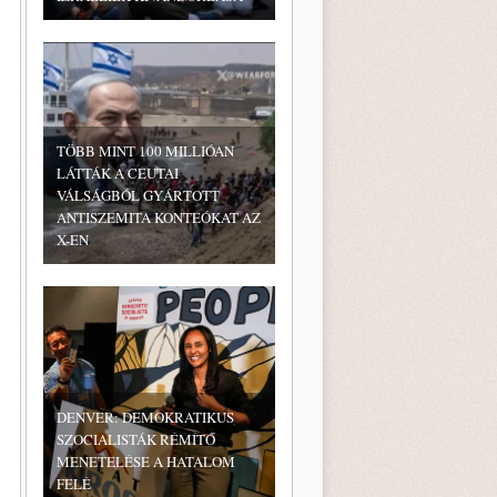
TÖBB MINT 100 MILLIÓAN
LÁTTÁK A CEUTAI
VÁLSÁGBÓL GYÁRTOTT
ANTISZEMITA KONTEÓKAT AZ
X-EN
DENVER: DEMOKRATIKUS
SZOCIALISTÁK RÉMÍTŐ
MENETELÉSE A HATALOM
FELÉ
.