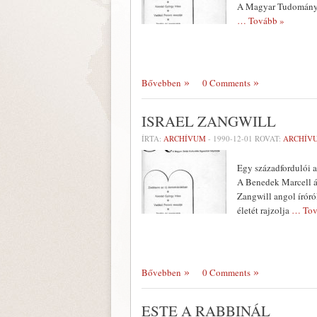
A Magyar Tudományos
… Tovább »
Bővebben
0 Comments
ISRAEL ZANGWILL
ÍRTA:
ARCHÍVUM
-
1990-12-01
ROVAT:
ARCHÍV
Egy századfordulói 
A Benedek Marcell ál
Zangwill angol íróró
életét raj­zolja
… Tov
Bővebben
0 Comments
ESTE A RABBINÁL