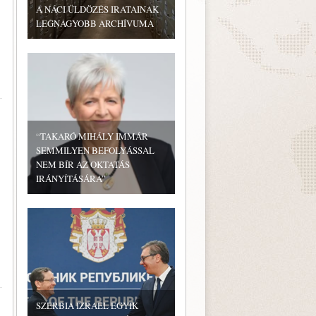
A NÁCI ÜLDÖZÉS IRATAINAK
LEGNAGYOBB ARCHÍVUMA
“TAKARÓ MIHÁLY IMMÁR
SEMMILYEN BEFOLYÁSSAL
NEM BÍR AZ OKTATÁS
IRÁNYÍTÁSÁRA”
SZERBIA IZRAEL EGYIK