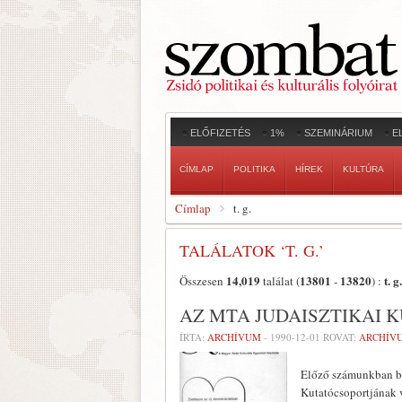
ELŐFIZETÉS
1%
SZEMINÁRIUM
E
CÍMLAP
POLITIKA
HÍREK
KULTÚRA
Címlap
t. g.
TALÁLATOK ‘T. G.’
14,019
13801
13820
t. g.
Összesen
találat (
-
) :
AZ MTA JUDAISZTIKAI
ÍRTA:
ARCHÍVUM
-
1990-12-01
ROVAT:
ARCHÍV
Előző számunkban be
Kutatócsoportjának v