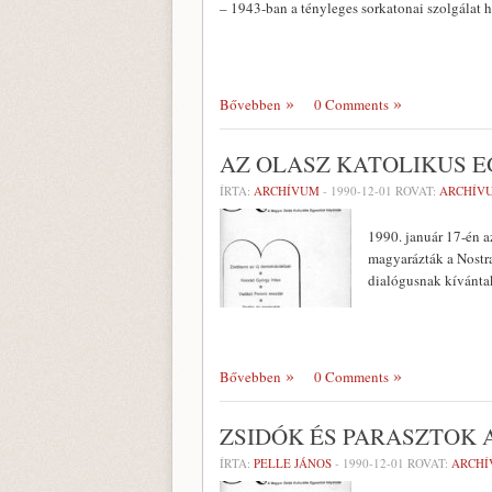
– 1943-ban a tényleges sorkato­nai szolgálat
Bővebben
0 Comments
AZ OLASZ KATOLIKUS 
ÍRTA:
ARCHÍVUM
-
1990-12-01
ROVAT:
ARCHÍV
1990. január 17-én 
magyarázták a Nostra
dialógusnak kí­vánta
Bővebben
0 Comments
ZSIDÓK ÉS PARASZTOK 
ÍRTA:
PELLE JÁNOS
-
1990-12-01
ROVAT:
ARCH