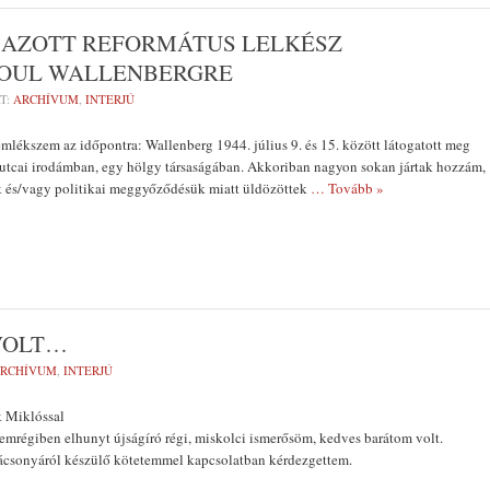
MAZOTT REFORMÁTUS LELKÉSZ
AOUL WALLENBERGRE
T:
ARCHÍVUM
,
INTERJÚ
ékszem az időpontra: Wallenberg 1944. júli­us 9. és 15. között látogatott meg
utcai irodám­ban, egy hölgy társaságában. Akko­riban nagyon sokan jártak hozzám,
 és/vagy poli­tikai meggyőződésük miatt üldözöt­tek
… Tovább »
VOLT…
RCHÍVUM
,
INTERJÚ
 Miklóssal
mrégiben elhunyt újságíró régi, miskolci ismerősöm, kedves barátom volt.
rácsonyáról készülő kötetemmel kapcsolatban kérdezgettem.