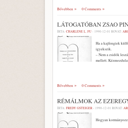
Bővebben
0 Comments
LÁTOGATÓBAN ZSAO PIN
ÍRTA:
CHARLENE L. FU
-
1990-12-01
ROVAT:
AR
Ha a kajfengiek külfö
igyekszik.
– Nem a zsidók leszá
mellett. Kézmozdulatt
Bővebben
0 Comments
RÉMÁLMOK AZ EZEREGY
ÍRTA:
FREDY GSTEIGER
-
1990-12-01
ROVAT:
AR
Hogyan kormányozza