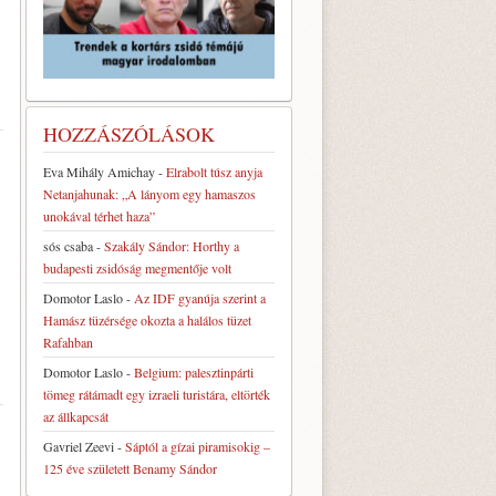
HOZZÁSZÓLÁSOK
Eva Mihály Amichay
-
Elrabolt túsz anyja
Netanjahunak: „A lányom egy hamaszos
unokával térhet haza”
sós csaba
-
Szakály Sándor: Horthy a
budapesti zsidóság megmentője volt
Domotor Laslo
-
Az IDF gyanúja szerint a
Hamász tüzérsége okozta a halálos tüzet
Rafahban
Domotor Laslo
-
Belgium: palesztinpárti
tömeg rátámadt egy izraeli turistára, eltörték
az állkapcsát
Gavriel Zeevi
-
Sáptól a gízai piramisokig –
125 éve született Benamy Sándor