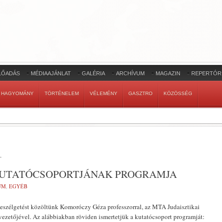
LŐADÁS
MÉDIAAJÁNLAT
GALÉRIA
ARCHÍVUM
MAGAZIN
REPERTÓR
HAGYOMÁNY
TÖRTÉNELEM
VÉLEMÉNY
GASZTRO
KÖZÖSSÉG
.
 KUTATÓCSOPORTJÁNAK PROGRAMJA
UM
,
EGYÉB
szélgetést közöltünk Komoróczy Géza professzorral, az MTA Judaisztikai
ezetőjével. Az alábbiakban rövi­den ismertetjük a kutatócsoport programját: