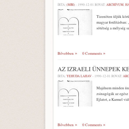
ÍRTA:
(МBI)
-
1990-12-01
ROVAT:
ARCHÍVUM
,
H
Tizenöten üljük körü
magyar fordításban: „
sötétség a mély­ség s
Bővebben
0 Comments
AZ IZRAELI ÜNNEPEK K
ÍRTA:
YEHUDA LAHAV
-
1990-12-01
ROVAT:
AR
Majdnem minden ünnep
zsinagógák az egész 
Ejlatot, a Karmel vid
Bővebben
0 Comments