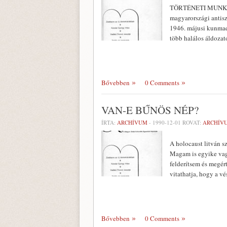
TÖRTÉNETI MUNKÁKB
magyaror­szági anti
1946. májusi kunmada
több halálos áldozat
Bővebben
0 Comments
VAN-E BŰNÖS NÉP?
ÍRTA:
ARCHÍVUM
-
1990-12-01
ROVAT:
ARCHÍV
A holocaust litván 
Magam is egyike vagy
felderítsem és megér
vitathatja, hogy a vé
Bővebben
0 Comments