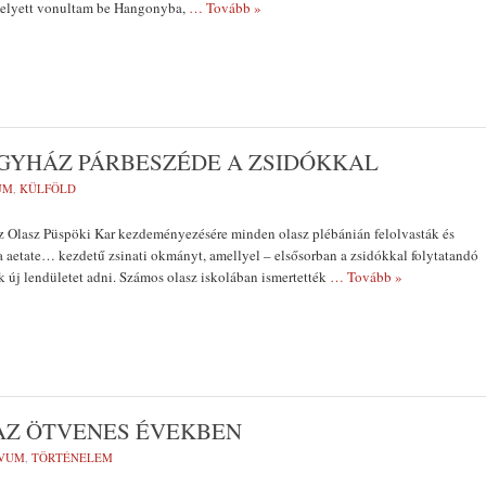
 helyett vonultam be Hangonyba,
… Tovább »
EGYHÁZ PÁRBESZÉDE A ZSIDÓKKAL
UM
,
KÜLFÖLD
az Olasz Püspöki Kar kezdeményezésére minden olasz plébánián felolvasták és
 aetate… kezdetű zsinati okmányt, amellyel – elsősorban a zsidókkal folytatandó
k új lendületet adni. Számos olasz iskolában ismertették
… Tovább »
AZ ÖTVENES ÉVEKBEN
ÍVUM
,
TÖRTÉNELEM