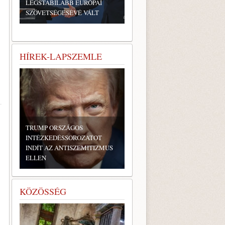
LEGSTABILABB EURÓPAI
SZÖVETSÉGESÉVÉ VÁLT
HÍREK-LAPSZEMLE
TRUMP ORSZÁGOS
INTÉZKEDÉSSOROZATOT
INDÍT AZ ANTISZEMITIZMUS
ELLEN
KÖZÖSSÉG