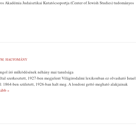
 Akadémia Judaisztikai Kutatócsoportja (Cen­ter of Jewish Studies) tudományos
UM
,
HAGYOMÁNY
angol író működésének néhány mai tanulsága
tal szerkesz­tett, 1927-ben megjelent Világirodal­mi lexikonban ez olvasható Israel
l: 1864-ben szü­letett, 1926-ban halt meg. A londoni gettó megható alakjainak
ább »