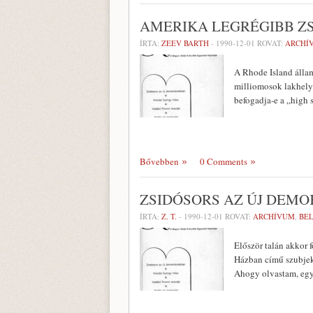
AMERIKA LEGRÉGIBB Z
ÍRTA:
ZEEV BARTH
-
1990-12-01
ROVAT:
ARCHÍ
A Rhode Island állam
milliomosok lakhelye
befogadja-e a „high s
Bővebben
0 Comments
ZSIDÓSORS AZ ÚJ DEM
ÍRTA:
Z. T.
-
1990-12-01
ROVAT:
ARCHÍVUM
,
BEL
Először talán akkor f
Házban című szubjekt
Ahogy ol­vastam, egy