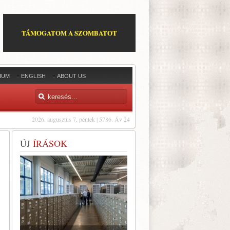
TÁMOGATOM A SZOMBATOT
IUM
ENGLISH
ABOUT US
2026. augusztus 7, péntek | 5786. Áv 24
ÚJ
ÍRÁSOK