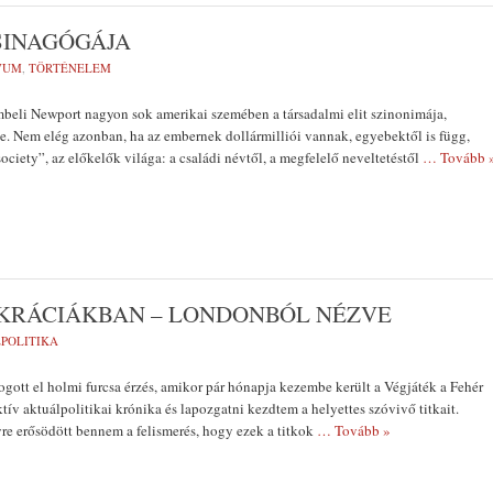
SINAGÓGÁJA
VUM
,
TÖRTÉNELEM
beli New­port nagyon sok amerikai szemében a társadalmi elit szinonimája,
. Nem elég azon­ban, ha az embernek dollármilliói vannak, egyebektől is függ,
ociety”, az előkelők világa: a családi névtől, a megfele­lő neveltetéstől
… Tovább 
OKRÁCIÁKBAN – LONDONBÓL NÉZVE
POLITIKA
ogott el hol­mi furcsa érzés, amikor pár hónapja kezembe került a Végjáték a Fehér
ív aktuálpolitikai krónika és lapozgatni kezdtem a helyettes szóvivő titkait.
re erősödött bennem a felismerés, hogy ezek a titkok
… Tovább »