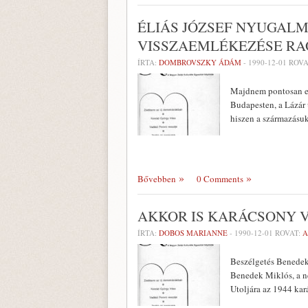
ÉLIÁS JÓZSEF NYUGAL
VISSZAEMLÉKEZÉSE R
ÍRTA:
DOMBROVSZKY ÁDÁM
-
1990-12-01
ROVA
Majdnem pontosan eml
Budapesten, a Lázár 
hiszen a származásuk
Bővebben
0 Comments
AKKOR IS KARÁCSONY 
ÍRTA:
DOBOS MARIANNE
-
1990-12-01
ROVAT:
A
Beszélgetés Benedek
Benedek Miklós, a ne
Utoljára az 1944 ka