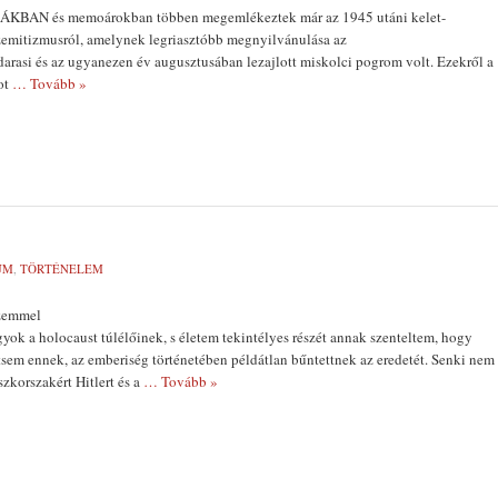
AN és me­moárokban többen megemlékeztek már az 1945 utáni kelet-
szemitizmusról, amelynek legriasztóbb megnyilvánulása az
rasi és az ugyanezen év augusztusában lezaj­lott miskolci pogrom volt. Ezekről a
ot
… Tovább »
UM
,
TÖRTÉNELEM
szemmel
ok a holo­caust túlélőinek, s életem tekinté­lyes részét annak szenteltem, hogy
tsem ennek, az emberiség történetében példátlan bűntettnek az eredetét. Senki nem
szkorszakért Hitlert és a
… Tovább »