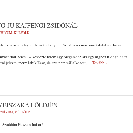
G-JU KAJFENGI ZSIDÓNÁL
CHÍVUM
,
KÜLFÖLD
ldi kinézé­sű idegent látnak a helybeli Szentírás-soron, már kitalálják, hová
rmazottait keresi? – kérdezte tőlem egy öreg­ember, aki egy ingben üldögélt a fal
al jelezte, merre lakik Zsao, de arra nem vál­lalkozott,
… Tovább »
ÉJSZAKA FÖLDJÉN
CHÍVUM
,
KÜLFÖLD
 Szaddám Huszein Irakot?