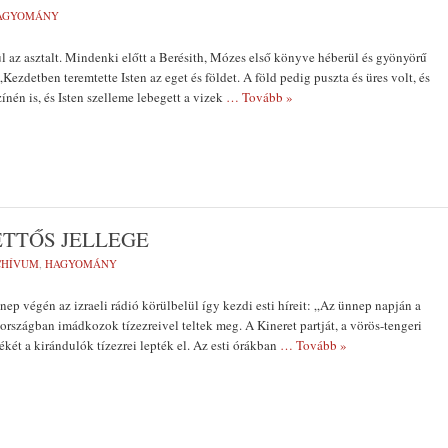
AGYOMÁNY
l az asztalt. Mindenki előtt a Berésith, Mózes első könyve héberül és gyönyörű
Kezdetben teremtette Isten az eget és földet. A föld pedig puszta és üres volt, és
zínén is, és Isten szelleme lebegett a vizek
… Tovább »
ETTŐS JELLEGE
CHÍVUM
,
HAGYOMÁNY
 végén az izraeli rádió körülbelül így kez­di esti híreit: „Az ünnep napján a
országban imád­kozok tízezreivel teltek meg. A Kineret partját, a vörös-tengeri
ékét a kirándulók tízezrei lepték el. Az esti órákban
… Tovább »