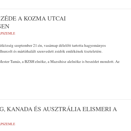
SZÉDE A KOZMA UTCAI
SEN
LAPSZEMLE
itközség szeptember 21-én, vasárnap délelőtt tartotta hagyományos
hurcolt és mártírhalált szenvedett zsidók emlékének tiszteletére.
ster Tamás, a BZSH elnöke, a Mazsihisz alelnöke is beszédet mondott. Az
G, KANADA ÉS AUSZTRÁLIA ELISMERI A
LAPSZEMLE