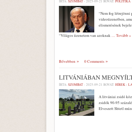
ÍRTA:
SZOMBAT
-
2025-09-21
ROVAT:
POLITIKA
“Nem fog létrejönni 
videoüzenetben, amel
elismerésének bejele
“Világos üzenetem van azoknak
… Tovább »
Bővebben
0 Comments
LITVÁNIÁBAN MEGNYÍL
ÍRTA:
SZOMBAT
-
2025-09-21
ROVAT:
HÍREK - 
A litvániai zsidó kö
zsidók 90-95 százalé
Elveszett Shtetl múz