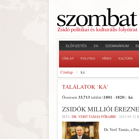
ELŐFIZETÉS
1%
SZEMINÁRIUM
E
CÍMLAP
POLITIKA
HÍREK
KULTÚRA
Címlap
ká
TALÁLATOK ‘KÁ’
33,713
1801
1820
ká
Összesen
találat (
-
) :
.
ZSIDÓK MILLIÓI ÉREZN
ÍRTA:
DR. VERŐ TAMÁS FŐRABBI
-
2025-09-22
R
Dr. Verő Tamás, a Fr