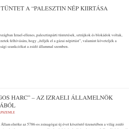
TÜNTET A “PALESZTIN NÉP KIIRTÁSA
zágban Izrael-ellenes, palesztinpárti tüntetések, sztrájkok és blokádok voltak,
zetek felhívására, hogy „ítéljék el a gázai népirtást”, valamint követeljék a
asági szankciókat a zsidó állammal szemben.
GOS HARC” – AZ IZRAELI ÁLLAMELNÖK
MÁBÓL
LAPSZEMLE
l Állam elnöke az 5786-os zsinagógai új évet köszöntő üzenetében a világ zsidó