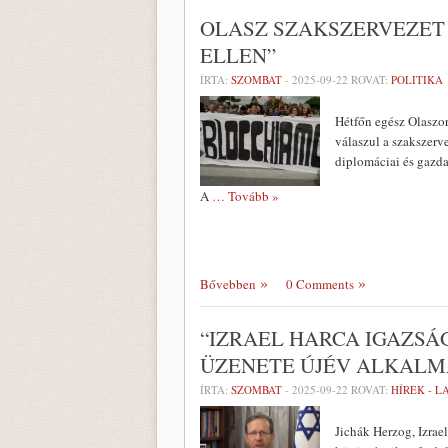
OLASZ SZAKSZERVEZET 
ELLEN”
ÍRTA:
SZOMBAT
-
2025-09-22
ROVAT:
POLITIKA
Hétfőn egész Olaszors
válaszul a szakszerve
diplomáciai és gazd
A
… Tovább »
Bővebben
0 Comments
“IZRAEL HARCA IGAZSÁ
ÜZENETE ÚJÉV ALKAL
ÍRTA:
SZOMBAT
-
2025-09-22
ROVAT:
HÍREK - 
Jichák Herzog, Izrae