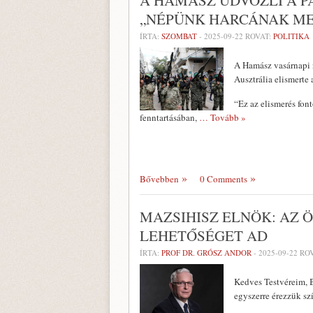
A HAMASZ ÜDVÖZLI A P
„NÉPÜNK HARCÁNAK M
ÍRTA:
SZOMBAT
-
2025-09-22
ROVAT:
POLITIKA
A Hamász vasárnapi n
Ausztrália elismerte 
“Ez az elismerés fon
fenntartásában,
… Tovább »
Bővebben
0 Comments
MAZSIHISZ ELNÖK: AZ 
LEHETŐSÉGET AD
ÍRTA:
PROF DR. GRÓSZ ANDOR
-
2025-09-22
ROV
Kedves Testvéreim, B
egyszerre érezzük sz