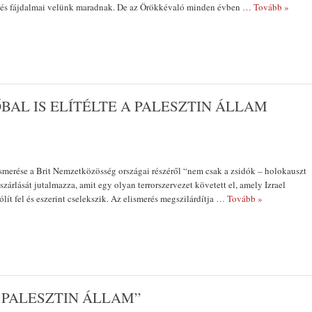
 és fájdalmai velünk maradnak. De az Örökkévaló minden évben
… Tovább »
BAL IS ELÍTÉLTE A PALESZTIN ÁLLAM
ismerése a Brit Nemzetközösség országai részéről “nem csak a zsidók – holokauszt
zárlását jutalmazza, amit egy olyan terrorszervezet követett el, amely Izrael
ít fel és eszerint cselekszik. Az elismerés megszilárdítja
… Tovább »
 PALESZTIN ÁLLAM”