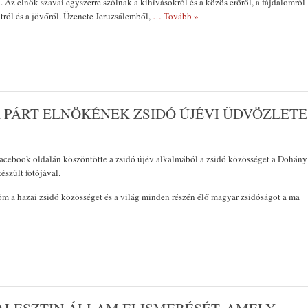
. Az elnök szavai egyszerre szólnak a kihívásokról és a közös erőről, a fájdalomról
ltról és a jövőről. Üzenete Jeruzsálemből,
… Tovább »
A PÁRT ELNÖKÉNEK ZSIDÓ ÚJÉVI ÜDVÖZLETE
facebook oldalán köszöntötte a zsidó újév alkalmából a zsidó közösséget a Dohány
észült fotójával.
öm a hazai zsidó közösséget és a világ minden részén élő magyar zsidóságot a ma