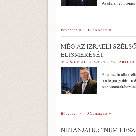
Az elmúlt év örömei
Bővebben
0 Comments
MÉG AZ IZRAELI SZÉLSŐ
ELISMERÉSÉT
ÍRTA:
SZOMBAT
-
2025-09-21
ROVAT:
POLITIKA
A palesztin állam el
óta legnagyobb – més
megsemmisítésére szól
Bővebben
0 Comments
NETANJAHU: “NEM LESZ