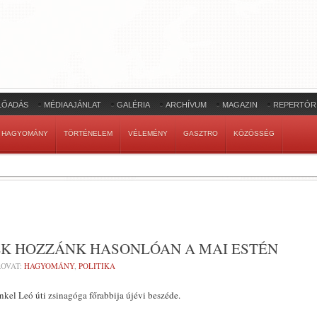
LŐADÁS
MÉDIAAJÁNLAT
GALÉRIA
ARCHÍVUM
MAGAZIN
REPERTÓR
HAGYOMÁNY
TÖRTÉNELEM
VÉLEMÉNY
GASZTRO
KÖZÖSSÉG
EK HOZZÁNK HASONLÓAN A MAI ESTÉN
OVAT:
HAGYOMÁNY
,
POLITIKA
ankel Leó úti zsinagóga főrabbija újévi beszéde.