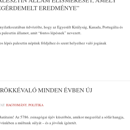
ALESZTIN ÁLLAM ELISMERÉSÉT, AMELY
EGÉRDEMELT EREDMÉNYE”
yilatkozatában üdvözölte, hogy az Egyesült Királyság, Kanada, Portugália és
a palesztin államot, amit “fontos lépésnek” nevezett.
tos lépés palesztin népünk földjéhez és szent helyeihez való jogának
ÖRÖKKÉVALÓ MINDEN ÉVBEN ÚJ
AT:
HAGYOMÁNY
,
POLITIKA
arátaim! Az 5786. zsinagógai újév küszöbén, amikor megszólal a sófár hangja,
ívünkben a múltunk súlyát – és a jövőnk ígéretét.