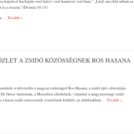
ha hajom et hachajim veet hatov, veet hamavet veet hara.” „Lásd, ma eléd adtam az
ált és a rosszat.”(Dvarim 30:15)
en
… Tovább »
ÖZLET A ZSIDÓ KÖZÖSSÉGNEK ROS HASANA
erelnök is üdvözölte a magyar zsidóságot Ros Hasana, a zsidó újév előestéjén.
. Dr. Grósz Andornak, a Mazsihisz elnökének, valamint a magyarországi zsidó
s a hazai zsidó szervezetek vezetőinek küldött, az alábbiakban
… Tovább »