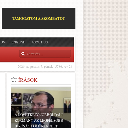
TÁMOGATOM A SZOMBATOT
IUM
ENGLISH
ABOUT US
2026. augusztus 7, péntek | 5786. Áv 24
ÚJ
ÍRÁSOK
A KÖVETKEZŐ JOBBOLDALI
KORMÁNY AZ LEGFELSŐBB
BÍRÓSÁG FÖLÉ RENDELT