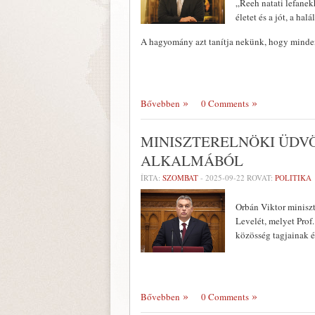
„Reeh natati lefanek
életet és a jót, a hal
A hagyomány azt tanítja nekünk, hogy mind
Bővebben
0 Comments
MINISZTERELNÖKI ÜDV
ALKALMÁBÓL
ÍRTA:
SZOMBAT
-
2025-09-22
ROVAT:
POLITIKA
Orbán Viktor miniszt
Levelét, melyet Prof
közösség tagjainak é
Bővebben
0 Comments