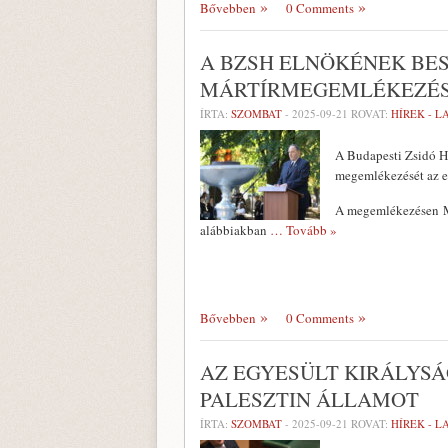
Bővebben
0 Comments
A BZSH ELNÖKÉNEK BE
MÁRTÍRMEGEMLÉKEZÉ
ÍRTA:
SZOMBAT
-
2025-09-21
ROVAT:
HÍREK - 
A Budapesti Zsidó H
megemlékezését az el
A megemlékezésen Me
alábbiakban
… Tovább »
Bővebben
0 Comments
AZ EGYESÜLT KIRÁLYSÁ
PALESZTIN ÁLLAMOT
ÍRTA:
SZOMBAT
-
2025-09-21
ROVAT:
HÍREK - 