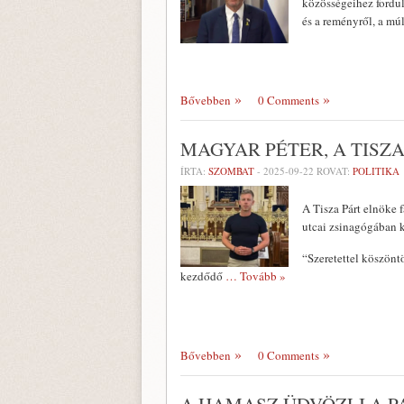
közösségeihez fordul
és a reményről, a mú
Bővebben
0 Comments
MAGYAR PÉTER, A TISZ
ÍRTA:
SZOMBAT
-
2025-09-22
ROVAT:
POLITIKA
A Tisza Párt elnöke 
utcai zsinagógában k
“Szeretettel köszönt
kezdődő
… Tovább »
Bővebben
0 Comments