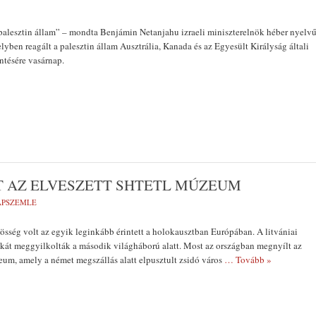
palesztin állam” – mondta Benjámin Netanjahu izraeli miniszterelnök héber nyelv
yben reagált a palesztin állam Ausztrália, Kanada és az Egyesült Királyság általi
ntésére vasárnap.
T AZ ELVESZETT SHTETL MÚZEUM
LAPSZEMLE
zösség volt az egyik leginkább érintett a holokausztban Európában. A litvániai
kát meggyilkolták a második világháború alatt. Most az országban megnyílt az
eum, amely a német megszállás alatt elpusztult zsidó város
… Tovább »