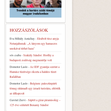
HOZZÁSZÓLÁSOK
Eva Mihály Amichay
-
Elrabolt túsz anyja
Netanjahunak: „A lányom egy hamaszos
unokával térhet haza”
sós csaba
-
Szakály Sándor: Horthy a
budapesti zsidóság megmentője volt
Domotor Laslo
-
Az IDF gyanúja szerint a
Hamász tüzérsége okozta a halálos tüzet
Rafahban
Domotor Laslo
-
Belgium: palesztinpárti
tömeg rátámadt egy izraeli turistára, eltörték
az állkapcsát
Gavriel Zeevi
-
Sáptól a gízai piramisokig –
125 éve született Benamy Sándor