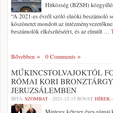
Hitközség (BZSH) közgyűlé
“A 2021-es évről szóló elnöki beszámoló 
köszönetet mondott az intézményvezetőkne
beszámolók elkészítéséért, és az elmúlt
… T
Bővebben
0 Comments
MŰKINCSTOLVAJOKTÓL F
RÓMAI KORI BRONZTÁRG
JERUZSÁLEMBEN
ÍRTA:
SZOMBAT
-
2021-12-15
ROVAT:
HÍREK 
Mintegy kétezer éves római k