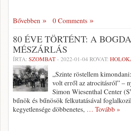
Bővebben
0 Comments
80 ÉVE TÖRTÉNT: A BOGD
MÉSZÁRLÁS
ÍRTA:
SZOMBAT
-
2022-01-04
ROVAT:
HOLOK
„Szinte röstellem kimondani
volt erről az atrocitásról” – 
Simon Wiesenthal Center (SW
bűnök és bűnösök felkutatásával foglalkoz
kegyetlensége döbbenetes,
… Tovább »