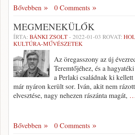
Bővebben
0 Comments
MEGMENEKÜLŐK
ÍRTA:
BÁNKI ZSOLT
-
2022-01-03
ROVAT:
HO
KULTÚRA-MŰVÉSZETEK
Az öregasszony az új évezred
Teremtőjéhez, és a hagyatéki
a Perlaki családnak ki kellett
már nyáron került sor. Iván, akit nem rázot
elvesztése, nagy nehezen rászánta magát,
…
Bővebben
0 Comments