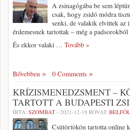
A zsinagógába be sem léptünk
csak, hogy zsidó módra tiszt
senki, de valakik elvittek az 
érdemesnek tartottak – még a padsorokból 
És ekkor valaki
… Tovább »
Bővebben
0 Comments
KRÍZISMENEDZSMENT – K
TARTOTT A BUDAPESTI ZS
ÍRTA:
SZOMBAT
-
2021-12-18
ROVAT:
BELFÖ
Csütörtökön tartotta online 