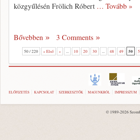
közgyűlésén Frölich Róbert
… Tovább »
Bővebben
3 Comments
50
50 / 220
« Első
«
...
10
20
30
...
48
49
5
ELŐFIZETÉS
KAPCSOLAT
SZERKESZTŐK
MAGUNKRÓL
IMPRESSZUM
© 1989-2026 Szombat