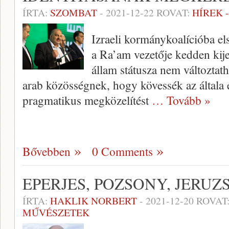
ÍRTA:
SZOMBAT
-
2021-12-22
ROVAT:
HÍREK 
Izraeli kormánykoalícióba el
a Ra’am vezetője kedden kijel
állam státusza nem változtath
arab közösségnek, hogy kövessék az általa 
pragmatikus megközelítést
… Tovább »
Bővebben
0 Comments
EPERJES, POZSONY, JERU
ÍRTA:
HAKLIK NORBERT
-
2021-12-20
ROVAT
MŰVÉSZETEK