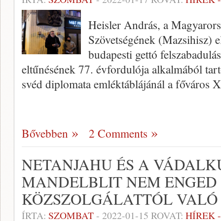
Heisler András, a Magyarors
Szövetségének (Mazsihisz) e
budapesti gettó felszabadul
eltűnésének 77. évfordulója alkalmából tar
svéd diplomata emléktáblájánál a főváros X
Bővebben
2 Comments
NETANJAHU ÉS A VÁDALK
MANDELBLIT NEM ENGED 
KÖZSZOLGÁLATTÓL VALÓ 
ÍRTA:
SZOMBAT
-
2022-01-15
ROVAT:
HÍREK 