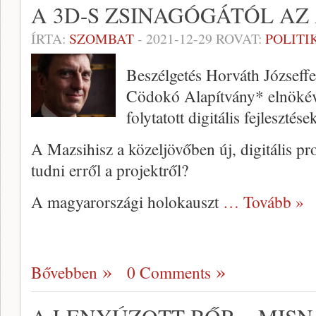
A 3D-S ZSINAGÓGÁTÓL A
ÍRTA:
SZOMBAT
-
2021-12-29
ROVAT:
POLITI
Beszélgetés Horváth Józseffe
Cödokó Alapítvány* elnökév
folytatott digitális fejlesztése
A Mazsihisz a közeljövőben új, digitális pro
tudni erről a projektről?
A magyarországi holokauszt
… Tovább »
Bővebben
0 Comments