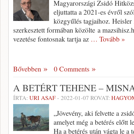
Magyarországi Zsidó Hitköz
eljuttatta a 2021-es évről sz
közgyűlés tagjaihoz. Heisler
szerkesztett formában közölte a mazsihisz.h
vezetése fontosnak tartja az
… Tovább »
Bővebben
0 Comments
A BETÉRT TEHENE – MISNA,
ÍRTA:
URI ASAF
-
2022-01-07
ROVAT:
HAGYO
„Jövevény, aki felvette a zsid
amelyet még a betérés előtt 
Ha a betérés után vágta le a 