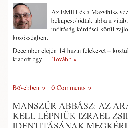
Az EMIH és a Mazsihisz vezet
bekapcsolódtak abba a vitáb
méltóság kérdései körül zajlo
közösségben.
December elején 14 hazai felekezet – közt
kiadott egy
… Tovább »
Bővebben
0 Comments
MANSZÚR ABBÁSZ: AZ A
KELL LÉPNIÜK IZRAEL ZS
IDENTITÁSÁNAK MEGKÉR