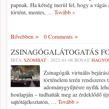
papnak. Ha kétség merül fel, hogy a vágás a
történt, mentes,
… Tovább »
Bővebben
0 Comments
ZSINAGÓGALÁTOGATÁS F
ÍRTA:
SZOMBAT
-
2022-01-06
ROVAT:
HAGYO
Zsinagógák virtuális bejárá
történelem terén rendszeres t
adománygyűjtésre nyílik leh
honlapján – tudhatták meg az érdeklődő újsá
sajtótájékoztatón,
… Tovább »