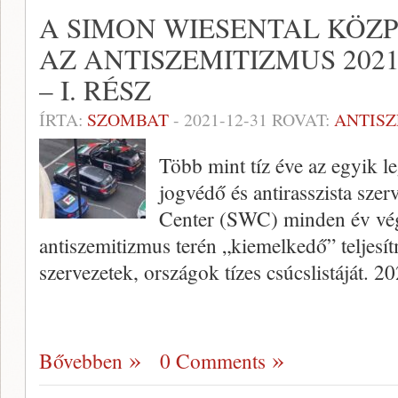
A SIMON WIESENTAL KÖZP
AZ ANTISZEMITIZMUS 2021
– I. RÉSZ
ÍRTA:
SZOMBAT
-
2021-12-31
ROVAT:
ANTIS
Több mint tíz éve az egyik l
jogvédő és antirasszista sze
Center (SWC) minden év vég
antiszemitizmus terén „kiemelkedő” teljesí
szervezetek, országok tízes csúcslistáját. 
Bővebben
0 Comments