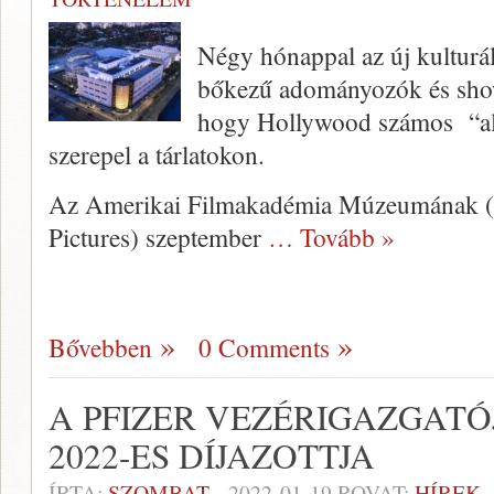
Négy hónappal az új kulturá
bőkezű adományozók és sho
hogy Hollywood számos “ala
szerepel a tárlatokon.
Az Amerikai Filmakadémia Múzeumának 
Pictures) szeptember
… Tovább »
Bővebben
0 Comments
A PFIZER VEZÉRIGAZGATÓ
2022-ES DÍJAZOTTJA
ÍRTA:
SZOMBAT
-
2022-01-19
ROVAT:
HÍREK 