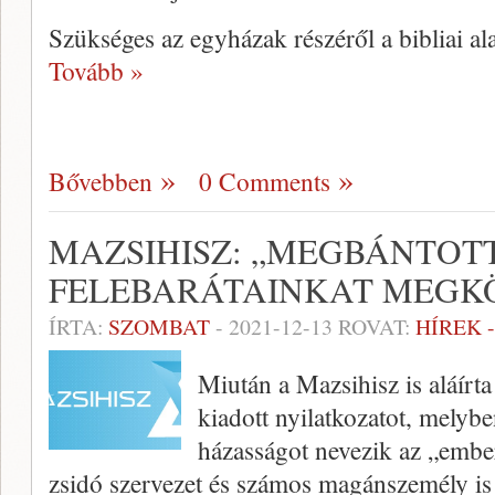
Szükséges az egyházak részéről a bibliai a
Tovább »
Bővebben
0 Comments
MAZSIHISZ: „MEGBÁNTOT
FELEBARÁTAINKAT MEGK
ÍRTA:
SZOMBAT
-
2021-12-13
ROVAT:
HÍREK 
Miután a Mazsihisz is aláírta 
kiadott nyilatkozatot, melyb
házasságot nevezik az „embe
zsidó szervezet és számos magánszemély is 