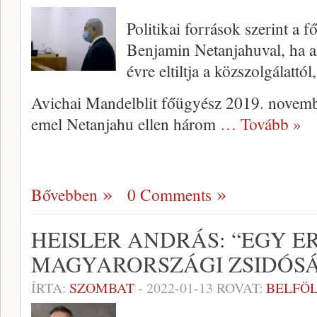
Politikai források szerint a 
Benjamin Netanjahuval, ha az
évre eltiltja a közszolgálattól
Avichai Mandelblit főügyész 2019. novemb
emel Netanjahu ellen három
… Tovább »
Bővebben
0 Comments
HEISLER ANDRÁS: “EGY E
MAGYARORSZÁGI ZSIDÓS
ÍRTA:
SZOMBAT
-
2022-01-13
ROVAT:
BELFÖ