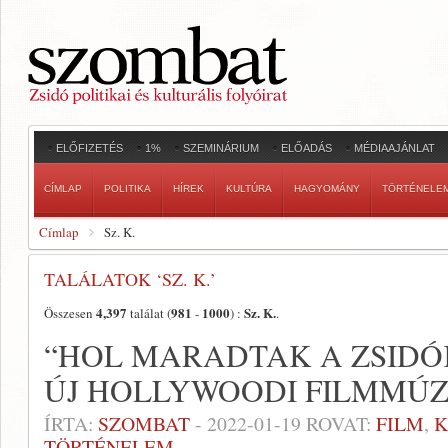
ELŐFIZETÉS
1%
SZEMINÁRIUM
ELŐADÁS
MÉDIAAJÁNLAT
CÍMLAP
POLITIKA
HÍREK
KULTÚRA
HAGYOMÁNY
TÖRTÉNELE
Címlap
Sz. K.
TALÁLATOK ‘SZ. K.’
4,397
981
1000
Sz. K.
Összesen
találat (
-
) :
.
“HOL MARADTAK A ZSIDÓ
ÚJ HOLLYWOODI FILMMÚ
ÍRTA:
SZOMBAT
-
2022-01-19
ROVAT:
FILM
,
K
TÖRTÉNELEM