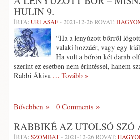
A LENYÚZOTT BŐR – MIS
HULIN 9.
ÍRTA:
URI ASAF
-
2021-12-26
ROVAT:
HAGYO
“Ha a lenyúzott bőrről lógott 
valaki hozzáér, vagy egy kiáll
Ha volt a bőrön két darab ol
szerint ez esetben nem érintéssel, hanem szál
Rabbi Ákiva
… Tovább »
Bővebben
0 Comments
RABBIKÉ AZ UTOLSÓ SZÓ 
ÍRTA:
SZOMBAT
-
2021-12-26
ROVAT:
HAGYO