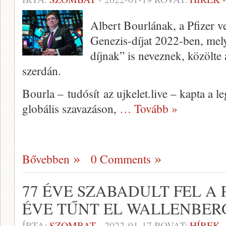
Albert Bourlának, a Pfizer ve
Genezis-díjat 2022-ben, mel
díjnak” is neveznek, közölte
szerdán.
Bourla – tudósít az ujkelet.live – kapta a l
globális szavazáson,
… Tovább »
Bővebben
0 Comments
77 ÉVE SZABADULT FEL A P
ÉVE TŰNT EL WALLENBER
ÍRTA:
SZOMBAT
-
2022-01-17
ROVAT:
HÍREK 