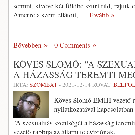
semmi, kivéve két földbe szúrt rúd, rajtuk 
Amerre a szem ellátott,
… Tovább »
Bővebben
0 Comments
KÖVES SLOMÓ: “A SZEXUA
A HÁZASSÁG TEREMTI ME
ÍRTA:
SZOMBAT
-
2021-12-14
ROVAT:
BELPOL
Köves Slomó EMIH vezető r
nyilatkozatával kapcsolatban
“A szexualitás szentségét a házasság tere
vezető rabbija az állami televíziónak.