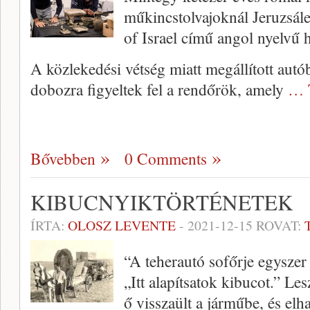
műkincstolvajoknál Jeruzsál
of Israel című angol nyelvű h
A közlekedési vétség miatt megállított autó
dobozra figyeltek fel a rendőrök, amely
… 
Bővebben
0 Comments
KIBUCNYIKTÖRTÉNETEK
ÍRTA:
OLOSZ LEVENTE
-
2021-12-15
ROVAT:
“A teherautó sofőrje egyszer
„Itt alapítsatok kibucot.” Les
ő visszaült a járműbe, és elha