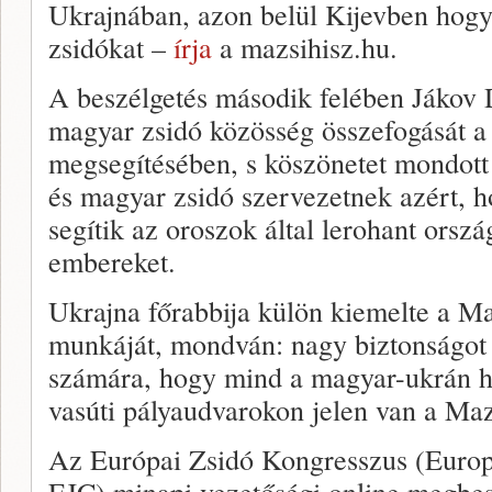
Ukrajnában, azon belül Kijevben hogyan
zsidókat –
írja
a mazsihisz.hu.
A beszélgetés második felében Jákov D
magyar zsidó közösség összefogását a 
megsegítésében, s köszönetet mondot
és magyar zsidó szervezetnek azért, h
segítik az oroszok által lerohant orsz
embereket.
Ukrajna főrabbija külön kiemelte a Ma
munkáját, mondván: nagy biztonságot 
számára, hogy mind a magyar-ukrán h
vasúti pályaudvarokon jelen van a Maz
Az Európai Zsidó Kongresszus (Europ
EJC) minapi vezetőségi online megbes