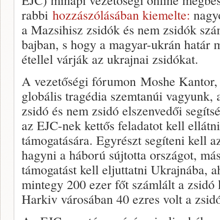
rabbi
hozzászólásában kiemelte:
nagyo
a Mazsihisz zsidók és nem zsidók szám
bajban, s hogy a magyar-ukrán határ 
étellel várják az ukrajnai zsidókat.
A vezetőségi fórumon Moshe Kantor, 
globális tragédia szemtanúi vagyunk,
zsidó és nem zsidó elszenvedői segíts
az EJC-nek kettős feladatot kell ellátn
támogatására. Egyrészt segíteni kell a
hagyni a háború sújtotta országot, má
támogatást kell eljuttatni Ukrajnába, a
mintegy 200 ezer főt számlált a zsid
Harkiv városában 40 ezres volt a zsid