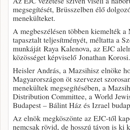
Az EJC vezetése szívén viseli a hábo
megsegítését, Brüsszelben élő dolgoz
menekülteket.
A megbeszélésen többen kiemelték a 
tapasztalt teljesítményét, méltatta a S
munkáját Raya Kalenova, az EJC aleln
közösséget képviselő Jonathan Korosi
Heisler András, a Mazsihisz elnöke h
Magyarországon öt szervezet szorosa
menekültek megsegítésében, a Mazsihi
Distribution Committee, a World Jewi
Budapest – Bálint Ház és Izrael budap
Az elnök megköszönte az EJC-től kapot
nemcsak rövid, de hosszú távon is ki k