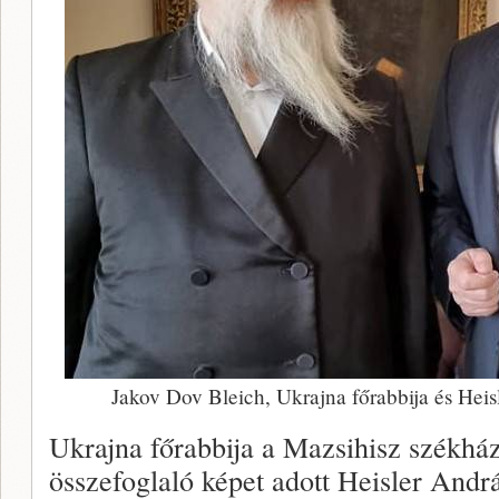
Jakov Dov Bleich, Ukrajna főrabbija és Heis
Ukrajna főrabbija a Mazsihisz székház
összefoglaló képet adott Heisler Andr