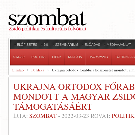
ELŐFIZETÉS
1%
SZEMINÁRIUM
ELŐADÁS
MÉDIAAJÁNLAT
CÍMLAP
POLITIKA
HÍREK
KULTÚRA
HAGYOMÁNY
TÖRTÉNELE
Címlap
Politika
Ukrajna ortodox főrabbija köszönetet mondott a m
UKRAJNA ORTODOX FŐRAB
MONDOTT A MAGYAR ZSID
TÁMOGATÁSÁÉRT
ÍRTA:
SZOMBAT
-
2022-03-23
ROVAT:
POLITI