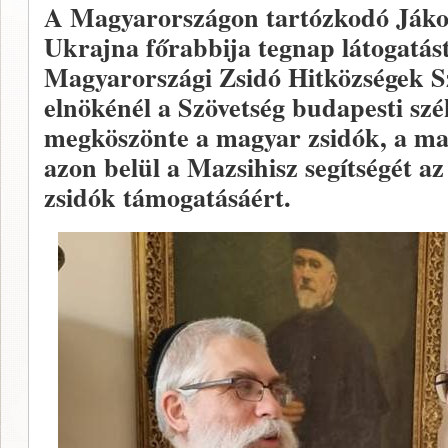
A Magyarországon tartózkodó Jákov
Ukrajna főrabbija tegnap látogatást
Magyarországi Zsidó Hitközségek Sz
elnökénél a Szövetség budapesti sz
megköszönte a magyar zsidók, a mag
azon belül a Mazsihisz segítségét 
zsidók támogatásáért.