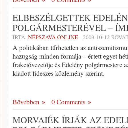
ELBESZÉLGETTEK EDELÉ
POLGÁRMESTERÉVEL – ÍM
ÍRTA:
NÉPSZAVA ONLINE
-
2009-10-12
ROVAT
A politikában tűrhetetlen az antiszemitizmus
hazugság minden formája – értett egyet hét
frakcióvezetője és Edelény polgármestere a
kiadott fideszes közlemény szerint.
Bővebben
0 Comments
MORVAIÉK ÍRJÁK AZ EDEL