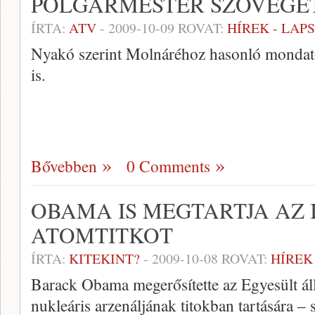
POLGÁRMESTER SZÖVEGÉ
ÍRTA:
ATV
-
2009-10-09
ROVAT:
HÍREK - LAP
Nyakó szerint Molnáréhoz hasonló mondato
is.
Bővebben
0 Comments
OBAMA IS MEGTARTJA AZ 
ATOMTITKOT
ÍRTA:
KITEKINT?
-
2009-10-08
ROVAT:
HÍREK
Barack Obama megerősítette az Egyesült áll
nukleáris arzenáljának titokban tartására 