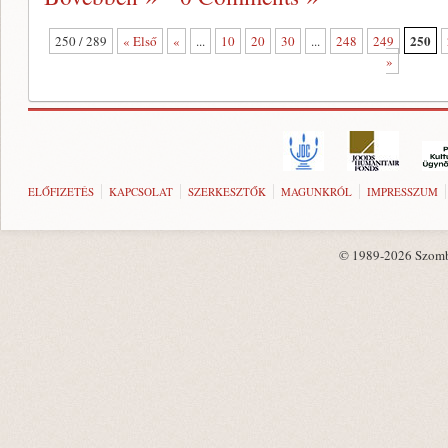
250
250 / 289
« Első
«
...
10
20
30
...
248
249
»
ELŐFIZETÉS
KAPCSOLAT
SZERKESZTŐK
MAGUNKRÓL
IMPRESSZUM
© 1989-2026 Szombat