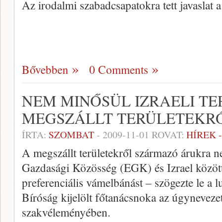
Az irodalmi szabadcsapatokra tett javaslat
Bővebben
0 Comments
NEM MINŐSÜL IZRAELI T
MEGSZÁLLT TERÜLETEKR
ÍRTA:
SZOMBAT
-
2009-11-01
ROVAT:
HÍREK 
A megszállt területekről származó árukra n
Gazdasági Közösség (EGK) és Izrael közöt
preferenciális vámelbánást – szögezte le a
Bíróság kijelölt főtanácsnoka az úgyneveze
szakvéleményében.