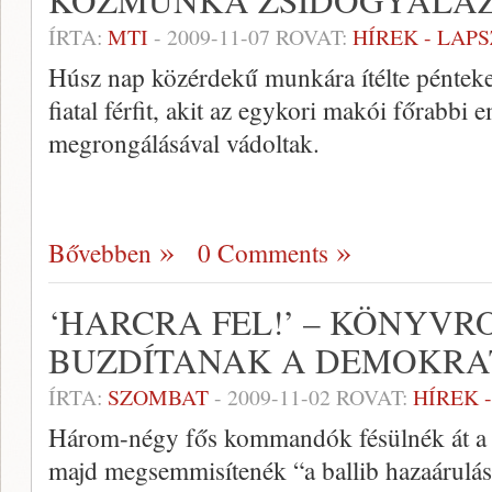
KÖZMUNKA ZSIDÓGYALÁ
ÍRTA:
MTI
-
2009-11-07
ROVAT:
HÍREK - LAP
Húsz nap közérdekű munkára ítélte pénteke
fiatal férfit, akit az egykori makói főrabbi 
megrongálásával vádoltak.
Bővebben
0 Comments
‘HARCRA FEL!’ – KÖNYV
BUZDÍTANAK A DEMOKR
ÍRTA:
SZOMBAT
-
2009-11-02
ROVAT:
HÍREK 
Három-négy fős kommandók fésülnék át a k
majd megsemmisítenék “a ballib hazaárulás é