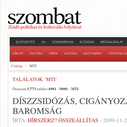
ELŐFIZETÉS
1%
SZEMINÁRIUM
ELŐADÁS
MÉDIAAJÁNLAT
CÍMLAP
POLITIKA
HÍREK
KULTÚRA
HAGYOMÁNY
TÖRTÉNELE
Címlap
MTI
TALÁLATOK ‘MTI’
5,773
4981
5000
MTI
Összesen
találat (
-
) :
.
DÍSZZSIDÓZÁS, CIGÁNYOZ
BAROMSÁG
ÍRTA:
HÍRSZERZ? ÖSSZEÁLLÍTÁS
-
2009-11-