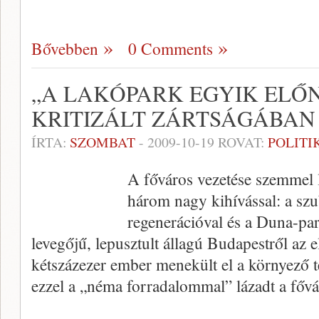
Bővebben
0 Comments
„A LAKÓPARK EGYIK ELŐ
KRITIZÁLT ZÁRTSÁGÁBAN 
ÍRTA:
SZOMBAT
-
2009-10-19
ROVAT:
POLITI
A főváros vezetése szemmel 
három nagy kihívással: a szu
regenerációval és a Duna-part
levegőjű, lepusztult állagú Budapestről az 
kétszázezer ember menekült el a környező t
ezzel a „néma forradalommal” lázadt a fővá