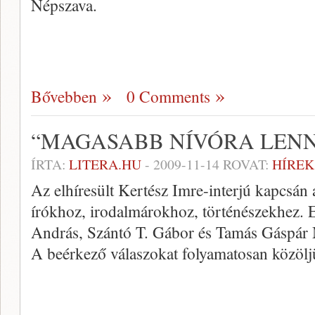
Népszava.
Bővebben
0 Comments
“MAGASABB NÍVÓRA LENN
ÍRTA:
LITERA.HU
-
2009-11-14
ROVAT:
HÍREK
Az elhíresült Kertész Imre-interjú kapcsán a
írókhoz, irodalmárokhoz, történészekhez.
András, Szántó T. Gábor és Tamás Gáspár M
A beérkező válaszokat folyamatosan közölj