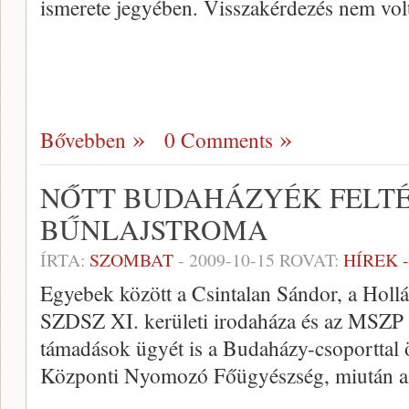
ismerete jegyében. Visszakérdezés nem vol
Bővebben
0 Comments
NŐTT BUDAHÁZYÉK FELT
BŰNLAJSTROMA
ÍRTA:
SZOMBAT
-
2009-10-15
ROVAT:
HÍREK 
Egyebek között a Csintalan Sándor, a Hollá
SZDSZ XI. kerületi irodaháza és az MSZP k
támadások ügyét is a Budaházy-csoporttal 
Központi Nyomozó Főügyészség, miután az 