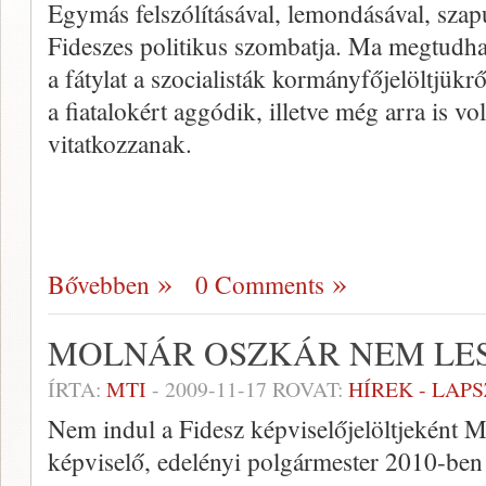
Egymás felszólításával, lemondásával, szap
Fideszes politikus szombatja. Ma megtudha
a fátylat a szocialisták kormányfőjelöltjük
a fiatalokért aggódik, illetve még arra is vo
vitatkozzanak.
Bővebben
0 Comments
MOLNÁR OSZKÁR NEM LESZ
ÍRTA:
MTI
-
2009-11-17
ROVAT:
HÍREK - LAP
Nem indul a Fidesz képviselőjelöltjeként M
képviselő, edelényi polgármester 2010-ben 