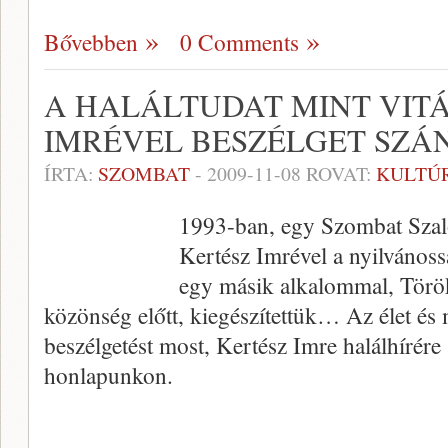
Bővebben
0 Comments
A HALÁLTUDAT MINT VITÁ
IMRÉVEL BESZÉLGET SZÁN
ÍRTA:
SZOMBAT
-
2009-11-08
ROVAT:
KULTÚ
1993-ban, egy Szombat Szal
Kertész Imrével a nyilvánossá
egy másik alkalommal, Törö
közönség előtt, kiegészítettük… Az élet és
beszélgetést most, Kertész Imre halálhírér
honlapunkon.