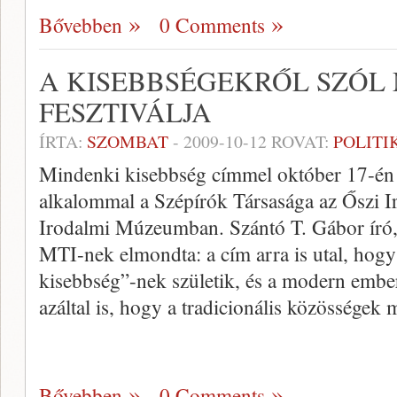
Bővebben
0 Comments
A KISEBBSÉGEKRŐL SZÓL 
FESZTIVÁLJA
ÍRTA:
SZOMBAT
-
2009-10-12
ROVAT:
POLITI
Mindenki kisebbség címmel október 17-én 
alkalommal a Szépírók Társasága az Őszi Iro
Irodalmi Múzeumban. Szántó T. Gábor író,
MTI-nek elmondta: a cím arra is utal, hog
kisebbség”-nek születik, és a modern ember
azáltal is, hogy a tradicionális közössége
Bővebben
0 Comments