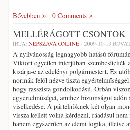
Bővebben
0 Comments
MELLÉRÁGOTT CSONTOK
ÍRTA:
NÉPSZAVA ONLINE
-
2009-10-19
ROVAT
A nyilvánosság legnagyobb hatású fórumán
Viktort egyetlen interjúban szembesítették a
kizárja-e az edelényi polgármestert. Ez utób
normák felől nézve tiszta egyértelműséggel 
hogy rasszista gondolkodású. Orbán viszont
egyértelműséget, amihez biztonságot adón se
viselkedése. A pártelnöknek két olyan mond
vissza kellett volna kérdezni, ráadásul nem 
hanem egyszerűen az elemi logika, illetve az