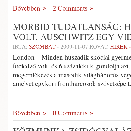
Bővebben
2 Comments
MORBID TUDATLANSÁG: H
VOLT, AUSCHWITZ EGY V
ÍRTA:
SZOMBAT
-
2009-11-07
ROVAT:
HÍREK 
London – Minden huszadik skóciai gyermek
fociedző volt, és 6 százalékuk gondolja azt
megemlékezés a második világháborús végér
amelyet egykori frontharcosok szövetsége t
Bővebben
0 Comments