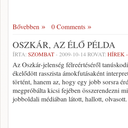
Bővebben
0 Comments
OSZKÁR, AZ ÉLŐ PÉLDA
ÍRTA:
SZOMBAT
-
2009-10-14
ROVAT:
HÍREK 
Az Oszkár-jelenség félreértéséről tanúskod
ékelődött rasszista ámokfutásaként interpr
történt, hanem az, hogy egy jobb sorsra é
megpróbálta kicsi fejében összerendezni mi
jobboldali médiában látott, hallott, olvasott.