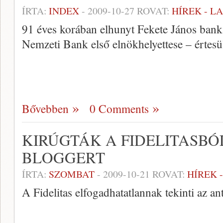
ÍRTA:
INDEX
-
2009-10-27
ROVAT:
HÍREK - L
91 éves korában elhunyt Fekete János bank
Nemzeti Bank első elnökhelyettese – értesül
Bővebben
0 Comments
KIRÚGTÁK A FIDELITASBÓ
BLOGGERT
ÍRTA:
SZOMBAT
-
2009-10-21
ROVAT:
HÍREK 
A Fidelitas elfogadhatatlannak tekinti az a