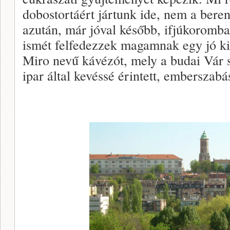
dobostortáért jártunk ide, nem a bere
azután, már jóval később, ifjúkoromba
ismét felfedezzek magamnak egy jó kis
Miro nevű kávézót, mely a budai Vár sz
ipar által kevéssé érintett, emberszab