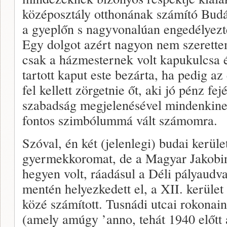
középosztály otthonának számító Budán 
a gyeplőn s nagyvonalúan engedélyezt
Egy dolgot azért nagyon nem szerette
csak a házmesternek volt kapukulcsa é
tartott kaput este bezárta, ha pedig az
fel kellett zörgetnie őt, aki jó pénz fej
szabadság megjelenésével mindenkinek 
fontos szimbólummá vált számomra.
Szóval, én két (jelenlegi) budai kerüle
gyermekkoromat, de a Magyar Jakobin
hegyen volt, ráadásul a Déli pályaudva
mentén helyezkedett el, a XII. kerület
közé számított. Tusnádi utcai rokonai
(amely amúgy ’anno, tehát 1940 előtt a