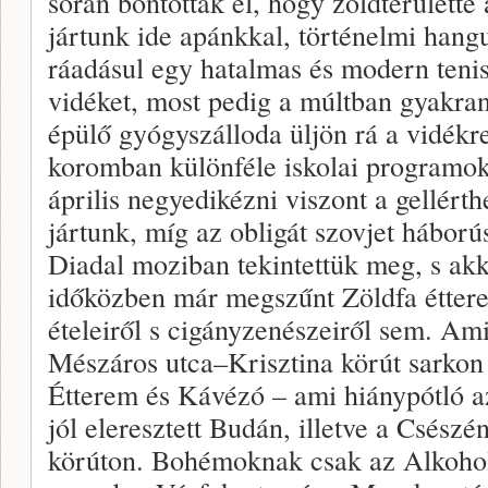
során bontották el, hogy zöldterületté
jártunk ide apánkkal, történelmi hang
ráadásul egy hatalmas és modern tenisz
vidéket, most pedig a múltban gyakran
épülő gyógyszálloda üljön rá a vidékre
koromban különféle iskolai programok h
április negyedikézni viszont a gellér
jártunk, míg az obligát szovjet háborús
Diadal moziban tekintettük meg, s ak
időközben már megszűnt Zöldfa étter
ételeiről s cigányzenészeiről sem. Am
Mészáros utca–Krisztina körút sarkon
Étterem és Kávézó – ami hiánypótló a
jól eleresztett Budán, illetve a Csész
körúton. Bohémoknak csak az Alkohol