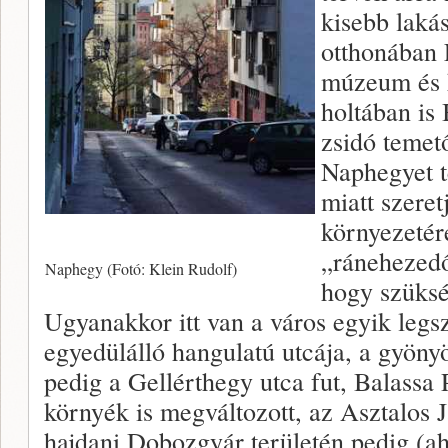
kisebb lakás
otthonában 
múzeum és 
holtában is
zsidó temet
Naphegyet t
miatt szeretj
környezetér
„ránehezedő
Naphegy (Fotó: Klein Rudolf)
hogy szüksé
Ugyanakkor itt van a város egyik leg
egyedülálló hangulatú utcája, a gyöny
pedig a Gellérthegy utca fut, Balassa 
környék is megváltozott, az Asztalos J
hajdani Dobozgyár területén pedig (aho