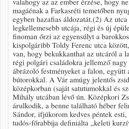
valahogy az az ember érzése, hogy ne
magáénak a Farkasréti temetőben nyug
egyben hazafias áldozatát.(2) Az utc
legkellemesebb utcája, régi és új épül
finoman őrzi az egyensúlyt a barokko
kispolgáribb Toldy Ferenc utca között,
van, hogy bekukkanthat az utcáról a l
régi polgári családokra jellemző nagy
ábrázoló festményeket a falon, együtt 
bútorokkal. A Vár amúgy jelentős zsid
középkorban (saját satutumokkal és s
Mihály utcában lévő ún. Középkori Zs
árulkodik, a benne található héber fel
Sándor, ifjúkorom kedves péntek esti,
tudós-főrabbija definiálta „keleti kurz