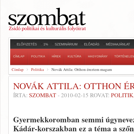
ELŐFIZETÉS
1%
SZEMINÁRIUM
ELŐADÁS
MÉDIAAJÁNLAT
CÍMLAP
POLITIKA
HÍREK
KULTÚRA
HAGYOMÁNY
TÖRTÉNELE
Címlap
Politika
Novák Attila: Otthon éreztem magam
NOVÁK ATTILA: OTTHON 
ÍRTA:
SZOMBAT
-
2010-02-15
ROVAT:
POLITI
Gyermekkoromban semmi úgynevezet
Kádár-korszakban ez a téma a szőny