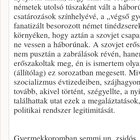
németek utolsó túszaként vált a hábor
csatározások színhelyévé, a „végső g
fanatizált besorozott német tinédzsere
környéken, hogy aztán a szovjet csap
ne vessen a háborúnak. A szovjet erősz
nem pusztán a zabrálások révén, hane
erőszakoltak meg, én is ismertem olya
(állítólag) ez sorozatban megesett. Miv
szocializmus évtizedeiben, szájhagyom
tovább, akivel történt, szégyellte, a 
találhattak utat ezek a megaláztatások,
politikai rendszer legitimitását.
Gyermekkoromban semmi un. zsidós