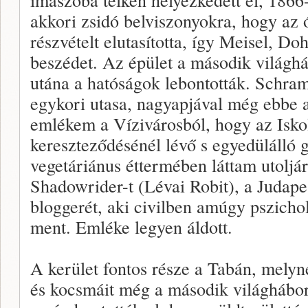
akkori zsidó belviszonyokra, hogy az 
részvételt elutasította, így Meisel, D
beszédet. Az épület a második világh
utána a hatóságok lebontották. Schra
egykori utasa, nagyapjával még ebbe 
emlékem a Vízivárosból, hogy az Isko
kereszteződésénél lévő s egyedülálló g
vegetáriánus éttermében láttam utoljár
Shadowrider-t (Lévai Robit), a Judapes
bloggerét, aki civilben amúgy pszichol
ment. Emléke legyen áldott.
A kerület fontos része a Tabán, melyne
és kocsmáit még a második világháború