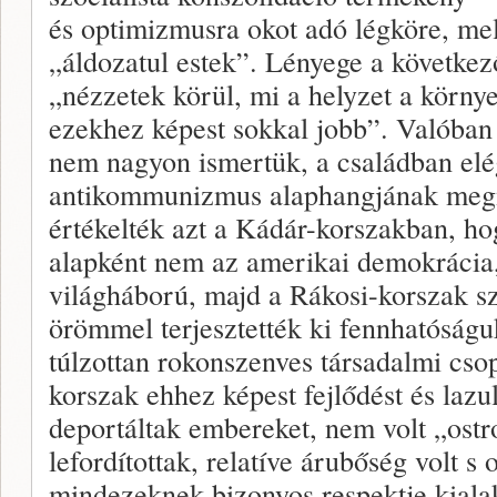
és optimizmusra okot adó légköre, me
„áldozatul estek”. Lényege a következő 
„nézzetek körül, mi a helyzet a körn
ezekhez képest sokkal jobb”. Valóban 
nem nagyon ismertük, a családban el
antikommunizmus alaphangjának megm
értékelték azt a Kádár-korszakban, hog
alapként nem az amerikai demokrácia
világháború, majd a Rákosi-korszak szo
örömmel terjesztették ki fennhatóság
túlzottan rokonszenves társadalmi cso
korszak ehhez képest fejlődést és lazu
deportáltak embereket, nem volt „ost
lefordítottak, relatíve árubőség volt s 
mindezeknek bizonyos respektje kial