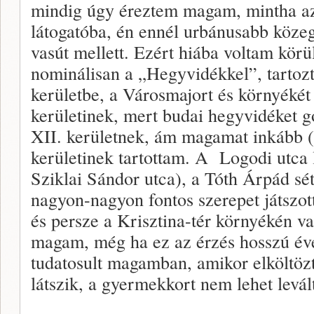
mindig úgy éreztem magam, mintha a
látogatóba, én ennél urbánusabb közeg
vasút mellett. Ezért hiába voltam körü
nominálisan a „Hegyvidékkel”, tartoz
kerületbe, a Városmajort és környékét
kerületinek, mert budai hegyvidéket g
XII. kerületnek, ám magamat inkább (b
kerületinek tartottam. A Logodi utca 
Sziklai Sándor utca), a Tóth Árpád s
nagyon-nagyon fontos szerepet játszot
és persze a Krisztina-tér környékén v
magam, még ha ez az érzés hosszú év
tudatosult magamban, amikor elköltöz
látszik, a gyermekkort nem lehet levál