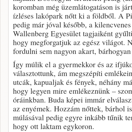
koromban még üzemlátogatáson is járt
ízléses lakópark nőtt ki a földből. A 
pedig már jóval később, a kilencvenes
Wallenberg Egyesület tagjaiként gyűlt
hogy megforgatjuk az egész világot.
fordulni sem nagyon akart, bárhogyan 
Így múlik el a gyermekkor és az ifjú
választottunk, ám megszépíti emlékein
utcák, kapualjak és fények, néhány már
hogy legyen mire emlékeznünk – szo
óráinkban. Buda képei immár elválaszth
az enyémek. Hozzám nőttek, bárhol is
múlásával pedig egyre inkább tűnik te
hogy ott laktam egykoron.