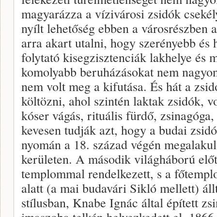
magyarázza a vízivárosi zsidók cseké
nyílt lehetőség ebben a városrészben a
arra akart utalni, hogy szerényebb é
folytató kisegzisztenciák lakhelye és 
komolyabb beruházásokat nem nagyon 
nem volt meg a kifutása. És hát a zsid
költözni, ahol szintén laktak zsidók, vo
kóser vágás, rituális fürdő, zsinagóg
kevesen tudják azt, hogy a budai zsidó
nyomán a 18. század végén megalakul
kerületen. A második világháború előt
templommal rendelkezett, s a főtempl
alatt (a mai budavári Sikló mellett) á
stílusban, Knabe Ignác által épített z
imaszoba telkén helyezkedett el, 1866