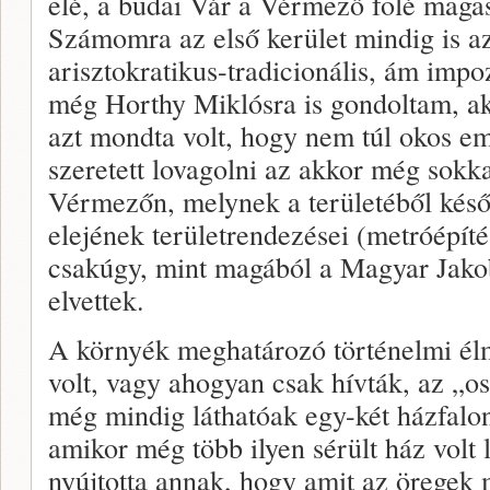
elé, a budai Vár a Vérmező fölé magas
Számomra az első kerület mindig is az
arisztokratikus-tradicionális, ám impo
még Horthy Miklósra is gondoltam, 
azt mondta volt, hogy nem túl okos e
szeretett lovagolni az akkor még sokk
Vérmezőn, melynek a területéből késő
elejének területrendezései (metróépíté
csakúgy, mint magából a Magyar Jakob
elvettek.
A környék meghatározó történelmi é
volt, vagy ahogyan csak hívták, az „
még mindig láthatóak egy-két házfal
amikor még több ilyen sérült ház volt l
nyújtotta annak, hogy amit az öregek 