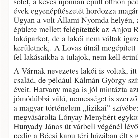
sötét, a kevés újonnan épült otthon pe
évek egyenépítészetét hordozza mag
Ugyan a volt Állami Nyomda helyén,
épülete mellett felépítették az Anjou 
lakóparkot, de a lakói nem váltak igaz
kerületnek,. A Lovas útnál megépített
fel lakásaikba a tulajok, nem kell érin
A Várnak nevezetes lakói is voltak, itt
család, de például Kálmán György színés
éveit. Hatvany maga is jól mintázta az
jómódúbbá váló, nemességet is szerző
a magyar történelem „fizikai” szívébe
megvásárolta Lónyay Menyhért egykor
Hunyady János út várbeli végénél lévő 
pedig a Bécsi kapu téri házában élt s 