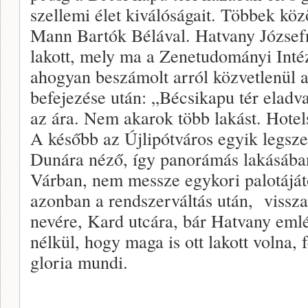
szellemi élet kiválóságait. Többek közö
Mann Bartók Bélával. Hatvany József
lakott, mely ma a Zenetudományi Intéz
ahogyan beszámolt arról közvetlenül 
befejezése után: „Bécsikapu tér eladv
az ára. Nem akarok több lakást. Hotel
A később az Újlipótváros egyik legsze
Dunára néző, így panorámás lakásában
Várban, nem messze egykori palotájától
azonban a rendszerváltás után, visszav
nevére, Kard utcára, bár Hatvany emlé
nélkül, hogy maga is ott lakott volna, 
gloria mundi.