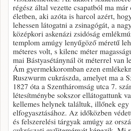
régész által vezette csapatból ma már
életben, aki azóta is harcol azért, hog
lehessen látogatni a zsinagógát, a nag
középkori askenázi zsidóság emlékmú
templom amúgy lenyűgöző méretű lehe
méteres volt, s kilenc méter magasság
mai Bástyasétánynál öt méterrel van le
Ám gyermekkoromban ezen emlékeknél
Ruszwurm cukrászda, amelyet ma a S
1827 óta a Szentháromság utca 7. szá
létesítménybe sokszor ellátogattunk v
kellemes helynek találtuk, illőnek eg
elfogyasztásához. Az időközben védett
és felszerelési tárgyak amúgy az orsz
cukrászati gyűjteményét képezik. Mi ré