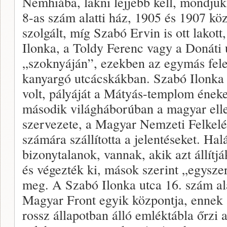
Nemhiába, lakni lejjebb kell, mondjuk
8-as szám alatti ház, 1905 és 1907 köz
szolgált, míg Szabó Ervin is ott lakot
Ilonka, a Toldy Ferenc vagy a Donáti 
„szoknyáján”, ezekben az egymás felet
kanyargó utcácskákban. Szabó Ilonka
volt, pályáját a Mátyás-templom éneke
második világháborúban a magyar ell
szervezete, a Magyar Nemzeti Felkelé
számára szállította a jelentéseket. Ha
bizonytalanok, vannak, akik azt állítjá
és végezték ki, mások szerint „egyszer
meg. A Szabó Ilonka utca 16. szám alat
Magyar Front egyik központja, ennek
rossz állapotban álló emléktábla őrzi a