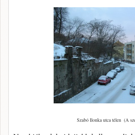
Szabó Ilonka utca télen (A sze