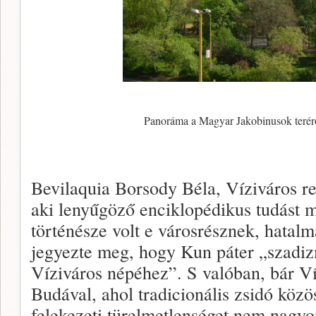
Panoráma a Magyar Jakobinusok teréről
Bevilaquia Borsody Béla, Víziváros r
aki lenyűgöző enciklopédikus tudást 
történésze volt e városrésznek, hatal
jegyezte meg, hogy Kun páter „szadiz
Víziváros népéhez”. S valóban, bár V
Budával, ahol tradicionális zsidó közöss
felekezeti türelmetlenséget nem nagyo