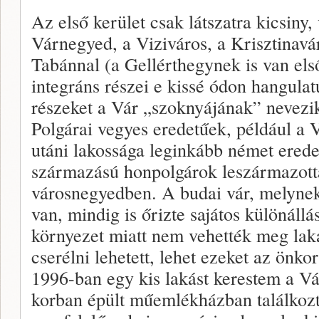
Az első kerület csak látszatra kicsiny,
Várnegyed, a Viziváros, a Krisztinavá
Tabánnal (a Gellérthegynek is van els
integráns részei e kissé ódon hangulat
részeket a Vár „szoknyájának” nevezik
Polgárai vegyes eredetűek, például a 
utáni lakossága leginkább német eredet
származású honpolgárok leszármazotta
városnegyedben. A budai vár, melynek
van, mindig is őrizte sajátos különáll
környezet miatt nem vehették meg laká
cserélni lehetett, lehet ezeket az önk
1996-ban egy kis lakást kerestem a V
korban épült műemlékházban találkoz