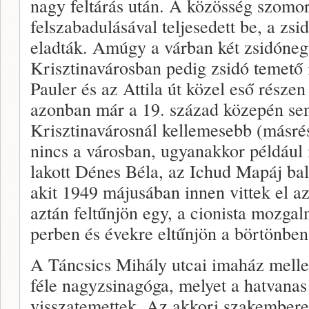
nagy feltárás után. A közösség szomo
felszabadulásával teljesedett be, a zs
eladták. Amúgy a várban két zsidónegy
Krisztinavárosban pedig zsidó temető
Pauler és az Attila út közel eső része
azonban már a 19. század közepén se
Krisztinavárosnál kellemesebb (másrés
nincs a városban, ugyanakkor például i
lakott Dénes Béla, az Ichud Mapáj balo
akit 1949 májusában innen vittek el a
aztán feltűnjön egy, a cionista mozga
perben és évekre eltűnjön a börtönben
A Táncsics Mihály utcai imaház melle
féle nagyzsinagóga, melyet a hatvanas 
visszatemettek. Az akkori szakembere