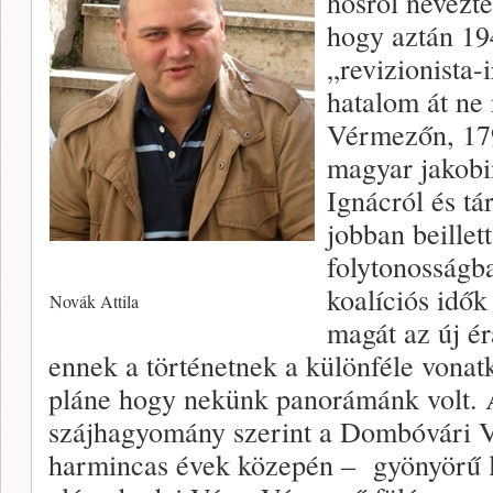
hősről nevezté
hogy aztán 19
„revizionista-i
hatalom át ne
Vérmezőn, 17
magyar jakobi
Ignácról és tá
jobban beillet
folytonosságb
koalíciós idők
Novák Attila
magát az új 
ennek a történetnek a különféle vonat
pláne hogy nekünk panorámánk volt. 
szájhagyomány szerint a Dombóvári Vaj
harmincas évek közepén – gyönyörű l