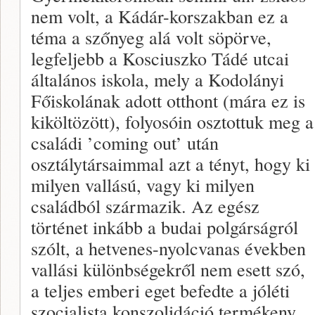
nem volt, a Kádár-korszakban ez a
téma a szőnyeg alá volt söpörve,
legfeljebb a Kosciuszko Tádé utcai
általános iskola, mely a Kodolányi
Főiskolának adott otthont (mára ez is
kiköltözött), folyosóin osztottuk meg a
családi ’coming out’ után
osztálytársaimmal azt a tényt, hogy ki
milyen vallású, vagy ki milyen
családból származik. Az egész
történet inkább a budai polgárságról
szólt, a hetvenes-nyolcvanas években
vallási különbségekről nem esett szó,
a teljes emberi eget befedte a jóléti
szocialista konszolidáció termékeny