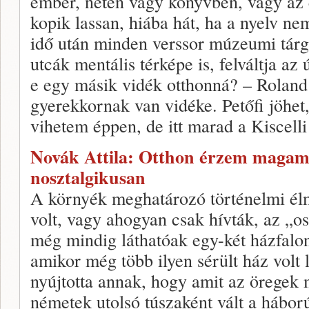
ember, neten vagy könyvben, vagy az 
kopik lassan, hiába hát, ha a nyelv ne
idő után minden verssor múzeumi tárg
utcák mentális térképe is, felváltja az 
e egy másik vidék otthonná? – Roland 
gyerekkornak van vidéke. Petőfi jöhet,
vihetem éppen, de itt marad a Kiscelli
Novák Attila: Otthon érzem magam –
nosztalgikusan
A környék meghatározó történelmi é
volt, vagy ahogyan csak hívták, az „
még mindig láthatóak egy-két házfal
amikor még több ilyen sérült ház volt l
nyújtotta annak, hogy amit az öregek 
németek utolsó túszaként vált a hábor