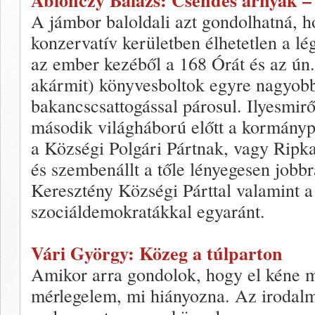
Ablonczy Balázs: Csendes árnyak –
A jámbor baloldali azt gondolhatná, h
konzervatív kerületben élhetetlen a lé
az ember kezéből a 168 Órát és az ún. 
akármit) könyvesboltok egyre nagyobb
bakancscsattogással párosul. Ilyesmirő
második világháború előtt a kormánypá
a Községi Polgári Pártnak, vagy Ripka
és szembenállt a tőle lényegesen jobb
Keresztény Községi Párttal valamint a 
szociáldemokratákkal egyaránt.
Vári György: Közeg a túlparton
Amikor arra gondolok, hogy el kéne 
mérlegelem, mi hiányozna. Az irodalm