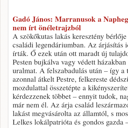
Gadó János: Marranusok a Napheg
nem írt önéletrajzból
A szökőkutas lakás keresztény bérlője 
családi legendáriumban. Az árjásítás i
írták. Ő ezek után ott maradt új tulaj
Pesten bujkálva vagy védett házakban p
uralmat. A felszabadulás után – így a t
azonnal átkelt Pestre, felkereste dédsz
mozdulattal összetépte a kikényszeríte
kérdezzenek többet – ennyit tudok, na
már nem él. Az árja család leszármazot
lakást megvásárolta az államtól, s mo
Lelkes lokálpatrióta és gondos gazda 