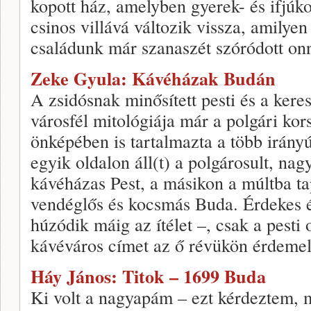
kopott ház, amelyben gyerek- és ifjúko
csinos villává változik vissza, amilyen
családunk már szanaszét szóródott on
Zeke Gyula: Kávéházak Budán
A zsidósnak minősített pesti és a kere
városfél mitológiája már a polgári ko
önképében is tartalmazta a több irányú 
egyik oldalon áll(t) a polgárosult, nag
kávéházas Pest, a másikon a múltba tap
vendéglős és kocsmás Buda. Érdekes é
húzódik máig az ítélet –, csak a pesti 
kávéváros címet az ő révükön érdemelt
Háy János: Titok – 1699 Buda
Ki volt a nagyapám – ezt kérdeztem, m