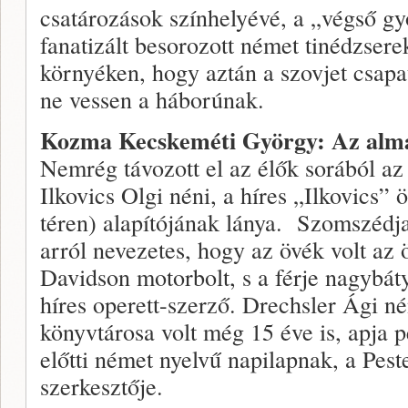
csatározások színhelyévé, a „végső g
fanatizált besorozott német tinédzsere
környéken, hogy aztán a szovjet csap
ne vessen a háborúnak.
Kozma Kecskeméti György: Az alm
Nemrég távozott el az élők sorából az
Ilkovics Olgi néni, a híres „Ilkovics”
téren) alapítójának lánya. Szomszédja
arról nevezetes, hogy az övék volt az
Davidson motorbolt, s a férje nagybát
híres operett-szerző. Drechsler Ági n
könyvtárosa volt még 15 éve is, apja 
előtti német nyelvű napilapnak, a Pest
szerkesztője.