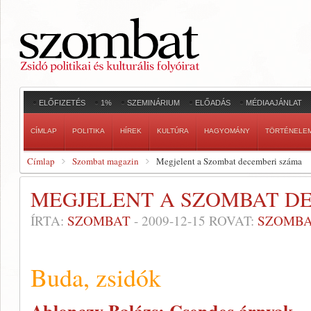
ELŐFIZETÉS
1%
SZEMINÁRIUM
ELŐADÁS
MÉDIAAJÁNLAT
CÍMLAP
POLITIKA
HÍREK
KULTÚRA
HAGYOMÁNY
TÖRTÉNELE
Címlap
Szombat magazin
Megjelent a Szombat decemberi száma
MEGJELENT A SZOMBAT D
ÍRTA:
SZOMBAT
-
2009-12-15
ROVAT:
SZOMBA
Buda, zsidók