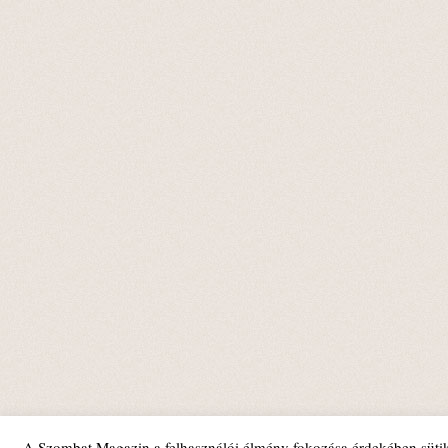
A Szombat Magazin a felhasználói élmény fokozása érdekében sütik