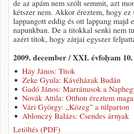
de az apám nem szólt semmit, azt mon
kétszer nem. Akkor éreztem, hogy ez ti
lappangott eddig és ott lappang majd 
napunkban. De a titokkal senki nem tud
azért titok, hogy zárjai egyszer felpat
2009. december / XXI. évfolyam 10
Háy János: Titok
Zeke Gyula: Kávéházak Budán
Gadó János: Marránusok a Napheg
Novák Attila: Otthon éreztem mag
Vári György: „Közeg” a túlparton
Ablonczy Balázs: Csendes árnyak
Letöltés (PDF)