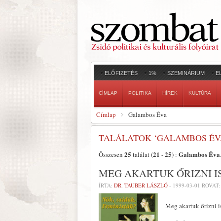
ELŐFIZETÉS
1%
SZEMINÁRIUM
E
CÍMLAP
POLITIKA
HÍREK
KULTÚRA
Címlap
Galambos Éva
TALÁLATOK ‘GALAMBOS ÉV
25
21
25
Galambos Éva
Összesen
találat (
-
) :
MEG AKARTUK ŐRIZNI 
ÍRTA:
DR. TAUBER LÁSZLÓ
-
1999-03-01
ROVAT
Meg akartuk őrizni 