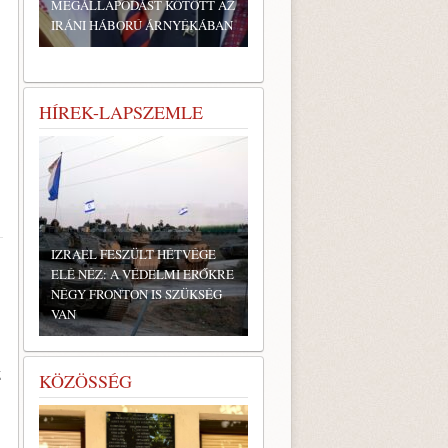
MEGÁLLAPODÁST KÖTÖTT AZ
IRÁNI HÁBORÚ ÁRNYÉKÁBAN
HÍREK-LAPSZEMLE
IZRAEL FESZÜLT HÉTVÉGE
ELÉ NÉZ: A VÉDELMI ERŐKRE
NÉGY FRONTON IS SZÜKSÉG
VAN
Z
KÖZÖSSÉG