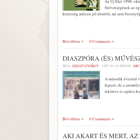
Az Új Élet 1998. ok
Szövetségének az egy
közösség milyen jól döntött, mi sem bizonyít
Bővebben
0 Comments
DIASZPÓRA (ÉS) MŰVÉS
ÍRTA:
SZEGŐ GYÖRGY
-
1997-03-01
ROVAT:
ARC
A második évezred vé
fejezet, de a szemé­l
tekintve is sajátos 
Bővebben
0 Comments
AKI AKART ÉS MERT, AZ