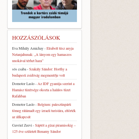
HOZZÁSZÓLÁSOK
Eva Mihály Amichay
-
Elrabolt túsz anyja
Netanjahunak: „A lányom egy hamaszos
unokával térhet haza”
sós csaba
-
Szakály Sándor: Horthy a
budapesti zsidóság megmentője volt
Domotor Laslo
-
Az IDF gyanúja szerint a
Hamász tüzérsége okozta a halálos tüzet
Rafahban
Domotor Laslo
-
Belgium: palesztinpárti
tömeg rátámadt egy izraeli turistára, eltörték
az állkapcsát
Gavriel Zeevi
-
Sáptól a gízai piramisokig –
125 éve született Benamy Sándor