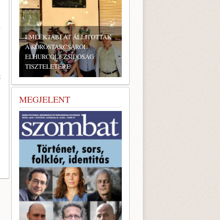
EMLÉKTÁBLÁT ÁLLÍTOTTAK
A KÖRÖSTARCSÁRÓL
ELHURCOLT ZSIDÓSÁG
TISZTELETÉRE
t
MEGJELENT