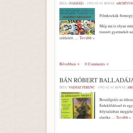
ÍRTA:
(VADÁSZ)
-
1992-03-01
ROVAT:
ARCHÍVU
Filmkockák Somogyi 
Még ma is olyan mind
tizenöt gyermekét ne
született.
… Tovább »
Bővebben
0 Comments
BÁN RÓBERT BALLADÁJ
ÍRTA:
VADÁSZ FERENC
-
1992-02-01
ROVAT:
AR
Beszélgetés az édesa
Érdeklődéssel és egy
folytatásban megjel
elnöke
… Tovább »