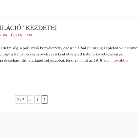
ILÁCIÓ” KEZDETEI
ÍVUM
,
TÖRTÉNELEM
értelmiség, a politizáló közvélemény egészen 1944 júniusáig képtelen volt számo
l, hogy a Németország szövetségeseként elvesztett háború következményei
a összehasonlíthatatlanul súlyosabbak lesznek, mint az 1918-as
… Tovább »
2
2 / 2
«
1