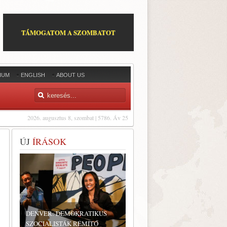
TÁMOGATOM A SZOMBATOT
IUM
ENGLISH
ABOUT US
2026. augusztus 8, szombat | 5786. Áv 25
ÚJ
ÍRÁSOK
DENVER: DEMOKRATIKUS
SZOCIALISTÁK RÉMÍTŐ