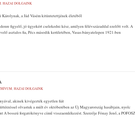
M
,
HAZAI DOLGAINK
Károlynak, a Jád Vásém kitüntetettjének életéből
enre figyelő, jó ügyekért cselekedni kész, amilyen félévszázaddal ezelőtt volt. A
velő asztalos fia, Pécs második kerületében, Vasas-bányatelepen 1921-ben
A
CHÍVUM
,
HAZAI DOLGAINK
nyával, akinek kivégezték egyetlen fiát
üttérzéssel olvastuk a múlt év októberében az Új Magyarország hasábjain, nyolc
ent A bosszú forgatókönyve című visszaemlékezést. Szerzője Fónay Jenő, a POFOS