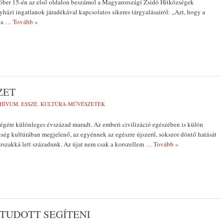
tóber 15-én az első oldalon beszámol a Magyarországi Zsidó Hitközségek
házi ingatlanok járadékával kapcsolatos sike­res tárgyalásairól: „Azt, hogy a
ja
… Tovább »
ZET
HÍVUM
,
ESSZÉ
,
KULTÚRA-MŰVÉSZETEK
gére kü­lönleges évszázad maradt. Az emberi civilizáció egészében is külön
yiség kultúrában megjelenő, az egyén­nek az egészre újszerű, sokszor döntő hatását
korszakká lett századunk. Az újat nem csak a korszellem
… Tovább »
 TUDOTT SEGÍTENI