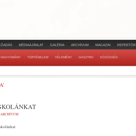
LŐADÁS
MÉDIAAJÁNLAT
GALÉRIA
ARCHÍVUM
MAGAZIN
REPERTÓR
HAGYOMÁNY
TÖRTÉNELEM
VÉLEMÉNY
GASZTRO
KÖZÖSSÉG
A’
.
ISKOLÁNKAT
:
ARCHÍVUM
iskolánkat