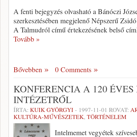
A fenti bejegyzés olvasható a Bánóczi Józs
szerkesztésé­ben megjelenő Népszerű Zsidó 
A Talmudról cí­mű értekezésének belső cím
Tovább »
Bővebben
0 Comments
KONFERENCIA A 120 ÉVES
INTÉZETRŐL
ÍRTA:
KUIK GYÖRGYI
-
1997-11-01
ROVAT:
A
KULTÚRA-MŰVÉSZETEK
,
TÖRTÉNELEM
Intelmemet vegyétek szíveseb