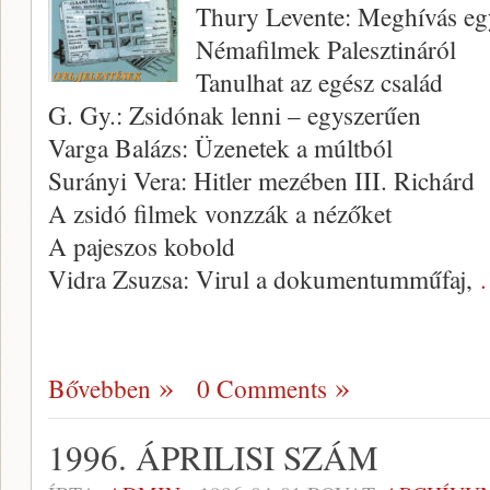
Thury Levente: Meghívás e
Némafilmek Palesztináról
Tanulhat az egész család
G. Gy.: Zsidónak lenni – egyszerűen
Varga Balázs: Üzenetek a múltból
Surányi Vera: Hitler mezében III. Richárd
A zsidó filmek vonzzák a nézőket
A pajeszos kobold
Vidra Zsuzsa: Virul a dokumentum­műfaj,
Bővebben
0 Comments
1996. ÁPRILISI SZÁM