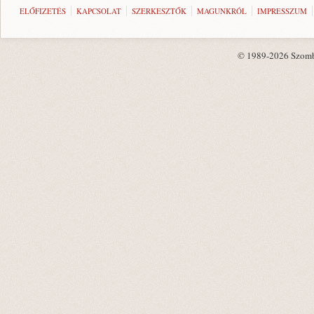
ELŐFIZETÉS
KAPCSOLAT
SZERKESZTŐK
MAGUNKRÓL
IMPRESSZUM
© 1989-2026 Szombat