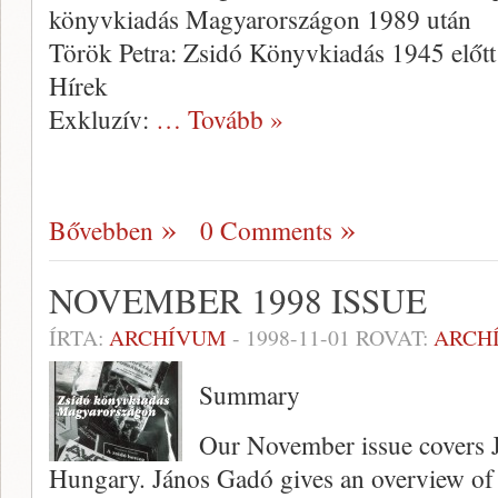
könyvkiadás Magyarországon 1989 után
Török Petra: Zsidó Könyvkiadás 1945 előtt
Hírek
Exkluzív:
… Tovább »
Bővebben
0 Comments
NOVEMBER 1998 ISSUE
ÍRTA:
ARCHÍVUM
-
1998-11-01
ROVAT:
ARCH
Summary
Our November issue covers J
Hungary. János Gadó gives an overview of 