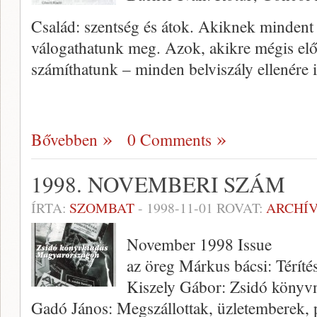
Család: szentség és átok. Akiknek mindent 
válogathatunk meg. Azok, akikre mégis elős
számíthatunk – minden belviszály ellenére 
Bővebben
0 Comments
1998. NOVEMBERI SZÁM
ÍRTA:
SZOMBAT
-
1998-11-01
ROVAT:
ARCHÍ
November 1998 Issue
az öreg Márkus bácsi: Téríté
Kiszely Gábor: Zsidó könyvn
Gadó János: Megszállottak, üzletemberek, 