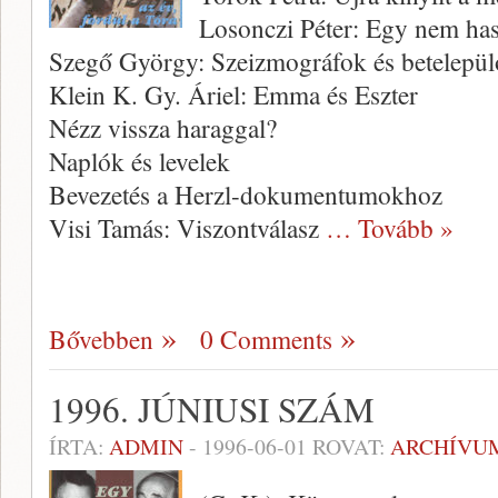
Losonczi Péter: Egy nem has
Szegő György: Szeizmográfok és betelepü
Klein K. Gy. Áriel: Emma és Eszter
Nézz vissza haraggal?
Naplók és levelek
Bevezetés a Herzl-dokumentumokhoz
Visi Tamás: Viszontválasz
… Tovább »
Bővebben
0 Comments
1996. JÚNIUSI SZÁM
ÍRTA:
ADMIN
-
1996-06-01
ROVAT:
ARCHÍVU