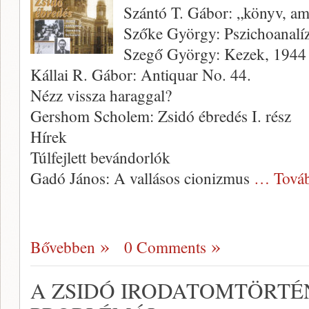
Szántó T. Gábor: „könyv, a
Szőke György: Pszichoanalízi
Szegő György: Kezek, 1944
Kállai R. Gábor: Antiquar No. 44.
Nézz vissza haraggal?
Gershom Scholem: Zsidó ébredés I. rész
Hírek
Túlfejlett bevándorlók
Gadó János: A vallásos cionizmus
… Tová
Bővebben
0 Comments
A ZSIDÓ IRODATOMTÖRTÉ