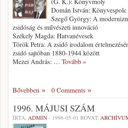
(G. K.): Könyvmoly
Domán István: Könyvespolc
Szegő György: A modernizmu
zsidóság és művészeti innováció
Székely Magda: Hatvanévesek
Török Petra: A zsidó irodalom értelmezésé
zsidó sajtóban 1880-1944 között
Mezei András:
… Tovább »
Bővebben
0 Comments
1996. MÁJUSI SZÁM
ÍRTA:
ADMIN
-
1996-05-01
ROVAT:
ARCHÍVU