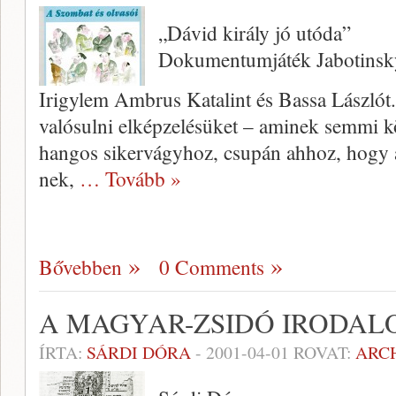
„Dávid király jó utóda”
Dokumentumjáték Jabotinsk
Irigylem Ambrus Katalint és Bassa Lászlót
valósulni elképzelésüket – aminek semmi k
hangos sikervágyhoz, csupán ahhoz, hogy a
nek,
… Tovább »
Bővebben
0 Comments
A MAGYAR-ZSIDÓ IRODAL
ÍRTA:
SÁRDI DÓRA
-
2001-04-01
ROVAT:
ARC