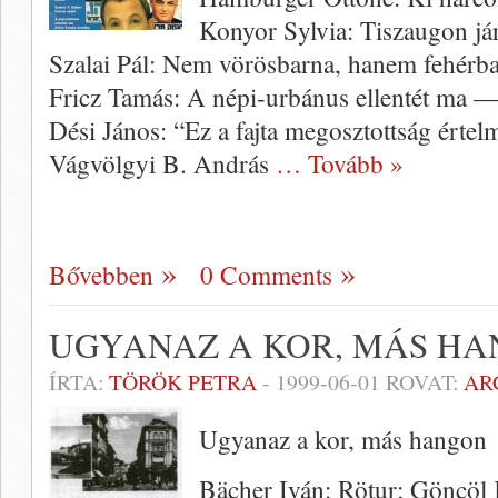
Konyor Sylvia: Tiszaugon já
Szalai Pál: Nem vörösbarna, hanem fehérb
Fricz Tamás: A népi-urbánus ellentét ma —
Dési János: “Ez a fajta megosztottság érte
Vágvölgyi B. András
… Tovább »
Bővebben
0 Comments
UGYANAZ A KOR, MÁS H
ÍRTA:
TÖRÖK PETRA
-
1999-06-01
ROVAT:
AR
Ugyanaz a kor, más hangon
Bächer Iván: Rötur; Göncöl K