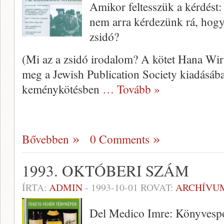
Amikor feltesszük a kérdést:
nem arra kérdezünk rá, hogy 
zsidó?
(Mi az a zsidó irodalom? A kötet Hana Wirt
meg a Jewish Publication Society kiadásá­
kemény­kötésben
… Tovább »
Bővebben
0 Comments
1993. OKTÓBERI SZÁM
ÍRTA:
ADMIN
-
1993-10-01
ROVAT:
ARCHÍVU
Del Medico Imre: Könyvesp