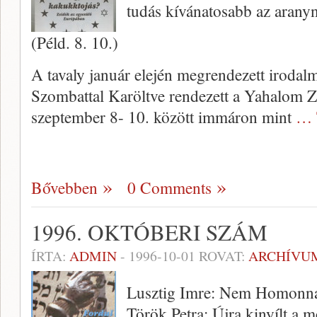
tudás kí­vánatosabb az aranyn
(Péld. 8. 10.)
A tavaly január elején megren­dezett iroda
Szombattal Karöltve rendezett a Yahalom 
szeptember 8- 10. között immáron mint
… 
Bővebben
0 Comments
1996. OKTÓBERI SZÁM
ÍRTA:
ADMIN
-
1996-10-01
ROVAT:
ARCHÍVU
Lusztig Imre: Nem Homonn
Török Petra: Újra kinyílt a m