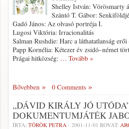
Shelley István: Vörösmarty 
Szántó T. Gábor: Senkiföldj
Gadó János: Az olvasó portréja I.
Lugosi Viktória: Irracionalitás
Salman Rushdie: Harc a láthatatlanság erői 
Papp Kornélia: Kétezer év zsidó–német tör
Prágai hitközség:
… Tovább »
Bővebben
0 Comments
„DÁVID KIRÁLY JÓ UTÓDA”
DOKUMENTUMJÁTÉK JAB
ÍRTA:
TÖRÖK PETRA
-
2001-11-01
ROVAT:
AR