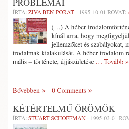
PROBLÉMÁI
ÍRTA:
ZIVA BEN-PORAT
-
1995-10-01
ROVAT:
(…) A héber irodalomtörténet 
kínál arra, hogy meg­figyeljü
jellemzőket és szabályokat,
irodalmak kialakulását. A héber irodalom 
mális – története, újjászületése
… Tovább »
Bővebben
0 Comments
KÉTÉRTELMŰ ÖRÖMÖK
ÍRTA:
STUART SCHOFFMAN
-
1995-03-01
ROV