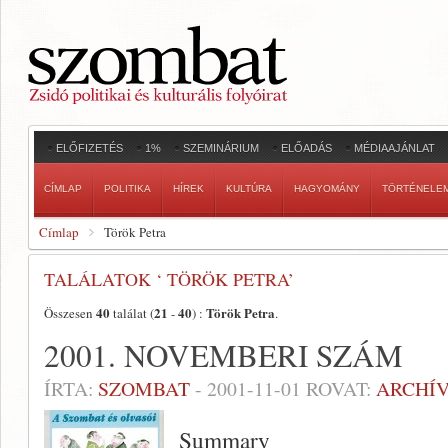
ELŐFIZETÉS
1%
SZEMINÁRIUM
ELŐADÁS
MÉDIAAJÁNLAT
CÍMLAP
POLITIKA
HÍREK
KULTÚRA
HAGYOMÁNY
TÖRTÉNELE
Címlap
Török Petra
TALÁLATOK ‘ TÖRÖK PETRA’
40
21
40
Török Petra
Összesen
találat (
-
) :
.
2001. NOVEMBERI SZÁM
ÍRTA:
SZOMBAT
-
2001-11-01
ROVAT:
ARCHÍ
Summary