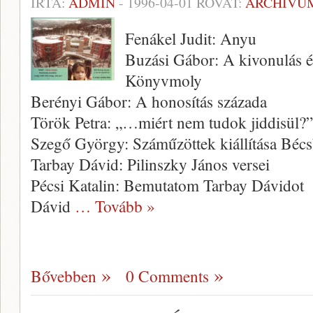
ÍRTA:
ADMIN
-
1996-04-01
ROVAT:
ARCHÍVU
Fenákel Judit: Anyu
Buzási Gábor: A kivonulás és
Könyvmoly
Berényi Gábor: A honosítás százada
Török Petra: „…miért nem tudok jiddisül?”
Szegő György: Száműzöttek kiállítása Béc
Tarbay Dávid: Pilinszky János versei
Pécsi Katalin: Bemutatom Tarbay Dávidot
Dávid
… Tovább »
Bővebben
0 Comments