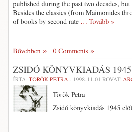
pub­lished during the past two decades, but
Besides the classics (from Maimonides thro
of books by second rate
… Tovább »
Bővebben
0 Comments
ZSIDÓ KÖNYVKIADÁS 1945
ÍRTA:
TÖRÖK PETRA
-
1998-11-01
ROVAT:
AR
Török Petra
Zsidó könyvkiadás 1945 előt