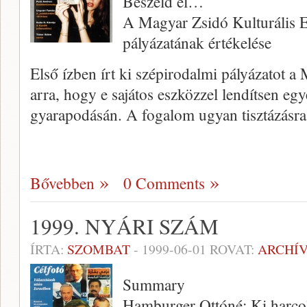
Beszéld el…
A Magyar Zsidó Kulturális E
pályázatának értékelése
Első ízben írt ki szépirodalmi pályáza­tot a M
arra, hogy e sajátos eszközzel lendítsen eg
gyarapodásán. A fogalom ugyan tisztázásr
Bővebben
0 Comments
1999. NYÁRI SZÁM
ÍRTA:
SZOMBAT
-
1999-06-01
ROVAT:
ARCHÍ
Summary
Hamburger Ottóné: Ki harco