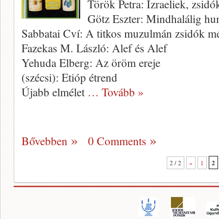
Török Petra: Izraeliek, zsi
Götz Eszter: Mindhalálig h
Sabbatai Cví: A titkos muzulmán zsidók m
Fazekas M. László: Alef és Alef
Yehuda Elberg: Az öröm ereje
(szécsi): Etióp étrend
Újabb elmélet
… Tovább »
Bővebben
0 Comments
2
2 / 2
«
1