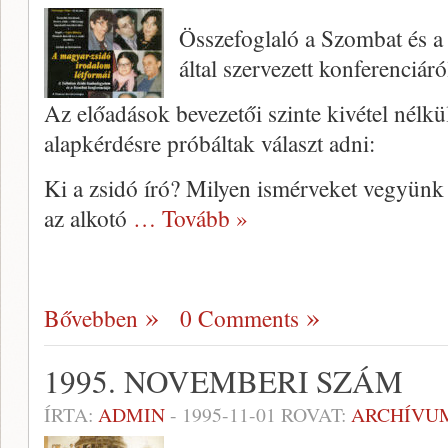
Összefoglaló a Szombat és 
által szervezett konferenciáró
Az előadások bevezetői szinte kivétel nélk
alapkérdésre próbáltak választ adni:
Ki a zsidó író? Milyen ismérveket vegyünk
az alkotó
… Tovább »
Bővebben
0 Comments
1995. NOVEMBERI SZÁM
ÍRTA:
ADMIN
-
1995-11-01
ROVAT:
ARCHÍVU