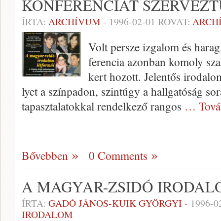
KONFERENCIÁT SZERVEZ
ÍRTA:
ARCHÍVUM
-
1996-02-01
ROVAT:
ARCH
Volt persze izgalom és harag,
ferencia azonban komoly sza
kert hozott. Jelentős irodalo
lyet a színpadon, szintúgy a hallgatóság sor
tapasztalatokkal rendelkező rangos
… Tová
Bővebben
0 Comments
A MAGYAR-ZSIDÓ IRODAL
ÍRTA:
GADÓ JÁNOS-KUIK GYÖRGYI
-
1996-0
IRODALOM