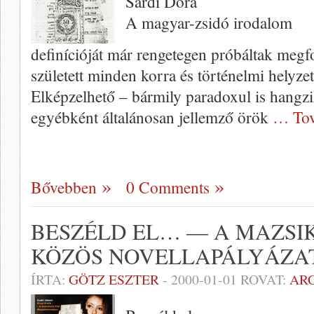
Sárdi Dóra
A magyar-zsidó irodalom
definícióját már rengetegen próbáltak meg
született minden korra és történelmi helyze
Elképzelhető – bármily paradoxul is hangzi
egyébként általánosan jel­lemző örök
… Tov
Bővebben
0 Comments
BESZÉLD EL… — A MAZSIK
KÖZÖS NOVELLAPÁLYÁZA
ÍRTA:
GÖTZ ESZTER
-
2000-01-01
ROVAT:
AR