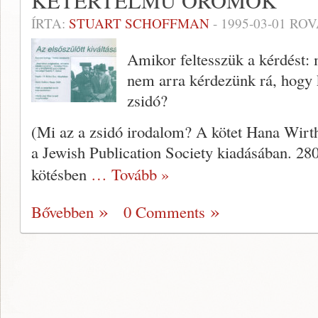
KÉTÉRTELMŰ ÖRÖMÖK
ÍRTA:
STUART SCHOFFMAN
-
1995-03-01
ROV
Amikor feltesszük a kérdést: 
nem arra kérdezünk rá, hogy k
zsidó?
(Mi az a zsidó irodalom? A kötet Hana Wirt
a Jewish Publication Society kiadásá­ban. 2
kötésben
… Tovább »
Bővebben
0 Comments