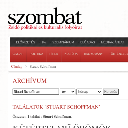
ELŐFIZETÉS
1%
SZEMINÁRIUM
ELŐADÁS
MÉDIAAJÁNLAT
CÍMLAP
POLITIKA
HÍREK
KULTÚRA
HAGYOMÁNY
TÖRTÉNELE
Címlap
Stuart Schoffman
ARCHÍVUM
Szerző:
TALÁLATOK ‘STUART SCHOFFMAN’
1
Stuart Schoffman
Összesen
találat :
.