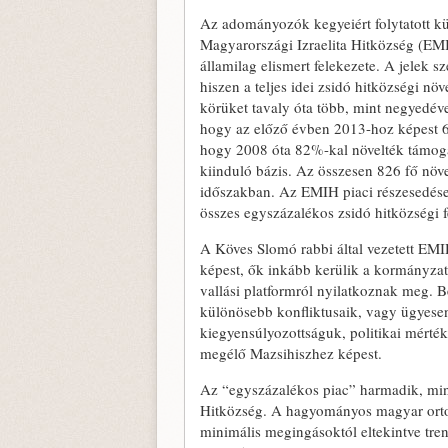
Az adományozók kegyeiért folytatott k
Magyarországi Izraelita Hitközség (EM
államilag elismert felekezete. A jelek s
hiszen a teljes idei zsidó hitközségi n
körüket tavaly óta több, mint negyedéve
hogy az előző évben 2013-hoz képest 6
hogy 2008 óta 82%-kal növelték támogat
kiinduló bázis. Az összesen 826 fő növ
időszakban. Az EMIH piaci részesedése 
összes egyszázalékos zsidó hitközségi f
A Köves Slomó rabbi által vezetett EMI
képest, ők inkább kerülik a kormányzat
vallási platformról nyilatkoznak meg. 
különösebb konfliktusaik, vagy ügyesen
kiegyensúlyozottságuk, politikai mérték
megélő Mazsihiszhez képest.
Az “egyszázalékos piac” harmadik, mi
Hitközség. A hagyományos magyar orto
minimális megingásoktól eltekintve tre