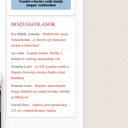
k
HOZZÁSZÓLÁSOK
Eva Mihály Amichay
-
Elrabolt túsz anyja
Netanjahunak: „A lányom egy hamaszos
unokával térhet haza”
sós csaba
-
Szakály Sándor: Horthy a
budapesti zsidóság megmentője volt
Domotor Laslo
-
Az IDF gyanúja szerint a
Hamász tüzérsége okozta a halálos tüzet
Rafahban
Domotor Laslo
-
Belgium: palesztinpárti
tömeg rátámadt egy izraeli turistára, eltörték
az állkapcsát
Gavriel Zeevi
-
Sáptól a gízai piramisokig –
125 éve született Benamy Sándor