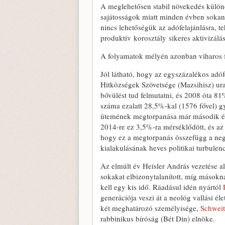
A meglehetősen stabil növekedés különö
sajátosságok miatt minden évben sokan
nincs lehetőségük az adófelajánlásra, t
produktív korosztály sikeres aktivizál
A folyamatok mélyén azonban viharos 
Jól látható, hogy az egyszázalékos adóf
Hitközségek Szövetsége (Mazsihisz) ura
bővülést tud felmutatni, és 2008 óta 8
száma ezalatt 28,5%-kal (1576 fővel) g
ütemének megtorpanása már második év
2014-re ez 3,5%-ra mérséklődött, és az i
hogy ez a megtorpanás összefügg a negy
kialakulásának heves politikai turbulenc
Az elmúlt év Heisler András vezetése al
sokakat elbizonytalanított, míg másoknak
kell egy kis idő. Ráadásul idén nyártól
generációja veszi át a neológ vallási é
két meghatározó személyisége,
Schweit
rabbinikus bíróság (Bét Din) elnöke.