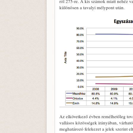
ról 275-re. A kis számok miatt nehéz va
különösen a tavalyi mélypont után.
Az elkövetkező évben remélhetőleg tov
vallásos közösségek irányában, várható
meghatározó felekezet a jelek szerint elt