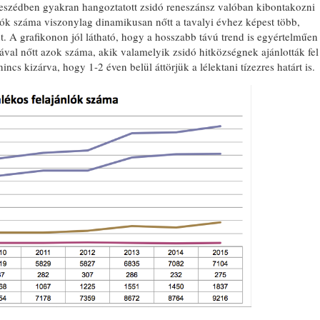
beszédben gyakran hangoztatott zsidó reneszánsz valóban kibontakozni
ánlók száma viszonylag dinamikusan nőtt a tavalyi évhez képest több,
t. A grafikonon jól látható, hogy a hosszabb távú trend is egyértelműen
adával nőtt azok száma, akik valamelyik zsidó hitközségnek ajánlották fel
cs kizárva, hogy 1-2 éven belül áttörjük a lélektani tízezres határt is.