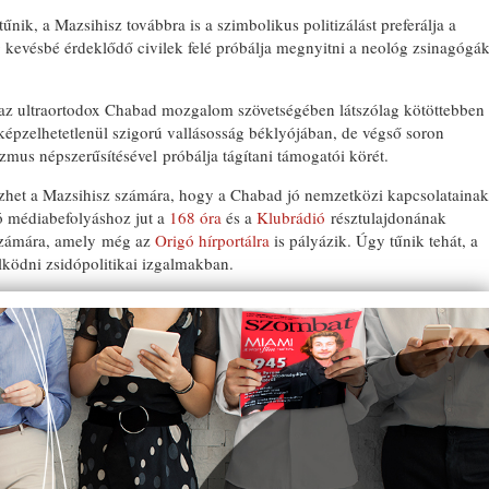
űnik, a Mazsihisz továbbra is a szimbolikus politizálást preferálja a
ig kevésbé érdeklődő civilek felé próbálja megnyitni a neológ zsinagógá
 az ultraortodox Chabad mozgalom szövetségében látszólag kötöttebben
képzelhetetlenül szigorú vallásosság béklyójában, de végső soron
izmus népszerűsítésével próbálja tágítani támogatói körét.
zhet a Mazsihisz számára, hogy a Chabad jó nemzetközi kapcsolatainak
ó médiabefolyáshoz jut a
168 óra
és a
Klubrádió
résztulajdonának
zámára, amely még az
Origó hírportálra
is pályázik. Úgy tűnik tehát, a
ödni zsidópolitikai izgalmakban.