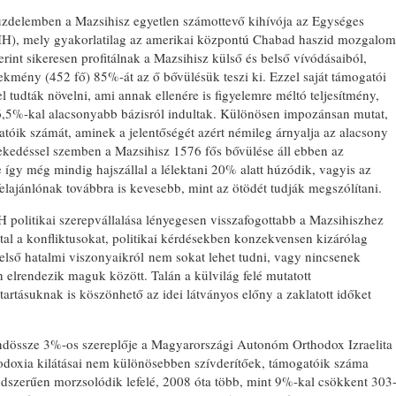
üzdelemben a Mazsihisz egyetlen számottevő kihívója az Egységes
IH), mely gyakorlatilag az amerikai központú Chabad haszid mozgalom
zerint sikeresen profitálnak a Mazsihisz külső és belső vívódásaiból,
övekmény (452 fő) 85%-át az ő bővülésük teszi ki. Ezzel saját támogatói
l tudták növelni, ami annak ellenére is figyelemre méltó teljesítmény,
,5%-kal alacsonyabb bázisról indultak. Különösen impozánsan mutat,
óik számát, aminek a jelentőségét azért némileg árnyalja az alacsony
ekedéssel szemben a Mazsihisz 1576 fős bővülése áll ebben az
így még mindig hajszállal a lélektani 20% alatt húzódik, vagyis az
elajánlónak továbbra is kevesebb, mint az ötödét tudják megszólítani.
H politikai szerepvállalása lényegesen visszafogottabb a Mazsihiszhez
tal a konfliktusokat, politikai kérdésekben konzekvensen kizárólag
Belső hatalmi viszonyaikról nem sokat lehet tudni, vagy nincsenek
 elrendezik maguk között. Talán a külvilág felé mutatott
tartásuknak is köszönhető az idei látványos előny a zaklatott időket
ndössze 3%-os szereplője a Magyarországi Autonóm Orthodox Izraelita
doxia kilátásai nem különösebben szívderítőek, támogatóik száma
ndszerűen morzsolódik lefelé, 2008 óta több, mint 9%-kal csökkent 303