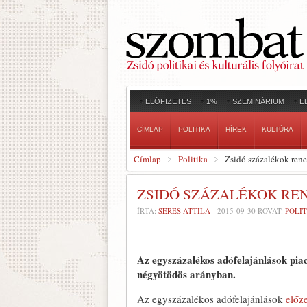
ELŐFIZETÉS
1%
SZEMINÁRIUM
E
CÍMLAP
POLITIKA
HÍREK
KULTÚRA
Címlap
Politika
Zsidó százalékok ren
ZSIDÓ SZÁZALÉKOK RE
ÍRTA:
SERES ATTILA
-
2015-09-30
ROVAT:
POLI
Az egyszázalékos adófelajánlások piac
négyötödös arányban.
Az egyszázalékos adófelajánlások
előz