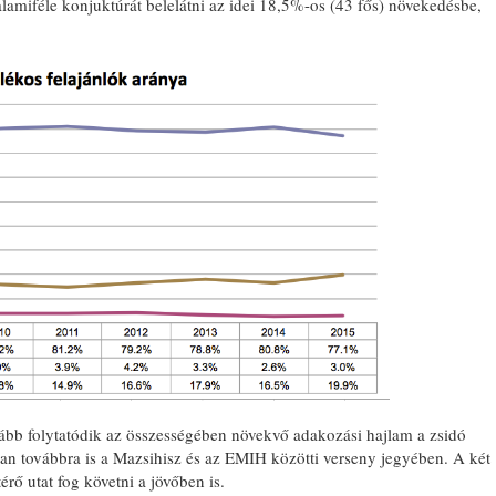
lamiféle konjuktúrát belelátni az idei 18,5%-os (43 fős) növekedésbe,
ább folytatódik az összességében növekvő adakozási hajlam a zsidó
an továbbra is a Mazsihisz és az EMIH közötti verseny jegyében. A két
érő utat fog követni a jövőben is.