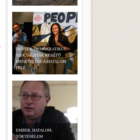
ó
DENVER: DEMOKRATIKUS
SZOCIALISTÁK RÉMÍTŐ
MENETELÉSE A HATALOM
FELÉ
EMBER, HATALOM,
TÖRTÉNELEM