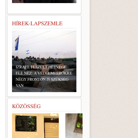
HÍREK-LAPSZEMLE
IZRAEL FESZÜLT HÉTVÉGE
ELÉ NÉZ: A VÉDELMI ERŐKRE
NÉGY FRONTON IS SZÜKSÉG
VAN
KÖZÖSSÉG
-