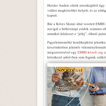
Heisler András elnök retorikájából úgy t
vallási megközelítés helyett, és az edd
kapuit.
Bár a Köves Slomó által vezetett EMIH
navigál a hétköznapi zsidók számára el
mindkét felekezet a “jófej”, élhető juda
Figyelemreméltó hendikepként jelentke
köszönhetően jelentős véleményformál
megszerzésével egy
EMIH-közeli cég
s
következő adóévben sem fogunk szűkölk