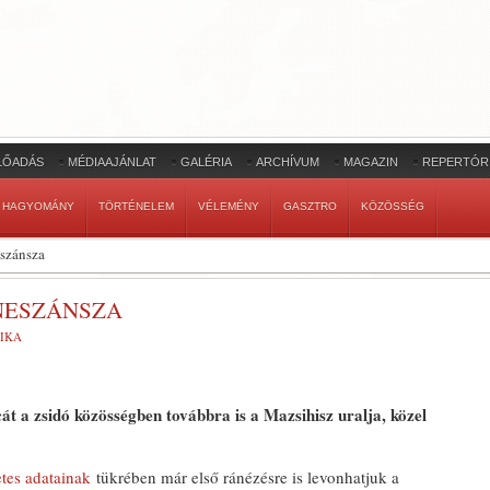
LŐADÁS
MÉDIAAJÁNLAT
GALÉRIA
ARCHÍVUM
MAGAZIN
REPERTÓR
HAGYOMÁNY
TÖRTÉNELEM
VÉLEMÉNY
GASZTRO
KÖZÖSSÉG
eszánsza
NESZÁNSZA
TIKA
át a zsidó közösségben továbbra is a Mazsihisz uralja, közel
etes adatainak
tükrében már első ránézésre is levonhatjuk a