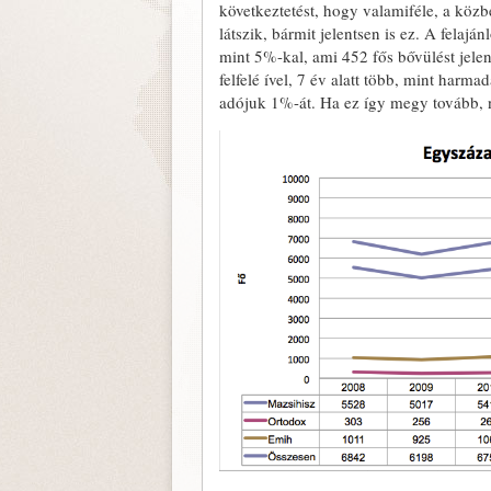
következtetést, hogy valamiféle, a köz
látszik, bármit jelentsen is ez. A felaj
mint 5%-kal, ami 452 fős bővülést jelen
felfelé ível, 7 év alatt több, mint harm
adójuk 1%-át. Ha ez így megy tovább, nin