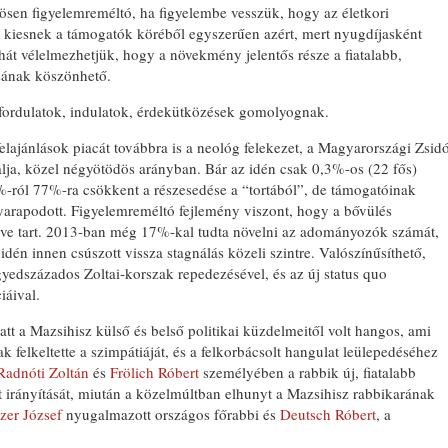
sen figyelemreméltó, ha figyelembe vesszük, hogy az életkori
 kiesnek a támogatók köréből egyszerűen azért, mert nyugdíjasként
ehát vélelmezhetjük, hogy a növekmény jelentős része a fiatalabb,
ásának köszönhető.
fordulatok, indulatok, érdekütközések gomolyognak.
elajánlások piacát továbbra is a neológ felekezet, a Magyarországi Zsid
lja, közel négyötödös arányban. Bár az idén csak 0,3%-os (22 fős)
1%-ról 77%-ra csökkent a részesedése a “tortából”, de támogatóinak
yarapodott. Figyelemreméltó fejlemény viszont, hogy a bővülés
e tart. 2013-ban még 17%-kal tudta növelni az adományozók számát,
dén innen csúszott vissza stagnálás közeli szintre. Valószínűsíthető,
edszázados Zoltai-korszak repedezésével, és az új status quo
iáival.
att a Mazsihisz külső és belső politikai küzdelmeitől volt hangos, ami
 felkeltette a szimpátiáját, és a felkorbácsolt hangulat leülepedéséhez
Radnóti Zoltán
és
Frölich Róbert
személyében a rabbik új, fiatalabb
let irányítását, miután a közelmúltban elhunyt a Mazsihisz rabbikarának
zer József
nyugalmazott országos főrabbi és
Deutsch Róbert
, a