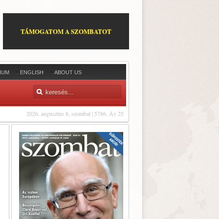
TÁMOGATOM A SZOMBATOT
IUM
ENGLISH
ABOUT US
2026. augusztus 8, szombat | 5786. Áv 25