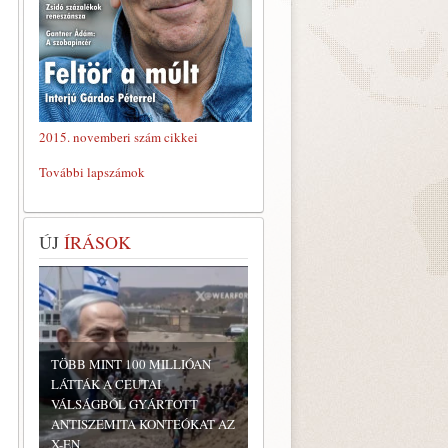
2015. novemberi szám cikkei
További lapszámok
ÚJ
ÍRÁSOK
TÖBB MINT 100 MILLIÓAN
LÁTTÁK A CEUTAI
VÁLSÁGBÓL GYÁRTOTT
ANTISZEMITA KONTEÓKAT AZ
X-EN