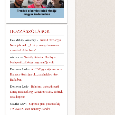
HOZZÁSZÓLÁSOK
Eva Mihály Amichay
-
Elrabolt túsz anyja
Netanjahunak: „A lányom egy hamaszos
unokával térhet haza”
sós csaba
-
Szakály Sándor: Horthy a
budapesti zsidóság megmentője volt
Domotor Laslo
-
Az IDF gyanúja szerint a
Hamász tüzérsége okozta a halálos tüzet
Rafahban
Domotor Laslo
-
Belgium: palesztinpárti
tömeg rátámadt egy izraeli turistára, eltörték
az állkapcsát
Gavriel Zeevi
-
Sáptól a gízai piramisokig –
125 éve született Benamy Sándor