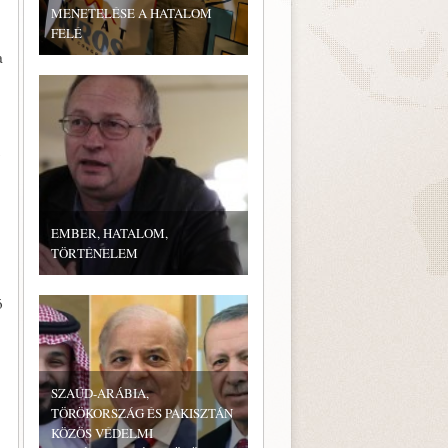
MENETELÉSE A HATALOM
FELÉ
a
y
EMBER, HATALOM,
,
TÖRTÉNELEM
ó
SZAÚD-ARÁBIA,
TÖRÖKORSZÁG ÉS PAKISZTÁN
KÖZÖS VÉDELMI