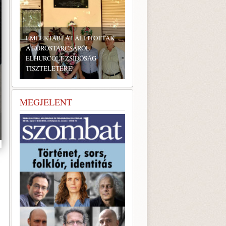
EMLÉKTÁBLÁT ÁLLÍTOTTAK
A KÖRÖSTARCSÁRÓL
ELHURCOLT ZSIDÓSÁG
TISZTELETÉRE
MEGJELENT