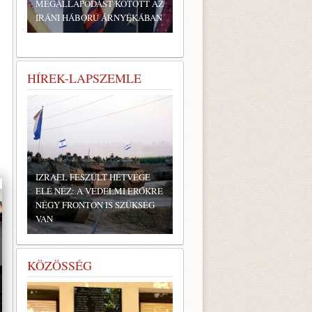
MEGÁLLAPODÁST KÖTÖTT AZ
IRÁNI HÁBORÚ ÁRNYÉKÁBAN
HÍREK-LAPSZEMLE
IZRAEL FESZÜLT HÉTVÉGE
ELÉ NÉZ: A VÉDELMI ERŐKRE
NÉGY FRONTON IS SZÜKSÉG
VAN
KÖZÖSSÉG