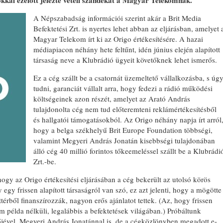
okkal ezelőtt jelezte vételi szándékát a Magyar Telekomnak.
A Népszabadság információi szerint akár a Brit Media
Befektetési Zrt. is nyertes lehet abban az eljárásban, amelyet 
Magyar Telekom írt ki az Origo értékesítésére. A hazai
médiapiacon néhány hete feltűnt, idén június elején alapított
társaság neve a Klubrádió ügyeit követőknek lehet ismerős.
Ez a cég szállt be a csatornát üzemeltető vállalkozásba, s úg
tudni, garanciát vállalt arra, hogy fedezi a rádió működési
költségeinek azon részét, amelyet az Arató András
tulajdonolta cég nem tud előteremteni reklámértékesítésből
és hallgatói támogatásokból. Az Origo néhány napja írt arról
hogy a belga székhelyű Brit Europe Foundation többségi,
valamint Megyeri András Jonatán kisebbségi tulajdonában
álló cég 40 millió forintos tőkeemeléssel szállt be a Klubrádi
Zrt.-be.
 hogy az Origo értékesítési eljárásában a cég bekerült az utolsó körös
gy egy frissen alapított társaságról van szó, ez azt jelenti, hogy a mögötte
térből finanszírozzák, nagyon erős ajánlatot tettek. (Az, hogy frissen
em példa nélküli, legalábbis a befektetések világában.) Próbáltunk
őjével, Megyeri András Jonatánnal is, de a cégközlönyben megadott e-