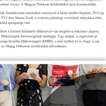
 pattant vissza. A Magyar Telekom kérdésünket nem kommentálta.
rás Jonatán nem ismeretlen versenyző a hazai médiavilágban, 2012-ig
a TV2-ben Simon Zsolt, a csatorna jelenlegi vezérének irányítása alatt,
elmi igazgatója volt.
ében a kántori feladatok ellátásával van megbízva önkéntes alapon,
 Hitközségek Szövetségének honlapja. Úgy tartják, a cégvezető jó
ági Izraelita Hitközséggel (EMIH), s erre utalhat az is, hogy a cég
 az Olajág Otthonok törökbálinti idősotthona.