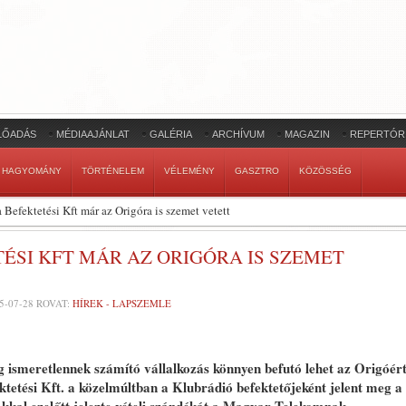
LŐADÁS
MÉDIAAJÁNLAT
GALÉRIA
ARCHÍVUM
MAGAZIN
REPERTÓR
HAGYOMÁNY
TÖRTÉNELEM
VÉLEMÉNY
GASZTRO
KÖZÖSSÉG
 Befektetési Kft már az Origóra is szemet vetett
TÉSI KFT MÁR AZ ORIGÓRA IS SZEMET
5-07-28
ROVAT:
HÍREK - LAPSZEMLE
ismeretlennek számító vállalkozás könnyen befutó lehet az Origóér
tetési Kft. a közelmúltban a Klubrádió befektetőjeként jelent meg a