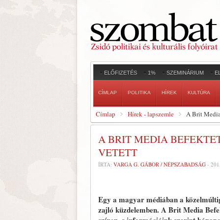
ELŐFIZETÉS
1%
SZEMINÁRIUM
E
CÍMLAP
POLITIKA
HÍREK
KULTÚRA
Címlap
Hírek - lapszemle
A Brit Media
A BRIT MEDIA BEFEKTE
VETETT
ÍRTA:
VARGA G. GÁBOR / NÉPSZABADSÁG
-
201
Egy a magyar médiában a közelmúltig 
zajló küzdelemben. A Brit Media Befek