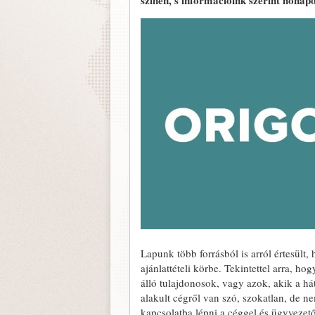
színen, s információink szerint hónap
Lapunk több forrásból is arról értesült,
ajánlattételi körbe. Tekintettel arra, ho
álló tulajdonosok, vagy azok, akik a hát
alakult cégről van szó, szokatlan, de n
kapcsolatba lépni a céggel és ügyvezet