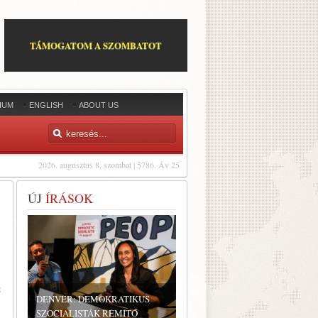
TÁMOGATOM A SZOMBATOT
IUM
ENGLISH
ABOUT US
2026. augusztus 8, szombat | 5786. Áv 25
ÚJ
ÍRÁSOK
t
DENVER: DEMOKRATIKUS
SZOCIALISTÁK RÉMÍTŐ