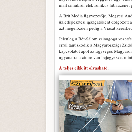
mail címükről elektronikus hibaüzenet
A Brit Media ügyvezetője, Megyeri And
üzletfejlesztési igazgatóként dolgozott 
azt megelőzően pedig a Viasat keresked
Jelenleg a Bét-Sálom zsinagóga vezetés
erről tanúskodik a Magyarországi Zsidó
kapcsolatot ápol az Egységes Magyarorsz
ugyanarra a címre van bejegyezve, mint
A teljes cikk itt olvasható.