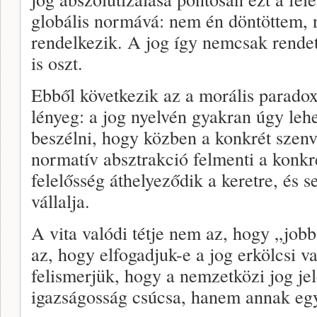
globális normává: nem én döntöttem, n
rendelkezik. A jog így nemcsak rende
is oszt.
Ebből következik az a morális paradox
lényeg: a jog nyelvén gyakran úgy lehe
beszélni, hogy közben a konkrét szenv
normatív absztrakció felmenti a konkr
felelősség áthelyeződik a keretre, és 
vállalja.
A vita valódi tétje nem az, hogy „jobb-
az, hogy elfogadjuk-e a jog erkölcsi v
felismerjük, hogy a nemzetközi jog j
igazságosság csúcsa, hanem annak egy