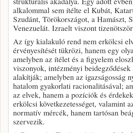
strukturális akadálya. Egy adott évbe
alkalommal sem ítélte el Kubát, Katar
Szudánt, Törökországot, a Hamászt, S
Venezuelát. Izraelt viszont tizenötször
Az így kialakuló rend nem erkölcsi el
érvényesítését tükrözi, hanem egy olya
amelyben az ítélet és a figyelem eloszl
viszonyok, intézményi beidegződések é
alakítják; amelyben az igazságosság n
hatalom gyakorlati racionalitásával; 
az elvek, hanem a pozíciók és érdekek
erkölcsi következetességet, valamint az
normatív mércék, hanem tartósan beág
szervezik.