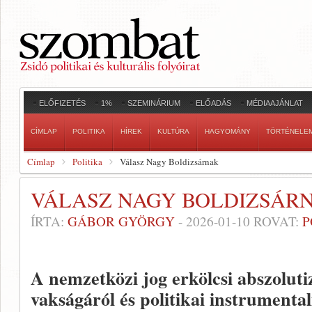
ELŐFIZETÉS
1%
SZEMINÁRIUM
ELŐADÁS
MÉDIAAJÁNLAT
CÍMLAP
POLITIKA
HÍREK
KULTÚRA
HAGYOMÁNY
TÖRTÉNELE
Címlap
Politika
Válasz Nagy Boldizsárnak
VÁLASZ NAGY BOLDIZSÁR
ÍRTA:
GÁBOR GYÖRGY
-
2026-01-10
ROVAT:
P
A nemzetközi jog erkölcsi abszoluti
vakságáról és politikai instrumental