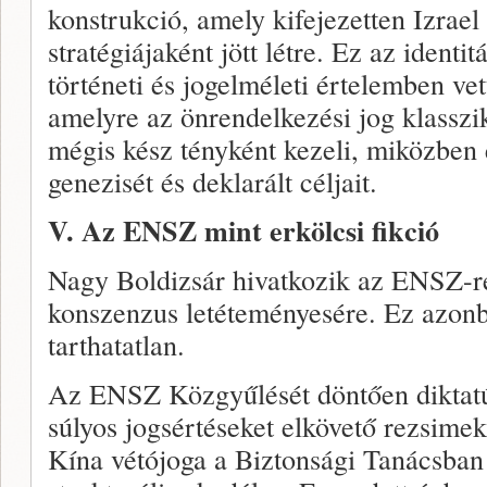
konstrukció, amely kifejezetten Izrae
stratégiájaként jött létre. Ez az ident
történeti és jogelméleti értelemben v
amelyre az önrendelkezési jog klasszi
mégis kész tényként kezeli, miközben e
genezisét és deklarált céljait.
V. Az ENSZ mint erkölcsi fikció
Nagy Boldizsár hivatkozik az ENSZ-re
konszenzus letéteményesére. Ez azon
tarthatatlan.
Az ENSZ Közgyűlését döntően diktatú
súlyos jogsértéseket elkövető rezsimek
Kína vétójoga a Biztonsági Tanácsban