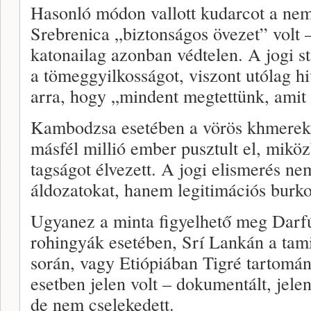
Hasonló módon vallott kudarcot a nem
Srebrenica „biztonságos övezet” volt –
katonailag azonban védtelen. A jogi 
a tömeggyilkosságot, viszont utólag hi
arra, hogy „mindent megtettünk, amit 
Kambodzsa esetében a vörös khmerek 
másfél millió ember pusztult el, mik
tagságot élvezett. A jogi elismerés n
áldozatokat, hanem legitimációs burko
Ugyanez a minta figyelhető meg Dar
rohingyák esetében, Srí Lankán a tamil
során, vagy Etiópiában Tigré tartomá
esetben jelen volt – dokumentált, jele
de nem cselekedett.