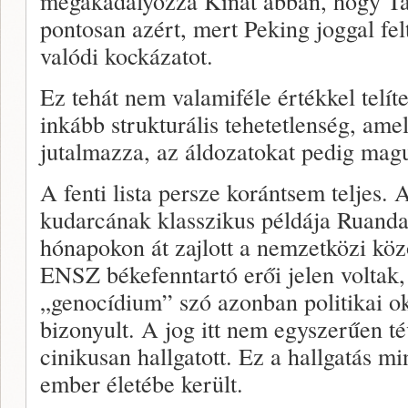
megakadályozza Kínát abban, hogy Taj
pontosan azért, mert Peking joggal felt
valódi kockázatot.
Ez tehát nem valamiféle értékkel telít
inkább strukturális tehetetlenség, ame
jutalmazza, az áldozatokat pedig mag
A fenti lista persze korántsem teljes.
kudarcának klasszikus példája Ruanda 
hónapokon át zajlott a nemzetközi köz
ENSZ békefenntartó erői jelen voltak, 
„genocídium” szó azonban politikai o
bizonyult. A jog itt nem egyszerűen t
cinikusan hallgatott. Ez a hallgatás m
ember életébe került.