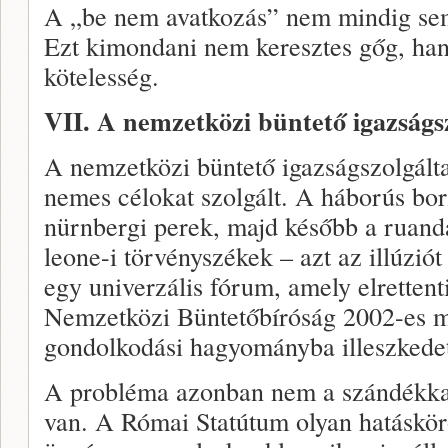
A „be nem avatkozás” nem mindig sem
Ezt kimondani nem keresztes gőg, han
kötelesség.
VII. A nemzetközi büntető igazságs
A nemzetközi büntető igazságszolgálta
nemes célokat szolgált. A háborús bor
nürnbergi perek, majd később a ruanda
leone-i törvényszékek – azt az illúziót
egy univerzális fórum, amely elrettent
Nemzetközi Büntetőbíróság 2002-es m
gondolkodási hagyományba illeszkedet
A probléma azonban nem a szándékkal
van. A Római Statútum olyan hatáskör