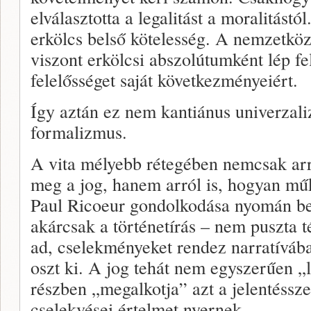
elválasztotta a legalitást a moralitástó
erkölcs belső kötelesség. A nemzetköz
viszont erkölcsi abszolútumként lép f
felelősséget saját következményeiért.
Így aztán ez nem kantiánus univerzal
formalizmus.
A vita mélyebb rétegében nemcsak arr
meg a jog, hanem arról is, hogyan műk
Paul Ricoeur gondolkodása nyomán bel
akárcsak a történetírás – nem puszta t
ad, cselekményeket rendez narratívába
oszt ki. A jog tehát nem egyszerűen „l
részben „megalkotja” azt a jelentéssze
cselekvései értelmet nyernek.