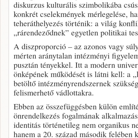
diskurzus kulturális szimbolikába csús
konkrét cselekmények mérlegelése, h
teheráthelyezés történik: a világ konfl
„rárendeződnek” egyetlen politikai tes
A diszproporció – az azonos vagy súl
mérten aránytalan intézményi figyel
pusztán tényekkel. Itt a modern univer
önképének működését is látni kell: a „
betöltő intézményrendszernek szüksége
felismerhető vádlottakra.
Ebben az összefüggésben külön említé
önrendelkezés fogalmának alkalmazás
identitás történetileg nem organikus 
hanem a 20. század második felében kia