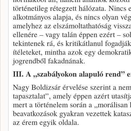
történetileg rétegzett hálózata. Nincs
alkotmányos alapja, és nincs olyan vég
amelyhez az elszámoltathatóság vissz
ellenére – vagy talán éppen ezért – s
tekintenek rá, és kritikátlanul fogadják
ítéleteket, mintha azok egy demokrati
jogrendből fakadnának.
III. A „szabályokon alapuló rend” 
Nagy Boldizsár érvelése szerint a nem
tapasztalat”, amely éppen azért utasítja
mert a történelem során a „morálisan 
beavatkozások gyakran vezettek katasz
az érem egyik oldala.