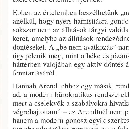
Ebben az értelemben beszélhetünk „na
anélkül, hogy nyers hamisításra gond
sokszor nem az állítások tárgyi valót
keret, amelybe az állítások rendeződne
döntéseket. A „be nem avatkozás” narr
úgy jelenik meg, mint a béke és józan
háttérben valójában egy aktív döntés ál
fenntartásáról.
Hannah Arendt ehhez egy másik, rendk
ad: a modern bürokratikus rendszerekbe
mert a cselekvők a szabályokra hivat
végrehajtottam” – ez Arendtnél nem p
hanem a modern gonosz egyik szerkeze
jog abszolutizálása pontosan ezt a fele