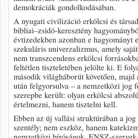
demokráciák gondolkodásában.
A nyugati civilizáció erkölcsi és társad
bibliai–zsidó-keresztény hagyományból
évtizedekben azonban e hagyományt eg
szekuláris univerzalizmus, amely saj
nem transzcendens erkölcsi forrásokb
feltétlen tiszteletében jelölte ki. E fo
második világháborút követően, majd 
után felgyorsulva – a nemzetközi jog f
szerepbe került: olyan erkölcsi abszo
értelmezni, hanem tisztelni kell.
Ebben az új vallási struktúrában a jo
szentély; nem eszköz, hanem katekizm
nemzetközi bíróságok, ENSZ-szervek