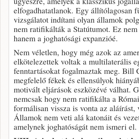
ügyészre, amelyek a klasszikus jogálla
elfogadhatatlanok. Egy állítólagosan fü
vizsgálatot indítani olyan államok polg
nem ratifikálták a Statútumot. Ez nem 
hanem a joghatósági expanzióé.
Nem véletlen, hogy még azok az ameri
elkötelezettek voltak a multilaterális
fenntartásokat fogalmaztak meg. Bill 
megfelelő fékek és ellensúlyok hiányáb
motivált eljárások eszközévé válhat.
nemcsak hogy nem ratifikálta a Róma
formálisan vissza is vonta az aláírást,
Államok nem veti alá katonáit és vezet
amelynek joghatóságát nem ismeri el.