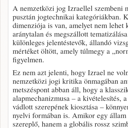
A nemzetközi jog Izraellel szembeni
pusztán jogtechnikai kategóriákban. Ku
dimenziója is van, amelyet nem lehet 
aránytalan és megszállott tematizálá
különleges jelentéstevők, állandó vizs
mértéket öltött, amely túlmegy a „nor
figyelmen.
Ez nem azt jelenti, hogy Izrael ne vol
nemzetközi jogi kritika önmagában an
metszéspont abban áll, hogy a klasszi
alapmechanizmusa – a kivételesítés, a 
vádlott szerepének kiosztása – könnye
nyelvi formában is. Amikor egy állam
szereplő, hanem a globális rossz szim