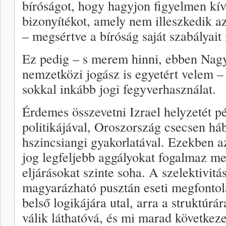
bíróságot, hogy hagyjon figyelmen kí
bizonyítékot, amely nem illeszkedik az
– megsértve a bíróság saját szabályait 
Ez pedig – s merem hinni, ebben Nagy
nemzetközi jogász is egyetért velem 
sokkal inkább jogi fegyverhasználat.
Érdemes összevetni Izrael helyzetét p
politikájával, Oroszország csecsen háb
hszincsiangi gyakorlatával. Ezekben 
jog legfeljebb aggályokat fogalmaz meg
eljárásokat szinte soha. A szelektivi
magyarázható pusztán eseti megfontol
belső logikájára utal, arra a struktúr
válik láthatóvá, és mi marad következ