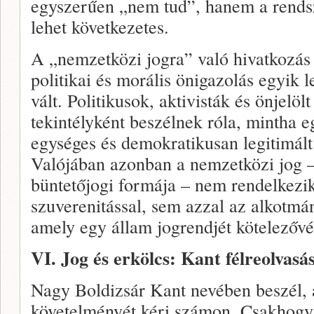
egyszerűen „nem tud”, hanem a rends
lehet következetes.
A „nemzetközi jogra” való hivatkozás
politikai és morális önigazolás egyik
vált. Politikusok, aktivisták és önjelö
tekintélyként beszélnek róla, mintha e
egységes és demokratikusan legitimált
Valójában azonban a nemzetközi jog 
büntetőjogi formája – nem rendelkezi
szuverenitással, sem azzal az alkotmá
amely egy állam jogrendjét kötelezővé 
VI. Jog és erkölcs: Kant félreolvasá
Nagy Boldizsár Kant nevében beszél, 
követelményét kéri számon. Csakhogy