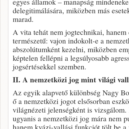
egyes államok – manapság mindenekelő
delegitimálására, miközben más esetek
marad.
A vita tehát nem jogtechnikai, hanem er
természetű: vajon indokolt-e a nemzetk
abszolútumként kezelni, miközben em
képtelen fellépni a legsúlyosabb agres
jogsértésekkel szemben.
II. A nemzetközi jog mint világi val
Az egyik alapvető különbség Nagy Bol
ő a nemzetközi jogot elsősorban eszkö
világnézeti jelenségként is vizsgálo
ugyanis a nemzetközi jog mára nem p
hanem kvázi-vallási funkciót tölt be a 