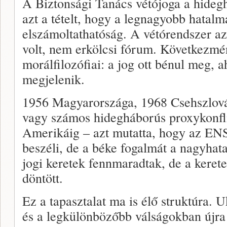
A Biztonsági Tanács vétójoga a hideg
azt a tételt, hogy a legnagyobb hatalma
elszámoltathatóság. A vétórendszer az
volt, nem erkölcsi fórum. Következm
morálfilozófiai: a jog ott bénul meg, 
megjelenik.
1956 Magyarországa, 1968 Csehszlová
vagy számos hidegháborús proxykonfli
Amerikáig – azt mutatta, hogy az ENS
beszéli, de a béke fogalmát a nagyhat
jogi keretek fennmaradtak, de a keretek
döntött.
Ez a tapasztalat ma is élő struktúra. 
és a legkülönbözőbb válságokban újra 