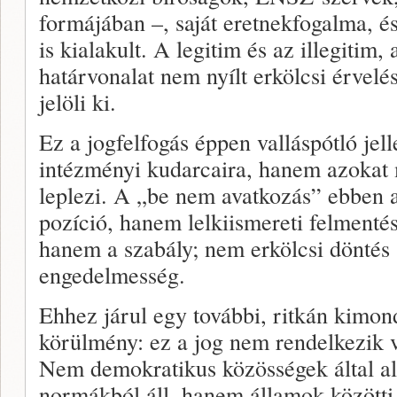
formájában –, saját eretnekfogalma, és 
is kialakult. A legitim és az illegitim, 
határvonalat nem nyílt erkölcsi érvelé
jelöli ki.
Ez a jogfelfogás éppen valláspótló jell
intézményi kudarcaira, hanem azokat 
leplezi. A „be nem avatkozás” ebben
pozíció, hanem lelkiismereti felmenté
hanem a szabály; nem erkölcsi döntés s
engedelmesség.
Ehhez járul egy további, ritkán kimon
körülmény: ez a jog nem rendelkezik va
Nem demokratikus közösségek által alk
normákból áll, hanem államok közötti