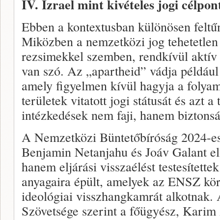
IV. Izrael mint kivételes jogi célpon
Ebben a kontextusban különösen feltűn
Miközben a nemzetközi jog tehetetlen 
rezsimekkel szemben, rendkívül aktív é
van szó. Az „apartheid” vádja például 
amely figyelmen kívül hagyja a folyam
területek vitatott jogi státusát és azt a
intézkedések nem faji, hanem biztonsá
A Nemzetközi Büntetőbíróság 2024-es
Benjamin Netanjahu és Joáv Galant ell
hanem eljárási visszaélést testesítet
anyagaira épült, amelyek az ENSZ körü
ideológiai visszhangkamrát alkotnak.
Szövetsége szerint a főügyész, Karim