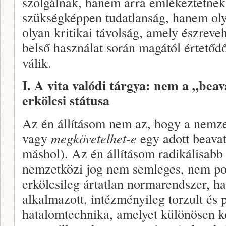
szolgálnak, hanem arra emlékeztetnek
szükségképpen tudatlanság, hanem oly
olyan kritikai távolság, amely észreveh
belső használat során magától értetődő
válik.
I. A vita valódi tárgya: nem a „bea
erkölcsi státusa
Az én állításom nem az, hogy a nemz
vagy
megkövetelhet-e
egy adott beava
máshol). Az én állításom radikálisabb
nemzetközi jog nem semleges, nem po
erkölcsileg ártatlan normarendszer, h
alkalmazott, intézményileg torzult és p
hatalomtechnika, amelyet különösen k