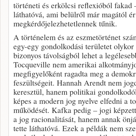
történeti és erkölcsi reflexióból fakad
láthatóvá, ami belülről már magától ér
megkérdőjelezhetetlennek tűnik.
A történelem és az eszmetörténet szám
egy-egy gondolkodási területet olykor
bizonyos távolságból lehet a legélese
Tocqueville nem amerikai alkotmányjo
megfigyelőként ragadta meg a demok
feszültségeit. Hannah Arendt nem jo
keresztül, hanem politikai gondolkod
képes a modern jog nyelve elfedni a to
működését. Kafka pedig – jogi képzet
a jog racionalitását, hanem annak önjá
tette láthatóvá. Ezek a példák nem s