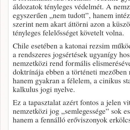
áldozatok tényleges védelmét. A nemze
egyszerűen „nem tudott”, hanem int
szerint nem akart áttörni azon a küsz
tényleges felelősséget követelt volna.
Chile esetében a katonai rezsim működ
a rendszeres jogsértések ugyanígy hoss
nemzetközi rend formális elismerésév
doktrínája ebben a történeti mezőben 
hanem gyakran a félelem, a cinikus stab
kalkulus jogi nyelve.
Ez a tapasztalat azért fontos a jelen 
nemzetközi jog „semlegessége” sok e
hanem a fennálló erőviszonyok erkölcs