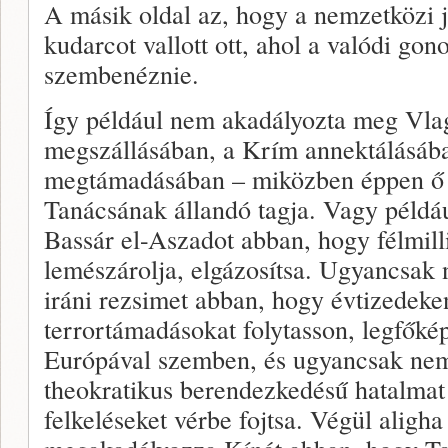
A másik oldal az, hogy a nemzetközi 
kudarcot vallott ott, ahol a valódi gono
szembenéznie.
Így például nem akadályozta meg Vla
megszállásában, a Krím annektálásáb
megtámadásában – miközben éppen ő
Tanácsának állandó tagja. Vagy péld
Bassár el-Aszadot abban, hogy félmilli
lemészárolja, elgázosítsa. Ugyancsak
iráni rezsimet abban, hogy évtizedeke
terrortámadásokat folytasson, legfőkép
Európával szemben, és ugyancsak ne
theokratikus berendezkedésű hatalmat
felkeléseket vérbe fojtsa. Végül aligha