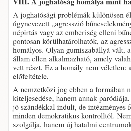
VIII. A joghatóság homálya mint h
A joghatósági problémák különösen é
úgynevezett „agresszió bűncselekmén
népirtás vagy az emberiség elleni bű
pontosan körülhatárolhatók, az agres
homályos. Olyan gumiszabállyá vált, 
állam ellen alkalmazható, amely valah
vett részt. Ez a homály nem véletlen: 
előfeltétele.
A nemzetközi jog ebben a formában 
kiteljesedése, hanem annak paródiája.
jó szándékkal indult, de intézményes 
minden demokratikus kontrolltól. Nem 
szolgálja, hanem új hatalmi centrumok