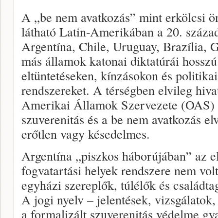
A „be nem avatkozás” mint erkölcsi ö
látható Latin-Amerikában a 20. száza
Argentína, Chile, Uruguay, Brazília, 
más államok katonai diktatúrái hosszú
eltüntetéseken, kínzásokon és politika
rendszereket. A térségben elvileg hiva
Amerikai Államok Szervezete (OAS) p
szuverenitás és a be nem avatkozás el
erőtlen vagy késedelmes.
Argentína „piszkos háborújában” az el
fogvatartási helyek rendszere nem volt 
egyházi szereplők, túlélők és családta
A jogi nyelv – jelentések, vizsgálatok
a formalizált szuverenitás védelme g