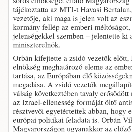
soros elnökségét ellátó Magyarország 
tájékoztatta az MTI-t Havasi Bertalan
vezetője, aki maga is jelen volt az e
kormány fellép az emberi méltóságot, i
jelenségekkel szemben – jelentette ki
miniszterelnök.
Orbán kifejtette a zsidó vezetők előt
elnökség meghatározó eleme az emberi
tartása, az Európában élő közösségeknek
megadása. A zsidó vezetők megállapít
válság következtében tavaly erősödöt
az Izrael-ellenesség formáját öltő ant
résztvevői egyetértettek abban, hogy e
európai politikai feladata is. Orbán V
Magyarországon ugyanakkor az előző 