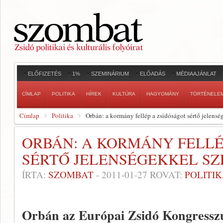
ELŐFIZETÉS
1%
SZEMINÁRIUM
ELŐADÁS
MÉDIAAJÁNLAT
CÍMLAP
POLITIKA
HÍREK
KULTÚRA
HAGYOMÁNY
TÖRTÉNELE
Címlap
Politika
Orbán: a kormány fellép a zsidóságot sértő jelens
ORBÁN: A KORMÁNY FELLÉ
SÉRTŐ JELENSÉGEKKEL S
ÍRTA:
SZOMBAT
-
2011-01-27
ROVAT:
POLITI
Orbán az Európai Zsidó Kongresszus