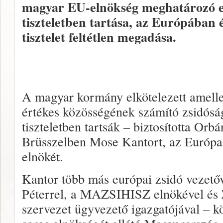
magyar EU-elnökség meghatározó e
tiszteletben tartása, az Európában 
tisztelet feltétlen megadása.
A magyar kormány elkötelezett amelle
értékes közösségének számító zsidóság 
tiszteletben tartsák – biztosította Orb
Brüsszelben Mose Kantort, az Európa
elnökét.
Kantor több más európai zsidó vezető
Péterrel, a MAZSIHISZ elnökével és Z
szervezet ügyvezető igazgatójával – k