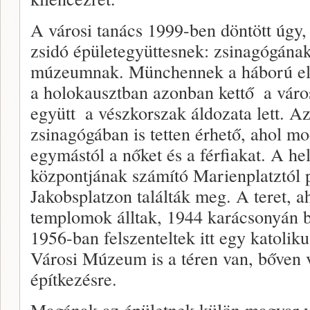
A városi tanács 1999-ben döntött úgy, 
zsidó épületegyüttesnek: zsinagógána
múzeumnak. Münchennek a háború előt
a holokausztban azonban kettő ­ a vár
együtt ­ a vészkorszak áldozata lett. A
zsinagógában is tetten érhető, ahol m
egymástól a nőket és a férfiakat. A he
központjának számító Marienplatztól p
Jakobsplatzon találták meg. A teret, 
templomok álltak, 1944 karácsonyán 
1956-ban felszenteltek itt egy katoli
Városi Múzeum is a téren van, bőven v
építkezésre.
Magának az épületnek külön magyar v