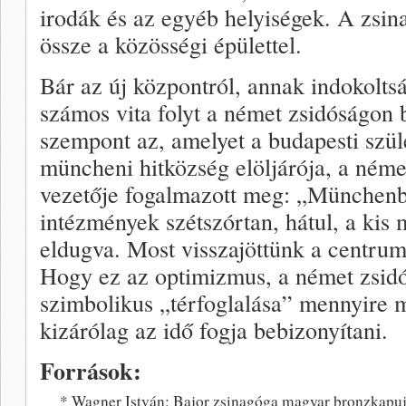
irodák és az egyéb helyiségek. A zsinag
össze a közösségi épülettel.
Bár az új központról, annak indokoltsá
számos vita folyt a német zsidóságon 
szempont az, amelyet a budapesti szü
müncheni hitközség elöljárója, a néme
vezetője fogalmazott meg: „Münchenb
intézmények szétszórtan, hátul, a kis
eldugva. Most visszajöttünk a centrumb
Hogy ez az optimizmus, a német zsidó
szimbolikus „térfoglalása” mennyire m
kizárólag az idő fogja bebizonyítani.
Források:
* Wagner István: Bajor zsinagóga magyar bronzkapuj