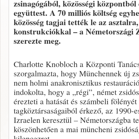
zsinagógából, közösségi központból
együttest. A 70 milliós költség egy
közösség tagjai tették le az asztalra
konstrukciókkal – a Németországi 
szerezte meg.
Charlotte Knobloch a Központi Tanács
szorgalmazta, hogy Münchennek új zsi
nem holmi anakronisztikus restauráci
indokolta, hogy a „régi”, német zsidó
érezteti a hatását és számbeli fölényét 
tagköztársaságaiból érkező, az 1990-
Izraelen keresztül – Németországba te
köszönhetően a mai müncheni zsidósá
kilencezret.