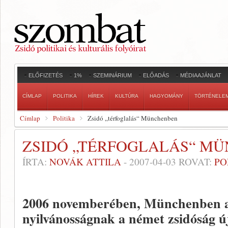
ELŐFIZETÉS
1%
SZEMINÁRIUM
ELŐADÁS
MÉDIAAJÁNLAT
CÍMLAP
POLITIKA
HÍREK
KULTÚRA
HAGYOMÁNY
TÖRTÉNELE
Címlap
Politika
Zsidó „térfoglalás“ Münchenben
ZSIDÓ „TÉRFOGLALÁS“ M
ÍRTA:
NOVÁK ATTILA
-
2007-04-03
ROVAT:
PO
2006 novemberében, Münchenben a
nyilvánosságnak a német zsidóság ú