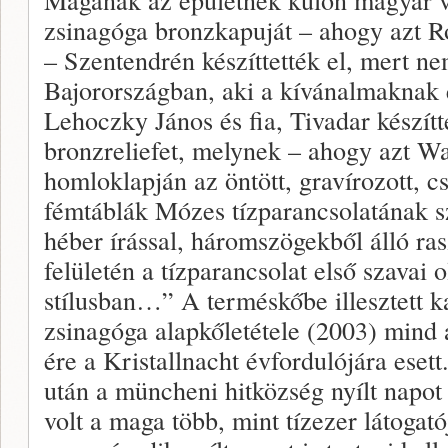
zsinagóga bronzkapuját – ahogy azt R
– Szentendrén készíttették el, mert ne
Bajorországban, aki a kívánalmaknak e
Lehoczky János és fia, Tivadar készítt
bronzreliefet, melynek – ahogy azt Wa
homloklapján az öntött, gravírozott, cs
fémtáblák Mózes tízparancsolatának s
héber írással, háromszögekből álló ra
felületén a tízparancsolat első szavai
stílusban…” A terméskőbe illesztett k
zsinagóga alapkőletétele (2003) mind
ére a Kristallnacht évfordulójára esett
után a müncheni hitközség nyílt napot 
volt a maga több, mint tízezer látoga