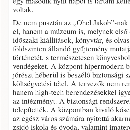
egy második nyílt napot is tartani kell
voltak.
De nem pusztán az „Ohel Jakob”-nak n
el, hanem a múzeum is, melynek első
időszaki kiállítások, könyvtár, és olva
földszinten állandó gyűjtemény mutatj
történetét, s természetesen könyvesbol
vendégeket. A központ hipermodern bi
jórészt héberül is beszélő biztonsági
költségvetési tétel. A tervezők nem r
hanem high-tech berendezésekkel igye
az intézményt. A biztonsági rendszere
telepítették. A központban kiváló kóse
az egész város számára nyitottá akarnak
zsidó iskola és óvoda, valamint imate