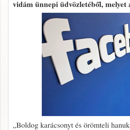
vidám ünnepi üdvözletéből, melyet
„Boldog karácsonyt és örömteli hanuká