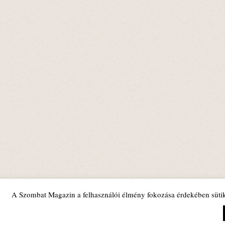
A Szombat Magazin a felhasználói élmény fokozása érdekében sütik