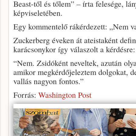
Beast-től és tőlem” – írta felesége, lá
képviseletében.
Egy kommentelő rákérdezett: „Nem va
Zuckerberg éveken át ateistaként defin
karácsonykor így válaszolt a kérdésre:
“Nem. Zsidóként neveltek, azután oly
amikor megkérdőjeleztem dolgokat, d
vallás nagyon fontos.”
Forrás:
Washington Post