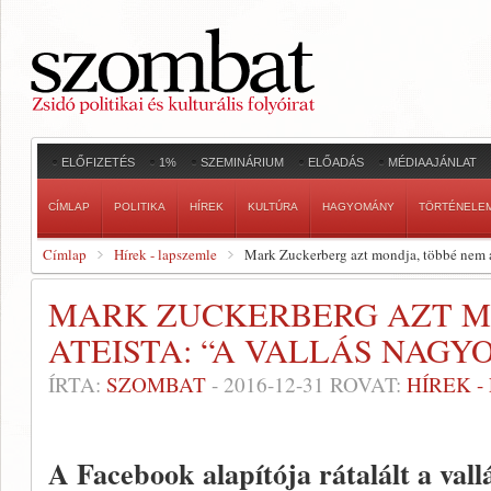
ELŐFIZETÉS
1%
SZEMINÁRIUM
ELŐADÁS
MÉDIAAJÁNLAT
CÍMLAP
POLITIKA
HÍREK
KULTÚRA
HAGYOMÁNY
TÖRTÉNELE
Címlap
Hírek - lapszemle
Mark Zuckerberg azt mondja, többé nem at
MARK ZUCKERBERG AZT M
ATEISTA: “A VALLÁS NAGY
ÍRTA:
SZOMBAT
-
2016-12-31
ROVAT:
HÍREK 
A Facebook alapítója rátalált a vall