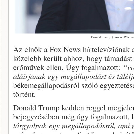
Donald Trump (Forrás: Wikim
Az elnök a Fox News hírtelevíziónak a
közelebb került ahhoz, hogy támadást r
erőművek ellen. Úgy fogalmazott:
“vo
aláírjanak egy megállapodást és túlél
békemegállapodásról szóló egyeztetés
történt.
Donald Trump kedden reggel megjelent
bejegyzésében még úgy fogalmazott, 
tárgyalnak egy megállapodásról, ami n