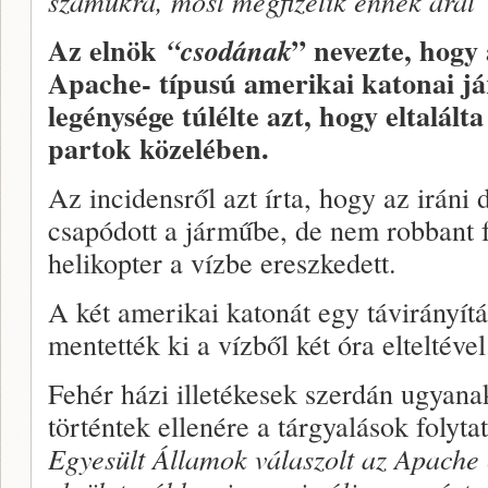
számukra, most megfizetik ennek árát”
Az elnök
” nevezte, hogy
“csodának
Apache- típusú amerikai katonai já
legénysége túlélte azt, hogy eltalál
partok közelében.
Az incidensről azt írta, hogy az iráni 
csapódott a járműbe, de nem robbant 
helikopter a vízbe ereszkedett.
A két amerikai katonát egy távirányítá
mentették ki a vízből két óra elteltével
Fehér házi illetékesek szerdán ugyana
történtek ellenére a tárgyalások folyt
Egyesült Államok válaszolt az Apache 