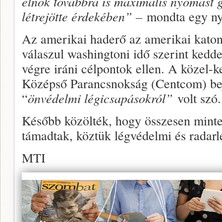
elnök továbbra is maximális nyomást 
létrejötte érdekében” –
mondta egy ny
Az amerikai haderő az amerikai katona
válaszul washingtoni idő szerint kedde
végre iráni célpontok ellen. A közel-ke
Középső Parancsnokság (Centcom) bej
“
önvédelmi légicsapásokról”
volt szó.
Később közölték, hogy összesen minte
támadtak, köztük légvédelmi és radarl
MTI