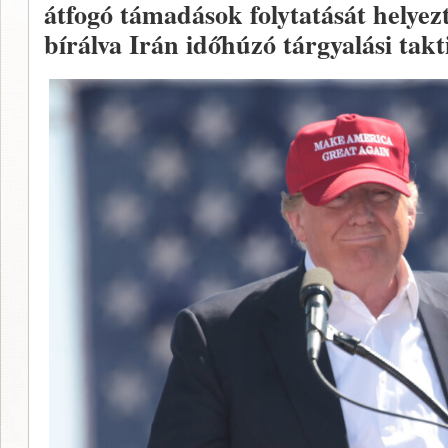
átfogó támadások folytatását helyez
bírálva Irán időhúzó tárgyalási takt