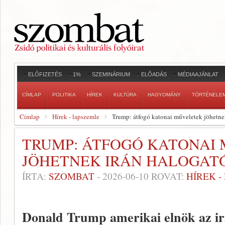
ELŐFIZETÉS
1%
SZEMINÁRIUM
ELŐADÁS
MÉDIAAJÁNLAT
CÍMLAP
POLITIKA
HÍREK
KULTÚRA
HAGYOMÁNY
TÖRTÉNELE
Címlap
Hírek - lapszemle
Trump: átfogó katonai műveletek jöhetnek
TRUMP: ÁTFOGÓ KATONAI
JÖHETNEK IRÁN HALOGATÓ
ÍRTA:
SZOMBAT
-
2026-06-10
ROVAT:
HÍREK 
Donald Trump amerikai elnök az irá