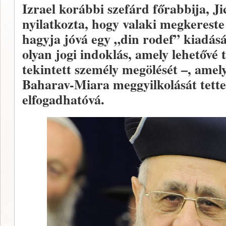
Izrael korábbi szefárd főrabbija, J
nyilatkozta, hogy valaki megkereste 
hagyja jóvá egy „din rodef” kiadásá
olyan jogi indoklás, amely lehetővé
tekintett személy megölését –, amely
Baharav-Miara meggyilkolását tette 
elfogadhatóvá.