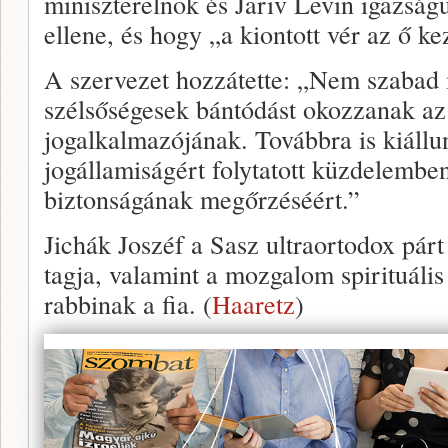
miniszterelnök és Jariv Levin igazság
ellene, és hogy „a kiontott vér az ő k
A szervezet hozzátette: „Nem szabad
szélsőségesek bántódást okozzanak az
jogalkalmazójának. Továbbra is kiállu
jogállamiságért folytatott küzdelembe
biztonságának megőrzéséért.”
Jichák Joszéf a Sasz ultraortodox pár
tagja, valamint a mozgalom spirituáli
rabbinak a fia. (
Haaretz
)