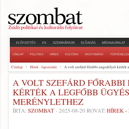
ELŐFIZETÉS
1%
SZEMINÁRIUM
ELŐADÁS
MÉDIAAJÁNLAT
CÍMLAP
POLITIKA
HÍREK
KULTÚRA
HAGYOMÁNY
TÖRTÉNELE
Címlap
Hírek - lapszemle
A volt szefárd főrabbi engedélyét kérték 
A VOLT SZEFÁRD FŐRABBI
KÉRTÉK A LEGFŐBB ÜGYÉS
MERÉNYLETHEZ
ÍRTA:
SZOMBAT
-
2025-08-20
ROVAT:
HÍREK 