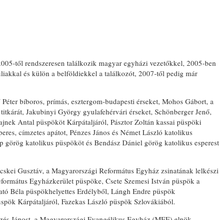
005-től rendszeresen találkozik magyar egyházi vezetőkkel, 2005-ben
liakkal és külön a belföldiekkel a találkozót, 2007-től pedig már
 Péter bíboros, prímás, esztergom-budapesti érseket, Mohos Gábort, a
itkárát, Jakubinyi György gyulafehérvári érseket, Schönberger Jenő,
nek Antal püspököt Kárpátaljáról, Pásztor Zoltán kassai püspöki
peres, címzetes apátot, Pénzes János és Német László katolikus
p görög katolikus püspököt és Bendász Dániel görög katolikus esperest
lcskei Gusztáv, a Magyarországi Református Egyház zsinatának lelkészi
eformátus Egyházkerület püspöke, Csete Szemesi István püspök a
ató Béla püspökhelyettes Erdélyből, Lángh Endre püspök
spök Kárpátaljáról, Fazekas László püspök Szlovákiából.
ttzés Jánost, a Magyarországi Evangélikus Egyház (MEE) elnök-