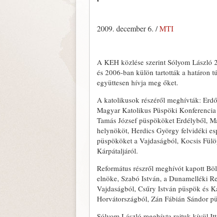
2009. december 6. /
MTI
A KEH közlése szerint Sólyom László 2
és 2006-ban külön tartották a határon tú
együttesen hívja meg őket.
A katolikusok részéről meghívták: Erdő
Magyar Katolikus Püspöki Konferencia t
Tamás József püspököket Erdélyből, Maj
helynököt, Herdics György felvidéki es
püspököket a Vajdaságból, Kocsis Fülö
Kárpátaljáról.
Református részről meghívót kapott Bö
elnöke, Szabó István, a Dunamelléki R
Vajdaságból, Csűry István püspök és K
Horvátországból, Zán Fábián Sándor pü
Sólyom László meghívta rajtuk kívül I