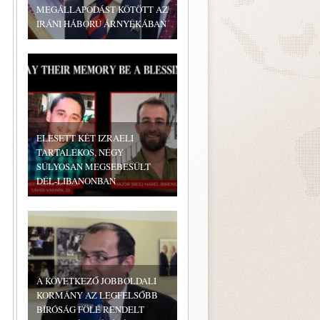
MEGÁLLAPODÁST KÖTÖTT AZ
IRÁNI HÁBORÚ ÁRNYÉKÁBAN
ELESETT KÉT IZRAELI
TARTALÉKOS, NÉGY
SÚLYOSAN MEGSEBESÜLT
DÉL-LIBANONBAN
A KÖVETKEZŐ JOBBOLDALI
KORMÁNY AZ LEGFELSŐBB
BÍRÓSÁG FÖLÉ RENDELT