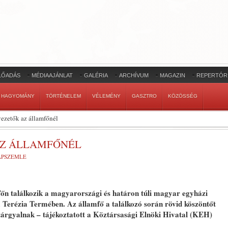
LŐADÁS
MÉDIAAJÁNLAT
GALÉRIA
ARCHÍVUM
MAGAZIN
REPERTÓR
HAGYOMÁNY
TÖRTÉNELEM
VÉLEMÉNY
GASZTRO
KÖZÖSSÉG
ezetők az államfőnél
AZ ÁLLAMFŐNÉL
LAPSZEMLE
főn találkozik a magyarországi és határon túli magyar egyházi
Terézia Termében. Az államfő a találkozó során rövid köszöntőt
tárgyalnak – tájékoztatott a Köztársasági Elnöki Hivatal (KEH)