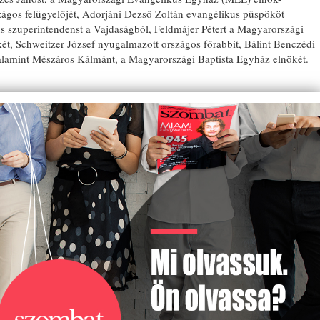
ágos felügyelőjét, Adorjáni Dezső Zoltán evangélikus püspököt
s szuperintendenst a Vajdaságból, Feldmájer Pétert a Magyarországi
t, Schweitzer József nyugalmazott országos főrabbit, Bálint Benczédi
valamint Mészáros Kálmánt, a Magyarországi Baptista Egyház elnökét.