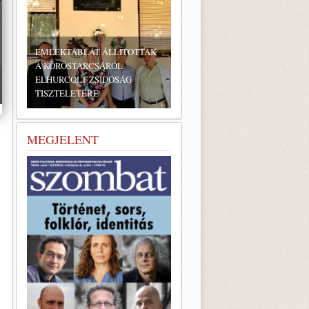
EMLÉKTÁBLÁT ÁLLÍTOTTAK
A KÖRÖSTARCSÁRÓL
ELHURCOLT ZSIDÓSÁG
TISZTELETÉRE
MEGJELENT