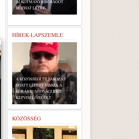
ALKOTMÁNYBÍRÓSÁGOT
HOZHAT LÉTRE
HÍREK-LAPSZEMLE
A KÖZÖSSÉGI TILTAKOZÁS
MIATT LÉPETT VISSZA A
KORÁBBI NEONÁCI BRIT
KÉPVISELŐJELÖLT
KÖZÖSSÉG