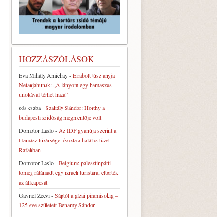
HOZZÁSZÓLÁSOK
Eva Mihály Amichay
-
Elrabolt túsz anyja
Netanjahunak: „A lányom egy hamaszos
unokával térhet haza”
sós csaba
-
Szakály Sándor: Horthy a
budapesti zsidóság megmentője volt
Domotor Laslo
-
Az IDF gyanúja szerint a
Hamász tüzérsége okozta a halálos tüzet
Rafahban
Domotor Laslo
-
Belgium: palesztinpárti
tömeg rátámadt egy izraeli turistára, eltörték
az állkapcsát
Gavriel Zeevi
-
Sáptól a gízai piramisokig –
125 éve született Benamy Sándor