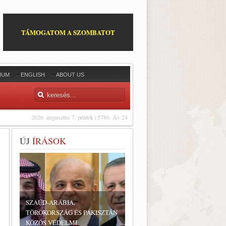
TÁMOGATOM A SZOMBATOT
IUM
ENGLISH
ABOUT US
2026. augusztus 7, péntek | 5786. Áv 24
ÚJ
ÍRÁSOK
SZAÚD-ARÁBIA,
TÖRÖKORSZÁG ÉS PAKISZTÁN
KÖZÖS VÉDELMI