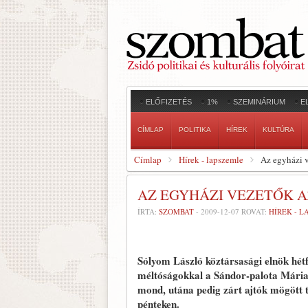
ELŐFIZETÉS
1%
SZEMINÁRIUM
E
CÍMLAP
POLITIKA
HÍREK
KULTÚRA
Címlap
Hírek - lapszemle
Az egyházi v
AZ EGYHÁZI VEZETŐK 
ÍRTA:
SZOMBAT
-
2009-12-07
ROVAT:
HÍREK - 
Sólyom László köztársasági elnök hét
méltóságokkal a Sándor-palota Mária 
mond, utána pedig zárt ajtók mögött 
pénteken.