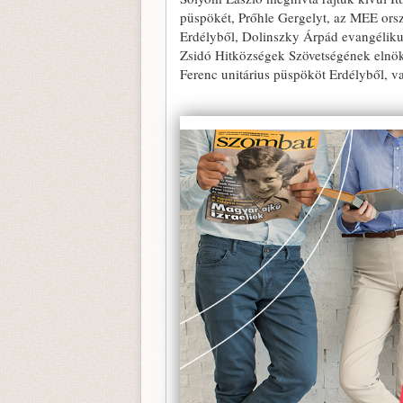
püspökét, Prőhle Gergelyt, az MEE orsz
Erdélyből, Dolinszky Árpád evangéliku
Zsidó Hitközségek Szövetségének elnöké
Ferenc unitárius püspököt Erdélyből, 